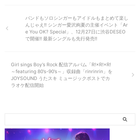
特に夏は要注意です。ひと袋を買
としては、人参、キャベツ、玉ね
イメージ 正義の味方 ピーマ
って、その日のうちに使い ...
ぎ、ピーマン、ナス、ネギ等 ...
ン） 木綿豆腐はキッチンペーパ
ーに包み、上から重しをして少し
バンドもソロシンガーもアイドルもまとめて楽し
置き、水切りをしておきます。
んじゃえ!! シンガー愛沢絢夏の主催イベント「Ar
ビニール袋に豚挽き肉と水切りし
e You OK? Special」、12月27日に渋谷DESEO
た豆腐を入れ、塩コショウをし
で開催!! 最新シングルも先行発売!!
て、袋の外からもんで材料を混ぜ
込みます。 豚挽き肉と豆腐の割
合は半々くらいです。 半分に切
り種をとったピーマンに、豚挽き
Girl sings Boy’s Rock 配信アルバム「R!×R!×R!
肉と豆腐を混ぜたものを詰めてい
～featuring 80’s-90’s～」収録曲「rinrinrin」を
きます。 スプーンで適量取って
JOYSOUND うたスキ ミュージックポストでカ
詰めていくと、手もあまり汚れな
く ...
ラオケ配信開始