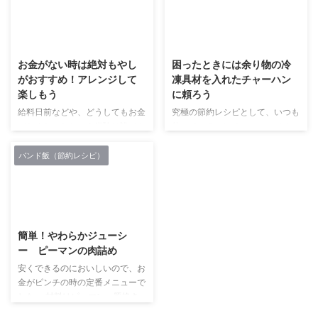
まず用意するものは卵。今回は黄
ね。 そのパンの耳ですが、捨て
身だけを使います。 使わない白
られるところだからと言って侮れ
2018/11/29
2018/11/17
身はもったいないので捨てずに、
ません。食パンの一番美味しい部
揚げ物の衣に使ったりスープに入
分は耳だという人もいるくらいで
お金がない時は絶対もやし
困ったときには余り物の冷
れるなどして他の料理に使って食
す。 耳と言っても食パンの一番
がおすすめ！アレンジして
凍具材を入れたチャーハン
べてください。(白身は冷凍でき
端を切り落とした大きなものが入
楽しもう
に頼ろう
ます！) 作り方の続きですが、は
っている店もありますので、十分
じめにといた卵にダシを加えま
美味しくいただけます。 そこで
給料日前などや、どうしてもお金
究極の節約レシピとして、いつも
す。我が家で使っているのはほん
そのパンの耳を利用したレシピを
がなくなったという経験は誰でも
使っているのはチャーハンです。
だしです。 そしてそこにごま油
ご紹介したいと思います。 ※パン
あると思います。 その時、やっ
チャーハンは、炒めることにより
をお好みで。我が家ではだいた ...
の耳の素材がなかったのでパンで
ぱり安い食材しか買うことができ
具材の味が美味しくなるのと、ど
バンド飯（節約レシピ）
検索したら「ピーターパン症候 ...
ません。 その時、最強にいいと
んな具材でも美味しくミックスさ
思うのは、なんといってももやし
せることにより食べることが出来
です。 ＜もやしイメージ＞ 安い
るからです。 私の場合は、その
2018/12/6
ときにはひと袋15円ぐらいで販売
具材としていつでも使うことがで
されていることもありますね。
きるように冷凍しています。 冷
簡単！やわらかジューシ
その時は,とてもラッキーと思う
凍しているのは、カレーなどを作
ー ピーマンの肉詰め
ことができます。 しかし買いだ
ったときに余った野菜などです。
めはしないほうがいいです。 も
なんでも余った野菜をみじん切り
安くできるのにおいしいので、お
やしの場合は、腐りやすいのでせ
にして、それらをひとつの袋に入
金がピンチの時の定番メニューで
っかく買ったものでも翌日になる
れて冷凍することによりそのまま
した。 材料はピーマン、豚挽き
と、かなり腐ることがあります。
使うことができます。 使う具材
肉、木綿豆腐を用意します。 （※