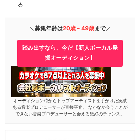
る
＼
募集年齢は
20歳～49歳
まで
／
踏み出すなら、今だ【新人ボーカル発
掘オーディション】
オーディション時からトップアーティストを手がけた実績
ある音楽プロデューサーが直接審査。 なかなか会うことが
できない音楽プロデューサーと会える絶好のチャンス。