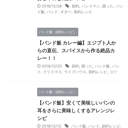
2018/12/28
節約
,
バンドマン
,
困った
,
バン
ド飯
,
バンド
,
ギター
,
節約レシピ
バンド飯（節約レシピ）
【バンド飯 カレー編】エジプト人か
らの直伝、スパイスから作る絶品カ
レー！！
2018/12/20
節約
,
困った
,
バンド飯
,
バン
ド
,
クリスマス
,
ライブハウス
,
節約レシピ
,
コツ
バンド飯（節約レシピ）
【バンド飯】安くて美味しいパンの
耳をさらに美味しくするアレンジレ
シピ
2018/12/12
バンド飯
,
バンド
,
節約レシピ
,