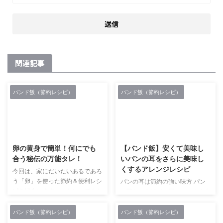
関連記事
バンド飯（節約レシピ）
バンド飯（節約レシピ）
2018/11/20
2018/12/12
卵の黄身で簡単！何にでも
【バンド飯】安くて美味し
合う秘伝の万能タレ！
いパンの耳をさらに美味し
くするアレンジレシピ
今回は、家にだいたいあるであろ
う「卵」を使った節約＆便利レシ
パンの耳は節約の強い味方 パン
ピを紹介します。 …といってもと
の耳といえばパン屋さんでよく大
ても簡単なのですぐに覚えられて
きな袋に入って30円くらいで売
すぐに実践できちゃいます。 ぜ
っていたり、パンを買えば無料で
バンド飯（節約レシピ）
バンド飯（節約レシピ）
ひ今から試してみてください。
もらえるようなお店もありますよ