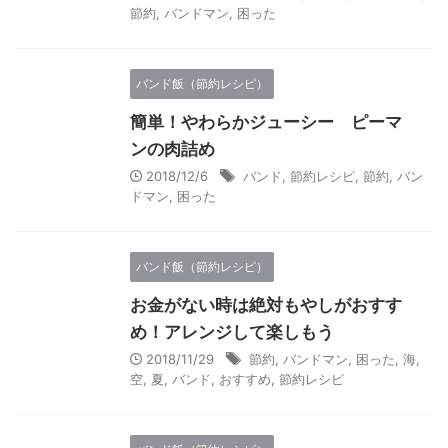
節約
,
バンドマン
,
困った
バンド飯（節約レシピ）
簡単！やわらかジューシー ピーマ
ンの肉詰め
2018/12/6
バンド
,
節約レシピ
,
節約
,
バン
ドマン
,
困った
バンド飯（節約レシピ）
お金がない時は絶対もやしがおすす
め！アレンジして楽しもう
2018/11/29
節約
,
バンドマン
,
困った
,
海
,
空
,
夏
,
バンド
,
おすすめ
,
節約レシピ