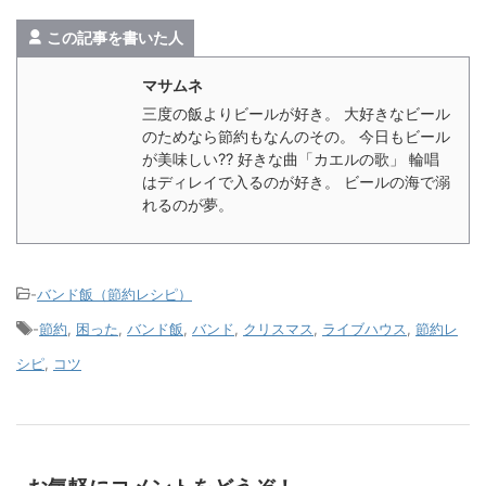
この記事を書いた人
マサムネ
三度の飯よりビールが好き。 大好きなビール
のためなら節約もなんのその。 今日もビール
が美味しい?? 好きな曲「カエルの歌」 輪唱
はディレイで入るのが好き。 ビールの海で溺
れるのが夢。
-
バンド飯（節約レシピ）
-
節約
,
困った
,
バンド飯
,
バンド
,
クリスマス
,
ライブハウス
,
節約レ
シピ
,
コツ