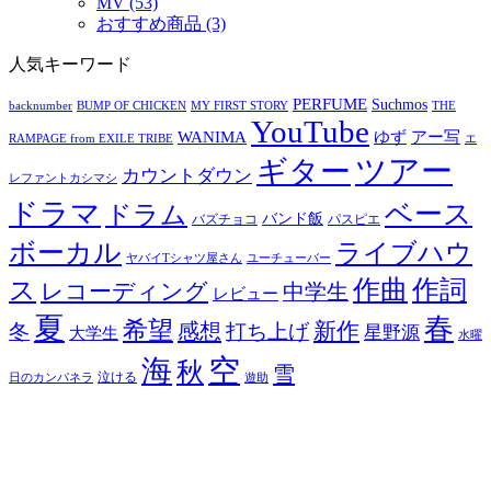
MV (53)
おすすめ商品 (3)
人気キーワード
PERFUME
Suchmos
backnumber
BUMP OF CHICKEN
MY FIRST STORY
THE
YouTube
ゆず
アー写
WANIMA
RAMPAGE from EXILE TRIBE
エ
ツアー
ギター
カウントダウン
レファントカシマシ
ドラマ
ベース
ドラム
バンド飯
バズチョコ
パスピエ
ボーカル
ライブハウ
ヤバイTシャツ屋さん
ユーチューバー
ス
作曲
作詞
レコーディング
中学生
レビュー
夏
春
希望
新作
感想
冬
打ち上げ
星野源
大学生
水曜
空
海
秋
雪
泣ける
日のカンパネラ
遊助