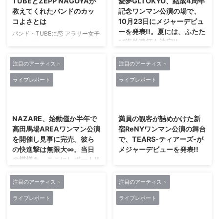
TUBEとZEPP NAGOYAが
愛夢GLTOKYO、結成4周年
果を伝えるなら、2階にまで観客
以上続くユニットも生まれてはい
教えてくれたバンドのカッ
記念ワンマン公演の場で、
たちがいたように、しっかり形を
るが、けっして当たり前ではな
コよさとは
10月23日にメジャーデビュ
成していた。 この日が、夜明あ
い。活動当初は"スウィーツのよ
ーを発表!!。夏には、ふたた
バンド・TUBEに恋 アラサー女子
おいにとって初めてとなるワンマ
うに甘い"魅力を振りまいていた
び海外遠征も決定!!
な私が親子ほど年が離れたバン
ンライブ。今の時代の風潮として
CANDY GO!GO! だったが、今
ド・TUBEに恋したのはわずか14
2年強での初ワンマンは遅いペー
4月に大阪で行ったワンマン公
は、観客たちを煽り倒すステージ
歳の頃。 言っておきますが、フ
スだろう。でも、動員もないのに
演に続き、愛夢GLTOKYOは、6
注目のアーティスト
注目のアーティスト
ングを魅力にしたロックなユニッ
ァザコンでは無いです（笑）。
形だけのワンマン公演を行うより
月15日(土)に新宿ホリデーを舞台
トへ進化。自分たちのスタイル
ライブレポート
ライブレポート
夏が好き、夏休みが大好き、だっ
も、少し背伸びを ...
に「愛夢GLTOKYO結成４周年記
を"アイドロック"と称し、「アイ
て学校もないし家族旅行へ行ける
念ライブ〜我武者羅〜」と題した
ドルの仮面をかぶったロックアー
2024/6/12
2024/6/12
から。 旅行の車の中で必ずかか
ワンマン公演を行った。ここに至
ティスト」として。一部のメンバ
っていたのが、父が大好きな
る4年間の道のりはけっして順風
ーは、「そんな遠くはない30代?
NAZARE、始動僅か半年で
満員の観客が詰めかけた新
TUBEのベストでした。 TUBEが
満帆とは言えなかった。いや、彼
どんとこいよ!! ...
高田馬場AREAワンマン公演
宿ReNYワンマン公演の舞台
きっかけで、曲の中に出てくる
女たちは今も、険しい道のりへ何
を開催し見事に完売。彼ら
で、TEARS-ティアーズ-が
「湘南」「鎌倉」に憧れる変わっ
度も躓きながら、足に出来た豆を
の快進撃は無限大∞。当日
メジャーデビューを発表!!
た中学生でした。 いつかフェス
何度も潰しては血を滲ませながら
の模様を、ここにレポート!!
に行きたい…その願いがかなった
走り続けている。 昨年11月に愛
昨年11月末日に渋谷WOMBを舞
のは十年以上も後の、社会人にな
夢GLTOKYOは、第二期メンバー
台にTEARS-ティアーズ-が行っ
2019年1月12日に池袋
ってからでした。 初めての生
を迎え入れ6人で新たなスタート
た「2周年記念単独公演」。その
BlackHoleにて行われた始動ワン
注目のアーティスト
注目のアーティスト
TUBE 初めての生TUB ...
を切った。でも、この日の舞台に
場で告げたのが、2019年6月11日
マンライブ「NAZARE始動
ライブレポート
ライブレポート
立っていたのは、創設メンバーの
に新宿ReNYで2ndワンマンライ
ONEMAN LIVE【荊海】」を即日
NEO ...
ブを行う」こと。あれから7ヶ月
ソールドアウト。その勢いを受
2024/6/12
2024/6/12