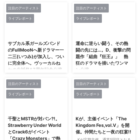
ト・ 前編!!
け上がれ!!
まで男性ヴォーカルを中心に据え
ONEMANTOUR Respect 10th
たライブの数々と、大トリを飾っ
注目のアーティスト
注目のアーティスト
HSB 『B4U-誰よりも幸せになっ
男性地下メンドルシーンの先陣
CANDY GO!GO!が定期主催中の
た新世紀えぴっくすたぁネ申の最
てやる!-』 TOUR FINAL
に立って牽引し続けている新世紀
イベント「NEXT-Girl's ONE」。
ライブレポート
ライブレポート
初のライブまでの様子をお届けし
『AFTER [B] HAPP ...
えぴっくすたぁネ申。彼らが平成
その最新シリーズが、4月23日
たい。 SILLYTHING ...
最後の一大行事として、4月30
(火)に渋谷GARRETで行われた。
2024/6/12
2024/6/12
日、Zepp Diver Cityを舞台に
この日は、CANDY GO!GO!を筆
「平成最後の日! えぴっくFES!」
頭に8bitBRAIN/ANARCHY
サブカル系ガールズバンド
運命に逆らい闘う、その熱
を企画プロデュース。全27組が
STONE/ケミカル⇄リアクション/
のFullMooNへ新ドラマー一
闘の先には…。D、衝撃の問
出演。タイトル通り平成最後の日
道玄坂上り隊(O.A)という面々が
二三(いつみ)が加入し、つい
題作「組曲『狂王』」 熱
に行われたフェスティバルの模様
出演。「NEXT-Girl's ONE」に於
に完全体へ。ヴッーカルね
狂のドラマを描いたワンマ
を、2回に分けて紹介しよう。前
いてのCANDY GO!GO!は、毎回
ねの生誕祭&7周年記念公演
ン公演。
編では、女性アイドルたちが彩っ
バンドを従えてライブを行ってい
の模様もレポート!!
たステージの数々と新世紀えぴっ
るように、この日もバンドスタイ
ヴァンパイアストーリーをテーマ
くすたぁネ申の最初のライブま
ルで登場。演奏時間がGO!GO!
とした最新作にして最高傑作『組
注目のアーティスト
注目のアーティスト
最新シングル『疑心暗鬼』も好
で、前半部の様子をお届けした
(55)分というのも洒落ているじゃ
曲「狂王」』を手に、Dが行った
調。FullMooNが、結成7周年とヴ
ライブレポート
ライブレポート
い。 ドリフトエンジェル
ない ...
東名阪ツアー「D 16th
ォーカルねねの誕生日を祝う主催
ス/FRESH ANGELS トップ ...
Anniversary Special Premium
イベント「FullMooNねね生誕祭
2019/4/18
2024/6/12
Live 2019 東名阪ワンマン「狂
～春の7周年感謝祭～」を、4月
王」」。ファイナル公演となった
20日(土)に厚木サンダースネーク
千聖とMSTRが対バン?!。
Kが、主催イベント「The
4/17 SHIBUYA TSUTAYA O-
を舞台に行った。出演したのは、
Strawberry Under World
Kingdom Fes,vol.V」を開
EAST公演の模様をここにレポー
FullMooNを筆頭に、Risky
とCrack6がイベント
催。仲間たちと一夜の狂宴!!
ト!! ライブは、雄々しき姿のも
Melody/愛沢絢夏/MARKET
「Crazy Monsters」で熱
Kが定期主催、通算5回目となる
と玉座に鎮座する王がその権威を