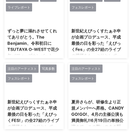
演だ!!!!!
7月1日(月)と7月2日(火)の2日間
Daichi生誕祭2019 Daichi生誕～
ライブレポート
フェスレポート
に渡り、渋谷DESEOを舞台に
LoveでLikeなLive!!～」を行っ
ファン投票を元に選んだベスト
「感謝還元祭 Day.1/Day.2」と
た。 スクリーンに映し出され
盤『d-girls'19』の発売日となる5
2024/6/12
2024/6/12
題したイベントが行われる。一体
たのは、果てしない大空と大地広
月3日(金)、d-girlsは発売記念も
誰が何に感謝をし、誰に何を還元
がる ...
兼ね、TSUTAYA O-WESTを舞台
ずっと夢に溺れさせてくれ
新世紀えぴっくすたぁネ申
するのかは、とくに説明がないの
に単独公演を行った。この日は、
てありがとう。The
が企画プロデュース、平成
でつかめてないのが現状だ。とは
d-girlsのワンマン公演の間に挟む
Benjamin、令和初日に
最後の日を彩った「えぴっ
いえ、出演する人たちを見て、と
形で、桃色革命がゲストで登場。
TSUTAYA O-WESTで花少
くFes」の全27組のライブ
ても心惹かれた。発表になったの
止まることのない流れの中、二部
年バディーズナンバーも
の模様をたっぷりとレポー
は、以下のラインナップ。 ●7
に分けた形でd-girlsの魅力を伝え
次々飛び出す4周年ワンマン
ト・後編!!
月1日(月) 【出演】CANDY
てくれた。 5人の合唱も飛び出
公演をぶち噛ました!!!
注目のアーティスト
写真多数
注目のアーティスト
GO!GO!/d-girls/ミカイスカート/
男性地下メンドルシーンの先陣に
した、d-girlsの前半部公演。
ショートカット部/未完成リップ
立って牽引し続けている新世紀え
最初のブロックは、触れた瞬間に
The Benjaminの前身バンドで
フェスレポート
フェスレポート
スパークル/みのりほのか/道玄坂
ぴっくすたぁネ申。彼らが平成最
笑顔を導き出す『Smile again』
あり、現在活動休憩中のバンド花
上り隊(OA) ●7月2日(火) 【出
後の一大行事として、4月30日、
からスタート。杉本よしみの歌声
少年バディーズが今年結成10周
2024/6/12
2024/6/12
演】 ...
Zepp Diver Cityを舞台に「平成
に刺激を受け、 ...
年を迎えた。そのお祝いをと、
最後の日! えぴっくFES!」を企画
The Benjaminが花少年バディー
新世紀えぴっくすたぁネ申
夏井さらが、研修生より正
プロデュース。全27組が出演。
ズ時代の楽曲をカバー演奏したア
が企画プロデュース、平成
規メンバーへ昇格。CANDY
タイトル通り平成最後の日に行わ
ルバム『Before』を制作。同作品
最後の日を彩った「えぴっ
GO!GO!、4月の主催公演も
れたフェスティバルの模様を、2
を手に、この春全国ツアーを実
くFES!」の全27組のライブ
満員御礼!!6月19日の単独公
回に分けて紹介しよう。後編で
施。そのファイナル公演「The
の模様をたっぷりとレポー
演まで、この勢いのまま駆
は、男性アイドルたちからバンド
Benjamin 4th Anniversary