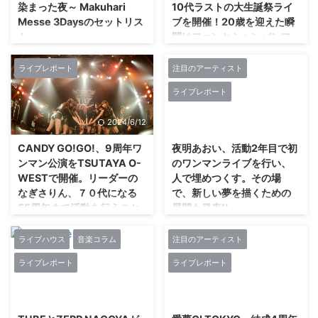
染まった夜～ Makuhari
10代ラストの大生誕祭ライ
Messe 3Daysのセットリス
ブを開催！20歳を迎えた瞬
ト
間はファンとシャンパンフ
ァイトでお祝い！
2019年7月24日0:38現在、
WOWOWにて放送中！！ 無観客
ライブレポート
注目のアーティスト
6月25日に発売した最新シングル
ライブ。皆さん無事に帰宅して、
「Against the Storm」がオリコ
ライブレポート
観てください。みんなに元気を与
ンデイリーチャート初登場で10
えられるように頑張ります。
位をマーク！（6/24付）。発売
2024/6/12
2024/6/12
RT@YoshikiChannel【本日１7
週の週末日曜日には『上月せれな
時〜緊急生放送決定】#XJAPAN
20歳の生誕祭「LiVE MONSTER
CANDY GO!GO!、9周年ワ
夜明あおい、活動2年目で初
33,000人ソールドアウトの日本
20th BD」』が渋谷VISIONで開
ンマン公演をTSUTAYA O-
のワンマンライブを行い、
公演 台風の影響で公演中止を発
催された。沢山のファン、たくさ
WESTで開催。リーダーの
人で埋めつくす。その場
表。 前代未聞の無観客ライブを
んのゲストに囲まれた上月せれな
なぎさりん、７０代になる
で、新しい夢を描くための
全編緊急生中継決定 ！
生誕祭！楽しくないはずがな
55周年まで活動を行うこと
展開も発表!!
https://t.co/eaL43fQnh3
い！！ゲストパートをはさみなが
を改めて宣言。11月16日に
pic.twitter.com/fzHGrlk9Ld—
ら行う今回のライブ。オープニン
夜明あおいがこの世に誕生した
名古屋で2回目のワンマン公
Yoshiki (@YoshikiOffici ...
グはもちろん上月せれなからスタ
のは、2017年4月。あれから2年
ライブハウス
音楽コラム
注目のアーティスト
演を行うことも発表!!
ート！！ライブモンスターにふさ
強の歳月が流れた。誕生日を迎え
ライブレポート
ライブレポート
わしく「ハイテンションガール」
た翌日となる6月22日(土)、新宿
アイドル活動を長く続けること
からスタート！！した。 ...
MARZを舞台に、夜明あおいが
は、昔も今も並大抵のことではな
2024/6/12
2024/6/12
「1stワンマン&生誕LIVE BLAND
い。今でこそ、30代でもアイド
NEW BLUE 3」を行った。先に結
ルとして活動を行うことや10年