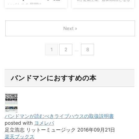
SHOP STORE/キャンディホリッ
いバトルを展開!!
「The Kingdom Fes,vol.V」が4
示すように歌う『Der König der
ク/夏海Session/邪悪将軍/Dの部
月9日(火)にTSUTAYA O-WESTで
Dunkelheit』から幕を開けた。彼
屋という面々。 この日より、
3月30日と31日の2日間、渋谷
行われた。K自身が大切にしてい
の勇ましき声に導かれ、フロアか
FullMooNは新衣装姿をライブで
REXを舞台にPENICILLINの千聖
る仲間たちを集め行われた今回の
らも王 ...
披露。さらに、サポートドラムを
率いるCrack6が主催イベント
Next »
イベントの模様を、ここにお伝え
続けてきた一ニ三(いつみ)が ...
「Crazy Monsters 〜春の緊急企
しよう。 KHRYST＋ Kと
画 2019〜Crack6 VS SUW」を
は、かつて先輩バンドだった
行った。何時もの「Crazy
1
2
…
8
SCREWのBYOとJINがメンバー
Monsters」は、Crack6を中心に
でもあるKHRYST＋が、イベント
多種多彩なバンドたちがイベント
のトップを飾って登場。 厳か
を彩っている。だが、今回は
に鳴り響く鐘の音、重なりだす荘
「VS」と名付けたように2マンス
厳で重厚な音へ導かれKHRYST＋
タイル。しかも、Crack6の対バ
バンドマンにおすすめの本
のメンバーらが姿を現した。
ン相手は、千聖がプロデュースを
「KHRYST＋と遊ぼうぜ!! ...
担い、みずからもメンバーとして
参加しているStrawberry Under
World。千聖は ...
バンドマンが読むべきライブハウスの取扱説明書
posted with
ヨメレバ
足立浩志 リットーミュージック 2016年09月21日
楽天ブックス