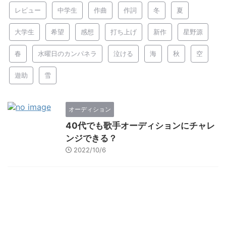
レビュー
中学生
作曲
作詞
冬
夏
大学生
希望
感想
打ち上げ
新作
星野源
春
水曜日のカンパネラ
泣ける
海
秋
空
遊助
雪
オーディション
40代でも歌手オーディションにチャレ
ンジできる？
2022/10/6