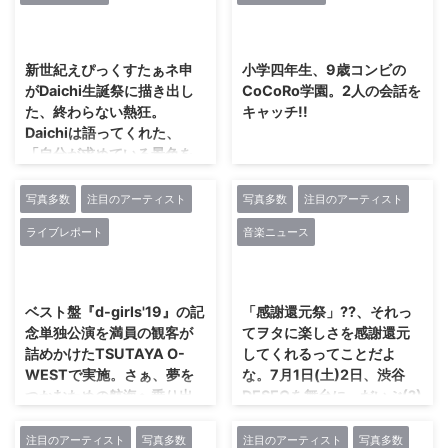
(G:DuelJewel,ユウヤヤバ
の豪雨が直撃するという気象庁の
アニソンラインナップで会場を盛
に行っている。この定期公演では
2024/6/12
2024/6/12
セ)/seiya(B:ギガマウス,GTB)/匠
予報を受け、交通手段がすべて運
り上げた！ オープニングは持っ
新しい動 ...
(Dr:ex.Unsraw)という気心知れた
休。結果、この日行う予定だった
てこい！の「Over The Fut ...
新世紀えぴっくすたぁネ申
小学四年生、9歳コンビの
仲間たち。 ラウドなSEに導か
ライブも、観客たちの交通手段が
がDaichi生誕祭に描き出し
CoCoRo学園。2人の会話を
れメンバーらがステージへ。最後
無くなることを考慮し中止せざる
た、終わらない熱狂。
キャッチ!!
に登場したKは、ギターを…手に
を得なかった。 あのときから
Daichiは語ってくれた、
することなく、スタンドマイクを
Soanは公演の振り替えを画策。
「自分が求めている景色を
ガッと握りしめ、舞台上からあふ
メンバーやスタッフ全員の合致す
観たい。そのためにはいろ
れだした轟音を全身で感じながら
る日程として、新たに2019年5月
んなものを犠牲にし、自分
歌いだした。ライ ...
19日(日)を設定。約8ヶ月の時を
写真多数
注目のアーティスト
写真多数
注目のアーティスト
をもっと高めていかなき
経て、当初通り新横浜NEW SIDE
ライブレポート
音楽ニュース
ゃ」と!!
BEACH!!にて「Soanプロジェク
ト 3rd Mi ...
平成最後の日、Zepp Diver City
2024/6/12
2024/6/12
を舞台に行った主催イベント「え
ぴっくFes.」も成功に収めた新世
ベスト盤『d-girls'19』の記
「感謝還元祭」??、それっ
紀えぴっくすたぁネ申。5月21日
念単独公演を満員の観客が
てヲタに楽しさを感謝還元
に誕生日を迎えるメンバーDaichi
詰めかけたTSUTAYA O-
してくれるってことだよ
の誕生日をひと足早く祝うべく、
WESTで実施。さぁ、夢を
な。7月1日(土)2日、渋谷
5月17日(金)にMt.RAINIER HALL
つかむための航海へ乗り出
DESEOを舞台に、だいぶ(?)
SHIBUYA PLEASURE
そう。次は8月13日、恵比寿
気になるアイドルイベント
PLEASUREを舞台に単独公演
リキッドルームでの単独公
が開催!!
注目のアーティスト
写真多数
注目のアーティスト
写真多数
「新世紀えぴっくすたぁネ申