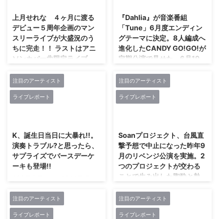
強、TEARS-ティアーズ-は、新
け、NAZAREは「NAZARE始動
宿ReNYの舞台に立っていた。
ONEMAN LIVE追加公演 5大都市
上月せれな ４ヶ月に渡る
『Dahlia』が音楽番組
【TEARS-ティアーズ-2nd
ONEMAN TOUR【荊海
デビュー５周年企画のマン
「Tune」6月度エンディン
ONEMAN LIVE～The Sanctuary
BEYOND】」を発表。同ツアー
スリーライブが大盛況のう
グテーマに決定。8人編成へ
Garden～】と題したこの晴れ舞
のファイナル公演となった4月28
ちに完走！！ ラストはアニ
進化したCANDY GO!GO!が
台に、フロアを埋めつくす大勢の
日に池袋EDGEにて行われたワン
ソンカバー曲限定ライブ
定期公演で見せた、6月19
人たちが詰めかけていた。 先
マンライブも即日ソールドアウト
『ANI – believable』を開
日・TSUTAYA O-WESTで
に、この日発表になったことを伝
を記録した。その勢いを示すよう
催！アニソン縛りでぶち上
のワンマンライブに向けた
えておこう。TEARS-ティアー ...
に、NAZAREは6月16日(日)高田
注目のアーティスト
注目のアーティスト
がる！
熱源となる姿!!
馬場AREAを舞台にした「5大都
ライブレポート
ライブレポート
市ONEMAN ...
上月せれなが「ぶち上げた！」デ
6月19日(水)に、TSUTAYA O-
ビュー5周年マンスリーライブが
WESTを舞台に9周年を祝う単独
2024/6/12
2024/6/12
ついに大盛況のうちに終了した。
公演「9th anniversary GIGS in
2月のバレンタインイベントから
TOKYO」を行うCANDY
K、誕生日当日に大暴れ!!。
Soanプロジェクト、台風直
始まり、3月はアイドルフェスに
GO!GO!。同日には、約２年半ぶ
演奏トラブル?と思ったら、
撃予想で中止になった昨年9
ワンマンをぶつけた「FES vs
りとなるミニアルバム
サプライズでバースデーケ
月のリベンジ公演を実施。2
ONE」、4月は地元長野での凱旋
『IDOROCK-beyond-』を発売。
ーキも登場!!
つのプロジェクトが交わる
ワンマン、そして5月18日(土)に
まさに今、その日へ向け彼女たち
ことで生み出した陶酔と熱
誕生日当日となる5月26日(日)、
上月せれな本人も大好きなアニソ
は全力で走り続けている。
狂。
Kは新宿MARZを舞台に『URGE
ンをフィーチャーした「ANI-
CANDY GO!GO!と言えば、渋谷
OF K BIRTHDAY』と題したワン
注目のアーティスト
注目のアーティスト
本来は、昨年の9月30日に新横浜
believable」が行われた。 アニソ
O-NESTを舞台に、バンドを従え
マン公演を行った。サポートした
NEW SIDE BEACH!!を舞台に行う
ン歌手でもあるソロアイドル上月
てライブを行う主催公演「NEXT-
ライブレポート
ライブレポート
のが、タイゾ(G:ex.Kra)/祐弥
はずたった。だが、関東を未曾有
せれな。この日は新旧取り混ぜた
Girl's ONE in O-NEST」を定期的