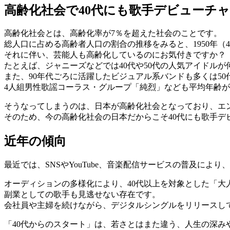
高齢化社会で40代にも歌手デビューチ
高齢化社会とは、高齢化率が7％を超えた社会のことです。
総人口に占める高齢者人口の割合の推移をみると、1950年（4.9
それに伴い、芸能人も高齢化しているのにお気付きですか？
たとえば、ジャニーズなどでは40代や50代の人気アイドルが
また、90年代ごろに活躍したビジュアル系バンドも多くは5
4人組男性歌謡コーラス・グループ「純烈」なども平均年齢が
そうなってしまうのは、日本が高齢化社会となっており、エン
そのため、今の高齢化社会の日本だからこそ40代にも歌手デ
近年の傾向
最近では、SNSやYouTube、音楽配信サービスの普及に
オーディションの多様化により、40代以上を対象とした「大
副業としての歌手も見逃せない存在です。
会社員や主婦を続けながら、デジタルシングルをリリースし
「40代からのスタート」は、若さとはまた違う、人生の深み