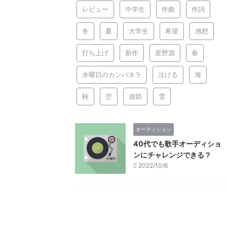
レビュー
中学生
作曲
作詞
冬
夏
大学生
希望
感想
打ち上げ
新作
星野源
春
水曜日のカンパネラ
泣ける
海
秋
空
遊助
雪
オーディション
40代でも歌手オーディショ
ンにチャレンジできる？
2022/10/6