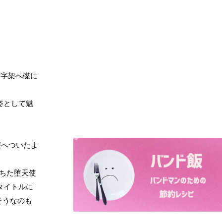
十字架へ磔に
姿として魅
座へついたよ
ちた堕天使
タイトルに
そうなのも