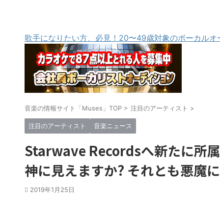
歌手になりたい方、必見！20〜49歳対象のボーカルオ
音楽の情報サイト「Muses」TOP
>
注目のアーティスト
>
注目のアーティスト
音楽ニュース
Starwave Recordsへ新
神に見えますか? それとも悪魔
2019年1月25日