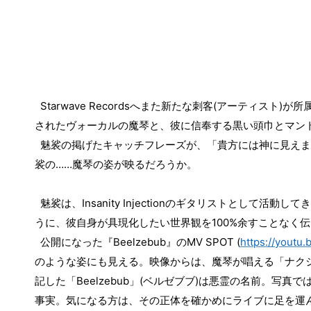
Starwave Records
へまた新たな刺客
(
アーティスト
)
が所
されたヴォーカルの魔琴と、彼に信奉する黒い頭巾とマン
魅裟の掲げたキャッチフレーズが、「貴方には神に見えま
裟の
……
魔琴の姿が映るだろうか。
魅裟は、
Insanity Injection
のギタリストとして活動してき
うに、彼自身が具現化したい世界観を
100%
余すことなく伝
公開になった『
Beelzebub
』の
MV SPOT (
https://youtu
のような姿にも見える。映像からは、魔琴が唱える「ナク
記した「
Beelzebub
」
(
ベルゼブブ
)
は悪霊の名前。写真で
事実。気になる方は、その正体を確かめにライブに足を運