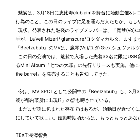
魅裟は、
3
月
18
日に恵比寿
club aim
を舞台に始動主催
&
レ
行為のこと。この日のライブに足を運んだ人たちが、もし
現状、発表された魅裟のライブメンバーは、「魔琴
(Vo)/
手が、
La’veil Mizeri/ glamscure/
ロクダマカルタ。ますま
『
Beelzebub
』の
MV
は、魔琴
(Vo)/
ユダ
(G:ex.
シュヴァルツ
この日の公演では、魅裟で入場した先着
33
名に限定
USB
る
Mini Album
『七つの大罪』の先行リリースも実施。他に
the barrel
』を発売することも告知してきた。
今は、
MV SPOT
として公開中の『
Beelzebub
』も、
3
月
3
裟が都内某所に出現
!?
」の話も噂されている。
まだまだ謎に包まれた存在ではあるが、始動日が近づくに
にしていて欲しい。始動時期頃からは、もっともっとあな
TEXT:
長澤智典