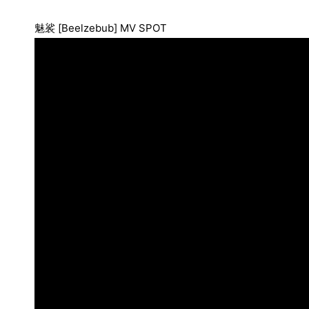
魅裟
[Beelzebub] MV SPOT