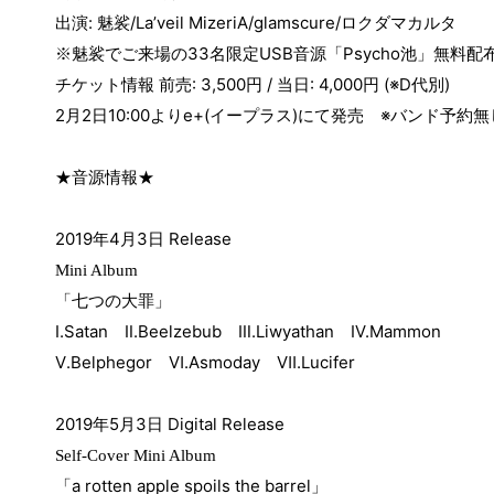
:
/La’veil MizeriA/glamscure/
出演
魅裟
ロクダマカルタ
33
USB
Psycho
※魅裟でご来場の
名限定
音源「
池」無料配
チケット情報 前売
: 3,500
円
/
当日
: 4,000
円
(※D
代別
)
2
月
2
日
10:00
より
e+(
イープラス
)
にて発売
※
バンド予約無
★音源情報★
2019
年
4
月
3
日
Release
Mini Album
「七つの大罪」
Ⅰ
.Satan
Ⅱ.Beelzebub
Ⅲ.Liwyathan
Ⅳ.Mammon
Ⅴ
.Belphegor
Ⅵ.Asmoday
Ⅶ.Lucifer
2019
年
5
月
3
日
Digital Release
Self-Cover Mini Album
a rotten apple spoils the barrel
「
」