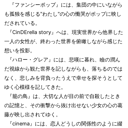
『ファンシーポップ』には、集団の中にいながら
"
"
も孤独を感じる
わたし
の心の慟哭がポップに映し
だされている。
『
CinDErella story
』へは、現実世界から他界した
一人の女性が、終わった世界を俯瞰しながら感じた
想いを投影。
『ハロー・グレア』には、悲嘆に暮れ、瞼の潤ん
だ視線から観た世界を記しながらも、落ちるのでは
なく、悲しみを背負ったうえで幸せを探そうとして
ゆく心模様を記してきた。
『籠の鳥』は、大切な人が目の前で自殺したとき
の記憶と、その衝撃から抜け出せない少女の心の葛
藤が映し出されてゆく。
『
cinema
』には、恋人どうしの関係性のように綴