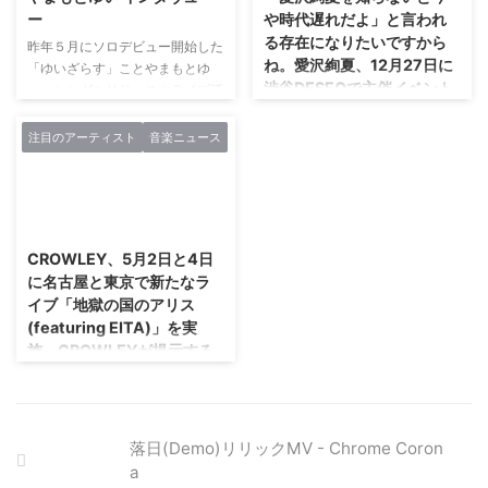
M3.東京 M4.八月の通り雨 M5.ミ
ー
や時代遅れだよ」と言われ
ュージシャン M6.季節が揺れて
る存在になりたいですから
昨年５月にソロデビュー開始した
M7.手紙
ね。愛沢絢夏、12月27日に
「ゆいざらす」ことやまもとゆ
https://youtu.be/je969pQ0_xo
渋谷DESEOで主催イベント
い。シングルリリースやライブ活
ヒヨリノアメ 1st ALBUM「菫の
「Are You OK? Special」
動を経て、ついにワンマンライブ
咲く頃に」発売企画 レコ発チケ
を開催。最新シングルも会
が5月17日に新宿のMARZが決ま
ットは完売間近 - 東 ...
注目のアーティスト
音楽ニュース
った。今回はソロデビューしてか
場先行発売!!
らの８ヶ月を振り返ったお話し
12月27日(木)に渋谷DESEOを舞
や、ワンマンライブの意気込みを
台に、バンドとソロシンガー(バ
2019/3/29
お聞きしました。 ソロの人とし
ンドスタイルとオケスタイルの表
て見てもらえることの方が多いし
現者)を集めたイベント「Are You
CROWLEY、5月2日と4日
嬉しいです。 ーソロ活動の８ヶ
OK? Special」を主催する愛沢絢
に名古屋と東京で新たなラ
月を振り返ってみて、ゆるめる
夏。出演は、愛沢絢夏を筆頭に、
イブ「地獄の国のアリス
モ!との違いは感じましたか？ ゆ
石戸なつみ/嵯峨野礼子/星乃ちろ
(featuring EITA)」を実
いざらす まったく違いますね。
る/CANDY GO!GO!/HONEY
施。CROWLEYが提示する
責任感がすごくついたというか。
BEE/Carya/てのひらえ
アリスの物語とは?!
グループにいたときって良くも悪
る/AZAZELという面々。さらに
くもみんなでいるからメンバーの
昨年12月に、復活後初となる東
この日、会場及び通販限定で販売
...
名阪ツアー「地獄のクリスマス」
する7thシングル『Even if the
を行ったCROWLEY。熱狂に包ま
world ends today』の会場先行発
落日(Demo)リリックMV - Chrome Coron
れたライブの興奮も醒めぬ中、新
売も行う。中には、最近のライ ...
a
たなライブシリーズ「CROWLEY