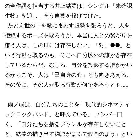
の全作詞を担当する井上結夢は、シングル『未確認
生物』を通し、そう言葉を投げつけた。
たとえ世の中を敵にまわす虚勢を張ろうと、人を
拒絶するポーズを取ろうが、本当に人との繋がりを
嫌う人は、この世には存在しない。「対、
●●
」と
いう行動を取るのも、そこへ自分以外の誰かが存在
しているからだ。むしろ、自分を投影する誰かがい
るからこそ、人は「己自身の心」とも向きあえる。
その後に、その人が取る行動が何であろうとも
…
。
雨ノ弱は、自分たちのことを「現代的シネマティ
ックロックバンド」と呼んでいる。 メンバー曰
く、「自分たちを括るジャンルが存在しないこと
と、結夢の描き出す物語がまるで映画のよう」とい