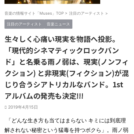
音楽の情報サイト「Muses」TOP
>
注目のアーティスト
>
注目のアーティスト
音楽ニュース
生々しく心痛い現実を物語へ投影。
「現代的シネマティックロックバン
ド」と名乗る雨ノ弱は、現実(ノンフィ
クション) と非現実(フィクション)が混
じり合うシアトリカルなバンド。1st
アルバムの発売も決定!!!
2019年4月15日
「どんな生き方も当てはまらない キミには到底理
解されない秘密という猛毒を持つボクら」。雨ノ弱