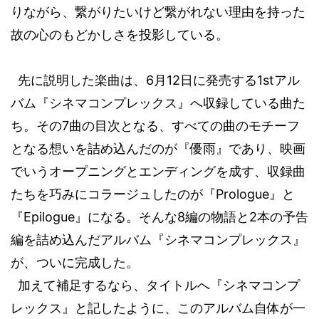
りながら、繋がりたいけど繋がれない理由を持った
故の心のもどかしさを投影している。
先に説明した楽曲は、
6
月
12
日に発売する
1st
アル
バム『シネマコンプレックス』へ収録している曲た
ち。その
7
曲の目次となる、すべての曲のモチーフ
となる想いを詰め込んだのが『優雨』であり、映画
でいうオープニングとエンディングを成す、収録曲
たちを巧みにコラージュしたのが『
Prologue
』と
『
Epilogue
』になる。そんな
8
編の物語と
2
本の予告
編を詰め込んだアルバム『シネマコンプレックス』
が、ついに完成した。
加えて補足するなら、タイトルへ『シネマコンプ
レックス』と記したように、このアルバム自体が一