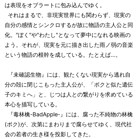
は表現をオブラートに包み込んでゆく。
それはまるで、非現実世界にも関わらず、現実の
自分の感情とシンクロするが故に物語の主人公と同
化。
"
ぼく
"
や
"
わたし
"
となって夢中になれる映画の
よう。それが、現実を元に描き出した雨ノ弱の音楽
という物語の根幹を成している。たとえば
…
。
『未確認生物』には、観たくない現実から逃れ自
分の殻に閉じこもった主人公が、「ボクと似た遺伝
子のキミへ」と、じつは人との繋がりを求めている
本心を描写している。
『毒林檎
-BadApple-
』には、腐った不純物の林檎
(
ボク
)
が、次第にまわりまで腐らせてゆく、現代社
会の若者の生き様を投影してきた。