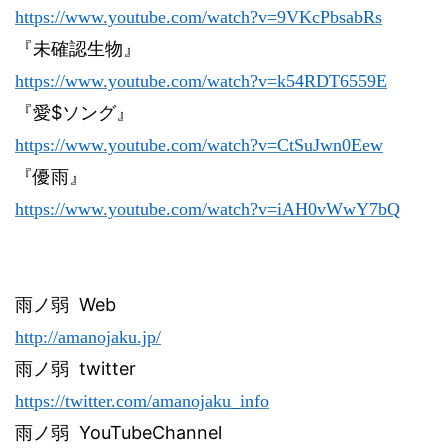
https://www.youtube.com/watch?v=9VKcPbsabRs
『未確認生物』
https://www.youtube.com/watch?v=k54RDT6559E
$
『愛
ソング』
https://www.youtube.com/watch?v=CtSuJwn0Eew
『優雨』
https://www.youtube.com/watch?v=iAH0vWwY7bQ
雨ノ弱
Web
http://amanojaku.jp/
雨ノ弱
twitter
https://twitter.com/amanojaku_info
雨ノ弱
YouTubeChannel