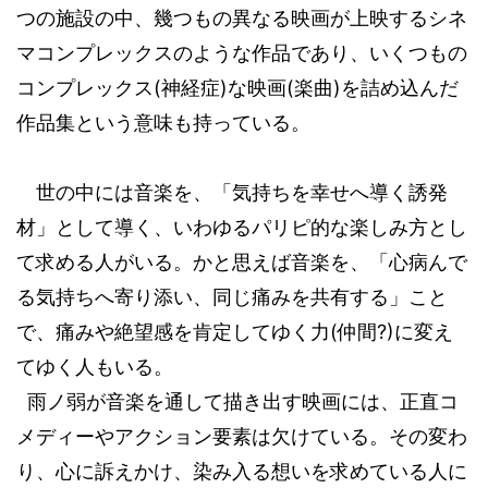
つの施設の中、幾つもの異なる映画が上映するシネ
マコンプレックスのような作品であり、いくつもの
コンプレックス
(
神経症
)
な映画
(
楽曲
)
を詰め込んだ
作品集という意味も持っている。
世の中には音楽を、「気持ちを幸せへ導く誘発
材」として導く、いわゆるパリピ的な楽しみ方とし
て求める人がいる。かと思えば音楽を、「心病んで
る気持ちへ寄り添い、同じ痛みを共有する」こと
(
?)
で、痛みや絶望感を肯定してゆく力
仲間
に変え
てゆく人もいる。
雨ノ弱が音楽を通して描き出す映画には、正直コ
メディーやアクション要素は欠けている。その変わ
り、心に訴えかけ、染み入る想いを求めている人に