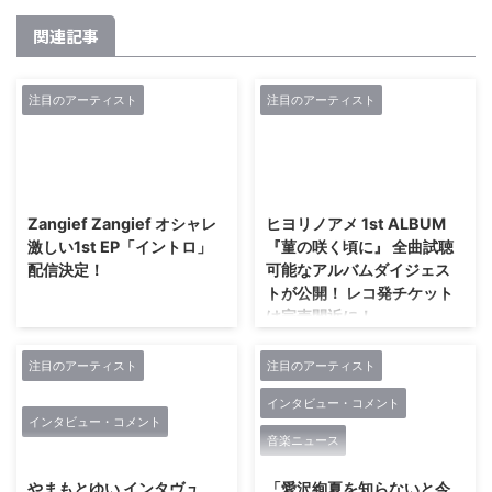
関連記事
注目のアーティスト
注目のアーティスト
2019/3/1
2018/1/24
Zangief Zangief オシャレ
ヒヨリノアメ 1st ALBUM
激しい1st EP「イントロ」
『菫の咲く頃に』 全曲試聴
配信決定！
可能なアルバムダイジェス
トが公開！ レコ発チケット
は完売間近に！
ヒヨリノアメ 1st ALBUM 『菫の
咲く頃に』 全曲試聴可能なアル
注目のアーティスト
注目のアーティスト
バムダイジェストが公開！ 2018
インタビュー・コメント
年2月16日(金) リリース ヒヨリノ
インタビュー・コメント
アメ 1st ALBUM 『菫の咲く頃
音楽ニュース
2019/2/16
2018/12/27
に』 7曲入り ¥1,500+税 ■収録曲
M1.菫の咲く頃に M2.リクレイト
やまもとゆい インタヴュ
「愛沢絢夏を知らないと今