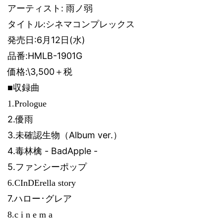
:
アーティスト
雨ノ弱
:
タイトル
シネマコンプレックス
発売日
:6
月
12
日
(
水
)
品番
:HMLB-1901G
:\3,500
価格
＋税
■収録曲
1.Prologue
2.
優雨
3.
未確認生物（
Album ver.
）
4.
毒林檎
- BadApple -
5.
ファンシーポップ
6.CInDErella story
7.
ハロー･グレア
8.c i n e m a