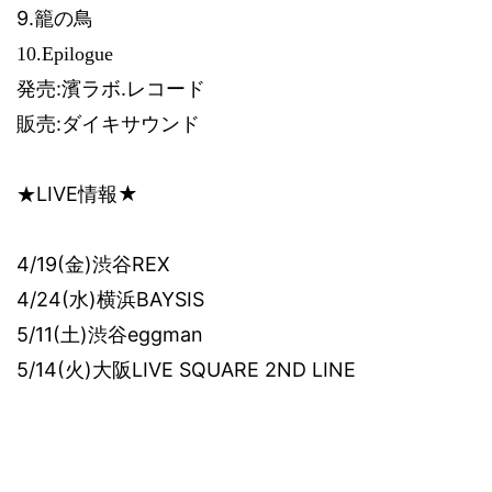
9.
籠の鳥
10.Epilogue
:
.
発売
濱ラボ
レコード
:
販売
ダイキサウンド
LIVE
★
★
情報
4/19(
金
)
渋谷
REX
4/24(
水
)
横浜
BAYSIS
5/11(
土
)
渋谷
eggman
5/14(
火
)
大阪
LIVE SQUARE 2ND LINE