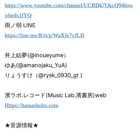
https://www.youtube.com/channel/UCBDk7QkcQ94Inw
x6mIs1fYQ
雨ノ弱
LINE
https://line.me/R/ti/p/WaXfe7yJLH
(@inoueyume
井上結夢
）
ゆあ
(@amanojaku_YuA)
りょうすけ（
@rysk_0930_gt )
濱ラボ
.
レコード
(Music Lab.
濱書房
)web
Https://hamashobo.com
★音源情報★