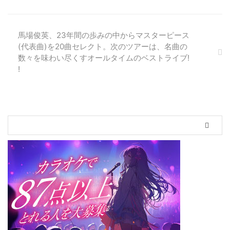
TOUR 2019〜地獄の国のアリス
(featuring EITA)」を発表。5月2
日(木・祝)名古屋大須 Electric
馬場俊英、23年間の歩みの中からマスターピース
Lady Landと、5月4日(土・祝)高
(代表曲)を20曲セレクト。次のツアーは、名曲の
円寺HIGHを舞台に、2本新たな公
数々を味わい尽くすオールタイムのベストライブ!
演を行うことを告知した。 今
!
回、featuring EITAと名付けたよ
うに、ヘヴィメタル界隈ではその
名を轟かせている女性ギタリスト
のEI ...