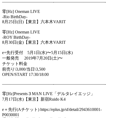
————————————
-————————————-
零
[Hz] Oneman LIVE
-Rio BirthDay-
8
月
25
日
(
日
)
【東京】六本木
VARIT
零
[Hz] Oneman LIVE
-ROY BirthDay-
8
月
30
日
(
金
)
【東京】六本木
VARIT
e+
先行受付
5
月
1
日
(
水
)
〜
5
月
15
日
(
水
)
一般発売
2019
年
7
月
20
日
(
土
)
〜
チケット料金
前売り
\3,000/
当日
\3,500
OPEN/START 17:30/18:00
————————————
-————————————-
零
[Hz]Presents
３
MAN LIVE
「デルタレイエッジ」
7
月
17
日
(
水
)
【東京】新宿
Ruido K4
e
＋先行
(A
チケット
) https://eplus.jp/sf/detail/2943610001-
P0030001