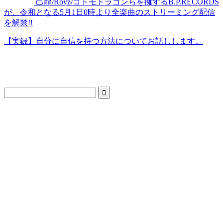
己龍/Royz/コドモドラゴンらを擁するB.P.RECORDS
が、令和となる5月1日0時より全楽曲のストリーミング配信
を解禁!!
【実録】自分に自信を持つ方法についてお話しします。