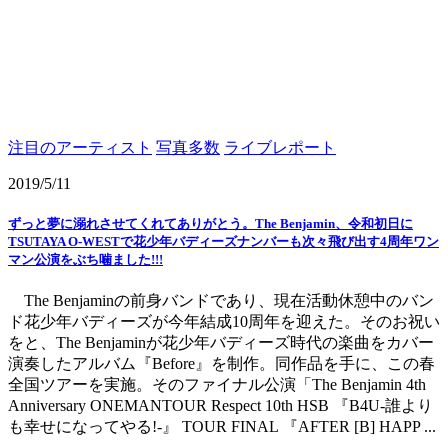
注目のアーティスト
写真多数
ライブレポート
2019/5/11
ずっと夢に溺れさせてくれてありがとう。The Benjamin、令和初日に
TSUTAYA O-WESTで花少年バディーズナンバーも次々飛び出す4周年ワン
マン公演をぶち噛ました!!!
The Benjaminの前身バンドであり、現在活動休憩中のバン
ド花少年バディーズが今年結成10周年を迎えた。そのお祝い
をと、The Benjaminが花少年バディーズ時代の楽曲をカバー
演奏したアルバム『Before』を制作。同作品を手に、この春
全国ツアーを実施。そのファイナル公演「The Benjamin 4th
Anniversary ONEMANTOUR Respect 10th HSB 『B4U-誰より
も幸せになってやる!-』 TOUR FINAL 『AFTER [B] HAPP ...