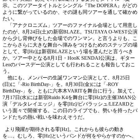
示。このツアータイトルとシングル『
The DOPERA
』がどの
ように繋がっているのか、その謎も同ツアーを通して確かめ
たい。
「アナクロニズム」ツアーのファイナル会場として用意し
たのが、
8
月
24
日
(
土
)
の新宿
BLAZE
。
TSUTAYA O-WEST
公演
から少し背伸びをした会場でのワンマン。と言うよりも、こ
こからさらに大きな舞台へ弾みをつけるためのステップの場
として、零
[Hz]
は新宿
BLAZE
という場を選んだと言うべき
か。ツアー中となる
8
月
1
日・
HooK SENDAI
公演は、ギター
Leo
のバースデー公演としても行われることも報告しておこ
う。
他にも、メンバーの生誕ワンマン公演として、
8
月
25
日
(
日
)
に「
-Rio BirthDay-
」を。
8
月
30
日
(
金
)
には「
-ROY
BirthDay-
」を、ともに六本木
VARIT
を舞台に行う。加えて、
7
月
17
日
(
水
)
には新宿
Ruido K4
を舞台に零
[Hz]
の主催
3MAN
公
演「デルタレイエッジ」を零
[Hz]/
ビバラッシュ
/LEZARD
と
いう面々で開催する。この日のライブでも、勢いを持ったバ
ンドたちの熱い戦いを味わえそうだ。
より飛躍が期待される零
[Hz]
。これからも彼らの動き
を
…
。むしろ、零
[Hz]
というバンドが何をやらかすのかへ、