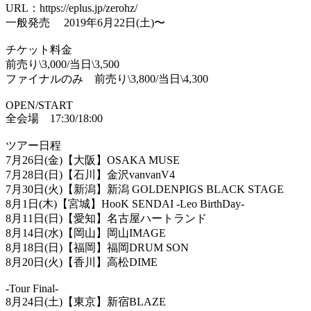
URL
：
https://eplus.jp/zerohz/
一般発売
2019
年
6
月
22
日
(
土
)
〜
チケット料金
前売り
\3,000/
当日
\3,500
ファイナルのみ 前売り
\3,800/
当日
\4,300
OPEN/START
全会場
17:30/18:00
ツアー日程
7
月
26
日
(
金
)
【大阪】
OSAKA MUSE
7
月
28
日
(
日
)
【石川】金沢
vanvanV4
7
月
30
日
(
火
)
【新潟】新潟
GOLDENPIGS BLACK STAGE
8
月
1
日
(
木
)
【宮城】
HooK SENDAI -Leo BirthDay-
8
月
11
日
(
日
)
【愛知】名古屋ハートランド
8
月
14
日
(
水
)
【岡山】岡山
IMAGE
8
月
18
日
(
日
)
【福岡】福岡
DRUM SON
8
月
20
日
(
火
)
【香川】高松
DIME
-Tour Final-
8
月
24
日
(
土
)
【東京】新宿
BLAZE