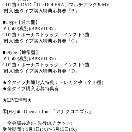
CD2
曲＋
DVD
「
The DOPERA
」マルチアングル
MV
[
封入
]
全タイプ購入特典応募券「
B
」
■
Ctype
【通常盤】
￥
1,500(
税別
)/BPRVD-355
CD2
曲＋ボーナストラック＋インスト
3
曲
[
封入
]
全タイプ購入特典応募券「
C
」
■
Dtype
【通常盤】
￥
1,500(
税別
)/BPRVD-356
CD2
曲＋ボーナストラック＋インスト
3
曲
[
封入
]
全タイプ購入特典応募券「
D
」
★全タイプ共通封入特典：トレカ２枚（全
10
種）
★全タイプ購入応募特典有
★
LIVE
情報
★
零
[Hz] 4th Oneman Tour
「アナクロニズム」
・全会場共通
e
＋先行
(A
チケット
)
受付期間：
5
月
1
日
(
水
)
〜
5
月
15
日
(
水
)