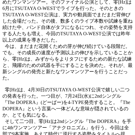
めたワンマンツアー。そのファイナル公演として、零
[Hz]
は
6
月に
TSUTAYA O-WEST
でライブを行った。そのときの
TSUTAYA O-WEST
公演は、実力や動員面でまだまだ背伸び
した会場だった。その後、数多くのライブ本数や試練を重ね
続けた中、バンド自体がタフになるにつれ、その姿勢を支持
する人たちも増え、今回の
TSUTAYA O-WEST
公演では昨年
以上の成果を導きだした。
今は、まだまだ花開くための芽が伸び続けている段階だ。
でも、その成長の速度が予測以上の伸びを示していることか
ら、零
[Hz]
は、みずからをよりタフにするための新たな試練
と、飛躍のための武器を手にすることを決めた。それが、最
新シングルの発売と新たなワンマンツアーを行うことだっ
た。
零
[Hz]
は、
4
月
30
日の
TSUTAYA O-WEST
公演で嬉しい二つ
の発表を行った。一つ目が、
7
月
24
日
(
水
)
に
2nd
シングル
『
The DOPERA
』
(
どーぱー
)
を
4-TYPE
発売すること。『
The
DOPERA
』という言葉へ一体どんな意味が隠されているの
か、とても気になる。
そして二つ目、零
[Hz]
は
2nd
シングル『
The DOPERA
』を手
に
4th
ワンマンツアー
「アナクロニズム」
を行う。今回は全
部で
9
本実施。あえて時代に逆行する姿勢をタイトルへ提