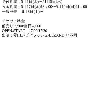
受付期間：
5
月
1
日
(
水
)
〜
5
月
15
日
(
水
)
入金期間：
5
月
17
日
(
金
)13
：
00
〜
5
月
19
日
(
日
)21
：
00
一般発売
6
月
8
日
(
土
)
〜
チケット料金
前売り
\3,500/
当日
\4,000
OPEN/START
17:00/17:30
出演：零
[Hz]/
ビバラッシュ
/LEZARD(
順不同
)