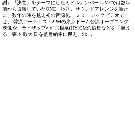
謝』『決意』をテーマにしたミドルナンバー LIVEでは数年
前から披露していたONE、歌詞、サウンドアレンジを新た
に、数年の時を越え初の音源化。 ミュージックビデオで
は、 韓流アーティスト2PMの東京ドーム公演オープニング
映像や、ライザップ× 仲宗根泉(HY)CMの編集などを手掛け
る、森本 敬大 氏を監督編集に迎え、Sx ...