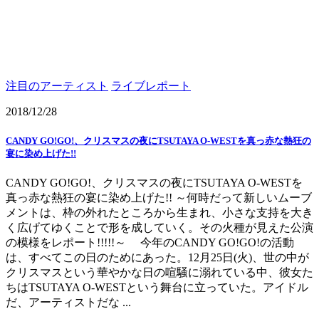
注目のアーティスト
ライブレポート
2018/12/28
CANDY GO!GO!、クリスマスの夜にTSUTAYA O-WESTを真っ赤な熱狂の
宴に染め上げた!!
CANDY GO!GO!、クリスマスの夜にTSUTAYA O-WESTを
真っ赤な熱狂の宴に染め上げた!! ～何時だって新しいムーブ
メントは、枠の外れたところから生まれ、小さな支持を大き
く広げてゆくことで形を成していく。その火種が見えた公演
の模様をレポート!!!!!～ 今年のCANDY GO!GO!の活動
は、すべてこの日のためにあった。12月25日(火)、世の中が
クリスマスという華やかな日の喧騒に溺れている中、彼女た
ちはTSUTAYA O-WESTという舞台に立っていた。アイドル
だ、アーティストだな ...