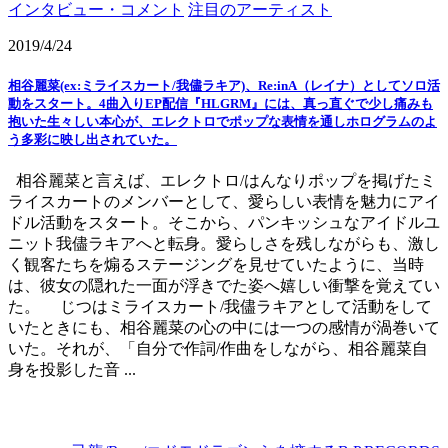
インタビュー・コメント
注目のアーティスト
2019/4/24
相谷麗菜(ex:ミライスカート/我儘ラキア)、Re:inA（レイナ）としてソロ活
動をスタート。4曲入りEP配信『HLGRM』には、真っ直ぐで少し痛みも
抱いた生々しい本心が、エレクトロでポップな表情を通しホログラムのよ
う多彩に映し出されていた。
相谷麗菜と言えば、エレクトロ/はんなりポップを掲げたミ
ライスカートのメンバーとして、愛らしい表情を魅力にアイ
ドル活動をスタート。そこから、パンキッシュなアイドルユ
ニット我儘ラキアへと転身。愛らしさを残しながらも、激し
く観客たちを煽るステージングを見せていたように、当時
は、彼女の隠れた一面が浮きでた姿へ嬉しい衝撃を覚えてい
た。 じつはミライスカート/我儘ラキアとして活動をして
いたときにも、相谷麗菜の心の中には一つの感情が渦巻いて
いた。それが、「自分で作詞/作曲をしながら、相谷麗菜自
身を投影した音 ...