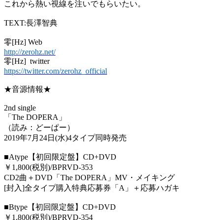
これから熱い視線を注いでもらいたい。
TEXT:
長澤智典
零
[Hz] Web
http://zerohz.net/
零
[Hz]
twitter
https://twitter.com/zerohz_official
★音源情報★
2nd single
「
The DOPERA
」
（読み：どーぱー）
2019
年
7
月
24
日
(
水
)4
タイプ同時発売
■
Atype
【初回限定盤】
CD+DVD
￥
1,800(
税別
)/BPRVD-353
CD2
曲＋
DVD
「
The DOPERA
」
MV
・メイキング
[
封入
]
全タイプ購入特典応募券「
A
」＋応募ハガキ
■
Btype
【初回限定盤】
CD+DVD
￥
1,800(
税別
)/BPRVD-354