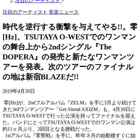
注目のアーティスト
>
注目のアーティスト
音楽ニュース
時代を逆行する衝撃を与えてやる!!。零
[Hz]、TSUTAYA O-WESTでのワンマン
の舞台上から2ndシングル『The
DOPERA』の発売と新たなワンマンツ
アーを発表。次のツアーのファイナル
の地は新宿BLAZEだ!!
2019年4月30日
零
[Hz]
が、
2nd
フルアルバム『
ZELM
』を手に
3
月より続けて
きた
3rd
ワンマンツアー「
Get Ahead AXIZM
」も、
4
月
30
日に
TSUTAYA O-WEST
で行った公演を持ってファイナルを迎え
た。バンドにとって
TSUTAYA O-WEST
でのワンマン公演は
約
11
ヶ月ぶり、
2
回目となる挑戦だった。
1st
アルバム『零聖戦』を手に、昨年３月の始動後すぐに始