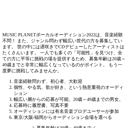
MUSIC PLANETボーカルオーディション2022は、音楽経験
不問！ また、ジャンル問わず幅広い世代の方を募集してい
ます。 世の中には遅咲きでCDデビューしたアーティストは
たくさんいます。
一人でも多くの「可能性」を見つけ、全
ての方に平等に挑戦の場を提供するため、募集年齢は20歳～
49歳までと非常に幅広くなっているのがポイント。
もう一
度夢に挑戦してみませんか。
音楽経験問わず、初心者、大歓迎
個性、やる気、歌が好き、という熱意重視のオーディ
ション
幅広い層からの応募が可能。20歳～49歳までの男女。
応募時に履歴書、写真不要
オーディションには有名音楽プロデユーサーが参加
東京/大阪/福岡からオーディション会場を選べる
＼
募集年齢は
20歳～49歳
まで
／