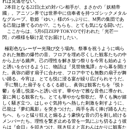
れは見逃せない。
2
本目となる
22
日
(
土
)
の対バン相手が、まさかの「妖精帝
國」。アニソン界では世界中に信奉者を持つゴシックメタル
なグループ。歌姫「ゆい」様の
S
っぷりに、
M
男の集団であ
る己龍は勝てるのか
??
。こちらも、とても気になる闘いだ。
ここからは、
5
月
6
日
ZEPP TOKYO
で行われた「光芒一
閃」の模様を駆け足でお届けしたい。
極彩色なレーザー光飛び交う場内。祭事を祝うように鳴ら
された無数の爆竹の音。フロアを埋め尽くした観客たちの中
から上がる嬌声。己の理性を解き放つ祭りを今宵も始めよう
と誘いをかけるように、物語は『見世物鬼譚』から幕を開け
た。眞弥の廻す扇子に合わせ、フロア中でも無数の扇子が舞
い踊る。今宵は、とても悦に浸る宴が繰り広げられそうだ。
手に翳した扇子をくるくる廻し、眞弥は観客たちを『悦ト
鬱』を通し悦楽へと誘い出す。華やかで雅な音色に導かれ、
宴に興じる観客たち。とても華やかな祭歌だ。早くも胸が嬉
しく騒ぎ立つ。はしゃぐ気持ちへ熱した刺激を刺すように、
己龍は『夢幻鳳影』を突きつけた。両手を高く捧げ踊る人た
ちへ、もっと猛り狂えと煽るよう豪快な音の刃を刺し続ける
メンバーたち。理性を繋ぎ止める管を一気にぶち切るよう彼
らは『命日』を叩きつけ、咲き狂えと言わんはかりに観客た