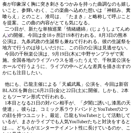
奏が印象深く胸に突き刺さるつかみを持った曲
調なのも嬉し
いこと。参輝いわく、この楽曲へ込めた想いは「神頼み、糞
喰らえ」とのこと。准司は、「たまき」と略称して呼ぶこと
を提案。この曲の内容がとても気になる。
二つ目が、新たな単独巡
業「情緒纏綿」
(
じょ
うしょてんめ
ん
)
の開催。今回は全
18
ヶ所計
19
本行われる。
8
月
3
日の熊本
公演は、九条武政の生誕祭も兼ねて行われる。彼の生誕祭を
地方で行うのは珍しいだけに、この日の公演は見逃せない。
今回の千秋楽公演は、
9
月
19
日
(
木
)
に中野サンプラザで実
施。全国各地のライブハウスを巡ったうえで、千秋楽公演を
ホールで行うように、ライブの中へどんな差異を描き出すの
かにも注目したい。
他にも、己龍主催による「天威武鳳」公演を、今回は新宿
BLAZE
を舞台に
6
月
21
日
(
金
)
と
22
日
(
土
)
に開催。しかも、
2
本
ともツーマン形式で行われる。
1
本目となる
21
日の対バン相手が、「夕闇に誘いし漆黒の天
使達」。彼らは、コミック系ラウドバンドと
YouTuber
の
2
つ
の顔を持つユニット。最近、己龍も
YouTuber
として活動して
いるが、まさかライブでも人気
YouTuber
たちと対決をすると
は
…
。どちらがエンターテイメント性に長けているのか、こ