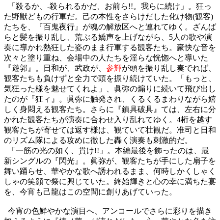
「殺るか、
-
殺られるかだ、お前ら
!!
。我らに続け」。狂っ
た野獣どもの行軍だ。己の本性をさらけだした化け物
(
観客
)
たちを、『百鬼夜行』が魂の解放区へと連れてゆく。ざんば
らと髪を振り乱し、荒ぶる嬌声を上げながら、
5
人の歌や演
奏に導かれ熱狂した姿のまま行軍する観客たち。豪快な音を
次々と塗り重ね、会場中の人たちを淫らな恍惚へと導いた
『遊郭』。日和が、武政が、
参輝
が頭を振り乱し奏でれば、
観客たちも負けずと全力で頭を振り続けていた。「もっと、
気狂った様を魅せてくれよ」、眞弥の煽りに続いて飛び出し
たのが『狂ィ』。眞弥に触発され、くるくるまわりながら嬉
しく身悶える観客たち。さらに『鎮具破具』ては、左右に分
かれた観客たちが演奏に合わせ入り乱れてゆく。
4
桁を越す
観客たちが寄せては返す様は、観ていて壮観だ
。准司と日和
のリズム隊による攻めに徹した轟く演奏も刺激的だ。
「一筋の光の如く、貫け
!!
」。本編最後を飾ったのは、最
新シングルの『閃光』。眞弥が、観客たちが手にした扇子を
舞い踊らせ、華やかな歌へ誘われるまま、何時しかくしゃく
しゃの笑顔で祭に興じていた。終始輝きと心の幸に満ちた宴
を、今宵も己龍はこの空間に創りあげていった。
今宵の色鮮やかな演目へ、アンコールでさらに彩りを描き