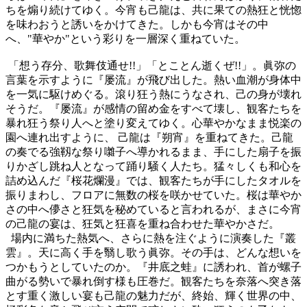
ちを煽り続けてゆく。今宵も己龍は、共に果ての熱狂と恍惚
を味わおうと誘いをかけてきた。しかも今宵はその中
へ、
"
華やか
"
という彩りを一層深く重ねていた。
「想う存分、歌舞伎通せ
!!
」「とことん逝くぜ
!!
」。眞弥の
言葉を示すように『屡流』が飛び出した。熱い血潮が身体中
を一気に駆けめぐる。滾り狂う熱にうなされ、己の身が壊れ
そうだ。『屡流』が感情の留め金をすべて壊し、観客たちを
暴れ狂う祭り人へと塗り変えてゆく。心華やかなまま悦楽の
園へ連れ出すように、
己龍は『朔宵』を重ねてきた。己龍
の奏でる強靱な祭り囃子へ導かれるまま、手にした扇子を振
りかざし跳ね人となって踊り騒く人たち。猛々しくも和心を
詰め込んだ『桜花爛漫』では、観客たちが手にしたタオルを
振りまわし、フロアに無数の桜を咲かせていた。桜は華やか
さの中へ儚さと狂気を秘めていると言われるが、まさに今宵
の己龍の宴は、狂気と狂喜を重ね合わせた華やかさだ。
場内に満ちた熱気へ、さらに熱を注ぐように演奏した『叢
雲』。天に高く手を翳し歌う眞弥。その手は、どんな想いを
つかもうとしていたのか。『井底之蛙』に誘われ、首が螺子
曲がる勢いで暴れ倒す様も圧巻だ。観客たちを奈落へ突き落
とす重く激しい宴も己龍の魅力だが、終始、輝く世界の中、