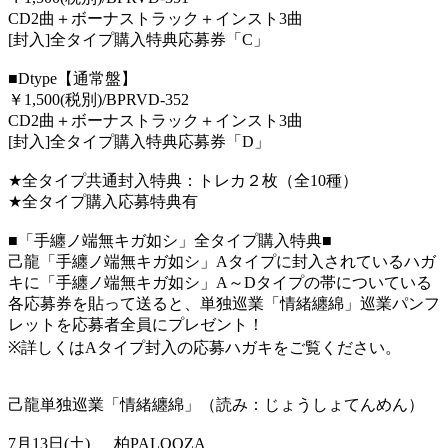
CD2
曲＋ボーナストラック＋インスト
3
曲
[
封入
]
全タイプ購入特典応募券「
C
」
■Dtype
【通常盤】
￥
1,500(
税別
)/BPRVD-352
CD2
曲＋ボーナストラック＋インスト
3
曲
[
封入
]
全タイプ購入特典応募券「
D
」
★
全タイプ共通封入特典：トレカ２枚（全
10
種）
★
全タイプ購入応募特典有
■
「手纏ノ端無キガ如シ」全タイプ購入特典
■
己龍「手纏ノ端無キガ如シ」
A
タイプに封入されているハガ
キに「手纏ノ端無キガ如シ」
A
～
D
タイプの帯についている
各応募券を貼って送ると、単独巡業「情緒纏綿」巡業パンフ
レットを応募者全員にプレゼント！
※
詳しくは
A
タイプ封入の応募ハガキをご覧ください。
己龍単独巡業「情緒纏綿」（読み：
じょうしょてんめん）
7
月
13
日
(
土
)
柏
PALOOZA