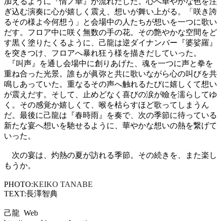
加えるように『情ノ華』が流れだした。心へ華やかな色を注
ぎ込む演奏に心が嬉しく震え、想いが舞い上がる。「咲き誇
るその様よ今何想う」と会場中の人たちが想いを一つに歌い
だす。フロア中に咲く無数の手の花。その艶やかな空間をど
す黒く塗りたくるように、己龍は逆ダイナンバー『婆娑羅』
を突きつけ、フロアへ暴れ狂う様を描きだしていった。
『叫声』を通し会場中に創りあげた、魂を一つに声と拳を
重ね合った光景。誰もが眞弥と共に歌いながら心の叫びを共
鳴しあっていた。重なるその声へ触れるたびに嬉しくて想い
が震えだす。そして、止めどなく喜びの涙が瞼を濡らしてゆ
く。その感覚か嬉しくて、喉を枯らすほど歌ってしまうん
だ。最後に己龍は『春時雨』を奏で、次の季節に待っている
新たな宴へ想いを馳せるように、華やかな想いの熱を繋げて
いった。
次の宴は、灼熱の夏が訪れる季節。その続きを、また楽し
もうか。
PHOTO:
KEIKO TANABE
TEXT:
長澤智典
己龍
Web