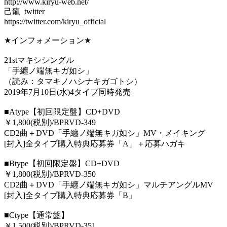
http://www.kiryu-web.net/
己龍
twitter
https://twitter.com/kiryu_official
★
インフォメーション
★
21st
マキシシングル
「手纏ノ端無キガ如シ」
（読み：タマキノハシナキガゴトシ）
2019
年
7
月
10
日
(
水
)4
タイプ同時発売
■Atype
【初回限定盤】
CD+DVD
￥
1,800(
税別
)/BPRVD-349
CD2
曲＋
DVD
「手纏ノ端無キガ如シ」
MV
・メイキング
[
封入
]
全タイプ購入特典応募券「
A
」＋応募ハガキ
■Btype
【初回限定盤】
CD+DVD
￥
1,800(
税別
)/BPRVD-350
CD2
曲＋
DVD
「手纏ノ端無キガ如シ」マルチアングル
MV
[
封入
]
全タイプ購入特典応募券「
B
」
■Ctype
【通常盤】
￥
1,500(
税別
)/BPRVD-351