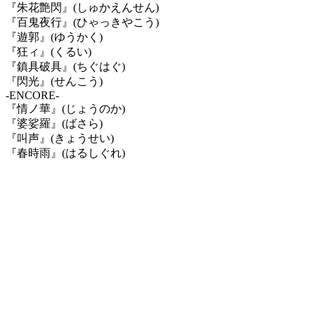
『朱花艶閃』
(
しゅかえんせん
)
『百鬼夜行』
(
ひゃっきやこう
)
『遊郭』
(
ゆうかく
)
『狂ィ』
(
くるい
)
『鎮具破具』
(
ちぐはぐ
)
『閃光』
(
せんこう
)
-ENCORE-
『情ノ華』
(
じょうのか
)
『婆娑羅』
(
ばさら
)
『叫声』
(
きょうせい
)
『春時雨』
(
はるしぐれ
)