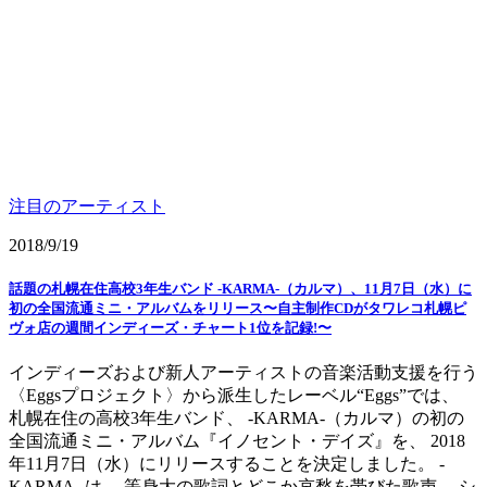
注目のアーティスト
2018/9/19
話題の札幌在住高校3年生バンド -KARMA-（カルマ）、11月7日（水）に
初の全国流通ミニ・アルバムをリリース〜自主制作CDがタワレコ札幌ピ
ヴォ店の週間インディーズ・チャート1位を記録!〜
インディーズおよび新人アーティストの音楽活動支援を行う
〈Eggsプロジェクト〉から派生したレーベル“Eggs”では、
札幌在住の高校3年生バンド、 -KARMA-（カルマ）の初の
全国流通ミニ・アルバム『イノセント・デイズ』を、 2018
年11月7日（水）にリリースすることを決定しました。 -
KARMA- は、 等身大の歌詞とどこか哀愁を帯びた歌声、 シ