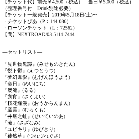
【チケット代】前売￥
4,500
（税込） 当日￥
5,000
（税込）
（整理番号付
Drink
別途必要）
【チケット一般発売】
2019
年
5
月
18
日
(
土
)
〜
・チケットぴあ（
P
：
144-086
）
・ローソンチケット（
L
：
72562
）
【問】
NEXTROAD/03-5114-7444
―
セットリスト
―
『見世物鬼譚』
(
みせものきたん
)
『悦ト鬱』
(
えつとうつ
)
『夢幻鳳影』
(
むげんほうよう
)
『命日』
(
めいにち
)
『屡流』
(
るる
)
『朔宵』
(
さくよい
)
『桜花爛漫』
(
おうからんまん
)
『叢雲』
(
むらくも
)
『井底之蛙』
(
せいていのあ
)
『漣』
(
さざなみ
)
『ユビキリ』
(
ゆびきり
)
『徒然草』
(
つれづれぐさ
)