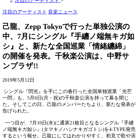
注目のアーティスト
>
注目のアーティスト
音楽ニュース
己龍、Zepp Tokyoで行った単独公演の
中、7月にシングル『手纏ノ端無キガ如
シ』と、新たな全国巡業「情緒纏綿」
の開催を発表。千秋楽公演は、中野サ
ンプラザ!!
2019年5月12日
シングル『閃光』を手にこの春行った全国単独巡業「光芒
一閃」も、
5
月
6
日
(
月・祝
)
の千秋楽公演を持って幕を閉じ
た。そしてこの日、己龍のメンバーたちより、新たな発表が
告げられた。
一つ目が、
7
月
10
日
(
水
)
に通算
21
枚目となるシングル『手纏
ノ端無キガ如シ』
(
タマキノハシナキガゴトシ
)
を
4-TYPE
発売
するという報せ
。己龍にしてはわかりやすく、初見で歌や演