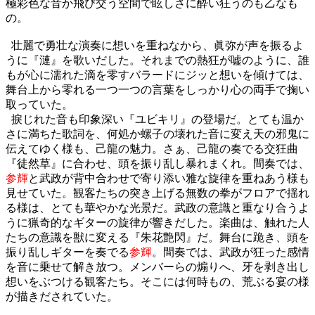
極彩色な音か飛び交う空間で眩しさに酔い狂うのも乙なも
の。
壮麗で勇壮な演奏に想いを重ねなから、眞弥が声を振るよ
うに『漣』を歌いだした。それまでの熱狂が嘘のように、誰
もが心に濡れた滴を零すバラードにジッと想いを傾けては、
舞台上から零れる一つ一つの言葉をしっかり心の両手で掬い
取っていた。
捩じれた音も印象深い『ユビキリ』の登場だ。とても温か
さに満ちた歌詞を、何処か螺子の壊れた音に変え天の邪鬼に
伝えてゆく様も、己龍の魅力。さぁ、己龍の奏でる交狂曲
『徒然草』に合わせ、頭を振り乱し暴れまくれ。間奏では、
参輝
と武政が背中合わせで寄り添い雅な旋律を重ねあう様も
見せていた。観客たちの突き上げる無数の拳がフロアで揺れ
る様は、とても華やかな光景だ。武政の意識と重なり合うよ
うに猟奇的なギターの旋律が響きだした。楽曲は、触れた人
たちの意識を獣に変える『朱花艶閃』だ。舞台に跪き、頭を
振り乱しギターを奏でる
参輝
。間奏では、武政が狂った感情
を音に乗せて解き放つ。メンバーらの煽りへ、牙を剥き出し
想いをぶつける観客たち。そこには何時もの、荒ぶる宴の様
が描きだされていた。