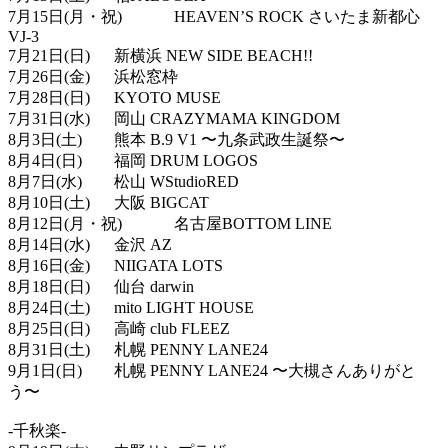
7
月
15
日
(
月・祝
)
HEAVEN’S ROCK
さいたま新都心
VJ-3
7
月
21
日
(
日
)
新横浜
NEW SIDE BEACH!!
7
月
26
日
(
金
)
浜松窓枠
7
月
28
日
(
日
)
KYOTO MUSE
7
月
31
日
(
水
)
岡山
CRAZYMAMA KINGDOM
8
月
3
日
(
土
)
熊本
B.9 V1
〜九条武政生誕祭〜
8
月
4
日
(
日
)
福岡
DRUM LOGOS
8
月
7
日
(
水
)
松山
WStudioRED
8
月
10
日
(
土
)
大阪
BIGCAT
8
月
12
日
(
月・祝
)
名古屋
BOTTOM LINE
8
月
14
日
(
水
)
金沢
AZ
8
月
16
日
(
金
)
NIIGATA LOTS
8
月
18
日
(
日
)
仙台
darwin
8
月
24
日
(
土
)
mito LIGHT HOUSE
8
月
25
日
(
日
)
高崎
club FLEEZ
8
月
31
日
(
土
)
札幌
PENNY LANE24
9
月
1
日
(
日
)
札幌
PENNY LANE24
〜大槻さんありがと
う〜
-
千秋楽
-