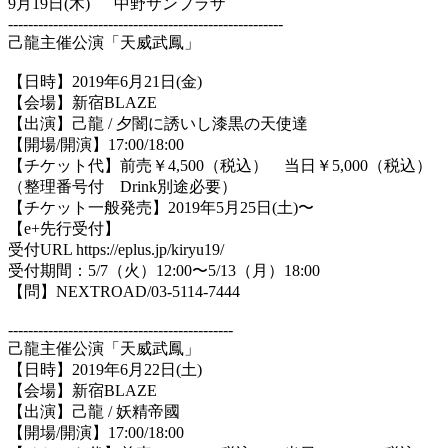
9
月
19
日
(
木
)
中野サンプラザ
-------------------------------------------------------
己龍主催公演「天威武鳳」
【日時】
2019
年
6
月
21
日
(
金
)
【会場】新宿
BLAZE
【出演】己龍
/
夕闇に誘いし漆黒の天使達
【開場
/
開演】
17:00/18:00
【チケット代】前売￥
4,500
（税込） 当日￥
5,000
（税込）
（整理番号付
Drink
別途必要）
【チケット一般発売】
2019
年
5
月
25
日
(
土
)
〜
【
e+
先行受付】
受付
URL https://eplus.jp/kiryu19/
受付期間：
5/7
（火）
12:00
〜
5/13
（月）
18:00
【問】
NEXTROAD/03-5114-7444
---------------------------------------------
己龍主催公演「天威武鳳」
【日時】
2019
年
6
月
22
日
(
土
)
【会場】新宿
BLAZE
【出演】己龍
/
妖精帝國
【開場
/
開演】
17:00/18:00