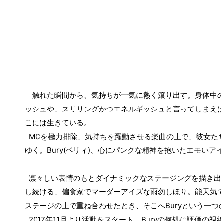
触れた瞬間から、気持ちが一気に熱く滾り出す。身体中の
ッシュや、スリリングかつエネルギッシュと言ってしまえ
こには生きている。
MC
を極力排除、気持ちを躍動させる楽曲の上で、彼女た
ゆく。
Bury(
ベリィ
)
、心にパンクな精神を抱いたエモい
ア
凛々しい表情のもとダイナミックなステージングを描き出
し続ける、偏食家でマーダーアイズな雨勿しほり。能天気
ステージの上で重ね合わせたとき、そこへ
Bury
という一つ
2017
年
11
月より活動をスタート。
Bury
の何処に評価の視