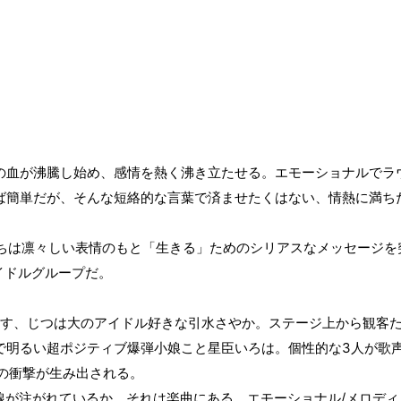
血が沸騰し始め、感情を熱く沸き立たせる。エモーショナルでラ
ば簡単だが、そんな短絡的な言葉で済ませたくはない、情熱に満ち
ちは凛々しい表情のもと「生きる」ためのシリアスなメッセージを
イドルグループ
だ。
す、じつは大のアイドル好きな引水さやか。ステージ上から観客
で明るい超ポジティブ爆弾小娘こと星臣いろは。個性的な
3
人が歌
の衝撃が生み出される。
線が注がれているか、それは楽曲にある。エモーショナル
/
メロディ