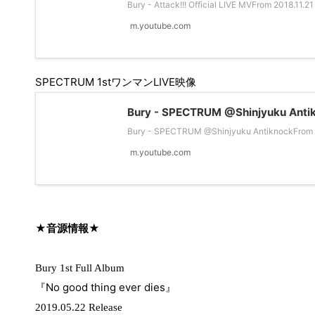
Bury - Attack!!! Official LIVE MVFrom 2018.11.21 
m.youtube.com
SPECTRUM 1st
ワンマン
LIVE
映像
Bury - SPECTRUM @Shinjyuku Anti
Bury - SPECTRUM @Shinjyuku AntiknockFrom 201
m.youtube.com
★
音源情報
★
Bury 1st Full Album
No good thing ever dies
『
』
2019.05.22 Release