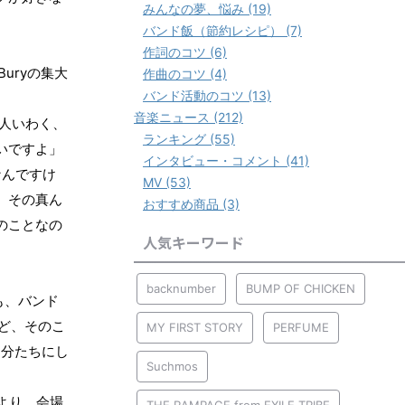
みんなの夢、悩み (19)
バンド飯（節約レシピ） (7)
作詞のコツ (6)
Bury
の集大
作曲のコツ (4)
バンド活動のコツ (13)
音楽ニュース (212)
人いわく、
ランキング (55)
いですよ」
インタビュー・コメント (41)
なんですけ
MV (53)
、その真ん
おすすめ商品 (3)
のことなの
人気キーワード
backnumber
BUMP OF CHICKEN
も、バンド
ど、そのこ
MY FIRST STORY
PERFUME
自分たちにし
Suchmos
より、会場
THE RAMPAGE from EXILE TRIBE