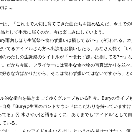
では…。
ーは、「これまで大切に育ててきた曲たちを詰め込んだ、今までの
作品として手元に届くのか、今は楽しみにしていよう。
ury
雨勿しほり生誕祭〜食わず嫌いは損してる
?
〜」が行われる。本
だいてるアイドルさん方へ出演をお願いしたら、みなさん快く「い
回のわたしの生誕祭のタイトルが「〜食わず嫌いは損してる
?
〜」
す。だから今回、フライヤーには苦手な食べ物の写真ばかりを並べ
大好きな方ばかりだから、そこは食わず嫌いではないですから」と
ル的な指向を描き出してゆくグループもいる昨今。
Bury
のライブ
ー自身「
Bury
は生音のバンドサウンドにこだわりを持っていますけ
ってる」
(
引水さやか
)
と語るように、あくまでも
"
アイドル
"
として
している。
です。「こんなアイドルもいるぞ
!!
」というのを見せつけたい。何