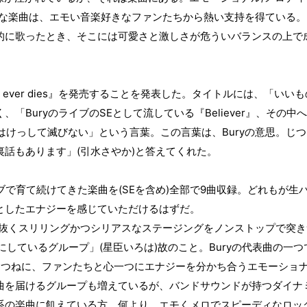
な楽曲は、エモい音楽好きなファンたちから熱い支持を得ている。
的に歌ったとき、そこには可愛さと激しさが危ういバランスの上で
 ever dies
』を発売することを発表した。タイトルには、「いいも
く、「
Bury
のライブの
SE
として流している『
Believer
』、その中へ
はけっして滅びない」という言葉。この言葉は、
Bury
の意思。じつ
裏話もあります」
(
引水さやか
)
と答えてくれた。
ブで育て続けてきた楽曲を
(SE
を含め
)
全部で
9
曲収録。どれもが生
としたエナジーを感じていただけるはずだ。
抜くスリリングかつシリアスなステージングをノンストップで突き
にしているグループ」
(
星臣いろは
)
故のこと。
Bury
の代表曲の一つ
。つねに、ファンたちと心一つにエナジーを分かち合うエモーショ
曲を届けるグループも増えているが、バンドサウンドが持つダイナ
系の楽曲に飢えている方。何より、エモくメロでスピーディなロッ