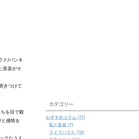
/
ウド
パンキ
た音楽がそ
突きつけて
カテゴリー
たちを目で殺
おすすめコラム (71)
声と感情を
私と音楽 (7)
ライブハウス (10)
ックなうえ