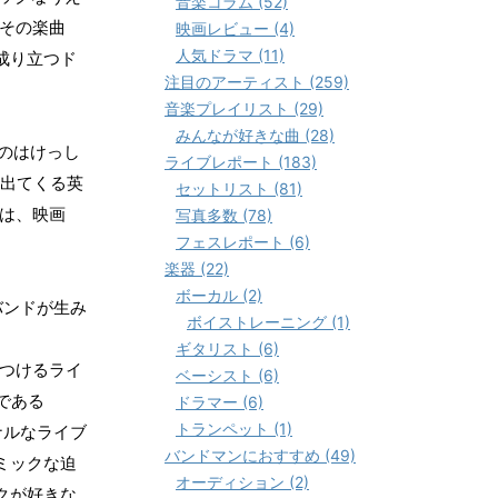
音楽コラム (52)
その楽曲
映画レビュー (4)
人気ドラマ (11)
成り立つド
注目のアーティスト (259)
音楽プレイリスト (29)
みんなが好きな曲 (28)
のはけっし
ライブレポート (183)
出てくる英
セットリスト (81)
は、映画
写真多数 (78)
フェスレポート (6)
楽器 (22)
ボーカル (2)
バンドが生み
ボイストレーニング (1)
ギタリスト (6)
つけるライ
ベーシスト (6)
である
ドラマー (6)
トランペット (1)
ナルなライブ
バンドマンにおすすめ (49)
ミックな迫
オーディション (2)
クが好きな