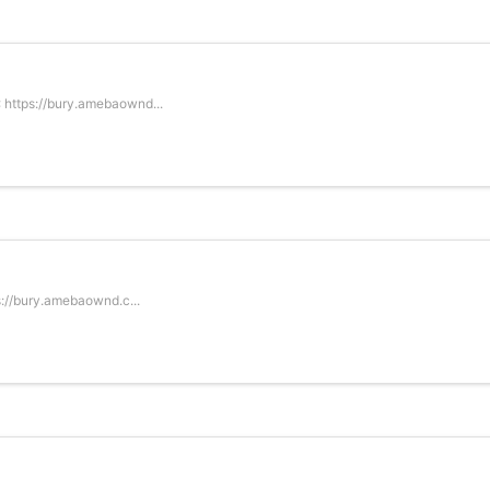
ttps://bury.amebaownd...
s://bury.amebaownd.c...