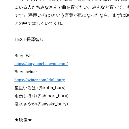
にいる人たちみなさんで曲を育てたい。みんなと育てて、
です」
(
星臣いろは
)
という言葉が気になったなら、まずは
B
アの中ではしゃいでくれ。
TEXT:
長澤智典
Bury
Web
https://bury.amebaownd.com/
Bury
twitter
https://twitter.com/idol_bury
星臣いろは
(@iroha_bury)
雨勿しほり
(@shihori_bury)
引水さやか
(@sayaka_bury)
★
映像
★