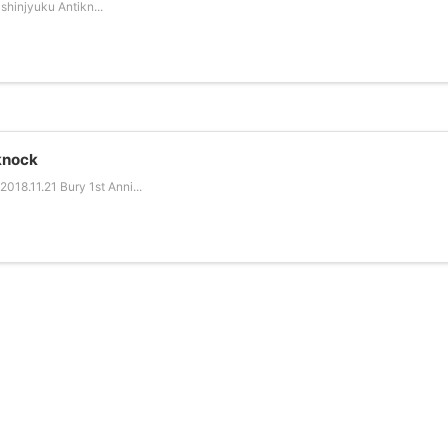
shinjyuku Antikn...
knock
8.11.21 Bury 1st Anni...