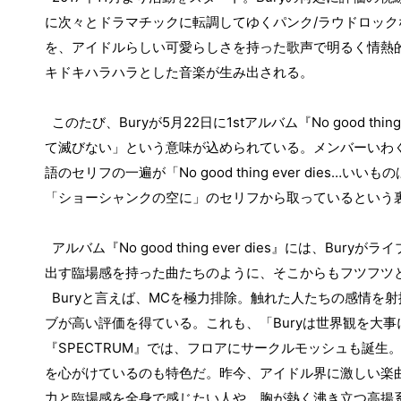
に次々とドラマチックに転調してゆくパンク
/
ラウドロック
を、アイドルらしい可愛らしさを持った歌声で明るく情熱
キドキハラハラとした音楽が生み出される。
このたび、
Bury
が
5
月
22
日に
1st
アルバム『
No good thing
て滅びない」という意味が込められている。メンバーいわ
語のセリフの一遍が「
No good thing ever dies…
いいもの
「ショーシャンクの空に」のセリフから取っているという
アルバム『
No good thing ever dies
』には、
Bury
がライ
出す臨場感を持った曲たちのように、そこからもフツフツ
Bury
と言えば、
MC
を極力排除。触れた人たちの感情を射
ブが高い評価を得ている。これも、「
Bury
は世界観を大事
『
SPECTRUM
』では、フロアにサークルモッシュも誕生
を心がけているのも特色だ。昨今、アイドル界に激しい楽
力と臨場感を全身で感じたい人や、胸が熱く沸き立つ高揚