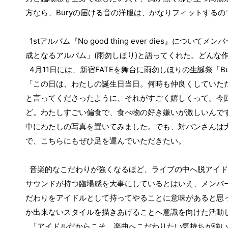
方なら、
Bury
の届ける音の洋服は、かなりフィットするの
1st
アルバム『
No good thing ever dies
』についてメンバ
成となるアルバム」
(
雨勿しほり
)
と語ってくれた。どんな
4
月
11
日には、新宿
FATE
を舞台に雨勿しほりの生誕祭「
B
「この日は、わたしの誕生日当日。何時も仲良くしていた
と言ってくださったように、それがすごく嬉しくって。今
ど。わたしすごい偏食で、食べ物の好き嫌いが激しいんで
中にわたしの写真を置いてみました。でも、対バンさんは
で、こちらにもぜひ足を運んでいただきたい。
音楽的なこだわりが強くなるほど、ライブの中へ脱アイド
サウンドが持つ臨場感を大事にしているとはいえ、メンバ
だわりをアイドルとして持ってやることに意味があると思
か出来ないスタイルを描きあげることへ意識を向けた活動
「アイドルだからこそ、楽曲へこだわりたい気持ちが強い