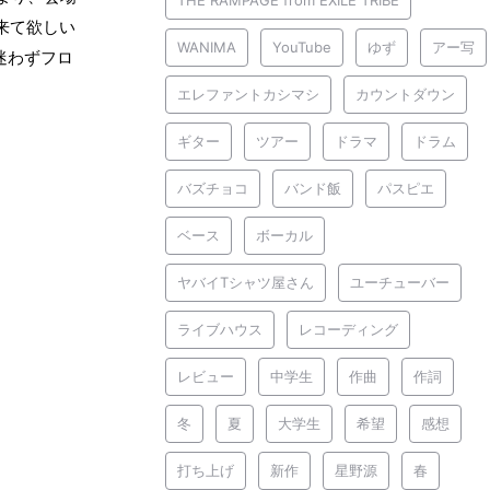
来て欲しい
WANIMA
YouTube
ゆず
アー写
迷わずフロ
エレファントカシマシ
カウントダウン
ギター
ツアー
ドラマ
ドラム
バズチョコ
バンド飯
パスピエ
ベース
ボーカル
ヤバイTシャツ屋さん
ユーチューバー
ライブハウス
レコーディング
レビュー
中学生
作曲
作詞
冬
夏
大学生
希望
感想
打ち上げ
新作
星野源
春