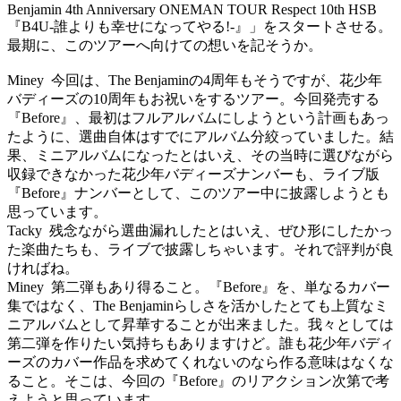
Benjamin 4th Anniversary ONEMAN TOUR Respect 10th HSB
『
B4U-
誰よりも幸せになってやる
!-
』」をスタートさせる。
最期に、このツアーへ向けての想いを記そうか。
Miney
今回は、
The Benjamin
の
4
周年もそうですが、花少年
バディーズの
10
周年もお祝いをするツアー。今回発売する
『
Before
』、最初はフルアルバムにしようという計画もあっ
たように、選曲自体はすでにアルバム分絞っていました。結
果、ミニアルバムになったとはいえ、その当時に選びながら
収録できなかった花少年バディーズナンバーも、ライブ版
『
Before
』ナンバーとして、このツアー中に披露しようとも
思っています。
Tacky
残念ながら選曲漏れしたとはいえ、ぜひ形にしたかっ
た楽曲たちも、ライブで披露しちゃいます。それで評判が良
ければね。
Miney
第二弾もあり得ること。『
Before
』を、単なるカバー
集ではなく、
The Benjamin
らしさを活かしたとても上質なミ
ニアルバムとして昇華することが出来ました。我々としては
第二弾を作りたい気持ちもありますけど。誰も花少年バディ
ーズのカバー作品を求めてくれないのなら作る意味はなくな
ること。そこは、今回の『
Before
』のリアクション次第で考
えようと思っています。