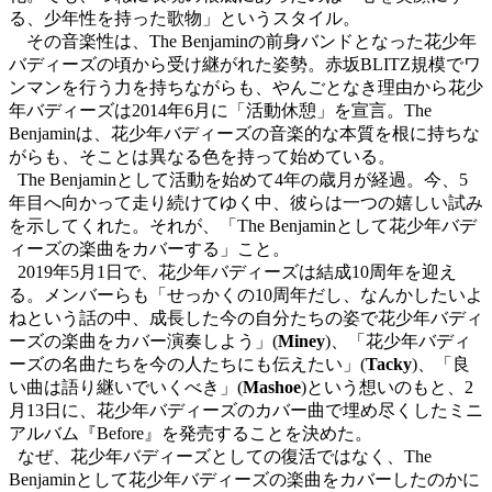
る、少年性を持った歌物」というスタイル。
その音楽性は、
The Benjamin
の前身バンドとなった花少年
バディーズの頃から受け継がれた姿勢。赤坂
BLIT
Z
規模でワ
ンマンを行う力を持ちながらも、やんごとなき理由から花少
年バディーズは
2014
年
6
月に「活動休憩」を
宣言。
The
Benjamin
は、花少年バディーズの音楽的な本質を根に持ちな
がらも、そことは異なる色を持って始めている。
The Benjamin
として活動を始めて
4
年の歳月が経過。今、
5
年目へ向かって走り続けてゆく中、彼らは一つの嬉しい試み
を示してくれた。それが、「
The Benjamin
として花少年バデ
ィーズの楽曲を
カバー
する」こと。
2019
年
5
月
1
日で、花少年バディーズは結成
10
周年を迎え
る。メンバーらも「せっかくの
10
周年だし、なんかしたいよ
ねという話の中、成長した今の自分たちの姿で花少年バディ
ーズの楽曲をカバー演奏しよう」
(
Miney
)
、「花少年バディ
ーズの名曲たちを今の人たちにも伝えたい」
(
Tacky
)
、「良
い曲は語り継いでいくべき」
(
Mashoe
)
という想いのもと、
2
月
13
日に、花少年バディーズのカバー曲で埋め尽くしたミニ
アルバム『
Before
』を発売することを決めた。
なぜ、花少年バディーズとしての復活ではなく、
The
Benjamin
として花少年バディーズの楽曲をカバーしたのかに