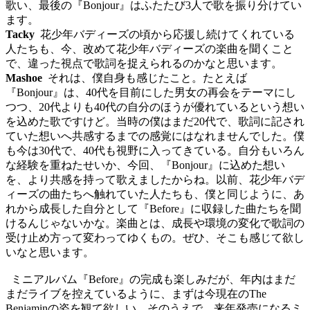
歌い、最後の『
Bonjour
』はふたたび
3
人で歌を振り分けてい
ます。
Tacky
花少年バディーズの頃から応援し続けてくれている
人たちも、今、改めて花少年バディーズの楽曲を聞くこと
で、違った視点で歌詞を捉えられるのかなと思います。
Mashoe
それは、僕自身も感じたこと。たとえば
『
Bonjour
』は
、
40
代を目前にした男女の
再会をテーマにし
つつ、
20
代より
も
40
代の自分のほうが優れているという想い
を込めた歌ですけど。当時の僕はまだ
20
代で、歌詞に記され
ていた想いへ共感するまでの感覚にはなれませんでした。僕
も今は
30
代で、
40
代も視野に入ってきている。自分もいろん
な経験を重ねたせいか、今回、『
Bonjour
』に込めた想い
を、より共感を持って歌えましたからね。以前、花少年バデ
ィーズの曲たちへ触れていた人たちも、僕と同じように、あ
れから成長した自分として『
Before
』に収録した曲たちを聞
けるんじゃないかな。楽曲とは、成長や環境の変化で歌詞の
受け止め方って変わってゆくもの。ぜひ、そこも感じて欲し
いなと思います。
ミニアルバム『
Before
』の完成も楽しみだが、年内はまだ
まだライブを控えているように、まずは今現在の
The
Benjamin
の姿を観て欲しい。そのうえで、来年発売になるミ