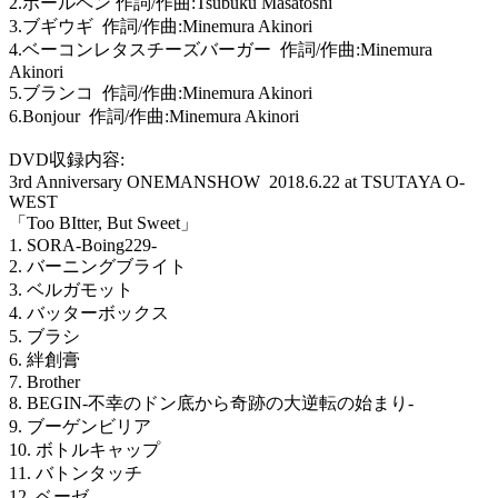
2.
ボールペン 作詞
/
作曲
:Tsubuku Masatoshi
3.
ブギウギ
作詞
/
作曲
:Minemura Akinori
4.
ベーコンレタスチーズバーガー
作詞
/
作曲
:Minemura
Akinori
5.
ブランコ
作詞
/
作曲
:Minemura Akinori
6.Bonjour
作詞
/
作曲
:Minemura Akinori
DVD
収録内容
:
3rd Anniversary ONEMANSHOW
2018.6.22 at TSUTAYA O-
WEST
「
Too BItter, But Sweet
」
1. SORA-Boing229-
2.
バーニングブライト
3.
ベルガモット
4.
バッターボックス
5.
ブラシ
6.
絆創膏
7. Brother
8. BEGIN-
不幸のドン底から奇跡の大逆転の始まり
-
9.
ブーゲンビリア
10.
ボトルキャップ
11.
バトンタッチ
12.
ベーゼ