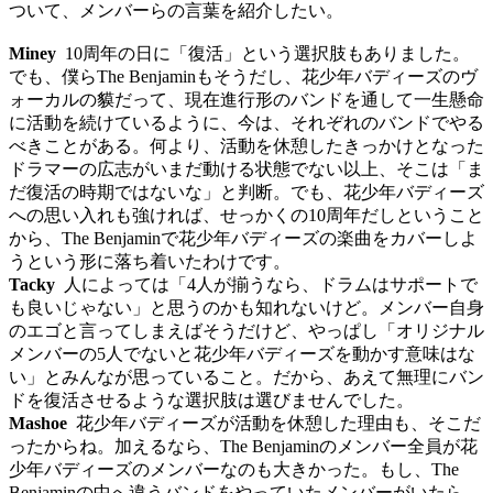
ついて、メンバーらの言葉を紹介したい。
Miney
10
周年の日に「復活」という選択肢もありました。
でも、僕ら
The Benjamin
もそうだし、花少年バディーズのヴ
ォーカルの貘だって、現在進行形のバンドを通して一生懸命
に活動を続けているように、今は、それぞれのバンドでやる
べきことがある。何より、活動を休憩したきっかけとなった
ドラマーの広志がいまだ動ける状態でない以上、そこは「ま
だ復活の時期ではないな」と判断。でも、花少年バディーズ
への思い入れも強ければ、せっかくの
10
周年だしということ
から、
The Benjamin
で花少年バディーズの楽曲をカバーしよ
うという形に落ち着いたわけです。
Tacky
人によっては「
4
人が揃うなら、ドラムはサポートで
も良いじゃない」と思うのかも知れないけど。メンバー自身
のエゴと言ってしまえばそうだけど、やっぱし「オリジナル
メンバーの
5
人でないと花少年バディーズを動かす意味はな
い」とみんなが思っていること。だから、あえて無理にバン
ドを復活させるような選択肢は選びませんでした。
Mashoe
花少年バディーズが活動を休憩した理由も、そこだ
ったからね。加えるなら、
The Benjamin
のメンバー全員が花
少年バディーズのメンバーなのも大きかった。もし、
The
Benjamin
の中へ違うバンドをやっていたメンバーがいたら、