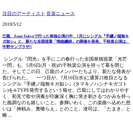
注目のアーティスト
音楽ニュース
2019/5/12
己龍、Zepp Tokyoで行った単独公演の中、7月にシングル『手纏ノ端無キ
ガ如シ』と、新たな全国巡業「情緒纏綿」の開催を発表。千秋楽公演は、
中野サンプラザ!!
シングル『閃光』を手にこの春行った全国単独巡業「光芒
一閃」も、5月6日(月・祝)の千秋楽公演を持って幕を閉じ
た。そしてこの日、己龍のメンバーたちより、新たな発表が
告げられた。 一つ目が、7月10日(水)に通算21枚目となる
シングル『手纏ノ端無キガ如シ』(タマキノハシナキガゴト
シ)を4-TYPE発売するという報せ。己龍にしてはわかりやす
く、初見で歌や演奏が印象深く胸に突き刺さるつかみを持っ
た曲調なのも嬉しいこと。参輝いわく、この楽曲へ込めた想
いは「神頼み、糞喰らえ」とのこと。准司は、「たまき」と
略 ...