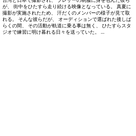
台湾と日本で撮影され、 ブレザーの制服に身を包んだ彼ら
が、 街中をひたすら走り続ける映像となっている。 真夏に
撮影が実施されたため、 汗だくのメンバーの様子が見て取
れる。 そんな彼らだが、 オーディションで選ばれた後しば
らくの間、 その活動が軌道に乗る事は無く、 ひたすらスタ
ジオで練習に明け暮れる日々を送っていた。 ...