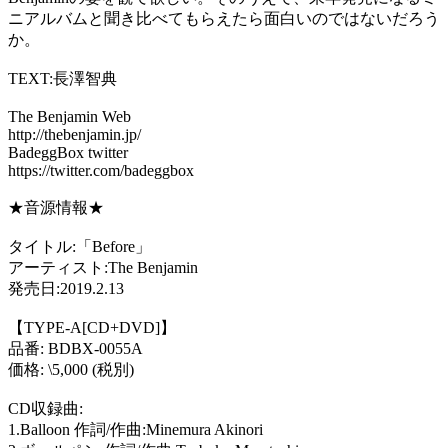
ニアルバムと聞き比べてもらえたら面白いのではないだろう
か。
TEXT:
長澤智典
The Benjamin Web
http://thebenjamin.jp/
BadeggBox twitter
https://twitter.com/badeggbox
★音源情報★
タイトル
:
「
Before
」
アーティスト
:The Benjamin
発売日
:2019.2.13
【
TYPE-A[CD+DVD]
】
品番
: BDBX-0055A
価格
: \5,000 (
税別
)
CD
収録曲
:
1.Balloon
作詞
/
作曲
:Minemura Akinori