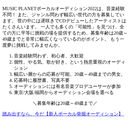
MUSIC PLANETボーカルオーディション2022は、音楽経験
不問！ また、ジャンル問わず幅広い世代の方を募集してい
ます。 世の中には遅咲きでCDデビューしたアーティストは
たくさんいます。
一人でも多くの「可能性」を見つけ、全
ての方に平等に挑戦の場を提供するため、募集年齢は20歳～
49歳までと非常に幅広くなっているのがポイント。
もう一
度夢に挑戦してみませんか。
音楽経験問わず、初心者、大歓迎
個性、やる気、歌が好き、という熱意重視のオーディ
ション
幅広い層からの応募が可能。20歳～49歳までの男女。
応募時に履歴書、写真不要
オーディションには有名音楽プロデユーサーが参加
東京/大阪/福岡からオーディション会場を選べる
＼
募集年齢は
20歳～49歳
まで
／
踏み出すなら、今だ【新人ボーカル発掘オーディション】