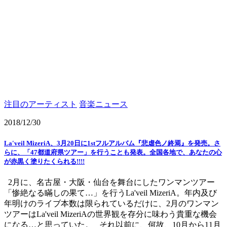
注目のアーティスト
音楽ニュース
2018/12/30
La'veil MizeriA、3月20日に1stフルアルバム『悲虐色ノ終焉』を発売。さ
らに、「47都道府県ツアー」を行うことも発表。全国各地で、あなたの心
が赤黒く塗りたくられる!!!!
2月に、名古屋・大阪・仙台を舞台にしたワンマンツアー
「惨絶なる瞞しの果て…」を行うLa'veil MizeriA。年内及び
年明けのライブ本数は限られているだけに、2月のワンマン
ツアーはLa'veil MizeriAの世界観を存分に味わう貴重な機会
になる…と思っていた。 それ以前に、何故、10月から11月