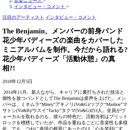
音楽ニュース
>
インタビュー・コメント
>
注目のアーティスト
インタビュー・コメント
The Benjamin、メンバーの前身バンド
花少年バディーズの楽曲をカバーした
ミニアルバムを制作。今だから語れる?
花少年バディーズ「活動休憩」の真
相?!
2018年12月5日
2014
年
11
月、新人ながら、キャリアに裏打ちされた技法と
個性を放つバンドとして
The Benjamin
は産声を上げた。メン
バーは、ミネムラ
“Miney”
アキノリ
(Vo&G)/
ツブク
“Mashoe”
マ
サトシ
(Vo&B)/
ウスイ
“Tacky”
タクマ
(Vo&G)
の
3
人。全員がヴ
ォーカルを取れるのも、彼らの特色だ。活動当初はブリット
ロックを標榜していたが、作品を重ねるごとに音楽性も多様
化。でも、つねに表現の根底にあったのは「心を笑顔にす