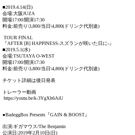
■
2019.4.14(
日
)
会場
:
大阪
JUZA
開場
17:00/
開演
17:30
料金
:
前売り
\3,800/
当日
\4,800(
ドリンク代別途
)
TOUR FINAL
『
AFTER [B] HAPPINESS-
スズランが咲いた日に
-
』
■
2019.5.1(
水
)
会場
:TSUTAYA O-WEST
開場
17:00/
開演
17:30
料金
:
前売り
\3,800/
当日
\4,800(
ドリンク代別途
)
チケット詳細は後日発表
トレーラー動画
https://youtu.be/k-3YgXh6AiU
●
BadeggBox Presents
『
GAIN & BOOST
』
出演
:
ギガマウス
/The Benjamin
公演日
:2019
年
2
月
10
日
(
日
)