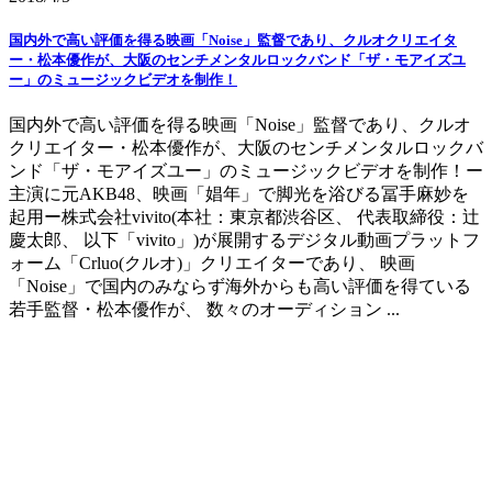
国内外で高い評価を得る映画「Noise」監督であり、クルオクリエイタ
ー・松本優作が、大阪のセンチメンタルロックバンド「ザ・モアイズユ
ー」のミュージックビデオを制作！
国内外で高い評価を得る映画「Noise」監督であり、クルオ
クリエイター・松本優作が、大阪のセンチメンタルロックバ
ンド「ザ・モアイズユー」のミュージックビデオを制作！ー
主演に元AKB48、映画「娼年」で脚光を浴びる冨手麻妙を
起用ー株式会社vivito(本社：東京都渋谷区、 代表取締役：辻
慶太郎、 以下「vivito」)が展開するデジタル動画プラットフ
ォーム「Crluo(クルオ)」クリエイターであり、 映画
「Noise」で国内のみならず海外からも高い評価を得ている
若手監督・松本優作が、 数々のオーディション ...