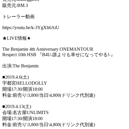
販売元
:BM.3
トレーラー動画
https://youtu.be/k-3YgXh6AiU
★
LIVE
情報
★
The Benjamin 4th Anniversary ONEMANTOUR
Respect 10th HSB
『
B4U-
誰よりも幸せになってやる
!-
』
出演
:The Benjamin
■
2019.4.6(
土
)
宇都宮
HELLODOLLY
開場
17:30/
開演
18:00
料金
:
前売り
\3,800/
当日
\4,800(
ドリンク代別途
)
■
2019.4.13(
土
)
会場
:
名古屋
UNLIMITS
開場
17:30/
開演
18:00
料金
:
前売り
\3,800/
当日
\4,800(
ドリンク代別途
)