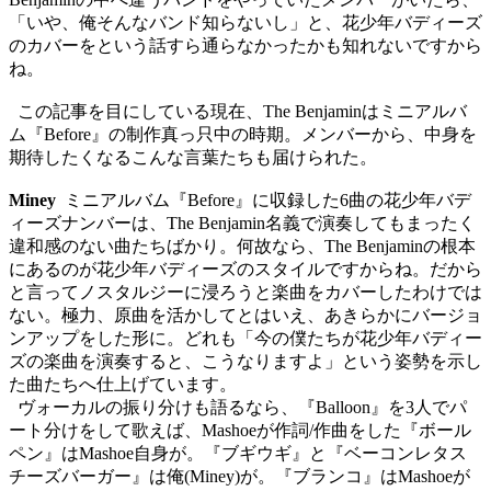
「いや、俺そんなバンド知らないし」と、花少年バディーズ
のカバーをという話すら通らなかったかも知れないですから
ね。
この記事を目にしている現在、
The Benjamin
はミニアルバ
ム『
Before
』の制作真っ只中の時期。メンバーから、中身を
期待したくなるこんな言葉たちも届けられた。
Miney
ミニアルバム『
Before
』に収録した
6
曲の花少年バデ
ィーズナンバーは、
The Benjamin
名義で演奏してもまったく
違和感のない曲たちばかり。何故なら、
The Benjamin
の根本
にあるのが花少年バディーズのスタイルですからね。だから
と言ってノスタルジーに浸ろうと楽曲をカバーしたわけでは
ない。極力、原曲を活かしてとはいえ、あきらかにバージョ
ンアップをした形に。どれも「今の僕たちが花少年バディー
ズの楽曲を演奏すると、こうなりますよ」という姿勢を示し
た曲たちへ仕上げています。
ヴォーカルの振り分けも語るなら、『
Balloon
』を
3
人でパ
ート分けをして歌えば、
Mashoe
が作詞
/
作曲をした『ボール
ペン』は
Mashoe
自身が。『ブギウギ』と『ベーコンレタス
チーズバーガー』は俺
(Miney)
が。『ブランコ』は
Mashoe
が