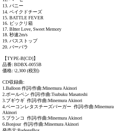
13.
バニー
14.
ベイクドチーズ
15. BATTLE FEVER
16.
ビックリ箱
17. BItter Love, Sweet Memory
18.
秒速
2m/s
19.
バスストップ
20.
バーバラ
【
TYPE-B[CD]
】
品番
: BDBX-0055B
価格
: \2,300 (
税別
)
CD
収録曲
:
1.Balloon
作詞
/
作曲
:Minemura Akinori
2.
ボールペン 作詞
/
作曲
:Tsubuku Masatoshi
3.
ブギウギ
作詞
/
作曲
:Minemura Akinori
4.
ベーコンレタスチーズバーガー
作詞
/
作曲
:Minemura
Akinori
5.
ブランコ
作詞
/
作曲
:Minemura Akinori
6.Bonjour
作詞
/
作曲
:Minemura Akinori
発売元
:BadeggBox