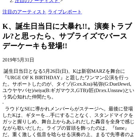
注目のアーティスト
>
注目のアーティスト
ライブレポート
K、誕生日当日に大暴れ!!。演奏トラブ
ル?と思ったら、サプライズでバース
デーケーキも登場!!
2019年5月31日
誕生日当日となる
5
月
26
日
(
日
)
、
K
は新宿
MARZ
を舞台に
『
URGE OF K BIRTHDAY
』と題したワンマン公演を行っ
た。サポートしたのが、タイゾ
(G:ex.Kra)/
祐弥
(G:DuelJewel,
ユウヤヤバセ
)/seiya(B:
ギガマウス
,GTB)/
匠
(Dr:ex.Unsraw)
とい
う気心知れた仲間たち。
ラウドな
SE
に導かれメンバーらがステージへ。最後に登場
した
K
は、ギターを
…
手にすることなく、スタンドマイクを
ガッと握りしめ、舞台上からあふれだした轟音を全身で感じ
ながら歌いだした。ライブの冒頭を飾ったのは、『
fame
』
だ。重く激しく低音を唸らせる演奏の上、まるで先導者のよ