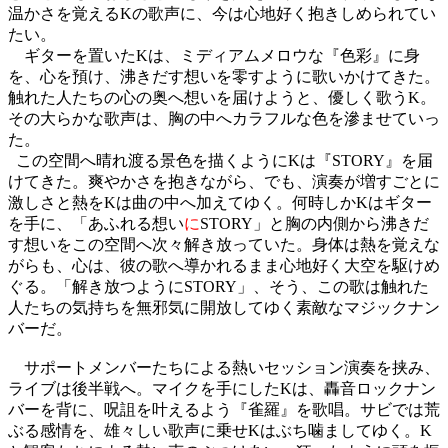
温かさを覚える
K
の歌声に、今は心地好く抱きしめられてい
たい。
ギターを置いた
K
は、ミディアムメロウな『色彩』に身
を、心を預け、沸きだす想いを零すように歌いかけてきた。
触れた人たちの心の奥へ想いを届けようと、優しく歌う
K
。
その大らかな歌声は、胸の中へカラフルな色を滲ませていっ
た。
この空間へ晴れ渡る景色を描くように
K
は『
STORY
』を届
けてきた。爽やかさを抱きながら、でも、演奏が増すごとに
激しさと熱を
K
は曲の中へ加えてゆく。何時しか
K
はギター
を手に、「あふれる想い
に
STORY
」と胸の内側から沸きだ
す想いをこの空間へ次々解き放っていた。身体は熱を覚えな
がらも、心は、彼の歌へ導かれるまま心地好く大空を駆けめ
ぐる。「解き放つように
STORY
」、そう、この歌は触れた
人たちの気持ちを無邪気に開放してゆく素敵なマジックナン
バーだ。
サポートメンバーたちによる熱いセッション演奏を挟み、
ライブは後半戦へ。マイクを手にした
K
は、轟音ロックナン
バーを背に、呪詛を叶えるよう『雀羅』を歌唱。サビでは荒
ぶる感情を、雄々しい歌声に乗せ
K
はぶち噛ましてゆく。
K