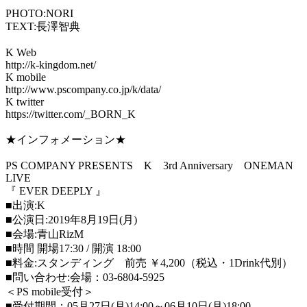
PHOTO:NORI
TEXT:
長澤智典
K Web
http://k-kingdom.net/
K mobile
http://www.pscompany.co.jp/k/data/
K twitter
https://twitter.com/_BORN_K
★インフォメーション★
PS COMPANY PRESENTS
K
3rd Anniversary
ONEMAN
LIVE
『
EVER DEEPLY
』
■出演
:K
■公演日
:2019
年
8
月
19
日
(
月
)
■会場
:
青山
RizM
■時間 開場
17:30 /
開演
18:00
■料金
:
スタンディング 前売 ￥
4,200
（税込・
1Drink
代別）
■問い合わせ
:
会場：
03-6804-5925
＜
PS mobile
受付＞
■受付期間：
05
月
27
日
(
月
)14:00
～
06
月
10
日
(
月
)18:00