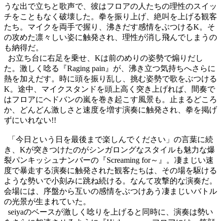
うな出で立ちと歌声で、彼はフロアの人たちの理性のスイッ
チをこともなく破壊した。拳を振り上げ、絶叫を上げる観客
たち。マイクを両手で握り、沸きだす感情をぶつける
K
。そ
の攻めた凛々しい姿に触発され、理性が消し飛んでしまうの
も納得だ。
お立ち台に右足を乗せ、
K
は前のめりの姿勢で煽りだし
た。激しく唸る『
Raging pain
』が、沸き立つ気持ちへさらに
熱を加えだす。時に頭を振り乱し、挑む姿勢で歌をぶつける
K
。途中、マイクスタンドを頭上高く突き上げれば、間奏で
はフロアにヘドバンの嵐を巻き起こす風景も。止まるどころ
か、どんどん激しさと速度を増す演奏に触発され、拳を掲げ
ずにいれない
!!
「今日という日を最後まで楽しんでください」の言葉に続
き、
K
が突きつけたのがシンガロングなスタイルも魅力な爆
裂パンキッシュナンバーの『
Screaming for
～』。凄まじい速
度で暴走する演奏に触発された観客たちは、その場を駆ける
ような勢いで小刻みに跳ね続ける。なんて攻撃的な演奏だ。
会場には、序盤から互いの感情をぶつけあう凄まじいバトル
の光景が生まれていた。
seiya
のベースが激しく唸りを上げると同時に、演奏は勢い