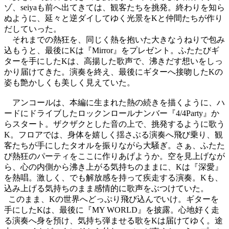
ゾ、
seiya
も前へ出てきては、観客たちを挑発。終わりを知ら
ぬように、延々と逆ダイしてゆく光景を
K
と仲間たちが作り
だしていった。
それまでの熱狂を、同じく熱を抱いた大きなうねりで包み
込もうと、最後に
K
は『
Mirror
』をプレゼント。ふたたびギ
ターを手にした
K
は、高揚した歌声で、沸きだす想いをしっ
かり届けてきた。演奏を終え、最後にギターへ接吻した
K
の
姿も艶かしくも美しく見えていた。
アンコールは、本編に生まれた熱の続きを描くように、ハ
ードにドライブしたロックンロールナンバー『
4/4Party
』か
らスタート。ザクザクとした音の上で、挑発するように歌う
K
。フロアでは、身体を嬉しく揺さぶる演奏へ飛び乗り、観
客たちが手にしたタオルを振りながら大騒ぎ。さぁ、ふたた
び熱狂のパーティをここに作りあげようか。空を見上げなが
ら、心の内側から沸き上がる気持ちのままに、
K
は『深愛』
を熱唱。激しく、でも解放感を持って疾走する演奏。
K
も、
込み上げる気持ちのまま感情的に歌声をぶつけていた。
このまま、
K
の世界へどっぷり飛び込んでいけ。ギターを
手にした
K
は、最後に『
MY WORLD
』を披露。心地好く走
る演奏へ身を預け、気持ち弾ませる歌を
K
は届けてゆく。途