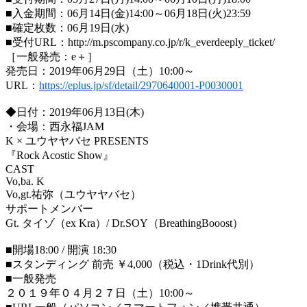
■入金期間：
06
月
14
日
(
金
)14:00
～
06
月
18
日
(
火
)23:59
■確定枚数：
06
月
19
日
(
水
)
■受付
URL
：
http://m.pscompany.co.jp/r/k_everdeeply_ticket/
［一般発売：
e
＋］
発売日：
2019
年
06
月
29
日（土）
10:00
～
URL
：
https://eplus.jp/sf/detail/2970640001-P0030001
◆日付：
2019
年
06
月
13
日
(
木
)
・会場：西永福
JAM
K
× ユウヤヤバセ
PRESENTS
『
Rock Acostic Show
』
CAST
Vo,ba. K
Vo,gt.
祐弥（ユウヤヤバセ）
サポートメンバー
Gt.
タイゾ（
ex Kra
）
/ Dr.SOY
（
BreathingBooost
）
■開場
18:00 /
開演
18:30
■スタンディング 前売 ￥
4,000
（税込・
1Drink
代別）
■一般発売
２０１９年０４月２７日（土）
10:00
～