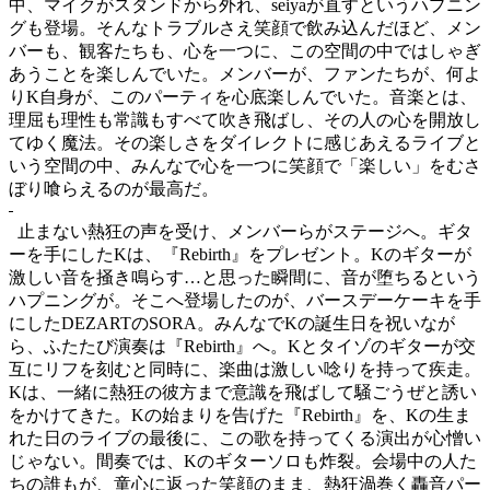
中、マイクがスタンドから外れ、
seiya
が直すというハプニン
グも登場。そんなトラブルさえ笑顔で飲み込んだほど、メン
バーも、観客たちも、心を一つに、この空間の中ではしゃぎ
あうことを楽しんでいた。メンバーが、ファンたちが、何よ
り
K
自身が、このパーティを心底楽しんでいた。音楽とは、
理屈も理性も常識もすべて吹き飛ばし、その人の心を開放し
てゆく魔法。その楽しさをダイレクトに感じあえるライブと
いう空間の中、みんなで心を一つに笑顔で「楽しい」をむさ
ぼり喰らえるのが最高だ。
止まない熱狂の声を受け、メンバーらがステージへ。ギタ
ーを手にした
K
は、『
Rebirth
』をプレゼント。
K
のギターが
激しい音を掻き鳴らす
…
と思った瞬間に、音が堕ちるという
ハプニングが。そこへ登場したのが、バースデーケーキを手
にした
DEZART
の
SORA
。みんなで
K
の誕生日を祝いなが
ら、ふたたび演奏は『
Rebirth
』へ。
K
とタイゾのギターが交
互にリフを刻むと同時に、楽曲は激しい唸りを持って疾走。
K
は、一緒に熱狂の彼方まで意識を飛ばして騒ごうぜと誘い
をかけてきた。
K
の始まりを告げた『
Rebirth
』を、
K
の生ま
れた日のライブの最後に
、この歌を持ってくる演出が
心憎い
じゃない。間奏では、
K
のギターソロも炸裂。会場中の人た
ちの誰もが、童心に返った笑顔のまま、熱狂渦巻く轟音パー