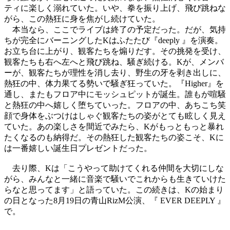
ティに楽しく溺れていた。いや、拳を振り上げ、飛び跳ねな
がら、この熱狂に身を焦がし続けていた。
本当なら、ここでライブは終了の予定だった。だが、気持
ちが完全にバーニングした
K
はふたたび
『
deeply
』を演奏。
お立ち台に上がり、観客たちを煽りだす。その挑発を受け、
観客たちも右へ左へと飛び跳ね、騒ぎ続ける。
K
が、メンバ
ーが、観客たちが理性を消し去り、野生の牙を剥き出しに、
熱狂の中、体力果てる勢いで騒ぎ狂っていた。『
Higher
』を
通し、またもフロア中にモッシュピットが誕生。誰もが喧騒
と熱狂の中へ嬉しく堕ちていった。フロアの中、あちこち笑
顔で身体をぶつけはしゃぐ観客たちの姿がとても眩しく見え
ていた。あの楽しさを間近でみたら、
K
がもっともっと暴れ
たくなるのも納得だ。その熱狂した観客たちの姿こそ、
K
に
は一番嬉しい誕生日プレゼントだった。
去り際、
K
は「こうやって助けてくれる仲間を大切にしな
がら、みんなと一緒に音楽で騒いでこれからも生きていけた
らなと思ってます」と語っていた。この続きは、
K
の始まり
の日となった
8
月
19
日の青山
RizM
公演、『
EVER DEEPLY
』
で。