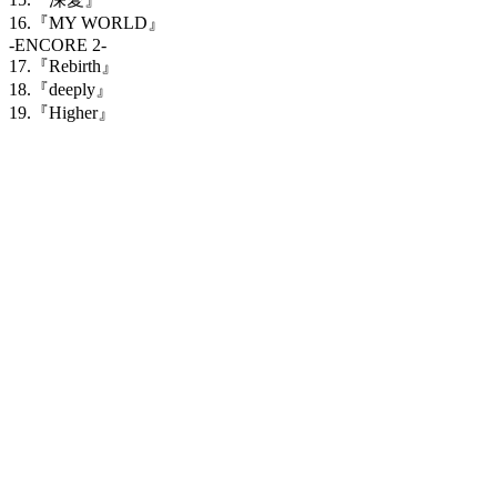
16.
『
MY WORLD
』
-ENCORE 2-
17.
『
Rebirth
』
18.
『
deeply
』
19.
『
Higher
』