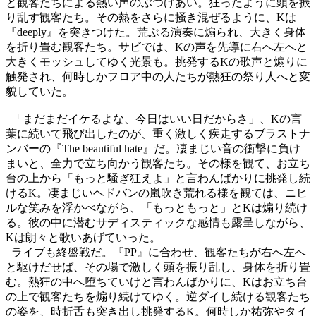
と観客たちによる熱い声のぶつけあい。狂ったように頭を振
り乱す観客たち。その熱をさらに掻き混ぜるように、
K
は
『
deeply
』を突きつけた。荒ぶる演奏に煽られ、大きく身体
を折り畳む観客たち。サビでは、
K
の声を先導に右へ左へと
大きくモッシュしてゆく光景も。挑発する
K
の歌声と煽りに
触発され、何時しかフロア中の人たちが熱狂の祭り人へと変
貌していた。
「まだまだイケるよな、今日はいい日だからさ」、
K
の言
葉に続いて飛び出したのが、重く激しく疾走するブラストナ
ンバーの『
The beautiful hate
』だ。凄まじい音の衝撃に負け
まいと、全力で立ち向かう観客たち。その様を観て、お立ち
台の上から「もっと騒ぎ狂えよ」と言わんばかりに挑発し続
ける
K
。凄まじいヘドバンの嵐吹き荒れる様を観ては、ニヒ
ルな笑みを浮かべながら、「もっともっと」と
K
は煽り続け
る。彼の中に潜むサディスティックな感情も露呈しながら、
K
は朗々と歌いあげていった。
ライブも終盤戦だ。『
PP
』に合わせ、観客たちが右へ左へ
と駆けだせば、その場で激しく頭を振り乱し、身体を折り畳
む。熱狂の中へ堕ちていけと言わんばかりに、
K
はお立ち台
の上で観客たちを煽り続けてゆく。逆ダイし続ける観客たち
の姿を、時折舌も突き出し挑発する
K
。何時しか祐弥やタイ