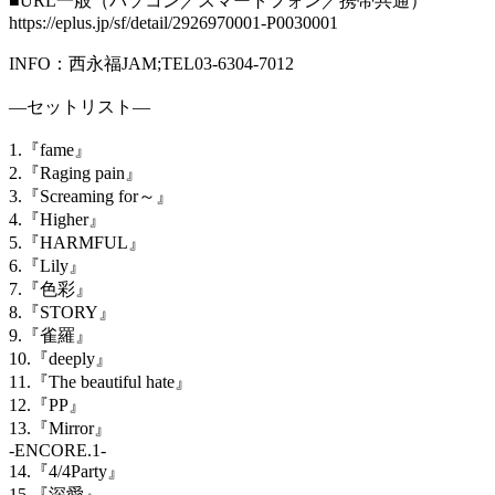
■
URL
一般（パソコン／スマートフォン／携帯共通）
https://eplus.jp/sf/detail/2926970001-P0030001
INFO
：西永福
JAM;TEL03-6304-7012
―セットリスト―
1.
『
fame
』
2.
『
Raging pain
』
3.
『
Screaming for
～』
4.
『
Higher
』
5.
『
HARMFUL
』
6.
『
Lily
』
7.
『色彩』
8.
『
STORY
』
9.
『雀羅』
10.
『
deeply
』
11.
『
The beautiful hate
』
12.
『
PP
』
13.
『
Mirror
』
-ENCORE.1-
14.
『
4/4Party
』
15.
『深愛』