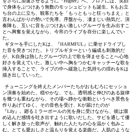
をさらに加速させるように『
Higher
』へ。フロアには、笑顔
で身体をぶつけあう無数のモッシュピットも誕生。
K
もお立
ち台の上に立ち、観客たちを「もっともっと狂っちまえ」と
言わんばかりの勢いで先導。序盤から、凄まじい熱気だ。演
奏陣も、互いに音をぶつけあい激しいグルーヴを生み出すこ
とへ興奮を覚えながら、今宵のライブを存分に楽しんでい
た。
ギターを手にした
K
は、『
HARMFUL
』に乗せドライブし
た音を突きつけた。トリプルギターという編成も刺激的だ
が、
K
自身は熱したグルーヴの上で歌を弾ませることへ心地
好さを覚えていた。激しい中へ胸をつかむキャッチーな歌を
挿入することで、ライブの中へ緩急した気持ちの揺れを
K
は
描き出していった。
チューニングを終えたメンバーたちがおもむろにセッショ
ン演奏を始めた。穏やかな、でも、透明感と伸びのある旋律
を幾つも重ねながら、その場へ静かな衝動というべき景色を
作りあげてゆく。その音色を受け、
K
が届けたのが
『
Lily
』。廻るミラーボールの光を身に受けながら、彼は溜
め込んだ感情を吐き出すように歌いだした。サビを通して優
しく解き放った歌声が、触れた人たちの心を温かく包みこ
む。とても愛おしさと温もりを覚える楽曲だ。人肌のような