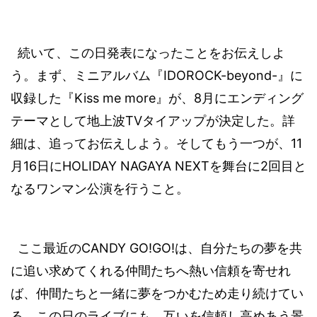
続いて、この日発表になったことをお伝えしよ
IDOROCK-beyond-
う。まず、ミニアルバム『
』に
Kiss me more
8
収録した『
』が、
月にエンディング
TV
テーマとして地上波
タイアップが決定した。詳
11
細は、追ってお伝えしよう。そしてもう一つが、
16
HOLIDAY NAGAYA NEXT
2
月
日に
を舞台に
回目と
なるワンマン公演を行うこと。
CANDY GO!GO!
ここ最近の
は、自分たちの夢を共
に追い求めてくれる仲間たちへ熱い信頼を寄せれ
ば、仲間たちと
一緒に夢をつかむため走り続けてい
る。この日のライブにも、互いを信頼し高めあう景