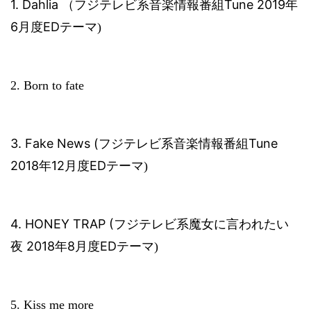
1. Dahlia
Tune 2019
（フジテレビ系音楽情報番組
年
6
ED
月度
テーマ
)
2. Born to fate
3. Fake News (
Tune
フジテレビ系音楽情報番組
2018
12
ED
年
月度
テーマ
)
4. HONEY TRAP (
フジテレビ系魔女に言われたい
2018
8
ED
夜
年
月度
テーマ
)
5. Kiss me more