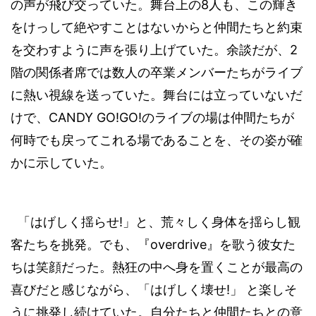
8
の声が飛び交っていた。舞台上の
人も、この輝き
をけっして絶やすことはないからと仲間たちと約束
2
を交わすように声を張り上げていた。余談だが、
階の関係者席では数人の卒業メンバーたちがライブ
に熱い視線を送っていた。舞台には立っていないだ
CANDY GO!GO!
けで、
のライブの場は仲間たちが
何時でも戻ってこれる場であることを、その姿が確
かに示していた。
!
「はげしく揺らせ
」と、荒々しく身体を揺らし観
overdrive
客たちを挑発。でも、『
』を歌う彼女た
ちは笑顔だった。熱狂の中へ身を置くことが最高の
!
喜びだと感じながら、「はげしく壊せ
」
と楽しそ
うに挑発し続けていた。自分たちと仲間たちとの意