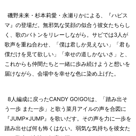
磯野未来・杉本莉愛・永瀬りかによる、『ハピス
マ』の登場だ。無邪気な笑顔の似合う彼女たちらし
3
く、歌のバトンをリレーしながら。サビでは
人が
歌声を重ね合わせ、「僕は君しか見えない」「君も
僕だけを見て欲しい」「幸せの道しかないさ」と、
これからも仲間たちと一緒に歩み続けようと想いを
届けながら、会場中を幸せな色に染め上げた。
8
CANDY GO!GO!
人編成に戻った
は、「踏み出そ
う一歩
また一歩」と歌う菜月アイルの声を合図に
JUMP×JUMP
『
』を歌いだす。その声を力に一歩を
踏み出せば何も怖くはない。弱気な気持ちを彼女た