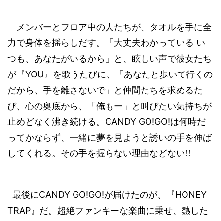
メンバーとフロア中の人たちが、タオルを手に全
力で身体を揺らしだす。「大丈夫わかっている
い
つも、あなたがいるから」と、眩しい声で彼女たち
YOU
が『
』を歌うたびに、「あなたと歩いて行くの
だから、手を離さないで」と仲間たちを求めるた
び、心の奥底から、「俺もー」と叫びたい気持ちが
CANDY GO!GO!
止めどなく沸き続ける。
は何時だ
ってかならず、一緒に夢を見ようと誘いの手を伸ば
してくれる。その手を握らない理由などない
!!
CANDY GO!GO!
HONEY
最後に
が届けたのが、『
TRAP
』だ。超絶ファンキーな楽曲に乗せ、熱した