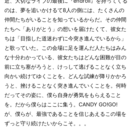
endroll
近、大切なライブの最後に『
』を持ってくる
8
のは、夢を追いかけるて
人の側には、たくさんの
仲間たちがいることを知っているからだ。その仲間
たちへ「ありがとう」の想いを届けたくて、彼女た
ちは「目指した道迷わずに今突き進んでいるから」
と歌っていた。この会場に足を運んだ人たちはみん
な十分わかっている、彼女たちはどんな困難が目の
前に立ち塞がろうと、けっして逃げることなく立ち
向かい続けてゆくことを。どんな試練が降りかかろ
うと、挫けることなく突き進んでいくことを。何時
だってその姿に、僕ら自身が勇気をもらえること
CANDY GO!GO!
を。だから僕らはここに集う。
が、僕らが、最強であることを信じあえるこの場を
ずっと守り続けたいからこそ。。。