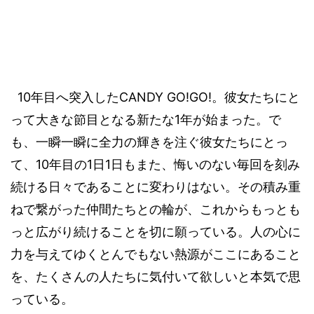
10
CANDY GO!GO!
年目へ突入した
。彼女たちにと
1
って大きな節目となる新たな
年が始まった。で
も、一瞬一瞬に全力の輝きを注ぐ彼女たちにとっ
10
1
1
て、
年目の
日
日もまた、悔いのない毎回を刻み
続ける日々であることに変わりはない。その積み重
ねで繋がった仲間たちとの輪が、これからもっとも
っと広がり続けることを切に願っている。人の心に
力を与えてゆくとんでもない熱源がここにあること
を、たくさんの人たちに気付いて欲しいと本気で思
っている。