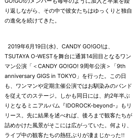
GO!GO!
のメンバーも毎年のように加入と卒業を繰
り返しながら、その中で彼女たちはゆっくりと独自
の進化を続けてきた。
2019
6
19
(
)
CANDY GO!GO!
年
月
日
水
、
は、
TSUTAYA O-WEST
14
を舞台に通算
回目となるワン
CANDY GO!GO! 9
9th
マン公演「＜
周年公演＞「
anniversary GIGS in TOKYO
」を行った。この日
も、ワンマンや定期主催公演ではお馴染みのバンド
2
を従えてのステージ。しかも同日には、約
年半ぶ
IDOROCK-beyond-
りとなるミニアルバム『
』もリ
リース。先に結果を述べれば、後ろまで観客たちが
詰めかけた風景がそこには広がっていた。何より、
ライブ中の
観客たちの熱狂ぶりが凄まじかった
!!