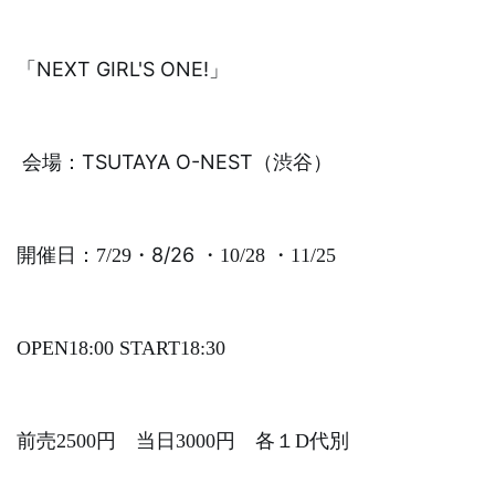
「
NEXT GIRL'S ONE!
」
TSUTAYA O-NEST
（渋谷）
会場：
8/26
開催日：
7/29
・
・
10/28
・
11/25
OPEN18:00 START18:30
前売
2500
円 当日
3000
円 各１
D
代別