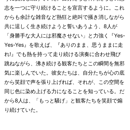
志を一つに守り続けることを宣言するように。これ
からも余計な雑音など熱狂と絶叫で掻き消しながら
8
共に逞しく生き続けようと誓いあうよう、
人が
Yes-
「身勝手な大人には邪魔させない」と力強く『
Yes-Yes
』を歌えば、『ありのまま、思うままに走
!
れ
』でも熱を持って走り続ける演奏に合わせ飛び
跳ねながら、沸き続ける観客たちとこの瞬間を無邪
気に楽しんでいた。彼女たちは、自分たちが心の底
から笑顔で声を張り上げれば、それが、この空間を
同じ色に染め上げる力になることを知っている。だ
8
から
人は、「もっと騒げ」と観客たちを笑顔で煽
り続けていた。