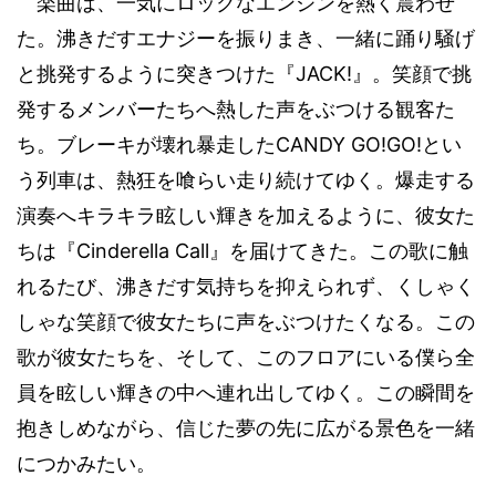
楽曲は、一気にロックなエンジンを熱く震わせ
た。沸きだすエナジーを振りまき、一緒に踊り騒げ
JACK!
と挑発するように突きつけた『
』。笑顔で挑
発するメンバーたちへ熱した声をぶつける観客た
CANDY GO!GO!
ち。ブレーキが壊れ暴走した
とい
う列車は、熱狂を喰らい走り続けてゆく。爆走する
演奏へキラキラ眩しい輝きを加えるように、彼女た
Cinderella Call
ちは『
』を届けてきた。この歌に触
れるたび、沸きだす気持ちを抑えられず、くしゃく
しゃな笑顔で彼女たちに声をぶつけたくなる。この
歌が彼女たちを、そして、このフロアにいる僕ら全
員を眩しい輝きの中へ連れ出してゆく。この瞬間を
抱きしめながら、信じた夢の先に広がる景色を一緒
につかみたい。