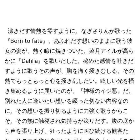
沸きだす情熱を零すように、なぎさりんが歌った
Born to fate
『
』。あふれだす想いのままに歌う彼
女の姿が、熱く瞼に焼きついた。菜月アイルが高ら
Dahlia
かに『
』を歌いだした。秘めた感情を吐きだ
すように歌うその声が、胸を痛く掻きむしる。その
熱でもっともっと心を掻き乱したい。眩しい光を掻
き集めるように届いたのが、『神様のイジ悪』だ。
別れた人に逢いたい想いを綴った切ない内容なの
に、その想いを振り切るように力強く歌うからこ
そ、その熱に触発され気持ちが滾りだす。腹の底か
ら声を張り上げ、狂ったように叫び続ける観客た