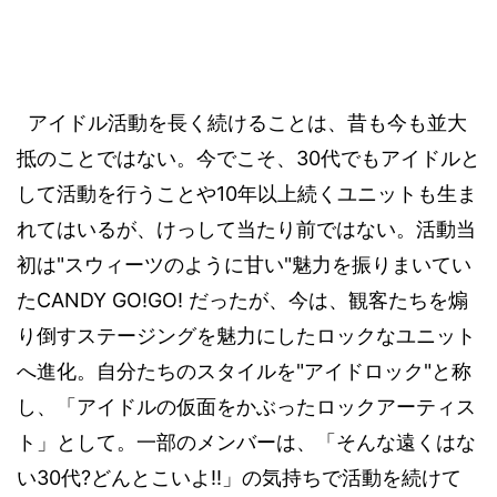
アイドル活動を長く続けることは、昔も今も並大
30
抵のことではない。今でこそ、
代でもアイドルと
10
して活動を行うことや
年以上続くユニットも生ま
れてはいるが、けっして当たり前ではない。活動当
"
"
初は
スウィーツのように甘い
魅力を振りまいてい
CANDY GO!GO!
た
だったが、
今は、観客たちを煽
り倒すステージングを魅力にしたロックなユニット
"
"
へ進化。自分たちのスタイルを
アイドロック
と称
し、「アイドルの仮面をかぶったロックアーティス
ト」として。一部のメンバーは、「そんな遠くはな
30
?
!!
い
代
どんとこいよ
」の気持ちで活動を続けて