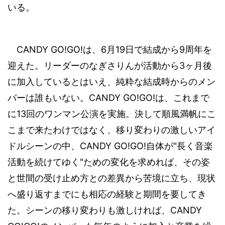
いる。
CANDY GO!GO!
6
19
9
は、
月
日で結成から
周年を
3
迎えた。リーダーのなぎさりんが活動から
ヶ月後
に加入しているとはいえ、純粋な結成時からのメン
CANDY GO!GO!
バーは誰もいない。
は、これまで
13
に
回のワンマン公演を実施。決して順風満帆にこ
こまで来たわけではなく、移り変わりの激しいアイ
CANDY GO!GO!
"
ドルシーンの中、
自体が
長く音楽
"
活動を続けてゆく
ための変化を求めれば、その姿
と世間の受け止め方との差異から
苦境に立ち、現状
へ盛り返すまでにも相応の経験と期間を要してき
CANDY
た。シーンの移り変わりも激しければ、