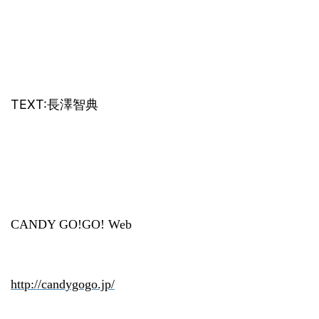
TEXT:
長澤智典
CANDY GO!GO! Web
http://candygogo.jp/