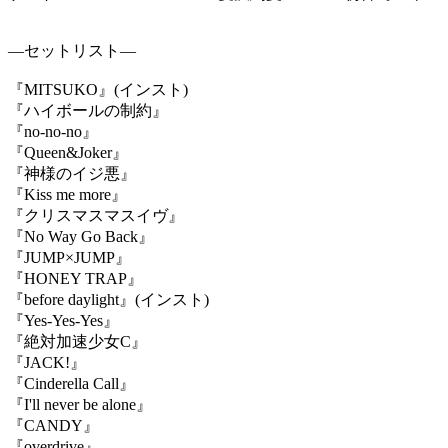
―セットリスト―
『
MITSUKO
』
(
インスト
)
『ハイボールの制約』
『
no-no-no
』
『
Queen&Joker
』
『神様のイジ悪』
『
Kiss me more
』
『クリスマスマスイヴ』
『
No Way Go Back
』
『
JUMP×JUMP
』
『
HONEY TRAP
』
『
before daylight
』
(
インスト
)
『
Yes-Yes-Yes
』
『絶対加速少女
C
』
『
JACK!
』
『
Cinderella Call
』
『
I'll never be alone
』
『
CANDY
』
『
overdrive
』