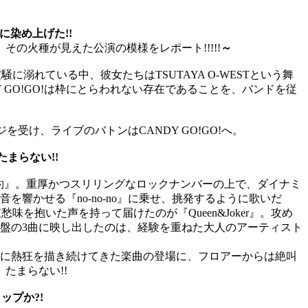
に染め上げた
!!
。その火種が見えた公演の模様をレポート
!!!!!
～
喧騒に溺れている中、彼女たちは
TSUTAYA O-WEST
という舞
 GO!GO!
は枠にとらわれない存在であることを、バンドを従
ジを受け、ライブのバトンは
CANDY GO!GO!
へ。
たまらない
!!
約』。重厚かつスリリングなロックナンバーの上で、ダイナミ
音を響かせる『
no-no-no
』に乗せ、挑発するように歌いだ
哀愁味を抱いた声を持って届けたのが『
Queen&Joker
』。攻め
盤の
3
曲に映し出したのは、経験を重ねた大人のアーティスト
に熱狂を描き続けてきた楽曲の登場に、フロアーからは絶叫
、たまらない
!!
ラップか
?!