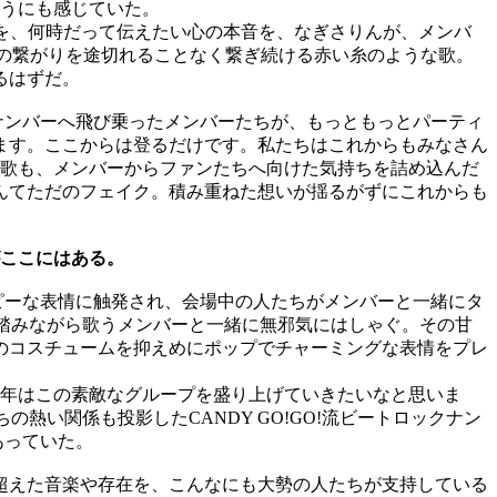
うにも感じていた。
を、何時だって伝えたい心の本音を、なぎさりんが、メンバ
の繋がりを途切れることなく繋ぎ続ける赤い糸のような歌。
る
はずだ。
ナンバーへ飛び乗ったメンバーたちが、もっともっとパーティ
ます。ここからは登るだけです。私たちはこれからもみなさん
歌も、メンバーからファンたちへ向けた気持ちを詰め込んだ
んてただのフェイク。積み重ねた想いが揺るがずにこれからも
ここにはある。
ピーな表情に触発され、会場中の人たちがメンバーと一緒にタ
踏みながら歌うメンバーと一緒に無邪気にはしゃぐ。その甘
のコスチュームを抑えめにポップでチャーミングな表情をプレ
年はこの素敵なグループを盛り上げていきたいなと思いま
ちの熱い関係も投影した
CANDY GO!GO!
流ビートロックナン
あっていた。
超えた音楽や存在を、こんなにも大勢の人たちが支持している