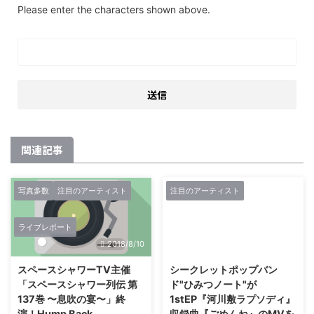
Please enter the characters shown above.
関連記事
写真多数
注目のアーティスト
注目のアーティスト
ライブレポート
2018/8/10
2018/6/14
スペースシャワーTV主催
シークレットポップバン
「スペースシャワー列伝 第
ド"ひみつノート"が
137巻 〜息吹の宴〜」終
1stEP『河川敷ラプソディ』
演！Hump Back、
収録曲『ごめんね』のMVを