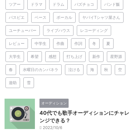
ツアー
ドラマ
ドラム
バズチョコ
バンド飯
パスピエ
ベース
ボーカル
ヤバイTシャツ屋さん
ユーチューバー
ライブハウス
レコーディング
レビュー
中学生
作曲
作詞
冬
夏
大学生
希望
感想
打ち上げ
新作
星野源
春
水曜日のカンパネラ
泣ける
海
秋
空
遊助
雪
オーディション
40代でも歌手オーディションにチャレ
ンジできる？
2022/10/6