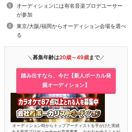
オーディションには有名音楽プロデユーサー
が参加
東京/大阪/福岡からオーディション会場を選べ
る
＼
募集年齢は
20歳～49歳
まで
／
踏み出すなら、今だ【新人ボーカル発
掘オーディション】
オーディション時からトップアーティストを手がけた実績
ある音楽プロデューサーが直接審査。 なかなか会うことが