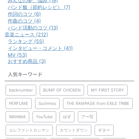
みんなの夢、悩み (19)
バンド飯（節約レシピ） (7)
作詞のコツ (6)
作曲のコツ (4)
バンド活動のコツ (13)
音楽ニュース (212)
ランキング (55)
インタビュー・コメント (41)
MV (53)
おすすめ商品 (3)
人気キーワード
backnumber
BUMP OF CHICKEN
MY FIRST STORY
PERFUME
Suchmos
THE RAMPAGE from EXILE TRIBE
WANIMA
YouTube
ゆず
アー写
エレファントカシマシ
カウントダウン
ギター