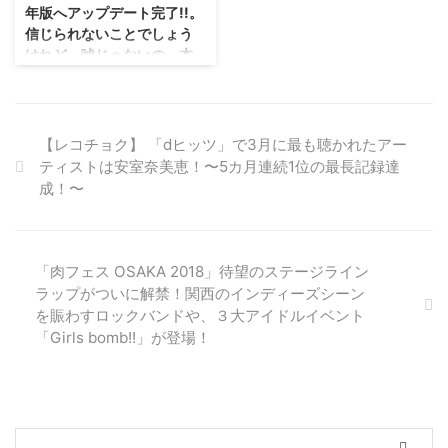
年版へアップデート完了!!。
れない可能性を秘めているから
(+1drink) 渋谷guest（ゲスト）
信じられないことでしょう
だ。メンバーは、
150-0043 渋谷区 ...
けれど、嘘じゃないの、本
KEKE(Vo:NOW)/takuma.(G:N ...
当のこと…ですから。
2018年は、アルバム『銀河ドロ
ップ』とピンクレディーの公式カ
バー曲『UFO』をシングル発売。
【レコチョク】 「dヒッツ」で3月に最も聴かれたアー
他にも、「勇者ああああ～ゲーム
ティストは安室奈美恵！〜5カ月連続1位の最長記録達
知識ゼロでもなんとなく見られる
成！〜
ゲーム番組～」9月度エンディン
グテーマへ『宇宙人だ』が起用に
なれば、9月にはホームグラウン
ドである渋谷DESEOでワンマン
「肉フェス OSAKA 2018」待望のステージライン
公演も実施。とても"みのり有
ラップがついに解禁！関西のインディーズシーン
る"一年間を過ごしてきたみのり
を賑わすロックバンドや、３大アイドルイベント
ほのか。 2019年をより精力的に
「Girls bomb!!」が登場！
活動していくため、彼女が行った
のが自身をアップデートしてゆく
ための作業。必要なのは応援して
くれるファンたちが与える熱狂の
エナジーという ...