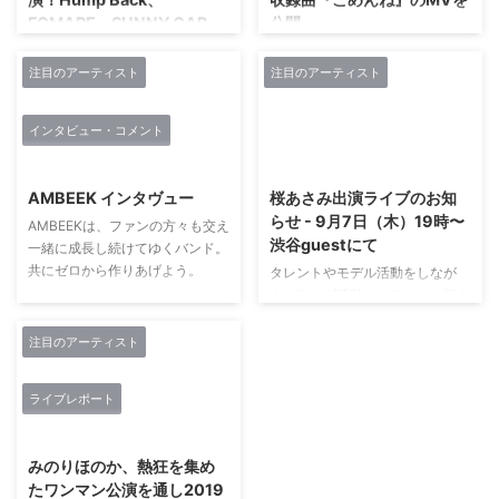
FOMARE、SUNNY CAR
公開。
WASH、マイアミパーティ
あなたの日常に非日常をお届けす
フレッシュなロックバンド4
る謎に包まれたシークレットポッ
注目のアーティスト
注目のアーティスト
組が競演！
プバンド、ひみつノート。 日本
語のアクセントと独特の拍子感が
ライブの模様は9/7(金)24:00～放
インタビュー・コメント
作り出す"ひみつのおと"を是非聴
送！ 日本最大の音楽専門チャン
2018/12/28
2017/8/15
いてみて下さい。 ひみつノート -
ネル「スペースシャワーTV」
ごめんね【MV】
は、 8/9(木)にライブイベント
AMBEEK インタヴュー
桜あさみ出演ライブのお知
https://youtu.be/rssXG8xeOi8 公
「スペースシャワー列伝 第137巻
らせ - 9月7日（木）19時〜
AMBEEKは、ファンの方々も交え
式twitter
～息吹の宴～」を新宿LOFTで開
渋谷guest‬にて
一緒に成長し続けてゆくバンド。
https://twitter.com/himitsunote
催いたしました。 Hump Back
共にゼロから作りあげよう。
タレントやモデル活動をしなが
FOMARE SUNNY CAR WASH マ
ら、ライブ活動をしている、桜あ
イアミパーティ 「スペースシャ
さみのライブが決定しました。‬ ‪
ワー列伝」は「ライブハウスを中
AMBEEK(アン
マイカルとユニットで3曲歌いま
注目のアーティスト
心に活躍するインディーズアーテ
ビーク)=「ambience(音場感、臨
す。‬ ‪出演はトリなので、お仕事
ィストや、 ビデオクリップのな
場感/音を囲む)＋eek(キャーッ!、
帰りでも間に合いますよ。‬ ‪イベ
いアーティストを、 ライブを通
ライブレポート
ワーッ!などの叫び)=みんなと音
ント詳細‬ 2017.09.07 Thursday
してその魅力を全国の視聴者に伝
で囲った中で騒ぎたい」。先に断
2018/12/29
Sound Meet Up！ vol.11 [出演者]
える」というコンセプトの元、 2
っておくが、バンド名は造語だ。
佐藤万葉子 / Riona / マイカル
...
みのりほのか、熱狂を集め
なぜ言葉を作ったのか…。それ
open 18:30 / start 19:00
たワンマン公演を通し2019
は、彼らが既成の枠には収まり切
advance / door 2500yen