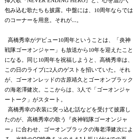
挿入歌『
NEVER ENDING HERO
』と、心を温かく
包み込む歌たちも披露。中盤には、
10
周年ならでは
…
のコーナーを用意。それが
。
高橋秀幸がデビュー
10
周年ということは、「炎神
戦隊ゴーオンジャー」も放送から
10
年を迎えたこと
になる。同じ
10
周年を祝福しようと、高橋秀幸は、
この日のライブに
2
人のゲストを招いていた。それ
が、ゴーオンレッドの古原靖久とゴーオンブラック
の海老澤健次。ここからは、
3
人で「ゴーオンジャ
ートーク」がスタート。
高橋秀幸の衣装に突っ込む話などを受けて披露し
たのが、高橋秀幸の歌う『炎神戦隊ゴーオンジャ
ー』に合わせ、ゴーオンブラックの海老澤健次によ