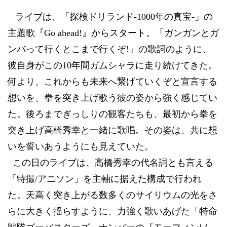
ライブは、「探検ドリランド
-1000
年の真宝
-
」の
』からスタート。「
ガンガンとガ
主題歌『
Go ahead!
ンバって行くとこまで行くぞ
!
」の歌詞のように、
走り続けてきた。
彼自身がこの
10
年間ガムシャラに
何より、これからも未来へ繋げていくぞと宣言する
想いを、拳を突き上げ歌う彼の姿から強く感じてい
た。後ろまでぎっしりの観客たちも、最初から拳を
突き上げ高橋秀幸と一緒に歌唱。その姿は、共に想
いを誓いあうようにも見えていた。
この日のライブは、高橋秀幸の代名詞とも言える
「特撮
/
アニソン」を主軸に据えた構成で行われ
た。天高く突き上がる数多くのサイリウムの光をさ
らに大きく揺らすように、力強く歌いあげた「特命