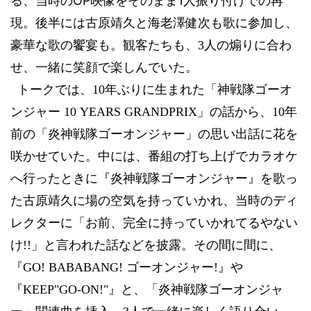
る、
当時の
OP
映像をそのまま
1
人振り付けでの再
現。
後半には古原靖久と海老澤健次も歌に参加し、
豪華な歌の饗宴も。観客たちも、
3
人の煽りに合わ
せ、一緒に笑顔で楽しんでいた。
トークでは、
10
年ぶりに生まれた「神戦隊ゴーオ
ンジャー
10 YEARS GRANDPRIX
」の話から、
10
年
前の「炎神戦隊ゴーオンジャー」の思い出話に花を
咲かせていた。中には、番組の打ち上げでカラオケ
へ行ったときに『炎神戦隊ゴーオンジャー』を歌っ
た古原靖久に場の空気を持っていかれ、当時のディ
レクターに「お前、完全に持っていかれてるやない
け
!!
」と言われた話などを披露。その間に間に、
『
GO! BABABANG!
ゴーオンジャー
!
』や
『
KEEP"GO-ON!"
』と、「炎神戦隊ゴーオンジャ