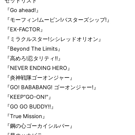
セットリスト
Go ahead!
『
』
!
!
!
『モーフィン
ムービン
バスターズシップ
』
EX-FACTOR
『
』
!
『ミラクルスター
シシレッドオリオン』
Beyond The Limits
『
』
!
!!
『高めろ
忍タリティ
』
NEVER ENDING HERO
『
』
『炎神戦隊ゴーオンジャー』
GO! BABABANG!
!
『
ゴーオンジャー
』
KEEP"GO-ON!"
『
』
GO GO BUDDY!!
『
』
True Mission
『
』
『鋼の心ゴーカイシルバー』