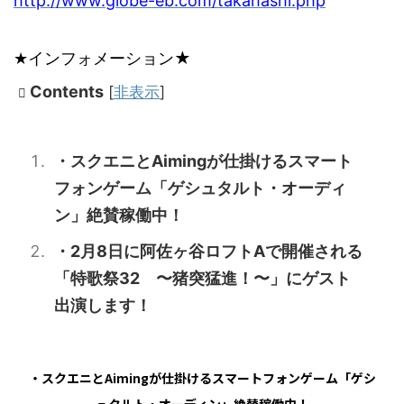
http://www.globe-eb.com/takahashi.php
★
★
インフォメーション
Contents
[
非表示
]
・スクエニとAimingが仕掛けるスマート
フォンゲーム「ゲシュタルト・オーディ
ン」絶賛稼働中！
・2月8日に阿佐ヶ谷ロフトAで開催される
「特歌祭32 〜猪突猛進！〜」にゲスト
出演します！
・スクエニと
Aiming
が仕掛けるスマートフォンゲーム「ゲシ