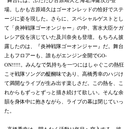
舞台には、ふたたび古原靖久と海老澤健次が登
場。しかも古原靖久はゴーオンレッドの恰好でステ
ージに姿を現した。さらに、スペシャルゲストとし
て「炎神戦隊ゴーオンジャー」の中、害水大臣ケガ
レシア役を演じていた及川奈央も登壇。もちろん披
露したのは、『炎神戦隊ゴーオンジャー』だ。舞台
上もフロアーも、誰もがエンジン全開で
GO-
ON!!!!!
。みんなで気持ちを一つにはしゃぐこの熱狂
こそ戦隊ソングの醍醐味であり、高橋秀幸のハジけ
て満開なライブが生み出す楽しさだ。この熱を、こ
れからもずっとずっと描き続けて欲しい。そんな余
韻を身体中に抱きながら、ライブの幕は閉じていっ
た。