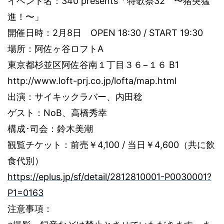
イベント名：
340 presents
「特歌祭
32
〜猪突猛
進！〜」
開催日時：
2
月
8
日
OPEN 18:30 / START 19:30
場所：阿佐ヶ谷ロフト
A
東京都杉並区阿佐谷南１丁目３６−１６
B1
http://www.loft-prj.co.jp/lofta/map.html
出演：サイキックラバー、内田稔
ゲスト：
NoB
、高橋秀幸
構成･司会：鈴木美潮
観覧チケット：前売￥
4,100 /
当日￥
4,600
（共に飲
食代別）
https://eplus.jp/sf/detail/2812810001-P0030001?
P1=0163
注意事項：