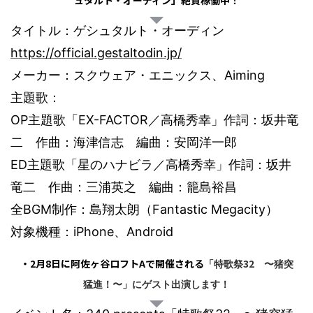
ュタルト・オーディン」絶賛稼働中！
タイトル：ゲシュタルト・オーディン
https://official.gestaltodin.jp/
Aiming
メーカー：スクウェア・エニックス、
主題歌：
OP
EX-FACTOR
主題歌「
／高橋秀幸」作詞：坂井竜
二 作曲：海津信志 編曲：安岡洋一郎
ED
主題歌「星のハナビラ／高橋秀幸」作詞：坂井
竜二 作曲：三浦英之 編曲：籠島裕昌
BGM
Fantastic Megacity
全
制作：島翔太朗（
）
iPhone
Android
対象機種：
、
・
2
月
8
日に阿佐ヶ谷ロフト
A
で開催される
32
「特歌祭
〜猪突
猛進！〜」にゲスト出演します！