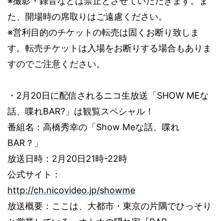
※撮影・録音などは禁止とさせていただきます。ま
た、開場時の席取りはご遠慮ください。
※営利目的のチケットの転売は固くお断り致しま
す。転売チケットは入場をお断りする場合もありま
すのでご注意ください。
・
2
月
20
日に配信されるニコ生放送「
SHOW ME
な
話、喋れ
BAR?
」は観覧スペシャル！
Show Me
番組名：高橋秀幸の「
な話、喋れ
BAR
？」
2
20
21
-22
放送日時：
月
日
時
時
公式サイト：
http://ch.nicovideo.jp/showme
放送概要：ここは、大都市・東京の片隅でひっそり