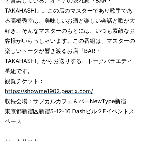
BAR
と営業している、オトナの隠れ家『
・
TAKAHASHI
』。この店のマスターであり歌手であ
る高橋秀幸は、美味しいお酒と楽しい会話と歌が大
好き。そんなマスターのもとには、いつも素敵なお
客様がいらっしゃいます。この番組は、マスターの
BAR
楽しいトークが響き渡るお店『
・
TAKAHASHI
』からお送りする、トークバラエティ
番組です。
観覧チケット：
https://showme1902.peatix.com/
NewType
収録会場：サブカルカフェ＆バー
新宿
5-12-16 Dash
F
東京都新宿区新宿
ビル２
イベントス
ペース