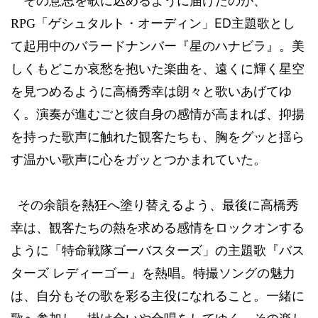
その意思を歌に込めるように届けたのが、
「ゲシュタルト・オーディン
」
ED
主題歌とし
RPG
て
起用中のバラードナンバー『星のハナビラ』。美
しくもどこか哀愁を抱いた楽曲を、遠くに輝く星空
を見つめるように高橋秀幸は朗々と歌いあげてゆ
く。演奏が進むごと彼自身の感情が高まれば、抑揚
を持った歌声に触れた観客たち
も、胸をグッと揺ら
す温かい歌声に心をガッとつかまれていた。
その余韻を熱狂へ塗り替えるよう、最後に高橋秀
幸は、観客たちの熱を求める感情をロックオンする
ように「特命戦隊ゴーバスターズ」の主題歌『バス
ターズ
レディーゴー』を熱唱。特撮ソングの魅力
は、自分もその歌を彩る主役になれること。一緒に