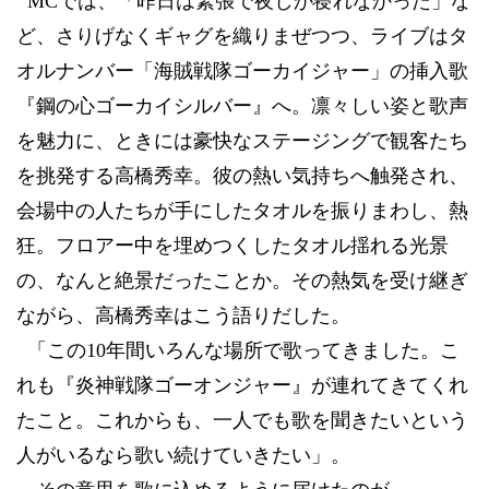
MC
では、「昨日は緊張で夜しか寝れなかった」な
ど、さりげなくギャグを織りまぜつつ、ライブはタ
オルナンバー「海賊戦隊ゴーカイジャー」の挿入歌
『鋼の心ゴーカイシルバー』へ。凛々しい姿と歌声
を魅力に、ときには豪快なステージングで観客たち
を挑発する高橋秀幸。彼の熱い気持ちへ触発され、
会場中の人たちが手にしたタオルを振りまわし、熱
狂。フロアー中を埋めつくしたタオル揺れる光景
の、なんと絶景だったことか。その熱気を受け継ぎ
ながら、高橋秀幸はこう語りだした。
「この
10
年間いろんな場所で歌ってきました。こ
れも『炎神戦隊ゴーオンジャー』が連れてきてくれ
たこと。これからも、一人でも歌を聞きたいという
人がいるなら歌い続けていきたい」。