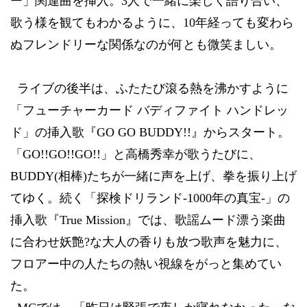
ー」関連曲を挿入。
3
人で一緒に楽しく語り合い、
年経っても変わら
歌う様を観てもわかるように、
10
ぬフレンドリーな関係な
のが何とも微笑ましい。
ライブの後半は、ふたたび滾る熱を沸かすように
「フューチャーカード
バディファイト
ハンドレッ
ド」の挿入歌『
GO GO BUDDY!!
』からスタート。
「
GO!!GO!!GO!!
」と高橋秀幸が歌うたびに、
BUDDY(
相棒
)
たちが一緒に声を上げ、拳を振り上げ
てゆく。続く「探検ドリランド
-1000
年の真宝
-
」の
挿入歌『
True Mission
』では、歌謡ムード漂う楽曲
に合わせ妖艶
?
な大人の香りも放つ歌声を魅力に、
フロアー中の人たちの熱い視線をがっと集めてい
た。