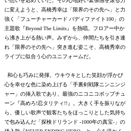
い想いを込めていた。その心地好い緊張感を滾る力
に変えようと、高橋秀幸は「限界のその先へ」と力
強く「フューチャーカード
バディファイト
100
」の
主題歌『
Beyond The Limits
』を熱唱。フロアー中か
ら沸き上がる熱い声。みずから、仲間たちを引き連
れ「限界のその先へ」突き進む姿こそ、高橋秀幸の
ライブに似合う心のユニフォームだ。
和心も巧みに発揮。ウキウキとした笑顔が浮かび
心を幸せな色に染め上げる「手裏剣戦隊ニンニンジ
ャー」の挿入歌であり、最強のニコニコポップチュ
ーン『高めろ
!
忍タリティ
!!
』。大きく手を振りなが
ら、優しい歌声で観客たちをほっこりとした気持ち
で包み込んだ「探検ドリランド
-1000
年の真宝
-
」の