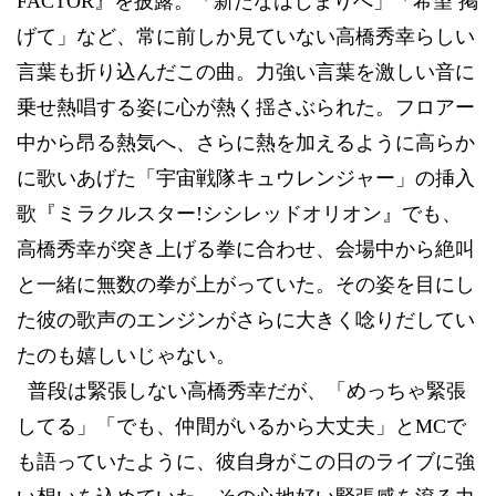
FACTOR
』を披露。「新たなはじまりへ」「希望
掲
げて」など、常に前しか見ていない高橋秀幸らしい
言葉も折り込んだこの曲。力強い言葉を激しい音に
乗せ熱唱する姿に心が熱く揺さぶられた。フロアー
中から昂る熱気へ、さらに熱を加えるように高らか
に歌いあげた「宇宙戦隊キュウレンジャー」の挿入
歌『ミラクルスター
!
シシレッドオリオン』でも、
高橋秀幸が突き上げる拳に合わせ、会場中から絶叫
と一緒に無数の拳が上がっていた。その姿を目にし
た彼の歌声のエンジンがさらに大きく唸りだしてい
たのも嬉しいじゃない。
普段は緊張しない高橋秀幸だが、「めっちゃ緊張
してる」「でも、仲間がいるから大丈夫」と
MC
で
も語っていたように、彼自身がこの日のライブに強