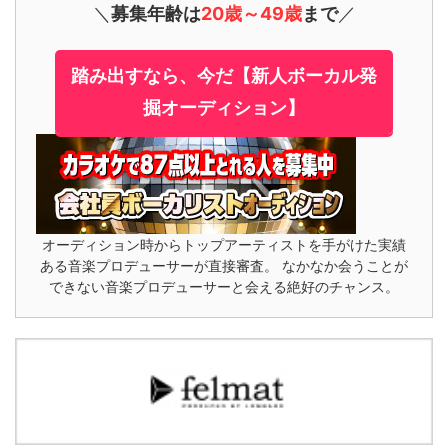
＼
募集年齢は
20歳～49歳
まで
／
踏み出すなら、今だ【新人ボーカル発
掘オーディション】
オーディション時からトップアーティストを手がけた実績
ある音楽プロデューサーが直接審査。 なかなか会うことが
できない音楽プロデューサーと会える絶好のチャンス。