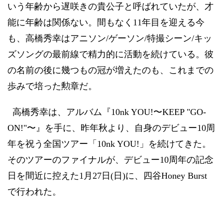
いう年齢から遅咲きの貴公子と呼ばれていたが、才
能に年齢は関係ない。間もなく
11
年目を迎える今
も、高橋秀幸はアニソン
/
ゲーソン
/
特撮シーン
/
キッ
ズソングの最前線で精力的に活動を続けている。彼
の名前の後に幾つもの冠が増えたのも、これまでの
歩みで培った勲章だ。
高橋秀幸は、アルバム『
10nk YOU!
〜
KEEP "GO-
ON!"
〜』を手に、昨年秋より、自身のデビュー
10
周
年を祝う全国ツアー「
10nk YOU!
」を続けてきた。
そのツアーのファイナルが、デビュー
10
周年の記念
日を間近に控えた
1
月
27
日
(
日
)
に、四谷
Honey Burst
で行われた。