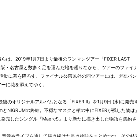
彼らは、
2019
年
1
月
7
日より最後のワンマンツアー「
FIXER LAST
大阪・名古屋と数多く足を運んだ地を廻りながら、ツアーのファイ
活動に幕を降ろす。ファイナル公演以外の同ツアーには、盟友バン
アーに花を添えてゆく。
最後のオリジナルアルバムとなる『
FIXER Ⅱ
』を
1
月
9
日
(
水
)
に発売
um
と
NIGRUM
の終結。不穏なマスクと棺の中に
FIXER
が残した物は
に発売したシングル『
MaercS
』より新たに描き出した物語を集約さ
、音源やライブを通して描き続けた長き物語をまとめつつ、その結