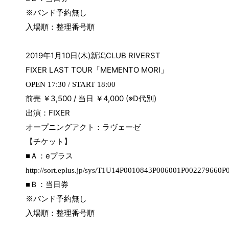
※バンド予約無し
入場順：整理番号順
2019
年
1
月
10
日
(
木
)
新潟
CLUB RIVERST
FIXER LAST TOUR
「
MEMENTO MORI
」
OPEN 17:30 / START 18:00
前売 ￥
3,500 /
当日 ￥
4,000 (※D
代別
)
出演：
FIXER
オープニングアクト：ラヴェーゼ
【チケット】
e
■Ａ：
プラス
http://sort.eplus.jp/sys/T1U14P0010843P006001P002279660
■Ｂ：当日券
※バンド予約無し
入場順：整理番号順