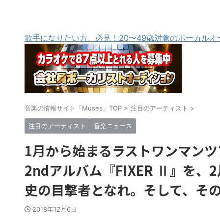
歌手になりたい方、必見！20〜49歳対象のボーカルオ
音楽の情報サイト「Muses」TOP
>
注目のアーティスト
>
注目のアーティスト
音楽ニュース
1月から始まるラストワンマンツア
2ndアルバム『FIXER Ⅱ』を
史の目撃者となれ。そして、そ
2018年12月6日