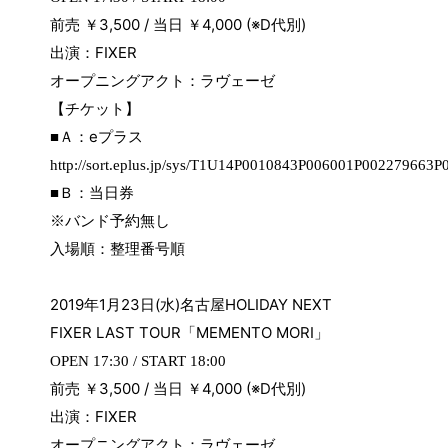
前売 ￥
3,500 /
当日 ￥
4,000 (※D
代別
)
出演：
FIXER
オープニングアクト：ラヴェーゼ
【チケット】
e
■Ａ：
プラス
http://sort.eplus.jp/sys/T1U14P0010843P006001P002279663
■Ｂ：当日券
※バンド予約無し
入場順：整理番号順
2019
年
1
月
23
日
(
水
)
名古屋
HOLIDAY NEXT
FIXER LAST TOUR
「
MEMENTO MORI
」
OPEN 17:30 / START 18:00
前売 ￥
3,500 /
当日 ￥
4,000 (※D
代別
)
出演：
FIXER
オープニングアクト：ラヴェーゼ