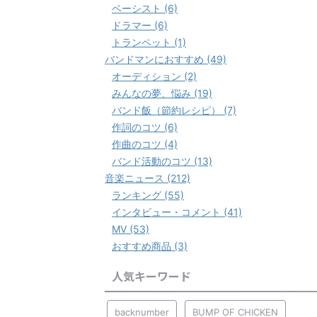
ベーシスト (6)
ドラマー (6)
トランペット (1)
バンドマンにおすすめ (49)
オーディション (2)
みんなの夢、悩み (19)
バンド飯（節約レシピ） (7)
作詞のコツ (6)
作曲のコツ (4)
バンド活動のコツ (13)
音楽ニュース (212)
ランキング (55)
インタビュー・コメント (41)
MV (53)
おすすめ商品 (3)
人気キーワード
backnumber
BUMP OF CHICKEN