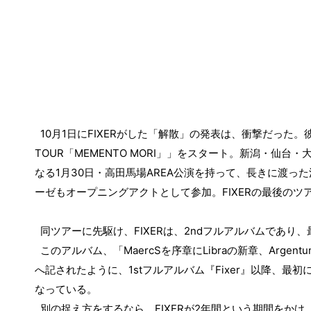
10
月
1
日に
FIXER
がした「解散」の発表は、衝撃だった。
TOUR
「
MEMENTO MORI
」」をスタート。新潟・仙台・
なる
1
月
30
日・高田馬場
AREA
公演を持って、長きに渡った
ーゼもオープニングアクトとして参加。
FIXER
の最後のツ
同ツアーに先駆け、
FIXER
は、
2nd
フルアルバムであり、
このアルバム、「
MaercS
を序章に
Libra
の新章、
Argent
へ記されたように、
1st
フルアルバム『
Fixer
』以降、最初
なっている。
別の捉え方をするなら、
FIXER
が
2
年間という期間をかけ