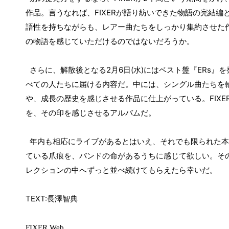
作品。言うなれば、
FIXER
が語り紡いできた物語の完結編
語性を持ちながらも、レアー曲たちをしっかり集約させた
の物語を感じていただけるのではないだろうか。
さらに、解散後となる
2
月
6
日
(
水
)
にはベスト盤『
ERs
』を
べての人たちに届ける内容だ。中には、シングル曲たちを
や、成長の歴史を感じさせる作品に仕上がっている。
FIXE
を、その印を感じさせるアルバムだ。
年内も相応にライブがあるとはいえ、それでも限られた本
ている爪痕を、バンドの命があるうちに感じて欲しい。そ
レクションの中へずっと並べ続けてもらえたら幸いだ。
TEXT:
長澤智典
FIXER Web