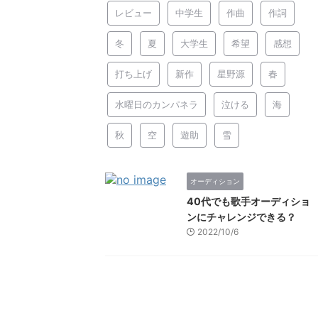
レビュー
中学生
作曲
作詞
冬
夏
大学生
希望
感想
打ち上げ
新作
星野源
春
水曜日のカンパネラ
泣ける
海
秋
空
遊助
雪
オーディション
40代でも歌手オーディショ
ンにチャレンジできる？
2022/10/6