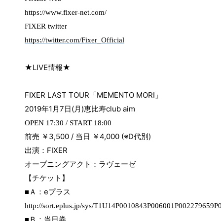
https://www.fixer-net.com/
FIXER twitter
https://twitter.com/Fixer_Official
★
LIVE
情報
★
FIXER LAST TOUR
「
MEMENTO MORI
」
2019
年
1
月
7
日
(
月
)
恵比寿
club aim
OPEN 17:30 / START 18:00
前売 ￥
3,500 /
当日 ￥
4,000 (※D
代別
)
出演：
FIXER
オープニングアクト：ラヴェーゼ
【チケット】
e
■Ａ：
プラス
http://sort.eplus.jp/sys/T1U14P0010843P006001P002279659
■Ｂ：当日券