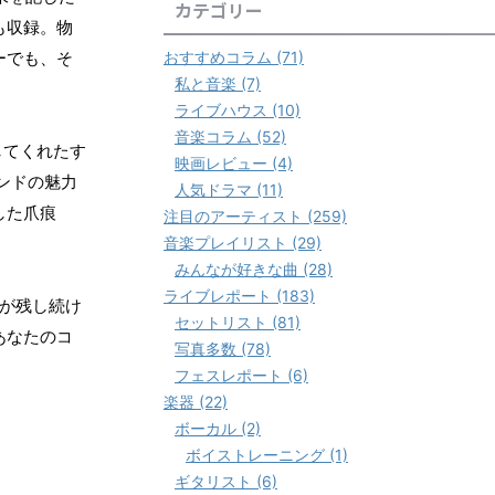
カテゴリー
も収録。物
おすすめコラム (71)
ーでも、そ
私と音楽 (7)
ライブハウス (10)
音楽コラム (52)
してくれたす
映画レビュー (4)
ンドの魅力
人気ドラマ (11)
した爪痕
注目のアーティスト (259)
音楽プレイリスト (29)
みんなが好きな曲 (28)
ライブレポート (183)
が残し続け
セットリスト (81)
あなたのコ
写真多数 (78)
フェスレポート (6)
楽器 (22)
ボーカル (2)
ボイストレーニング (1)
ギタリスト (6)