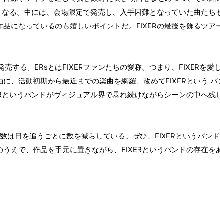
となる。中には、会場限定で発売し、入手困難となっていた曲たち
作品になっているのも嬉しいポイントだ。
FIXER
の最後を飾るツア
発売する。
ERs
とは
FIXER
ファンたちの愛称。つまり、
FIXER
を愛
軸に、活動初期から最近までの楽曲を網羅。改めて
FIXER
という
.
バ
R
というバンドがヴィジュアル界で暴れ続けながらシーンの中へ残
数は日を追うごとに数を減らしている。ぜひ、
FIXER
というバンド
のうえで、作品を手元に置きながら、
FIXER
というバンドの存在を