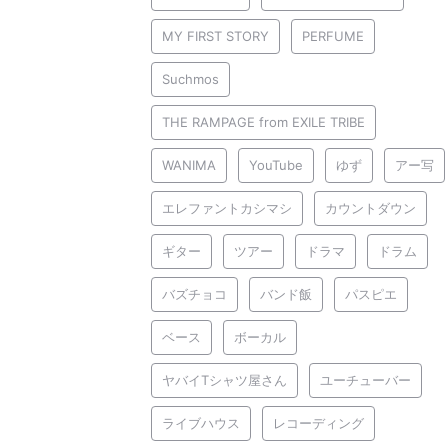
MY FIRST STORY
PERFUME
Suchmos
THE RAMPAGE from EXILE TRIBE
WANIMA
YouTube
ゆず
アー写
エレファントカシマシ
カウントダウン
ギター
ツアー
ドラマ
ドラム
バズチョコ
バンド飯
パスピエ
ベース
ボーカル
ヤバイTシャツ屋さん
ユーチューバー
ライブハウス
レコーディング