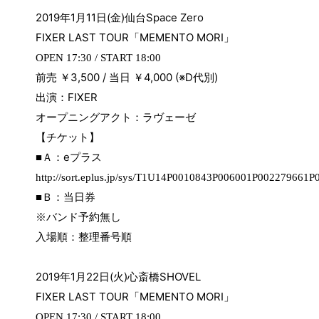
2019
年
1
月
11
日
(
金
)
仙台
Space Zero
FIXER LAST TOUR
「
MEMENTO MORI
」
OPEN 17:30 / START 18:00
前売 ￥
3,500 /
当日 ￥
4,000 (※D
代別
)
出演：
FIXER
オープニングアクト：ラヴェーゼ
【チケット】
e
■Ａ：
プラス
http://sort.eplus.jp/sys/T1U14P0010843P006001P002279661
■Ｂ：当日券
※バンド予約無し
入場順：整理番号順
2019
年
1
月
22
日
(
火
)
心斎橋
SHOVEL
FIXER LAST TOUR
「
MEMENTO MORI
」
OPEN 17:30 / START 18:00