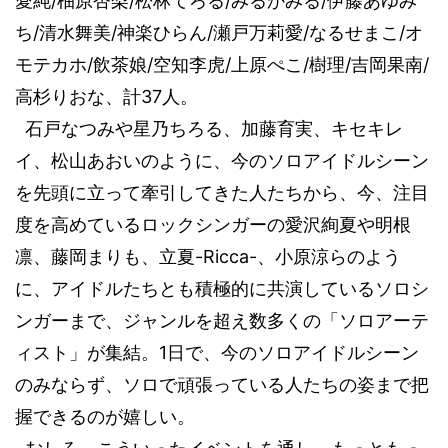
愛純
/
柚原杏梨
/
松林てろる
/
みるかみる
/
伊藤あゆみ
ち
/
清水舞美
/
神楽ひらん
/
瀬戸万莉愛
/
なるせまこ
/
オ
モテカホ
/
飲茶娘
/
空知李虎
/
上原ぺこ
/
樹理
/
吉岡果南
/
高杉りおな
、計
37
人。
石戸なつみや星乃ちろる、加藤育実、キセキレ
イ
、松山あおい
のように、今のソロアイドルシーン
を先頭に立って牽引してきた人たちから、今、注目
度を高めている
ロックシンガーの愛
沢絢夏や明根
凛、藤岡まりも、立夏
-Ricca-
、小原涼ら
のよう
に、アイドルたちとも積極的に共演しているソロシ
ンガーまで、ジャンルを超え数多くの「ソロアーテ
ィスト」が集結。
1
日で、今のソロアイドルシーン
のみならず、
ソロ
で頑張って
いる人たちの姿まで把
握できるのが嬉しい。