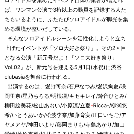
ロアイドルを集めたイベント自体の集客が増えれ
3
ば、ワンマン公演で
桁以上の動員を記録する人た
ちもいるように、ふたたびソロアイドルが脚光を集
める環境が整いだしている。
そんなソロアイドルシーンを活性化しようと立ち
上げたイベントが
2
「ソロ大好き祭り」
。その
回目
となる公演「新元号だよ！『ソロ大好き祭り』
Vol.02
5
1
(
)
」が、
新元号を迎える
月
日
水祝
に渋谷
clubasia
を舞台に
行われる。
出演するのは、愛野可奈
/
石戸なつみ
/
愛沢絢夏
/
咲
岡里奈
/
星乃ちろる
/
明根凛
/
キセキレイ
/
鈴音ひとみ
/
柳田絵美花
/
松山あおい
/
小原涼
/
立夏
-
Ricca-/
柳
瀬悠
希
/
いとうあいか
/
松波李奈
/
加藤育実
/
江口いちご
/
ア
ヤメアヤ
/
神田いより
/
藤岡まりも
/
寺島あかり
/
加山