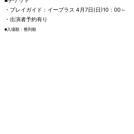
■チケット
4
7
(
)10
00
・プレイガイド：イープラス
月
日
日
：
～
・出演者予約有り
■入場順：整列順