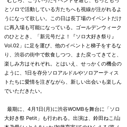
むしろ、こういったイベントを通し、もっともっ
とソロで活動している方たちへも視線が注がれるよ
うになって欲しい。この日は長丁場のイベントだけ
に再入場も可能になっている。ゴールデンウィーク
のひととき、「新元号だよ！『ソロ大好き祭り』
Vol.02
」に足を運び、他のイベントと梯子をするな
り、渋谷の街中で飲食しつつ、また戻ってきてと、
楽しみ方はそれぞれ。とはいえ、せっかくの機会の
ように、
1
日を存分ソロアルドルやソロアーティス
トたちに愛情を注ぎながら、
新しい出会いも楽しん
でいただきたい。
最期に、
4
月
1
日
(
月
)
に渋谷
WOMB
を舞台に「ソロ
大好き祭
Petit
」も行われる。出演は、鈴田ねこ
/
山