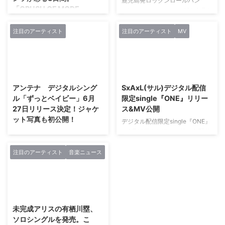
鹿児島発ロックンロールバン
「CRUSH OF MODE-
ド"シュレディンガーの嘘" 今月6
HYPER HOT SUMMER'19-
日東京・東高円寺U.F.O CLUBで
TOKYO3DAYS-」に熱い視
のライブより発売されたミニアル
注目のアーティスト
注目のアーティスト
MV
線を注ぎ込め!!!
バム「I'm Flash」からリードトラ
ックである「Norma Jean」の
ヴィジュアルシーンの中、長い
MVが公開された。 バンドを率い
歴史と支持を重ねてきたイベント
2018/6/13
2017/8/15
るボーカル・KANARIAの脚本を
「CRUSH OF MODE」。いわゆ
もとに撮影を敢行。 黒いスーツ
る都心部のみではなく、全国ツア
アンテナ デジタルシング
SxAxL(サル)デジタル配信
に身を包む楽器隊の正統派かつタ
ーという形で。しかも定期的に行
ル「ずっとベイビー」6月
限定single『ONE』リリー
イトなパフォーマンスと、小さな
われているように、足を運んだこ
27日リリース決定！ジャケ
ス&MV公開
BARを舞台にしたドラマで、妖艶
とのある方も多いだろう。昨今、
ット写真も初公開！
なロックンロールを鳴らすシュレ
デジタル配信限定single『ONE』
イベントという形で全国展開を行
ディンガーの嘘の世界観を全面に
が8月12日よりiTunes他、各配信
アンテナは、 インディーズ時代
うツアーは非常に少ないように、
推し出したMVとなっている。
ストアにて発売中！同時にMusic
に4枚のミニアルバムと5枚のシ
「CRUSH OF MODE」のような
「Norma Jean」は” ...
Videoフルバージョンも公開中！
ングルを発表。 2017年10月、
注目のアーティスト
音楽ニュース
存在は。とくに地方のヴィジュア
約一年半ぶりのリリースとなる今
Major Debut 1st Mini Album「モ
ル系ファンにとっては、いろんな
作は、 『感謝』『決意』をテー
ーンガータ」で、 BOGUS
話題のバンドを一気に観れるよう
マにしたミドルナンバー LIVEで
RECORDS（テイチクエンタテイ
に、とても貴重な機会にもなって
2019/4/11
は数年前から披露していたONE、
ンメント）よりメジャーデビュ
いる。 もちろん、今年の夏も
歌詞、サウンドアレンジを新た
ー。 「光の陰」を歌う詞世界、
「CRUSH OF MODE」は地方イ
未完成アリスの有栖川塁、
に、数年の時を越え初の音源化。
あやうく儚く強く多感に心に届く
ベ ...
ソロシングルを発売。こ
ミュージックビデオでは、 韓流
歌声、 くっきりと心の中でルー