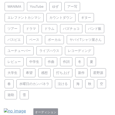
WANIMA
YouTube
ゆず
アー写
エレファントカシマシ
カウントダウン
ギター
ツアー
ドラマ
ドラム
バズチョコ
バンド飯
パスピエ
ベース
ボーカル
ヤバイTシャツ屋さん
ユーチューバー
ライブハウス
レコーディング
レビュー
中学生
作曲
作詞
冬
夏
大学生
希望
感想
打ち上げ
新作
星野源
春
水曜日のカンパネラ
泣ける
海
秋
空
遊助
雪
オーディション