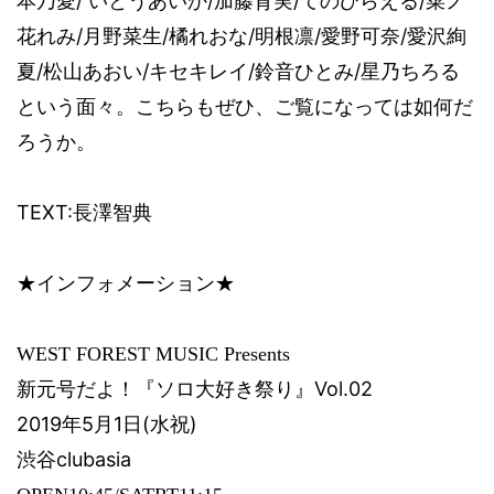
本乃愛
/
いとうあいか
/
加藤育実
/
てのひらえる
/
菜ノ
花れみ
/
月野菜生
/
橘れおな
/
明根凛
/
愛野可奈
/
愛沢絢
夏
/
松山あおい
/
キセキレイ
/
鈴音ひとみ
/
星乃ちろる
という面々。こちらもぜひ、ご覧になっては如何だ
ろうか。
TEXT:
長澤智典
★インフォメーション★
WEST FOREST MUSIC Presents
新元号だよ！『ソロ大好き祭り』
Vol.02
2019
年
5
月
1
日
(
水祝
)
渋谷
clubasia