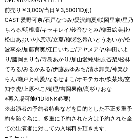
OPEN10:45/SATRT11:15
前売り￥
3,000/
当日￥
3,500(1D
別
)
CAST:
愛野可奈
/
石戸なつみ
/
愛沢絢夏
/
咲岡里奈
/
星乃
ちろる
/
明根凛
/
キセキレイ
/
鈴音ひとみ
/
柳田絵美花
/
松山あおい
/
小原涼
/
立夏
/
柳瀬悠希
/
いとうあいか
/
松
波李奈
/
加藤育実
/
江口いちご
/
アヤメアヤ
/
神田いよ
り
/
藤岡まりも
/
寺島あかり
/
加山愛純
/
柚原杏梨
/
松林
てろる
/
みるかみる
/
伊藤あゆみち
/
清水舞美
/
神楽ひ
らん
/
瀬戸万莉愛
/
なるせまこ
/
オモテカホ
/
飲茶娘
/
空
知李虎
/
上原ぺこ
/
樹理
/
吉岡果南
/
高杉りおな
※再入場可能
(1DRINK
必要
)
※出演者の予約者特典などを目的とした不正多重予
約を防ぐ為に、多重に予約された方は予約された全
ての出演者に対しての入場料を頂きます。