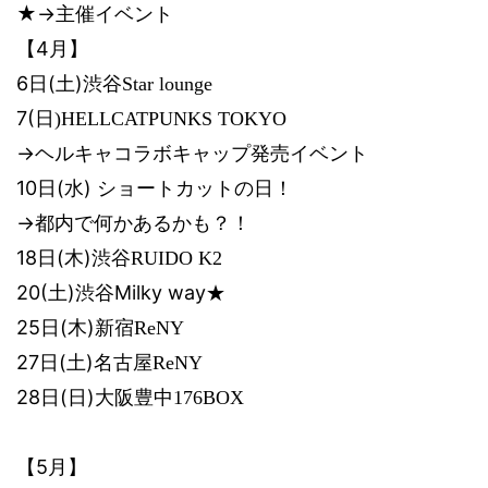
★→主催イベント
4
【
月】
6
(
)
日
土
渋谷
Star lounge
7(
日
)HELLCATPUNKS TOKYO
→ヘルキャコラボキャップ発売イベント
10
(
)
日
水
ショートカットの日！
→都内で何かあるかも？！
18
(
)
日
木
渋谷
RUIDO K2
20(
)
Milky way
土
渋谷
★
25
(
)
日
木
新宿
ReNY
27
(
)
日
土
名古屋
ReNY
28
(
)
日
日
大阪豊中
176BOX
5
【
月】