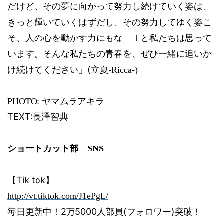
だけど、その夢に向かって努力し続けていく姿は、
きっと輝いていくはずだし、その努力してゆく姿こ
そ、人の心を動かす力にもな Ｉと私たちは思って
います。そんな私たちの青春を、ぜひ一緒に追いか
(
け続けてください」
立夏
-Ricca-)
PHOTO:
ヤマムラアキラ
TEXT:
長澤智典
ショートカット部
SNS
Tik tok
【
】
http://vt.tiktok.com/J1ePgL/
2
5000
(
)
毎日更新中！
万
人部員
フォロワー
突破！