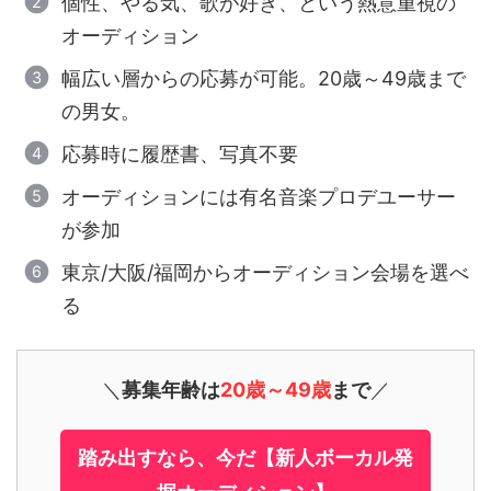
個性、やる気、歌が好き、という熱意重視の
オーディション
幅広い層からの応募が可能。20歳～49歳まで
の男女。
応募時に履歴書、写真不要
オーディションには有名音楽プロデユーサー
が参加
東京/大阪/福岡からオーディション会場を選べ
る
＼
募集年齢は
20歳～49歳
まで
／
踏み出すなら、今だ【新人ボーカル発