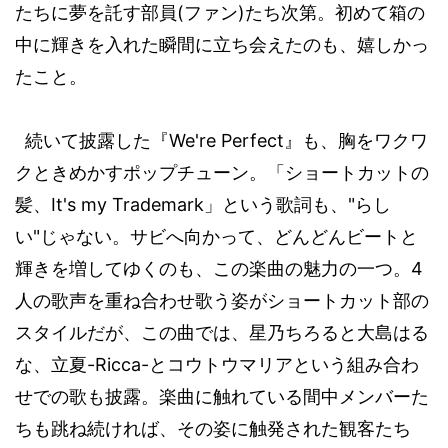
(
)
たちに夢を託す部員
ファン
たち次第。初めて箱の
中に輝きを入れた瞬間に立ち会えたのも、嬉しかっ
たこと。
We're Perfect
続いて披露した『
』も、胸をワクワ
クときめかすポップチューン。「ショートカットの
It's my Trademark
"
髪、
」という歌詞も、
らし
"
い
じゃない。サビへ向かって、どんどんビートと
4
輝きを増してゆくのも、この楽曲の魅力の一つ。
人の歌声を重ね合わせ歌う姿がショートカット部の
スタイルだが、この曲では、星乃ちろると大島はる
-Ricca-
な、立夏
とコウトウマリアという組み合わ
せでの歌も披露。楽曲に触れている間中メンバーた
ちも跳ね続ければ、その姿に触発された観客たち