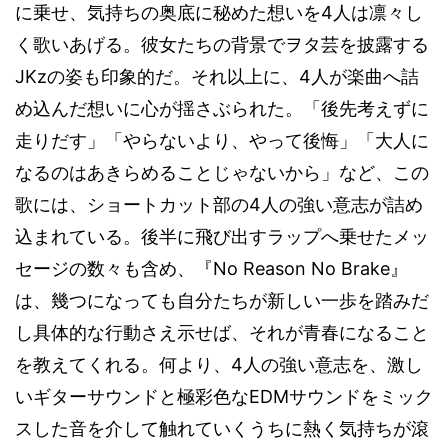
4
に乗せ、気持ちの奥底に秘めた想いを
人は凛々し
く歌いあげる。彼女たちの背景でヲタ芸を披露する
JKz
4
の姿も印象的だ。それ以上に、
人が楽曲へ詰
め込んだ想いに心が揺さぶられた。「後先考えずに
走りだす」「やらないより、やって後悔」「大人に
なるのはあきらめることじゃないから」など、この
4
歌には、ショートカット部の
人の強い意志が詰め
込まれている。後半に飛び出すラップへ乗せたメッ
No Reason No Brake
セージの数々も含め、『
』
は、幾つになっても自分たちが新しい一歩を踏みだ
し具体的な行動さえ示せば、それが青春になること
4
を教えてくれる。何より、
人の強い意志を、激し
EDM
いギターサウンドと極彩色な
サウンドをミック
スした音を介して触れていくうちに熱く気持ちが滾