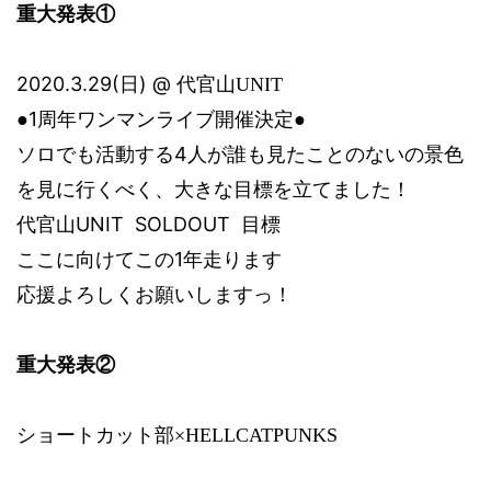
重大発表①
‪2020.3.29(
) @
日
代官山
UNIT
1
●
周年ワンマンライブ開催決定●
4
ソロでも活動する
人が誰も見たことのないの景色
を見に行くべく、大きな目標を立てました！
UNIT
SOLDOUT
代官山
目標
1
ここに向けてこの
年走ります
応援よろしくお願いしますっ！
重大発表②
ショートカット部×
HELLCATPUNKS