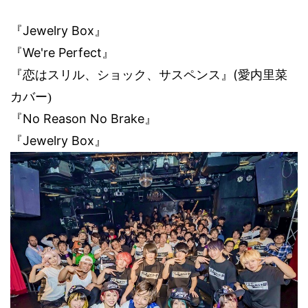
Jewelry Box
『
』
We're Perfect
『
』
(
『恋はスリル、ショック、サスペンス』
愛内里菜
カバー
)
No Reason No Brake
『
』
Jewelry Box
『
』