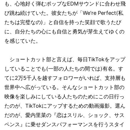
EDM
も、心地好く弾むポップな
サウンドに合わせ飛
We're Perfect(
び跳ね続けていた。彼女たちが「
私
)
たちは完璧なの
」と自信を持った笑顔で歌うたび
に、自分たちの心にも自信と勇気が芽生えてゆくの
を感じていた。
TikTok
ショートカット部と言えば、毎日
をアップ
(
)
していることでも
一部の人たちの間では
有名。す
2
5
てに
万
千人を越すフォロワーがいれば、支持層も
世界中へ広がっている。そんなショートカット部の
映像を楽しみにしている人たちのためにこの日行っ
TikTok
たのが、
にアップするための動画撮影。選ん
だのが、愛内里菜の『恋はスリル、ショック、サス
ペンス』に乗せダンスパフォーマンスを行うスタイ