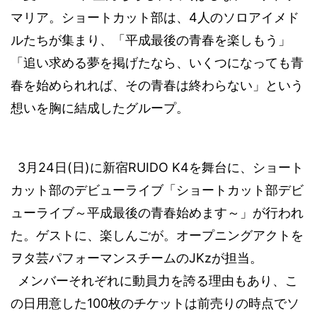
4
マリア。ショートカット部は、
人のソロアイメド
ルたちが集まり、「平成最後の青春を楽しもう」
「追い求める夢を掲げたなら、いくつになっても青
春を始められれば、その青春は終わらない」という
想いを胸に結成したグループ。
3
24
(
)
RUIDO K4
月
日
日
に新宿
を舞台に、ショート
カット部のデビューライブ「ショートカット部デビ
ューライブ～平成最後の青春始めます～」が行われ
た。ゲストに、楽しんごが。オープニングアクトを
JKz
ヲタ芸パフォーマンスチームの
が担当。
メンバーそれぞれに動員力を誇る理由もあり、こ
100
の日用意した
枚のチケットは前売りの時点でソ