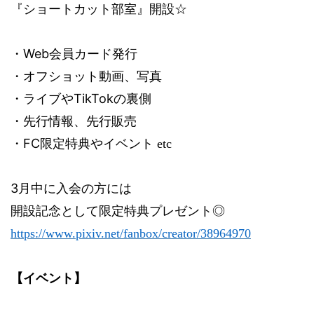
『ショートカット部室』開設☆
Web
・
会員カード発行
・オフショット動画、写真
TikTok
・ライブや
の裏側
・先行情報、先行販売
FC
・
限定特典やイベント
etc
‪3
月中に入会の方には
開設記念として限定特典プレゼント◎
https://www.pixiv.net/fanbox/creator/38964970
【イベント】