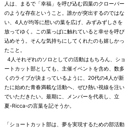
人は、まるで「幸福」を呼び込む四葉のクローバー
のような存在ということ。誰かが突出するのではな
4
い、
人が均等に想いの葉を広げ、みずみずしさを
放ってゆく。この葉っぱに触れていると幸せを呼び
込めそう。そんな気持ちにしてくれたのも嬉しかっ
たこと。
4
人それぞれのソロとしての活動はもちろん、ショ
ートカット部としても、主催イベントを含め、数多
20
4
くのライブが決まっているように、
代の
人が新
たに始めた青春満載な活動へ、ぜひ熱い視線を注い
でいただきたい。最期に、メンバーを代表し、立
-Ricca-
夏
の言葉を記そうか。
「ショートカット部は、夢を実現するための部活動