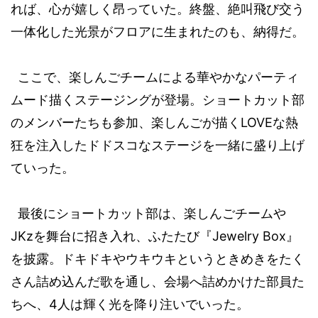
れば、心が嬉しく昂っていた。終盤、絶叫飛び交う
一体化した光景がフロアに生まれたのも、納得だ。
ここで、楽しんごチームによる華やかなパーティ
ムード描くステージングが登場。ショートカット部
LOVE
のメンバーたちも参加、楽しんごが描く
な熱
狂を注入したドドスコなステージを一緒に盛り上げ
ていった。
最後にショートカット部は、楽しんごチームや
JKz
Jewelry Box
を舞台に招き入れ、ふたたび『
』
を披露。ドキドキやウキウキというときめきをたく
さん詰め込んだ歌を通し、会場へ詰めかけた部員た
4
ちへ、
人は輝く光を降り注いでいった。