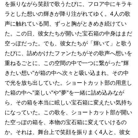
を振りながら笑顔で歌うたびに、フロア中にキラキ
4
ラとした想いの輝きが降り注がれてゆく。
人の歌
声に触れている間、ずっと胸がときめき続けてい
た。この日、彼女たちが開いた宝石箱の中身はまだ
空っぽだった。でも、彼女たちが「輝いて」と歌う
たびに、詰めかけたファンたちがその歌声へ想いを
”
重ねるごとに、この空間の中で一つに繋がった
輝
”
きたい想い
が箱の中へ次々と吸い込まれ、その中
で光を放ち出していた。ショートカット部の用意し
"
"
"
"
た箱の中へ
楽しい
や
夢
を一緒に詰め込みなが
ら、その箱を本当に眩しい宝石箱に変えたい気持ち
になっていた。この歌を、ショートカット部が開い
た空っぽの箱を、本物の宝石箱に変えていけるの
4
か。それは、舞台上で笑顔を振りまく
人と、彼女