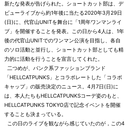
新たな発表が告げられた。ショートカット部は、デ
1
2020
3
29
ビューライブから約
年後に当たる
年
月
日
(
)
UNIT
1
日
に、代官山
を舞台に「
周年ワンマンライ
4
1
ブ」を開催することを発表。この日から
人は、
年
UNIT
後の代官山
でのワンマン公演を目指し、各自
のソロ活動と並行し、ショートカット部としても精
力的に活動を行うことを宣言してくれた。
二つめが、パンク系ファッションブランド
HELLCATPUNKS
「
」とコラボレートした「コラボ
4
7
(
)
キャップ」の販売決定のニュース。
月
日
日
に
HELLCATPUNKS
は、本人たちも
コーデ姿のもと、
HELLCATPUNKS TOKYO
店で記念イベントを開催
することも決まっている。
4
この日のライブを観ながら感じていたのが，この