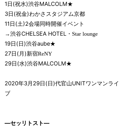
1
(
)
MALCOLM
日
祝水
渋谷
★
3
(
)
日
祝金
わかさスタジアム京都
11
(
)2
日
土
会場同時開催イベント
CHELSEA HOTEL
→渋谷
・
Star lounge
19
(
)
aube
日
日
渋谷
★
27
(
)
日
月
新宿
ReNY
29
(
)
MALCOLM
日
水
渋谷
★
2020
3
29
(
)
UNIT
年
月
日
日
代官山
ワンマンライ
ブ
―セッリトスト―