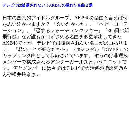
テレビでは披露されない！AKB48の隠れた名曲２選
日本の国民的アイドルグループ、AKB48の楽曲と言えば何
を思い浮かべますか？ 『会いたかった』、『ヘビーローテ
ーション』、『恋するフォーチュンクッキー』『365日の紙
飛行機』など誰もが口ずさめる名曲を多数輩出してきた
AKB48ですが、テレビでは披露されない名曲が沢山ありま
す。 『君のことが好きだから』 14thシングル『RIVER』の
カップリング曲として収録されています。 歌うのは非選抜
メンバーで構成されるアンダーガールズというユニットで
す。 何とメンバーには今ではテレビで大活躍の指原莉乃さ
んや松井玲奈さ ...