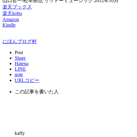
山口哲一/松本拓也 リットーミュージック 2012年10月
楽天ブックス
楽天kobo
Amazon
Kindle
にほんブログ村
Post
Share
Hatena
LINE
note
URLコピー
この記事を書いた人
kaffy