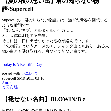
【夏の夜の思い出】君の知らない物
語/Supercell
Supercellの「君の知らない物語」は、過ぎた青春を回想する
ような歌詞です。
「あれがデネブ、アルタイル、ベガ……」
と、天体観測をする光景。
そこには、口に出せなかった恋心が絡んでいます。
「化物語」というアニメのエンディング曲でもあり、ある人
物の曲とも受け取れる、爽やかで切ない曲です。
Today Is A Beautiful Day
posted with
カエレバ
supercell SMR 2011-03-16
Amazon
楽天市場
【褪せない名曲】BLOWIN/B'z
最後は、かのB'zの名曲「BLOWIN」を。