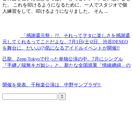
た。 これを叩けるようになるために、一人でスタジオで個
人練習をして、叩けるようになりました。 そん ...
「感謝還元祭」??、それってヲタに楽しさを感謝還
元してくれるってことだよな。7月1日(土)2日、渋谷DESEO
を舞台に、だいぶ(?)気になるアイドルイベントが開催!!
己龍、Zepp Tokyoで行った単独公演の中、7月にシングル
『手纏ノ端無キガ如シ』と、新たな全国巡業「情緒纏綿」の
開催を発表。千秋楽公演は、中野サンプラザ!!