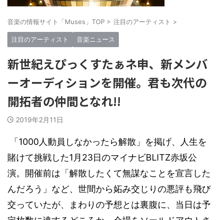
音楽の情報サイト「Muses」TOP
>
注目のアーティスト
>
注目のアーティスト
音楽ニュース
新世紀えぴっくすたぁネ申、新メンバ
ーオーディションを開催。君も次代の
開拓者の仲間となれ!!
2019年2月11日
「
1000
人動員しなかったら解散」を掲げ、人生を
賭けて挑戦した
1
月
23
日のマイナビ
BLITZ
赤坂公
演。開催前は「解散したくて無謀なことを宣言した
んだろう」など、世間から妬み交じりの悪評も飛び
交っていたが、まわり
の予想
とは裏腹に、当日は予