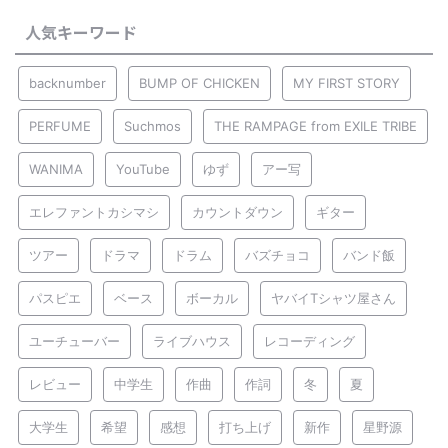
人気キーワード
backnumber
BUMP OF CHICKEN
MY FIRST STORY
PERFUME
Suchmos
THE RAMPAGE from EXILE TRIBE
WANIMA
YouTube
ゆず
アー写
エレファントカシマシ
カウントダウン
ギター
ツアー
ドラマ
ドラム
バズチョコ
バンド飯
パスピエ
ベース
ボーカル
ヤバイTシャツ屋さん
ユーチューバー
ライブハウス
レコーディング
レビュー
中学生
作曲
作詞
冬
夏
大学生
希望
感想
打ち上げ
新作
星野源