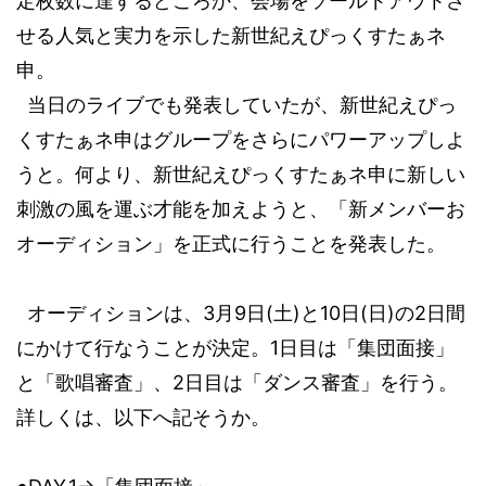
定枚数に達するどころか、会場をソールドアウトさ
せる人気と実力を示した新世紀えぴっくすたぁネ
申。
当日のライブでも発表していたが、新世紀えぴっ
くすたぁネ申はグループをさらにパワーアップしよ
うと。何より、新世紀えぴっくすたぁネ申に新しい
刺激の風を運ぶ才能を加えようと、「新メンバーお
オーディション
」を正式に行
うことを発表した。
オーディションは、
3
月
9
日
(
土
)
と
10
日
(
日
)
の
2
日間
にかけて行なうことが決定。
1
日目は「集団面接」
と「歌唱審査」、
2
日目は「ダンス審査」を行う。
詳しくは、以下へ記そうか。