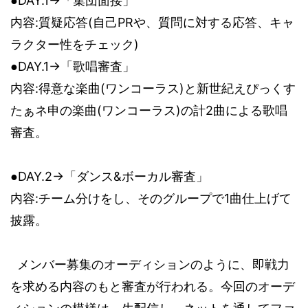
DAY.1→
●
「集団面接」
内容
:
質疑応答
(
自己
PR
や、質問に対する応答、キャ
ラクター性をチェック
)
DAY.1→
●
「歌唱審査」
:
(
)
内容
得意な楽曲
ワンコーラス
と新世紀えぴっくす
(
)
2
たぁネ申の楽曲
ワンコーラス
の計
曲による歌唱
審査。
DAY.2→
&
●
「ダンス
ボーカル審査」
:
1
内容
チーム分けをし、そのグループで
曲仕上げて
披露。
メンバー募集のオーディションのように、即戦力
を求める内容のもと審査が行われる。今回のオーデ