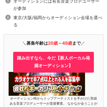
オーディションには有名音楽プロデユーサー
が参加
東京/大阪/福岡からオーディション会場を選べ
る
＼
募集年齢は
20歳～49歳
まで
／
踏み出すなら、今だ【新人ボーカル発
掘オーディション】
オーディション時からトップアーティストを手がけた実績
ある音楽プロデューサーが直接審査。 なかなか会うことが