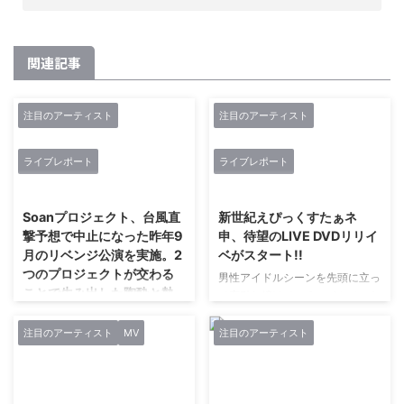
関連記事
注目のアーティスト
注目のアーティスト
ライブレポート
ライブレポート
2019/5/28
2019/4/1
Soanプロジェクト、台風直
新世紀えぴっくすたぁネ
撃予想で中止になった昨年9
申、待望のLIVE DVDリリイ
月のリベンジ公演を実施。2
ベがスタート!!
つのプロジェクトが交わる
男性アイドルシーンを先頭に立っ
ことで生み出した陶酔と熱
て牽引し続けている、イケメンな
狂。
ヲタクたちが集まったグループ新
世紀えぴっくすたぁネ申。彼らが
注目のアーティスト
MV
注目のアーティスト
本来は、昨年の9月30日に新横浜
1月23日に行ったマイナビBLITZ
NEW SIDE BEACH!!を舞台に行う
赤坂でのワンマン公演は、ソール
はずたった。だが、関東を未曾有
ドアウトを記録。あのときの模様
の豪雨が直撃するという気象庁の
2018/4/18
2018/6/27
を収録したLIVE DVD『「シン・