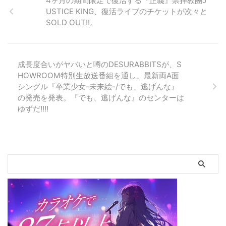
4ヶ月の期間限定で復活する『正義』崇拝教團J
Wonderlight records、Mu-Nest
USTICE KING、復活ライブのチケットが次々と
などからのリリース、Pitchfork
SOLD OUT!!。
など大手の メディアにも取り上
げられてきた彼のラッパー名義
Amismyk. 2018年からの2つのイ
ンタビューがあるにも関わら
成長度合いがヤバいと噂のDESURABBITSが、S
ず、 彼がミュージシャン/デザイ
HOWROOM特別生放送番組を通し、最新両A面
ナーSima Kimの別名義であるこ
シングル『卒業少女-未来絵-/でも、逃げんな』
と以外は ...
の発売を発表。『でも、逃げんな』のセンターは
ゆずだ!!!!