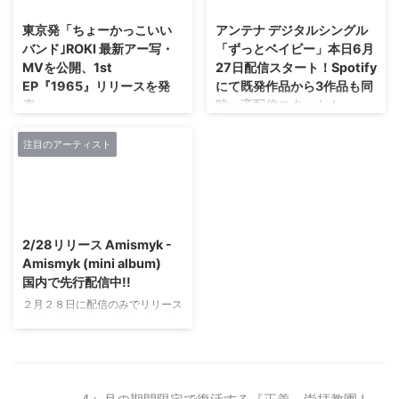
予報を受け、交通手段がすべて運
ネ申ワンマン」2019.01.23マイ
休。結果、この日行う予定だった
東京発「ちょーかっこいい
アンテナ デジタルシングル
ナビBLITZ赤坂』が、3月27日
ライブも、観客たちの交通手段が
バンド｣ROKI 最新アー写・
「ずっとベイビー」本日6月
(水)に発売になった。 この
無くなることを考慮し中止せざる
MVを公開、1st
27日配信スタート！Spotify
DVD、ライブから約２ヶ月とい
を得なかった。 あのときから
EP『1965』リリースを発
にて既発作品から3作品も同
う短い期間で制作され、また
Soanは公演の振り替えを画策。
表。
時一斉配信スタート！
3,000円と低価格な設定。それは
メンバーやスタッフ全員の合致す
当日のライブ会場に駆けつけてく
る日程として、新たに2019年5月
東京を中心に活動する自称｢ちょ
アンテナは、 インディーズ時代
れたオタク、残念ながら当日来れ
19日(日)を設定。約8ヶ月の時を
ーかっこいいバンド｣ROKIが 6曲
に4枚のミニアルバムと5枚のシ
注目のアーティスト
なかっ ...
経て、当初通り新横浜NEW SIDE
入り1st EP『1965』を5月にリリ
ングルを発表。 2017年10月、
BEACH!!にて「Soanプロジェク
ースすることを本日発表、 最新
Major Debut 1st Mini Album「モ
ト 3rd Mi ...
のアーティスト写真・バンドロゴ
ーンガータ」で、 BOGUS
2019/3/7
と「ポリーマグー」ミュージック
RECORDS（テイチクエンタテイ
ビデオを公開した。 『1965』に
ンメント）よりメジャーデビュ
2/28リリース Amismyk -
は、昨年ライヴ会場や各オンライ
ー。 「光の陰」を歌う詞世界、
Amismyk (mini album)
ンショップで販売され爆発的なセ
あやうく儚く強く多感に心に届く
国内で先行配信中!!
ールスを記録し、 既に販売終了
歌声、 くっきりと心の中でルー
２月２８日に配信のみでリリース
となっているデモCD『SUNDAY
プし続けるメロディー、 心をや
されたAmismyk - Amismyk、こ
FLAVOR MORNING TIME』に収
さしく叩く踊れるポップサウンド
れから海外のプレミア、 ワール
録されていた 「ジュブナイル」
で、 大きな共鳴を集め、 メジャ
ドワイドでのリリースを予定して
「ポリーマグー」「Green
ーデビュー1stミニアルバム「モ
いる。 これまでSima Kim名義で
Youth」の最新レコーディングバ
ーンガータ」は「第10回CDショ
YOUNG,GIFTED&WACKや
ージョンの他、 ...
ップ大賞2018」 ...