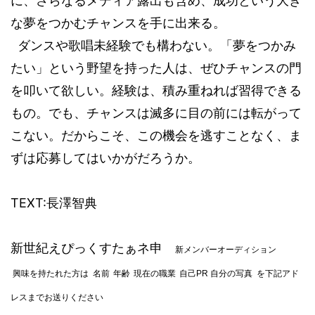
に、さらなるメディア露出も含め、成功という大き
な夢をつかむチャンスを手に出来る。
ダンスや歌唱未経験でも構わない。「夢をつかみ
たい」という野望を持った人は、ぜひチャンスの門
を叩いて欲しい。経験は、積み重ねれば習得できる
もの。でも、チャンスは滅多に目の前には転がって
こない。だからこそ、この機会を逃すことなく、ま
ずは応募してはいかがだろうか。
TEXT:
長澤智典
新世紀えぴっくすたぁネ申
新メンバーオーディション
興味を持たれた方は
名前
年齢
現在の職業
自己
PR
自分の写真
を下記アド
レスまでお送りください