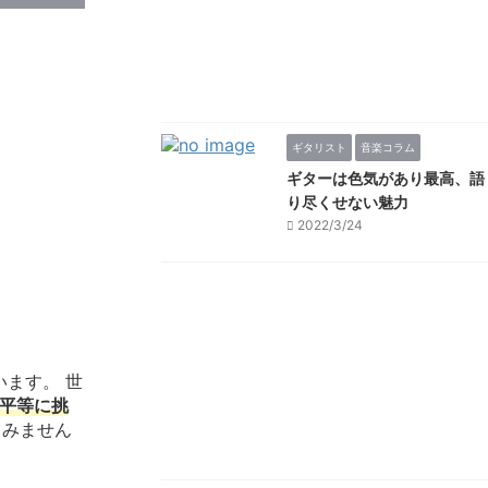
ギタリスト
音楽コラム
ギターは色気があり最高、語
り尽くせない魅力
2022/3/24
います。 世
平等に挑
てみません