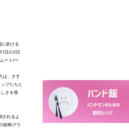
国に於ける
1
3
月
日の
日
/
ムート
ベ
ろは、さす
タッフたちと
らしさを発
倒されるよ
の総称グラ