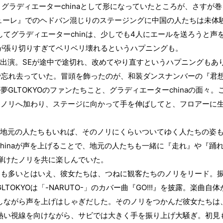
china
 グラディエーター
として形になっていたところが、さすが巻
ューレ』でのヘドバン混じりのステージングに中国の人たちは未体
chin
4
してグラディエーター
は、少しでも
人にエールを送ろうと声
が張り切りすぎてベリベリ壊れるというハプニングも。
出演。
SE
が途中で途切れ、改めてやり直すというハプニングもあ
で忘れ去っていた。冒頭を飾ったのが、和装ダンスナンバーの『君
愛夢
GLTOKYO
のファンたちこと、グラディエーター
china
の面々。
にノリへ加わり、ステージに向かって手を伸ばしてと、フロアーに
地元の人たちもいれば、そのノリにくらいついてゆく人たちの姿
hina
が声を上げることで、地元の人たちも一緒に『走れ』や『踊
弾けたノリを共に楽しんでいた。
ちも多いとはいえ、彼女たちは、つねに観客たちのノリをリード。
GLTOKYO
-NARUTO-
GO!!!
は「
」のカバー曲『
』を披露。楽曲自体
しながら声を上げはしゃぎだした。そのノリをつかんだ彼女たちは
熱い視線を向けながら、サビでは大きく手を振り上げ大騒ぎ。初見