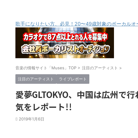
歌手になりたい方、必見！20〜49歳対象のボーカルオ
音楽の情報サイト「Muses」TOP
>
注目のアーティスト
>
注目のアーティスト
ライブレポート
愛夢GLTOKYO、中国は広州
気をレポート!!
2019年1月6日