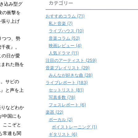
カテゴリー
き込み型グ
験の衝撃を
おすすめコラム (71)
を張り上げ
私と音楽 (7)
ライブハウス (10)
音楽コラム (52)
りつつ、勢
映画レビュー (4)
想千夜』。
人気ドラマ (11)
この日が愛
注目のアーティスト (259)
生まれた熱を
音楽プレイリスト (29)
みんなが好きな曲 (28)
も。サビの
ライブレポート (183)
セットリスト (81)
れ』と声を上
写真多数 (78)
フェスレポート (6)
振りなどわか
楽器 (22)
が中国にも
ボーカル (2)
、ここぞと
ボイストレーニング (1)
も常連も関
ギタリスト (6)