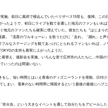
15
で実施。前日に風邪で寝込んでいたベリザベス
世も、復帰。この
がったようで、初日にライブを観て全通した地元のファンもいれば
ぐ地元のファンたちも確実に増えていた。彼女たちも『はじまり
披露。『流星のワルキューレ』を歌うたびに「走れ」「踊れ」と声
ワフルなステージングを観てあっけにとられるファンもいれば、ノ
TOKYO
の支持も着実に上がったようだ。
着替え、撮影会を実施。いろんな形で広州市の人たちに…中国の
していったのは間違いない。
きをし、短い時間とはいえ香港のディズニーランドを堪能。日付け
てしまい、電車のない時間帯に帰国するという最後の最後にハプニ
「蛍火虫」という大きなイベントを通して自分たちをアピールした