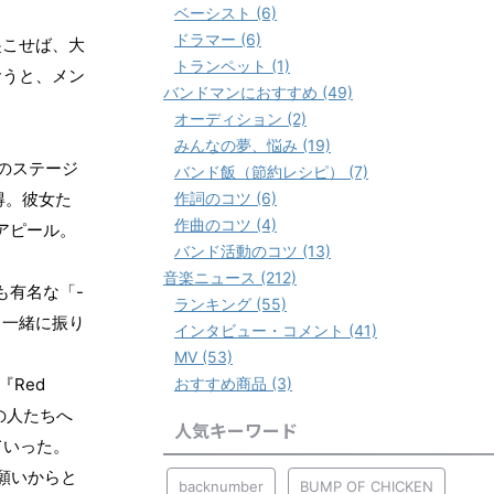
ベーシスト (6)
ドラマー (6)
起こせば、大
トランペット (1)
おうと、メン
バンドマンにおすすめ (49)
オーディション (2)
みんなの夢、悩み (19)
のステージ
バンド飯（節約レシピ） (7)
作詞のコツ (6)
得。彼女た
作曲のコツ (4)
アピール。
バンド活動のコツ (13)
音楽ニュース (212)
-
も有名な「
ランキング (55)
、一緒に振り
インタビュー・コメント (41)
MV (53)
おすすめ商品 (3)
Red
『
の人たちへ
人気キーワード
ていった。
願いからと
backnumber
BUMP OF CHICKEN