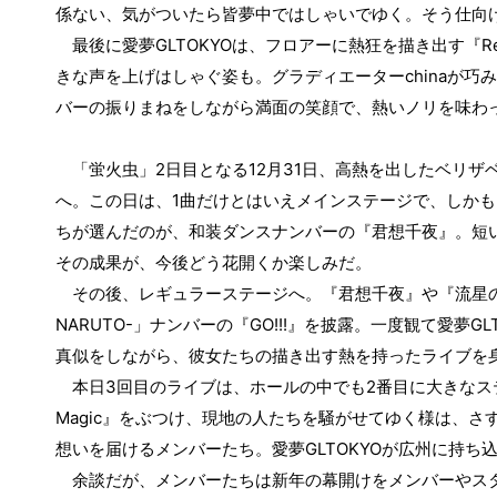
係ない、気がついたら皆夢中ではしゃいでゆく。そう仕向
GLTOKYO
R
最後に愛夢
は、フロアーに熱狂を描き出す『
china
きな声を上げはしゃぐ姿も。グラディエーター
が巧み
バーの振りまねをしながら満面の笑顔で、熱いノリを味わ
2
12
31
「蛍火虫」
日目となる
月
日、高熱を出したベリザ
1
へ。この日は、
曲だけとはいえメインステージで、しかも
ちが選んだのが、和装ダンスナンバーの『君想千夜』。短
その成果が、今後どう花開くか楽しみだ。
その後、レギュラーステージへ。『君想千夜』や『流星の
NARUTO-
GO!!!
GL
」ナンバーの『
』を披露。一度観て愛夢
真似をしながら、彼女たちの描き出す熱を持ったライブを
3
2
本日
回目のライブは、ホールの中でも
番目に大きなス
Magic
』をぶつけ、現地の人たちを騒がせてゆく様は、さ
GLTOKYO
想いを届けるメンバーたち。愛夢
が広州に持ち
余談だが、メンバーたちは新年の幕開けをメンバーやス