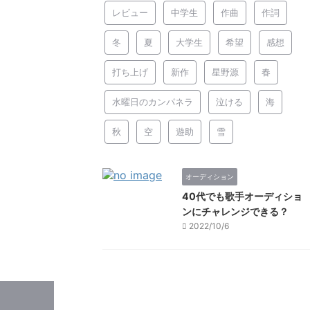
レビュー
中学生
作曲
作詞
冬
夏
大学生
希望
感想
打ち上げ
新作
星野源
春
水曜日のカンパネラ
泣ける
海
秋
空
遊助
雪
オーディション
40代でも歌手オーディショ
ンにチャレンジできる？
2022/10/6