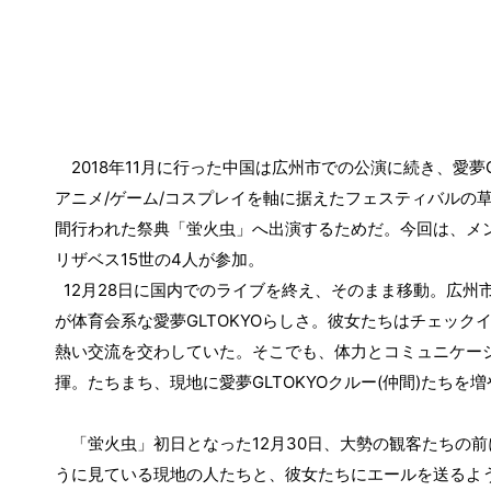
2018
11
年
月に行った中国は広州市での公演に続き、愛夢
/
/
アニメ
ゲーム
コスプレイを軸に据えたフェスティバルの
間行われた祭典「蛍火虫」へ出演するためだ。今回は、メ
15
4
リザベス
世の
人が参加。
12
月
28
日に国内でのライブを終え、そのまま移動。広州
が体育会系な愛夢
GLTOKYO
らしさ。彼女たちはチェック
熱い交流を交わしていた。そこでも、体力とコミュニケー
揮。たちまち、現地に愛夢
GLTOKYO
クルー
(
仲間
)
たちを増
12
30
「蛍火虫」初日となった
月
日、大勢の観客たちの前
うに見ている現地の人たちと、彼女たちにエールを送るよ