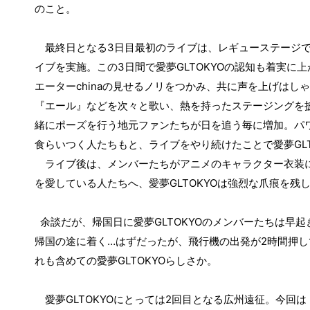
のこと。
3
最終日となる
日目最初のライブは、レギューステージ
3
GLTOKYO
イブを実施。この
日間で愛夢
の認知も着実に上
china
エーター
の見せるノリをつかみ、共に声を上げはしゃ
『エール』などを次々と歌い、熱を持ったステージングを
緒にポーズを行う地元ファンたちが日を追う毎に増加。パ
GL
食らいつく人たちもと、ライブをやり続けたことで愛夢
ライブ後は、メンバーたちがアニメのキャラクター衣装に
GLTOKYO
を愛している人たちへ、愛夢
は強烈な爪痕を残
余談だが、帰国日に愛夢
GLTOKYO
のメンバーたちは早起
帰国の途に着く
…
はずだったが、飛行機の出発が
2
時間押し
れも含めての愛夢
GLTOKYO
らしさか。
GLTOKYO
2
愛夢
にとっては
回目となる広州遠征。今回は