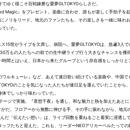
GLTOKYO
けてゆく様こそ百戦錬磨な愛夢
らしさだ。
ed Magic
』をプレゼント。楽曲に合わせ、誰もが楽しく手拍子を
にノリをリード。地元のファンたちも、その楽しさを一緒に味わ
っていた。
15
GLTOKYO
3
ベス
世がライブを欠席し、病院へ。愛夢
は、急遽
人で
30
万もの人たちへの前での生中継ライブ行う大きなチャンスを獲
い時間とはいえ、日本から来たグループという存在感をしっかりと
ワルキューレ』など、あえて連日歌い続けている楽曲や、中国で
TOKYO
のことを気になった人たちが連日足を運んでいたことから
身体でしっかり味わっていた。
テージで実施。『君想千夜』を通し、和な魅力と熱を加えたあとに
すがだ。フロアーから無数に伸びる手、その手に振れながら、地元
込んだ「伝えたい想い」は、ライブ回数を重ねるごと着実に浸透し
NEO
タッフたちと迎えた。これも、リーダー
アリカーベルたっての