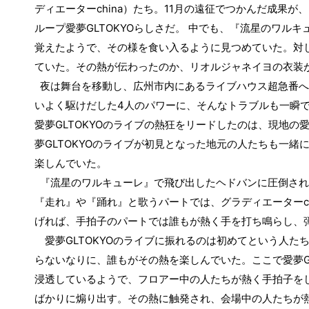
china
11
ディエーター
）たち。
月の遠征でつかんだ成果が、
GLTOKYO
ループ愛夢
らしさだ。 中でも、『流星のワルキ
覚えたようで、その様を食い入るように見つめていた。対
ていた。その熱が伝わったのか、リオルジャネイヨの衣装
夜は舞台を移動し、広州市内にあるライブハウス超急番へ
いよく駆けだした
4
人のパワーに、そんなトラブルも一瞬
愛夢
GLTOKYO
のライブの熱狂をリードしたのは、現地の
夢
GLTOKYO
のライブが初見となった地元の人たちも一緒
楽しんでいた。
『流星のワルキューレ』で飛び出したヘドバンに圧倒され
『走れ』や『踊れ』と歌うパートでは、グラディエーター
c
げれば、手拍子のパートでは誰もが熱く手を打ち鳴らし、
GLTOKYO
愛夢
のライブに振れるのは初めてという人た
らないなりに、誰もがその熱を楽しんでいた。ここで愛夢
浸透しているようで、フロアー中の人たちが熱く手拍子を
ばかりに煽り出す。その熱に触発され、会場中の人たちが