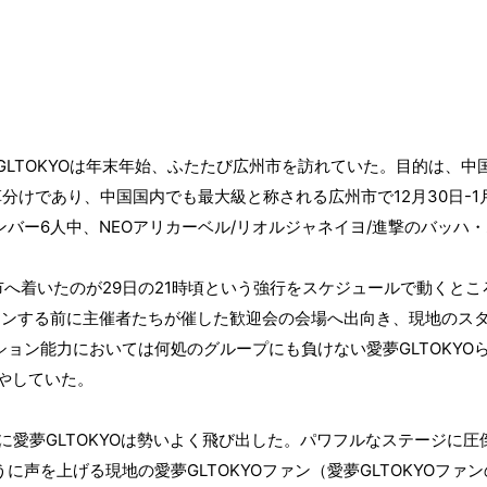
GLTOKYO
は年末年始、ふたたび広州市を訪れていた。目的は、中
12
30
-1
草分けであり、中国国内でも最大級と称される広州市で
月
日
6
NEO
/
/
ンバー
人中、
アリカーベル
リオルジャネイヨ
進撃のバッハ・
市へ着いたのが
29
日の
21
時頃という強行をスケジュールで動くとこ
インする前に主催者たちが催した歓迎会の会場へ出向き、現地のス
ション能力においては何処のグループにも負けない愛夢
GLTOKYO
やしていた。
GLTOKYO
に愛夢
は勢いよく飛び出した。パワフルなステージに圧
GLTOKYO
GLTOKYO
うに声を上げる現地の愛夢
ファン（愛夢
ファン