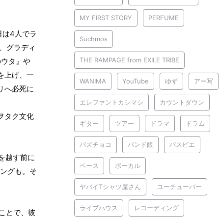
MY FIRST STORY
PERFUME
4
日は
人でラ
Suchmos
、グラディ
THE RAMPAGE from EXILE TRIBE
のウタ』や
を上げ、一
WANIMA
YouTube
ゆず
アー写
リへ必死に
エレファントカシマシ
カウントダウン
ヲタク文化
ギター
ツアー
ドラマ
ドラム
バズチョコ
バンド飯
パスピエ
を越す前に
ベース
ボーカル
ングも。そ
ヤバイTシャツ屋さん
ユーチューバー
ライブハウス
レコーディング
ことで、彼