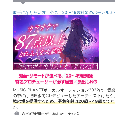
歌手になりたい方、必見！20〜49歳対象のボーカルオ
MUSIC PLANETボーカルオーディション2022は
の中には遅咲きでCDデビューしたアーティストはたく
戦の場を提供するため、募集年齢は20歳～49歳まで
か。
音楽経験問わず、初心者、大歓迎