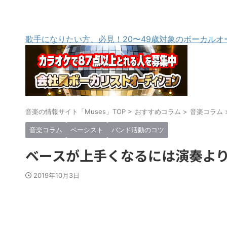
歌手になりたい方、必見！20〜49歳対象のボーカルオ
音楽の情報サイト「Muses」TOP
>
おすすめコラム
>
音楽コラム
音楽コラム
ベーシスト
バンド活動のコツ
ベースが上手くなるには演奏よ
2019年10月3日