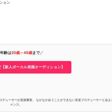
ション
。
年齢は
20歳～49歳
まで
／
だ【新人ボーカル発掘オーディション】
ロデューサーが直接審査。 なかなか会うことができない音楽プロデューサーと会え
ャンス。