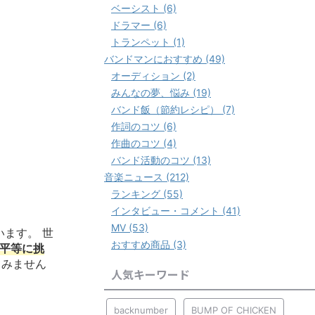
ベーシスト (6)
ドラマー (6)
トランペット (1)
バンドマンにおすすめ (49)
オーディション (2)
みんなの夢、悩み (19)
バンド飯（節約レシピ） (7)
作詞のコツ (6)
作曲のコツ (4)
バンド活動のコツ (13)
音楽ニュース (212)
ランキング (55)
インタビュー・コメント (41)
MV (53)
います。 世
おすすめ商品 (3)
平等に挑
てみません
人気キーワード
backnumber
BUMP OF CHICKEN