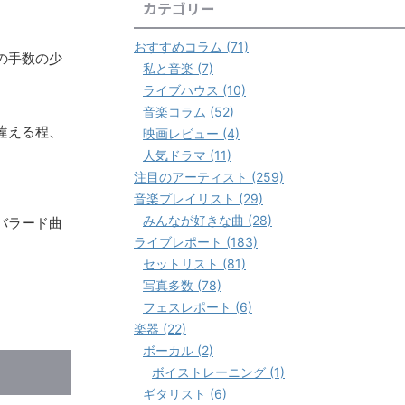
カテゴリー
おすすめコラム (71)
の手数の少
私と音楽 (7)
ライブハウス (10)
音楽コラム (52)
違える程、
映画レビュー (4)
人気ドラマ (11)
注目のアーティスト (259)
音楽プレイリスト (29)
みんなが好きな曲 (28)
バラード曲
ライブレポート (183)
セットリスト (81)
写真多数 (78)
フェスレポート (6)
楽器 (22)
ボーカル (2)
ボイストレーニング (1)
ギタリスト (6)