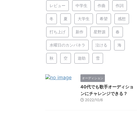
レビュー
中学生
作曲
作詞
冬
夏
大学生
希望
感想
打ち上げ
新作
星野源
春
水曜日のカンパネラ
泣ける
海
秋
空
遊助
雪
オーディション
40代でも歌手オーディショ
ンにチャレンジできる？
2022/10/6