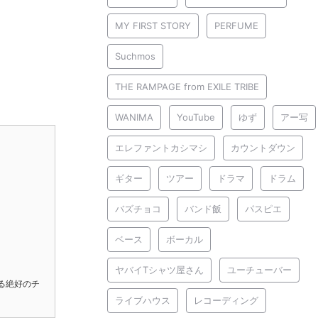
MY FIRST STORY
PERFUME
Suchmos
THE RAMPAGE from EXILE TRIBE
WANIMA
YouTube
ゆず
アー写
エレファントカシマシ
カウントダウン
ギター
ツアー
ドラマ
ドラム
バズチョコ
バンド飯
パスピエ
ベース
ボーカル
ヤバイTシャツ屋さん
ユーチューバー
る絶好のチ
ライブハウス
レコーディング