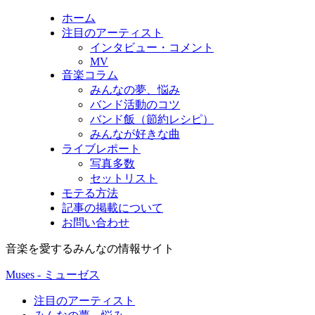
ホーム
注目のアーティスト
インタビュー・コメント
MV
音楽コラム
みんなの夢、悩み
バンド活動のコツ
バンド飯（節約レシピ）
みんなが好きな曲
ライブレポート
写真多数
セットリスト
モテる方法
記事の掲載について
お問い合わせ
音楽を愛するみんなの情報サイト
Muses - ミューゼス
注目のアーティスト