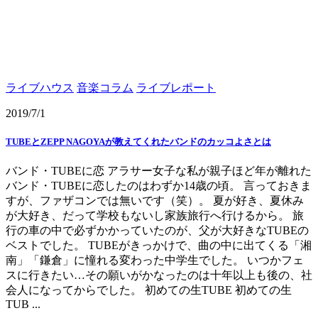
ライブハウス
音楽コラム
ライブレポート
2019/7/1
TUBEとZEPP NAGOYAが教えてくれたバンドのカッコよさとは
バンド・TUBEに恋 アラサー女子な私が親子ほど年が離れた
バンド・TUBEに恋したのはわずか14歳の頃。 言っておきま
すが、ファザコンでは無いです（笑）。 夏が好き、夏休み
が大好き、だって学校もないし家族旅行へ行けるから。 旅
行の車の中で必ずかかっていたのが、父が大好きなTUBEの
ベストでした。 TUBEがきっかけで、曲の中に出てくる「湘
南」「鎌倉」に憧れる変わった中学生でした。 いつかフェ
スに行きたい…その願いがかなったのは十年以上も後の、社
会人になってからでした。 初めての生TUBE 初めての生
TUB ...