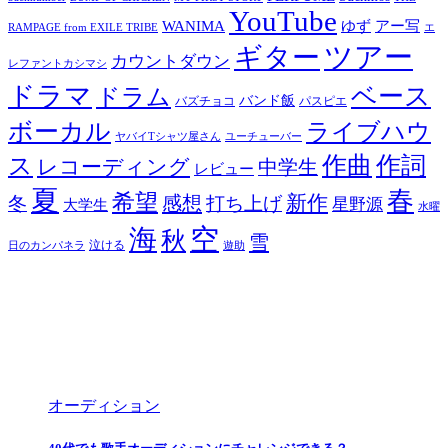
YouTube
ゆず
アー写
WANIMA
RAMPAGE from EXILE TRIBE
エ
ツアー
ギター
カウントダウン
レファントカシマシ
ドラマ
ベース
ドラム
バンド飯
バズチョコ
パスピエ
ボーカル
ライブハウ
ヤバイTシャツ屋さん
ユーチューバー
ス
作曲
作詞
レコーディング
中学生
レビュー
夏
春
希望
新作
感想
冬
打ち上げ
星野源
大学生
水曜
空
海
秋
雪
泣ける
日のカンパネラ
遊助
オーディション