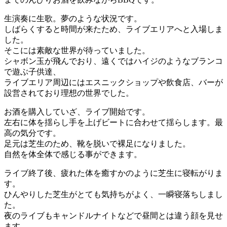
生演奏に生歌。夢のような状況です。
しばらくすると時間が来たため、ライブエリアへと入場しま
した。
そこには素敵な世界が待っていました。
シャボン玉が飛んでおり、遠くではハイジのようなブランコ
で遊ぶ子供達、
ライブエリア周辺にはエスニックショップや飲食店、バーが
設営されており理想の世界でした。
お酒を購入していざ、ライブ開始です。
左右に体を揺らし手を上げビートに合わせて揺らします。最
高の気分です。
足元は芝生のため、靴を脱いで裸足になりました。
自然を体全体で感じる事ができます。
ライブ終了後、疲れた体を癒すかのように芝生に寝転がりま
す。
ひんやりした芝生がとても気持ちがよく、一瞬寝落ちしまし
た。
夜のライブもキャンドルナイトなどで昼間とは違う顔を見せ
ます。