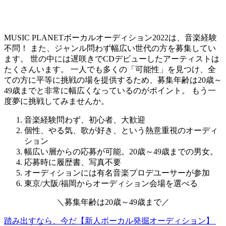
MUSIC PLANETボーカルオーディション2022は、音楽経験
不問！ また、ジャンル問わず幅広い世代の方を募集してい
ます。 世の中には遅咲きでCDデビューしたアーティストは
たくさんいます。
一人でも多くの「可能性」を見つけ、全
ての方に平等に挑戦の場を提供するため、募集年齢は20歳～
49歳までと非常に幅広くなっているのがポイント。
もう一
度夢に挑戦してみませんか。
音楽経験問わず、初心者、大歓迎
個性、やる気、歌が好き、という熱意重視のオーディ
ション
幅広い層からの応募が可能。20歳～49歳までの男女。
応募時に履歴書、写真不要
オーディションには有名音楽プロデユーサーが参加
東京/大阪/福岡からオーディション会場を選べる
＼
募集年齢は
20歳～49歳
まで
／
踏み出すなら、今だ【新人ボーカル発掘オーディション】