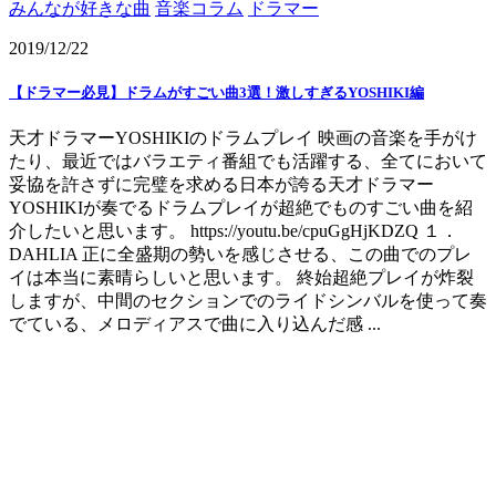
みんなが好きな曲
音楽コラム
ドラマー
2019/12/22
【ドラマー必見】ドラムがすごい曲3選！激しすぎるYOSHIKI編
天才ドラマーYOSHIKIのドラムプレイ 映画の音楽を手がけ
たり、最近ではバラエティ番組でも活躍する、全てにおいて
妥協を許さずに完璧を求める日本が誇る天才ドラマー
YOSHIKIが奏でるドラムプレイが超絶でものすごい曲を紹
介したいと思います。 https://youtu.be/cpuGgHjKDZQ １．
DAHLIA 正に全盛期の勢いを感じさせる、この曲でのプレ
イは本当に素晴らしいと思います。 終始超絶プレイが炸裂
しますが、中間のセクションでのライドシンバルを使って奏
でている、メロディアスで曲に入り込んだ感 ...