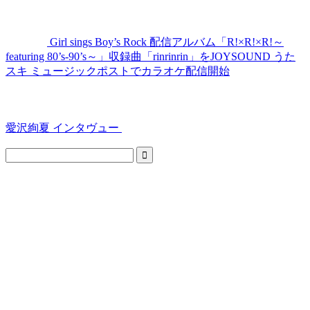
Girl sings Boy’s Rock 配信アルバム「R!×R!×R!～
featuring 80’s-90’s～」収録曲「rinrinrin」をJOYSOUND うた
スキ ミュージックポストでカラオケ配信開始
愛沢絢夏 インタヴュー