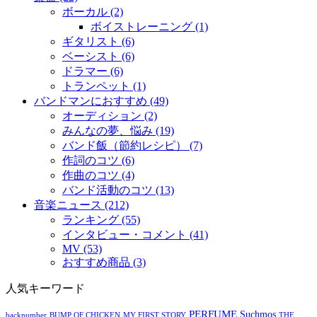
ボーカル (2)
ボイストレーニング (1)
ギタリスト (6)
ベーシスト (6)
ドラマー (6)
トランペット (1)
バンドマンにおすすめ (49)
オーディション (2)
みんなの夢、悩み (19)
バンド飯（節約レシピ） (7)
作詞のコツ (6)
作曲のコツ (4)
バンド活動のコツ (13)
音楽ニュース (212)
ランキング (55)
インタビュー・コメント (41)
MV (53)
おすすめ商品 (3)
人気キーワード
PERFUME
Suchmos
backnumber
BUMP OF CHICKEN
MY FIRST STORY
THE