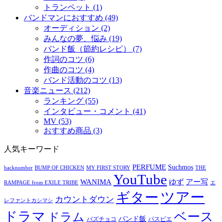
トランペット (1)
バンドマンにおすすめ (49)
オーディション (2)
みんなの夢、悩み (19)
バンド飯（節約レシピ） (7)
作詞のコツ (6)
作曲のコツ (4)
バンド活動のコツ (13)
音楽ニュース (212)
ランキング (55)
インタビュー・コメント (41)
MV (53)
おすすめ商品 (3)
人気キーワード
PERFUME
Suchmos
backnumber
BUMP OF CHICKEN
MY FIRST STORY
THE
YouTube
ゆず
アー写
WANIMA
RAMPAGE from EXILE TRIBE
エ
ツアー
ギター
カウントダウン
レファントカシマシ
ドラマ
ベース
ドラム
バンド飯
バズチョコ
パスピエ