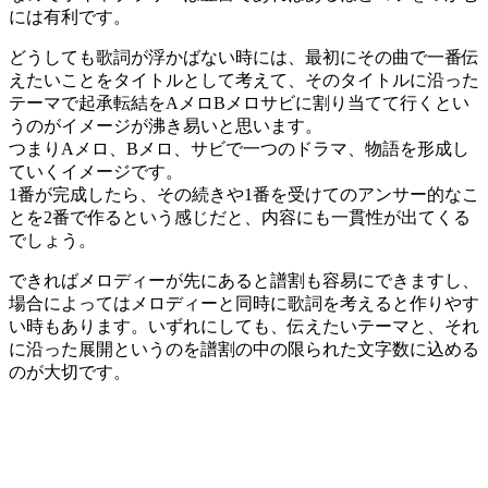
には有利です。
どうしても歌詞が浮かばない時には、最初にその曲で一番伝
えたいことをタイトルとして考えて、そのタイトルに沿った
テーマで起承転結をAメロBメロサビに割り当てて行くとい
うのがイメージが沸き易いと思います。
つまりAメロ、Bメロ、サビで一つのドラマ、物語を形成し
ていくイメージです。
1番が完成したら、その続きや1番を受けてのアンサー的なこ
とを2番で作るという感じだと、内容にも一貫性が出てくる
でしょう。
できればメロディーが先にあると譜割も容易にできますし、
場合によってはメロディーと同時に歌詞を考えると作りやす
い時もあります。いずれにしても、伝えたいテーマと、それ
に沿った展開というのを譜割の中の限られた文字数に込める
のが大切です。