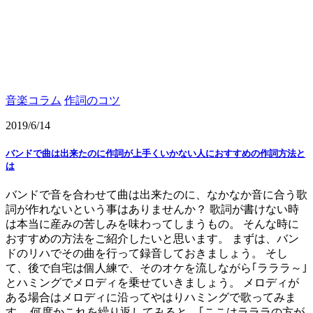
音楽コラム
作詞のコツ
2019/6/14
バンドで曲は出来たのに作詞が上手くいかない人におすすめの作詞方法と
は
バンドで音を合わせて曲は出来たのに、なかなか音に合う歌
詞が作れないという事はありませんか？ 歌詞が書けない時
は本当に産みの苦しみを味わってしまうもの。 そんな時に
おすすめの方法をご紹介したいと思います。 まずは、バン
ドのリハでその曲を行って録音しておきましょう。 そし
て、後で自宅は個人練で、そのオケを流しながら｢ラララ～｣
とハミングでメロディを乗せていきましょう。 メロディが
ある場合はメロディに沿ってやはりハミングで歌ってみま
す。 何度かこれを繰り返してみると、｢ここはラララの方が