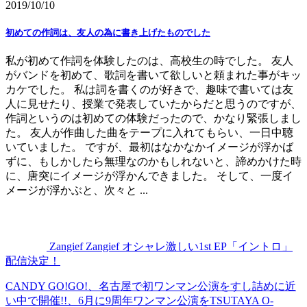
2019/10/10
初めての作詞は、友人の為に書き上げたものでした
私が初めて作詞を体験したのは、高校生の時でした。 友人
がバンドを初めて、歌詞を書いて欲しいと頼まれた事がキッ
カケでした。 私は詞を書くのが好きで、趣味で書いては友
人に見せたり、授業で発表していたからだと思うのですが、
作詞というのは初めての体験だったので、かなり緊張しまし
た。 友人が作曲した曲をテープに入れてもらい、一日中聴
いていました。 ですが、最初はなかなかイメージが浮かば
ずに、もしかしたら無理なのかもしれないと、諦めかけた時
に、唐突にイメージが浮かんできました。 そして、一度イ
メージが浮かぶと、次々と ...
Zangief Zangief オシャレ激しい1st EP「イントロ」
配信決定！
CANDY GO!GO!、名古屋で初ワンマン公演をすし詰めに近
い中で開催!!、6月に9周年ワンマン公演をTSUTAYA O-