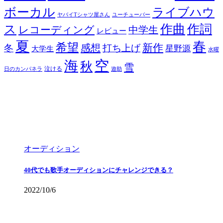
ボーカル
ライブハウ
ヤバイTシャツ屋さん
ユーチューバー
ス
作曲
作詞
レコーディング
中学生
レビュー
夏
春
希望
新作
感想
冬
打ち上げ
星野源
大学生
水曜
空
海
秋
雪
泣ける
日のカンパネラ
遊助
オーディション
40代でも歌手オーディションにチャレンジできる？
2022/10/6