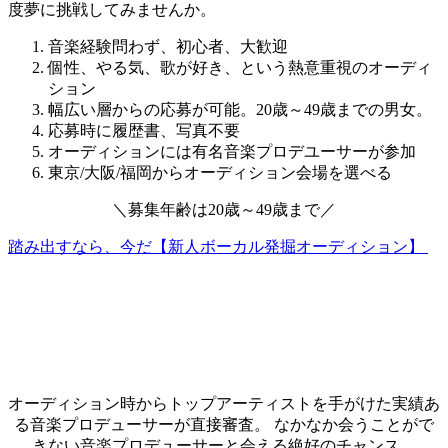
度夢に挑戦してみませんか。
音楽経験問わず、初心者、大歓迎
個性、やる気、歌が好き、という熱意重視のオーディ
ション
幅広い層からの応募が可能。20歳～49歳までの男女。
応募時に履歴書、写真不要
オーディションには有名音楽プロデユーサーが参加
東京/大阪/福岡からオーディション会場を選べる
＼
募集年齢は
20歳～49歳
まで
／
踏み出すなら、今だ【新人ボーカル発掘オーディション】
オーディション時からトップアーティストを手がけた実績あ
る音楽プロデューサーが直接審査。 なかなか会うことがで
きない音楽プロデューサーと会える絶好のチャンス。