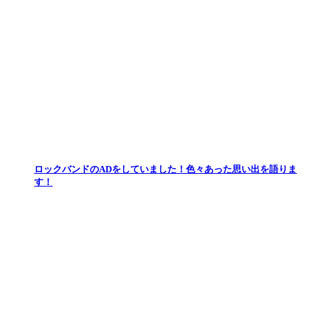
ロックバンドのADをしていました！色々あった思い出を語りま
す！