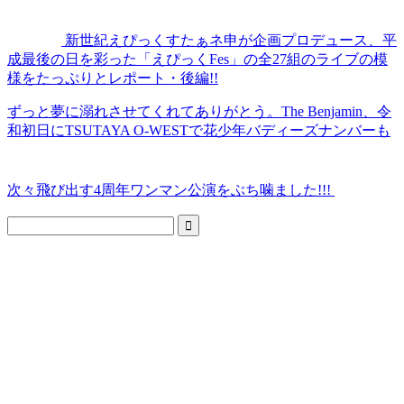
新世紀えぴっくすたぁネ申が企画プロデュース、平
成最後の日を彩った「えぴっくFes」の全27組のライブの模
様をたっぷりとレポート・後編!!
ずっと夢に溺れさせてくれてありがとう。The Benjamin、令
和初日にTSUTAYA O-WESTで花少年バディーズナンバーも
次々飛び出す4周年ワンマン公演をぶち噛ました!!!