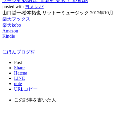
ソーシャル時代に音楽を“売る”7つの戦略
posted with
ヨメレバ
山口哲一/松本拓也 リットーミュージック 2012年10月
楽天ブックス
楽天kobo
Amazon
Kindle
にほんブログ村
Post
Share
Hatena
LINE
note
URLコピー
この記事を書いた人