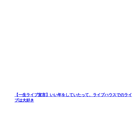
【一生ライブ宣言】いい年をしていたって、ライブハウスでのライ
ブは大好き