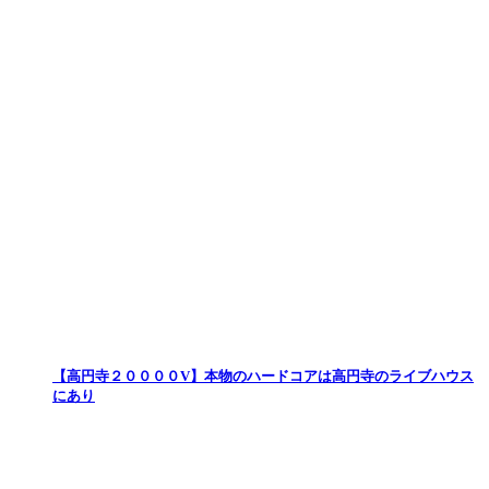
【高円寺２００００V】本物のハードコアは高円寺のライブハウス
にあり