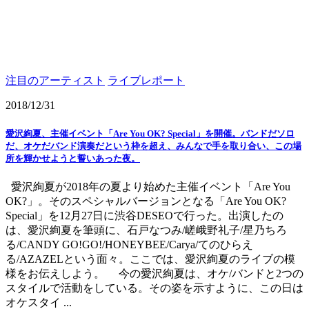
注目のアーティスト
ライブレポート
2018/12/31
愛沢絢夏、主催イベント「Are You OK? Special」を開催。バンドだソロ
だ、オケだバンド演奏だという枠を超え、みんなで手を取り合い、この場
所を輝かせようと誓いあった夜。
愛沢絢夏が2018年の夏より始めた主催イベント「Are You
OK?」。そのスペシャルバージョンとなる「Are You OK?
Special」を12月27日に渋谷DESEOで行った。出演したの
は、愛沢絢夏を筆頭に、石戸なつみ/嵯峨野礼子/星乃ちろ
る/CANDY GO!GO!/HONEYBEE/Carya/てのひらえ
る/AZAZELという面々。ここでは、愛沢絢夏のライブの模
様をお伝えしよう。 今の愛沢絢夏は、オケ/バンドと2つの
スタイルで活動をしている。その姿を示すように、この日は
オケスタイ ...