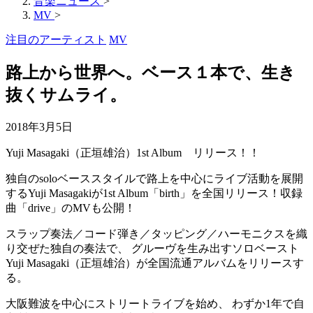
音楽ニュース
>
MV
>
注目のアーティスト
MV
路上から世界へ。ベース１本で、生き
抜くサムライ。
2018年3月5日
Yuji Masagaki（正垣雄治）1st Album リリース！！
独自のsoloベーススタイルで路上を中心にライブ活動を展開
するYuji Masagakiが1st Album「birth」を全国リリース！収録
曲「drive」のMVも公開！
スラップ奏法／コード弾き／タッピング／ハーモニクスを織
り交ぜた独自の奏法で、 グルーヴを生み出すソロベースト
Yuji Masagaki（正垣雄治）が全国流通アルバムをリリースす
る。
大阪難波を中心にストリートライブを始め、 わずか1年で自