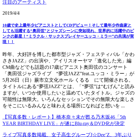
注目のアーティスト
2019/4/4
10歳で史上最年少ピアニストとしてCDデビュー！そして最年少作曲家と
しても活躍する“奥田弦”とジャズシーンに突如現れ、世界的に活躍中のピ
ンクの新星！“ミラクル・サックスプレイヤーユッコ・ミラー”の共演が実
現！！
昨年、大好評を博した都市型ジャズ・フェスティバル「かわ
さきJAZZ」の出演や、アイリスオーヤマ「進化した光」編
CM曲などでも話題の17歳ピアニスト奥田弦のコンサート
「奥田弦ジャズライブ “夢弦JAZZ”feat.ユッコ・ミラー」が
5月26日（日）蕨市立文化ホール くるる にて開催される。
タイトルにある“夢弦JAZZ”とは、「“夢弦”は“むげん”と読み
ますが、いつか使用したいと温めていたタイトル。ジャズの
可能性は無限大。いろんなセッションでその無限大な楽しさ
をそこにいるみんなと味わえる場所になればと想いを ...
【写真多数・レポート】橋本奈々未が甦る乃木坂46「5th
YEAR BIRTHDAY LIVE」が遂にBlu-ray＆DVD化が決定
ライブ写真多数掲載、女子高生グループJ☆Dee’Z、3年ぶり