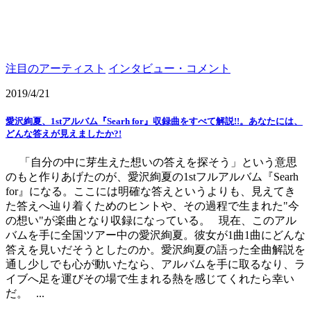
注目のアーティスト
インタビュー・コメント
2019/4/21
愛沢絢夏、1stアルバム『Searh for』収録曲をすべて解説!!。あなたには、
どんな答えが見えましたか?!
「自分の中に芽生えた想いの答えを探そう」という意思
のもと作りあげたのが、愛沢絢夏の1stフルアルバム『Searh
for』になる。ここには明確な答えというよりも、見えてき
た答えへ辿り着くためのヒントや、その過程で生まれた"今
の想い"が楽曲となり収録になっている。 現在、このアル
バムを手に全国ツアー中の愛沢絢夏。彼女が1曲1曲にどんな
答えを見いだそうとしたのか。愛沢絢夏の語った全曲解説を
通し少しでも心が動いたなら、アルバムを手に取るなり、ラ
イブへ足を運びその場で生まれる熱を感じてくれたら幸い
だ。 ...