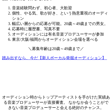
音楽経験問わず、初心者、大歓迎
個性、やる気、歌が好き、という熱意重視のオーディ
ション
幅広い層からの応募が可能。20歳～49歳までの男女。
応募時に履歴書、写真不要
オーディションには有名音楽プロデユーサーが参加
東京/大阪/福岡からオーディション会場を選べる
＼
募集年齢は
20歳～49歳
まで
／
踏み出すなら、今だ【新人ボーカル発掘オーディション】
オーディション時からトップアーティストを手がけた実績あ
る音楽プロデューサーが直接審査。 なかなか会うことがで
きない音楽プロデューサーと会える絶好のチャンス。