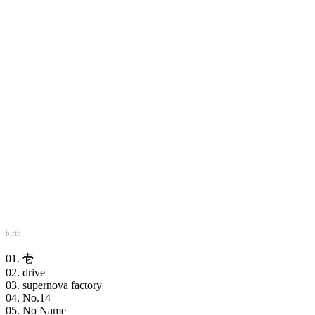
birth
01. 壱
02. drive
03. supernova factory
04. No.14
05. No Name