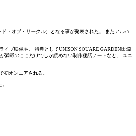
e」（ア・フラッド・オブ・サークル）となる事が発表された。 またアルバ
を超えるライブ映像や、 特典としてUNISON SQUARE GARDEN田淵
が満載のここだけでしか読めない制作秘話ノートなど、 ユニ
ters」で初オンエアされる。
た。