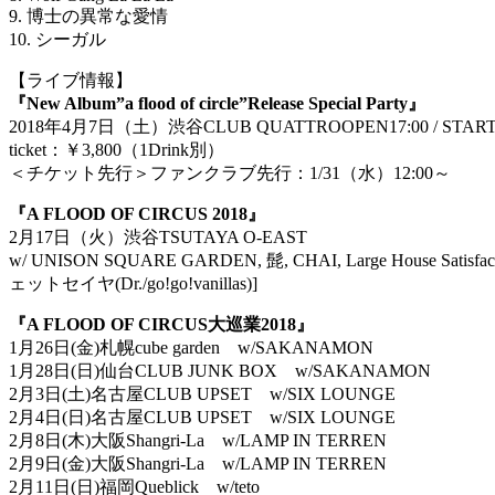
9. 博士の異常な愛情
10. シーガル
【ライブ情報】
『New Album”a flood of circle”Release Special Party』
2018年4月7日（土）渋谷CLUB QUATTROOPEN17:00 / START1
ticket：￥3,800（1Drink別）
＜チケット先行＞ファンクラブ先行：1/31（水）12:00～
『A FLOOD OF CIRCUS 2018』
2月17日（火）渋谷TSUTAYA O-EAST
w/ UNISON SQUARE GARDEN, 髭, CHAI, Large House Satis
ェットセイヤ(Dr./go!go!vanillas)]
『A FLOOD OF CIRCUS大巡業2018』
1月26日(金)札幌cube garden w/SAKANAMON
1月28日(日)仙台CLUB JUNK BOX w/SAKANAMON
2月3日(土)名古屋CLUB UPSET w/SIX LOUNGE
2月4日(日)名古屋CLUB UPSET w/SIX LOUNGE
2月8日(木)大阪Shangri-La w/LAMP IN TERREN
2月9日(金)大阪Shangri-La w/LAMP IN TERREN
2月11日(日)福岡Queblick w/teto