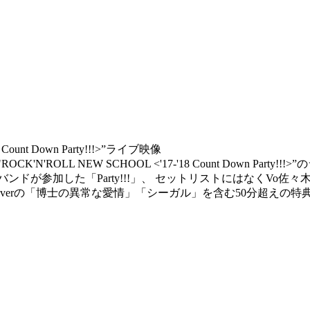
18 Count Down Party!!!>”ライブ映像
"ROCK'N'ROLL NEW SCHOOL <'17-'18 Count Do
加した「Party!!!」、 セットリストにはなくVo佐々木の思いつき
アverの「博士の異常な愛情」「シーガル」を含む50分超えの特