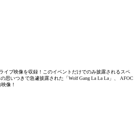
wn Party!!!>”のライブ映像を収録！このイベントだけでのみ披露されるスペ
で急遽披露された「Wolf Gang La La La」、 AFOC
典映像！