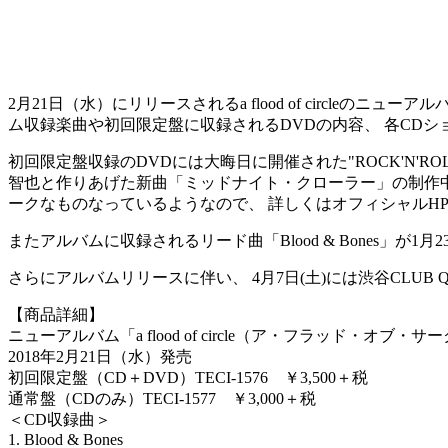
2月21日（水）にリリースされるa flood of circleのニ
ム収録楽曲や初回限定盤に収録されるDVDの内容、 各CD
初回限定盤収録のDVDには大晦日に開催された"ROCK'N'ROLL NEW 
智也と作りあげた新曲「ミッドナイト・クローラー」の制作中
ークなものなっているようなので、 詳しくはオフィシャルH
またアルバムに収録されるリード曲「Blood & Bones」が1月23日（火）F
さらにアルバムリリースに伴い、 4月7日(土)には渋谷CLUB
【商品詳細】
ニューアルバム「a flood of circle（ア・フラッド・オブ・サ
2018年2月21日（水）発売
初回限定盤（CD＋DVD）TECI-1576 ￥3,500＋税
通常盤（CDのみ）TECI-1577 ￥3,000＋税
＜CD収録曲＞
1. Blood & Bones