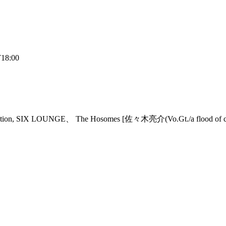
8:00
faction, SIX LOUNGE、 The Hosomes [佐々木亮介(Vo.Gt./a flo