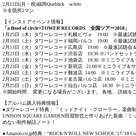
2月12日(月・祝)福岡Queblick w/teto
※全箇所2マン
【インストアイベント情報】
「a flood of circle×TOWER RECORDS 全国ツアー2018」
1月25日（木）タワーレコード札幌ピヴォ 19:00 ※最速
2月10日（土）タワーレコード福岡パルコ 19:00 ※最速
2月13日（火）タワーレコード広島店 19:00 ※最速試聴
2月21日（水）タワーレコード渋谷店 19:30 ※バンドセット
2月22日（木）タワーレコード池袋店 19:30 ※ミニライブ
2月23日（金）タワーレコード新宿店 21:00※ミニライブ＆
2月24日（土）タワーレコード難波店 14:00 ※ミニライブ
2月24日（土）タワーレコード名古屋パルコ店 18:00 ※ミ
2月25日（日）タワーレコード仙台パルコ店 18:30 ※ミニ
※開始時間、 変更になる場合がございます。 各地、 詳細を
【アルバム購入特典情報】
●タワーレコード特典：「ミッドナイト・クローラー」楽曲
UNISON SQUARE GARDEN田淵智也と作りあげた
めない制作秘話ノート！
●Amazon.co.jp特典：“ROCK'N'ROLL NEW SCHOOL '17-'18 Coun