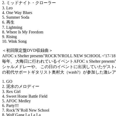
2. ミッドナイト・クローラー
3. Leo
4. One Way Blues
5. Summer Soda
6. 再生
7. Lightning
8. Where Is My Freedom
9. Rising
10. Wink Song
＜初回限定盤DVD収録曲＞
AFOC x Shelter presents"ROCK'N'ROLL NEW SCHOOL <'17-'
毎年、 大晦日に行われているイベントAFOC x Shelter presents
シャルメドレーや、 この日のイベントに出演していたゲストバンドが参
の初代サポートギタリスト奥村大（wash?）が参加した激レ
1. GO
2. 泥水のメロディー
3. Rex Girl
4. Sweet Home Battle Field
5. AFOC Medley
6. Party!!!
7. Rock’N’Roll New School
8. Wolf Gang La La La