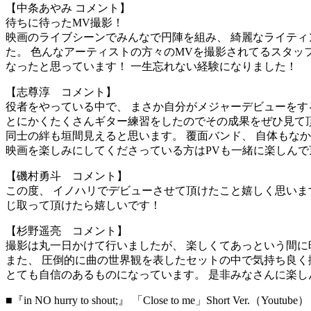
【中条あやみ コメント】
待ちに待ったMV撮影！
映画のライブシーンでみんなで円陣を組み、 綺麗なライテ
た。 色んなアーティストの方々のMVを撮影されてるスタッ
なったと思っています！ 一生忘れない経験になりました！
【志尊淳 コメント】
役者をやっている中で、 まさか自分がメジャーデビューをす
とにかくたくさんギター練習をしたのでその成果をぜひ見て頂けたらと
同士の絆も垣間見えると思います。 覆面バンド、 自体もなか
映画を楽しみにしてくださっている方はPVも一緒に楽しんで
【磯村勇斗 コメント】
この度、 イノハリでデビューさせて頂けたこと嬉しく思いま
じ取って頂けたら嬉しいです！
【杉野遥亮 コメント】
撮影は丸一日かけて行いましたが、 楽しくてあっという間に
また、 圧倒的に曲の世界観を表したセットの中で気持ち良く
とても自信のあるものになっています。 是非みなさんに楽し
■『in NO hurry to shout;』 「Close to me」Short Ver.（Youtube）