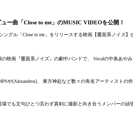
デビュー曲「Close to me」のMUSIC VIDEOを公開！
ューシングル「Close to me」をリリースする映画【覆面系ノイズ】から飛
映画『覆面系ノイズ』の劇中バンドで、 Vocalの中条あやみ、 Gu
IMPSや[Alexandros]、 東方神起など数々の有名アーティ
れない現場でも文句ひとつ言わず真剣に撮影と向き合うメンバーの