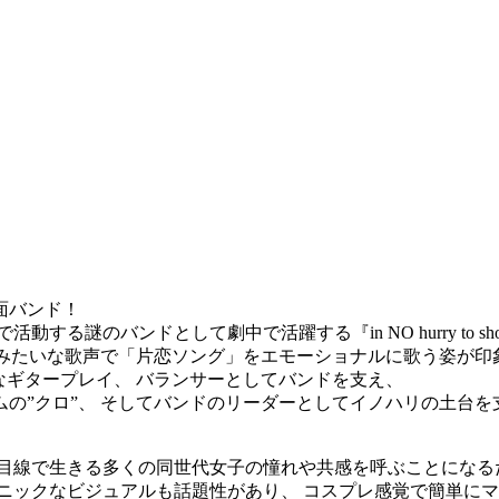
面バンド！
謎のバンドとして劇中で活躍する『in NO hurry to sho
スみたいな歌声で「片恋ソング」をエモーショナルに歌う姿が印
なギタープレイ、 バランサーとしてバンドを支え、
の”クロ”、 そしてバンドのリーダーとしてイノハリの土台を支
じ目線で生きる多くの同世代女子の憧れや共感を呼ぶことになる
ニックなビジュアルも話題性があり、 コスプレ感覚で簡単に