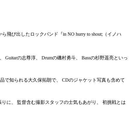
び出したロックバンド『in NO hurry to shout;（イノハ
itarの志尊淳、 Drumの磯村勇斗、 Bassの杉野遥亮といっ
ストの作品で知られる大久保拓朗で、 CDのジャケット写真も含めて
頑張りに、 監督含む撮影スタッフの士気もあがり、 初挑戦とは