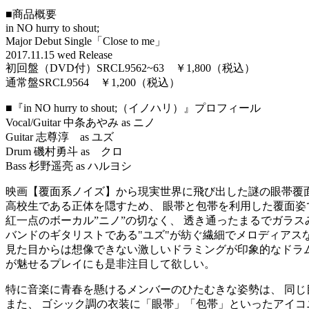
■商品概要
in NO hurry to shout;
Major Debut Single「Close to me」
2017.11.15 wed Release
初回盤（DVD付）SRCL9562~63 ￥1,800（税込）
通常盤SRCL9564 ￥1,200（税込）
■『in NO hurry to shout;（イノハリ）』プロフィール
Vocal/Guitar 中条あやみ as ニノ
Guitar 志尊淳 as ユズ
Drum 磯村勇斗 as クロ
Bass 杉野遥亮 as ハルヨシ
映画【覆面系ノイズ】から現実世界に飛び出した謎の眼帯覆
高校生である正体を隠すため、 眼帯と包帯を利用した覆面姿で活動する
紅一点のボーカル”ニノ”の切なく、 透き通ったまるでガラ
バンドのギタリストである"ユズ"が紡ぐ繊細でメロディアス
見た目からは想像できない激しいドラミングが印象的なドラム
が魅せるプレイにも是非注目して欲しい。
特に音楽に青春を懸けるメンバーのひたむきな姿勢は、 同
また、 ゴシック調の衣装に「眼帯」「包帯」といったアイコ