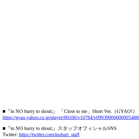
■『in NO hurry to shout;』 「Close to me」Short Ver.（GYAO!）
https://gyao.yahoo.co.jp/player/00100/v10784/v09939000000005488
■『in NO hurry to shout;』スタッフオフィシャルSNS
Twitter:
https://twitter.com/inohari_staff