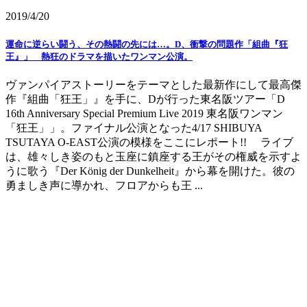
2019/4/20
運命に逆らい闘う、その熱闘の先には…。D、衝撃の問題作「組曲『狂
王』」 熱狂のドラマを描いたワンマン公演。
ヴァンパイアストーリーをテーマとした最新作にして最高傑
作『組曲「狂王」』を手に、Dが行った東名阪ツアー「D
16th Anniversary Special Premium Live 2019 東名阪ワンマン
「狂王」」。ファイナル公演となった4/17 SHIBUYA
TSUTAYA O-EAST公演の模様をここにレポート!! ライブ
は、雄々しき姿のもと玉座に鎮座する王がその権威を示すよ
うに歌う『Der König der Dunkelheit』から幕を開けた。彼の
勇ましき声に導かれ、フロアからも王 ...