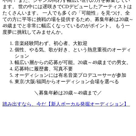
不問！ また、ジャンル問わず幅広い世代の方を募集してい
ます。 世の中には遅咲きでCDデビューしたアーティストは
たくさんいます。
一人でも多くの「可能性」を見つけ、全
ての方に平等に挑戦の場を提供するため、募集年齢は20歳～
49歳までと非常に幅広くなっているのがポイント。
もう一
度夢に挑戦してみませんか。
音楽経験問わず、初心者、大歓迎
個性、やる気、歌が好き、という熱意重視のオーディ
ション
幅広い層からの応募が可能。20歳～49歳までの男女。
応募時に履歴書、写真不要
オーディションには有名音楽プロデユーサーが参加
東京/大阪/福岡からオーディション会場を選べる
＼
募集年齢は
20歳～49歳
まで
／
踏み出すなら、今だ【新人ボーカル発掘オーディション】