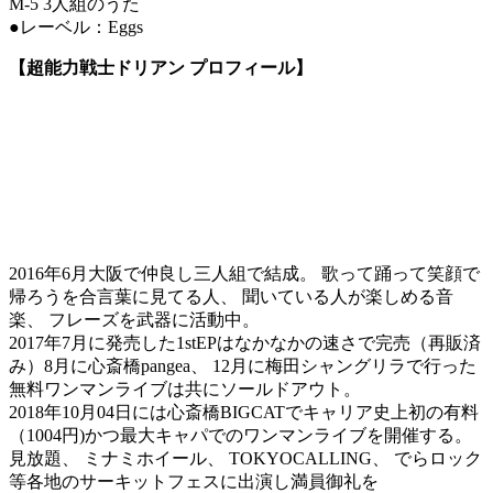
M-5 3人組のうた
●レーベル：Eggs
【超能力戦士ドリアン プロフィール】
2016年6月大阪で仲良し三人組で結成。 歌って踊って笑顔で
帰ろうを合言葉に見てる人、 聞いている人が楽しめる音
楽、 フレーズを武器に活動中。
2017年7月に発売した1stEPはなかなかの速さで完売（再販済
み）8月に心斎橋pangea、 12月に梅田シャングリラで行った
無料ワンマンライブは共にソールドアウト。
2018年10月04日には心斎橋BIGCATでキャリア史上初の有料
（1004円)かつ最大キャパでのワンマンライブを開催する。
見放題、 ミナミホイール、 TOKYOCALLING、 でらロック
等各地のサーキットフェスに出演し満員御礼を