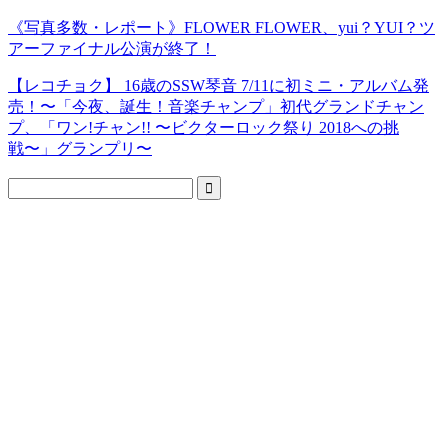
《写真多数・レポート》FLOWER FLOWER、yui？YUI？ツ
アーファイナル公演が終了！
【レコチョク】 16歳のSSW琴音 7/11に初ミニ・アルバム発
売！〜「今夜、誕生！音楽チャンプ」初代グランドチャン
プ、「ワン!チャン!! 〜ビクターロック祭り 2018への挑
戦〜」グランプリ〜