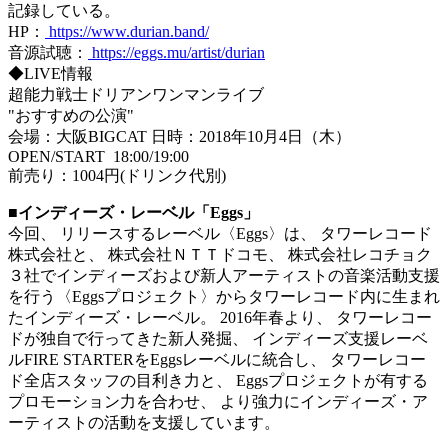
記録している。
HP：
https://www.durian.band/
音源試聴：
https://eggs.mu/artist/durian
◆LIVE情報
超能力戦士ドリアンワンマンライブ
"おすすめの公演"
会場：大阪BIGCAT 日時：2018年10月4日（木）
OPEN/START 18:00/19:00
前売り：1004円(ドリンク代別)
■インディーズ・レーベル「Eggs」
今回、 リリースするレーベル〈Eggs〉は、 タワーレコード
株式会社と、 株式会社ＮＴＴドコモ、 株式会社レコチョク
３社でインディーズおよび新人アーティストの音楽活動支援
を行う〈Eggsプロジェクト〉からタワーレコード内に生まれ
たインディーズ・レーベル。 2016年春より、 タワーレコー
ドが独自で行ってきた新人発掘、 インディーズ支援レーベ
ルFIRE STARTERをEggsレーベルに統合し、 タワーレコー
ド全店スタッフの目利き力と、 Eggsプロジェクトが有する
プロモーション力を合わせ、 より強力にインディーズ・ア
ーティストの活動を支援しています。