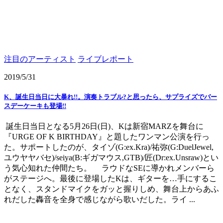
注目のアーティスト
ライブレポート
2019/5/31
K、誕生日当日に大暴れ!!。演奏トラブル?と思ったら、サプライズでバー
スデーケーキも登場!!
誕生日当日となる5月26日(日)、Kは新宿MARZを舞台に
『URGE OF K BIRTHDAY』と題したワンマン公演を行っ
た。サポートしたのが、タイゾ(G:ex.Kra)/祐弥(G:DuelJewel,
ユウヤヤバセ)/seiya(B:ギガマウス,GTB)/匠(Dr:ex.Unsraw)とい
う気心知れた仲間たち。 ラウドなSEに導かれメンバーら
がステージへ。最後に登場したKは、ギターを…手にするこ
となく、スタンドマイクをガッと握りしめ、舞台上からあふ
れだした轟音を全身で感じながら歌いだした。ライ ...