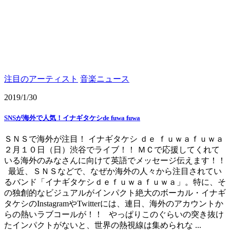
注目のアーティスト
音楽ニュース
2019/1/30
SNSが海外で人気！イナギタケシde fuwa fuwa
ＳＮＳで海外が注目！ イナギタケシ ｄｅ ｆｕｗａｆｕｗａ
２月１０日（日）渋谷でライブ！！ ＭＣで応援してくれて
いる海外のみなさんに向けて英語でメッセージ伝えます！！
最近、ＳＮＳなどで、なぜか海外の人々から注目されてい
るバンド「イナギタケシｄｅｆｕｗａｆｕｗａ」。特に、そ
の独創的なビジュアルがインパクト絶大のボーカル・イナギ
タケシのInstagramやTwitterには、連日、海外のアカウントか
らの熱いラブコールが！！ やっぱりこのぐらいの突き抜け
たインパクトがないと、世界の熱視線は集められな ...