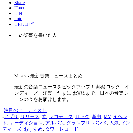
Share
Hatena
LINE
note
URLコピー
この記事を書いた人
Muses - 最新音楽ニュースまとめ
最新の音楽ニュースをピックアップ！ 邦楽ロック、イ
ンディーズ、洋楽、たまには演歌まで、日本の音楽シ
ーンの今をお届けします。
-
注目のアーティスト
-
アプリ
,
リリース
,
春
,
レコチョク
,
ロック
,
新曲
,
MV
,
イベン
ト
,
オーディション
,
アルバム
,
グランプリ
,
バンド
,
人気
,
イン
ディーズ
,
おすすめ
,
タワーレコード