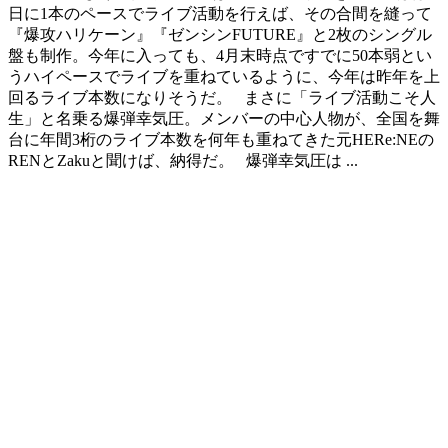
日に1本のペースでライブ活動を行えば、その合間を縫って
『爆攻ハリケーン』『ゼンシンFUTURE』と2枚のシングル
盤も制作。今年に入っても、4月末時点ですでに50本弱とい
うハイペースでライブを重ねているように、今年は昨年を上
回るライブ本数になりそうだ。 まさに「ライブ活動こそ人
生」と名乗る爆弾幸気圧。メンバーの中心人物が、全国を舞
台に年間3桁のライブ本数を何年も重ねてきた元HERe:NEの
RENとZakuと聞けば、納得だ。 爆弾幸気圧は ...