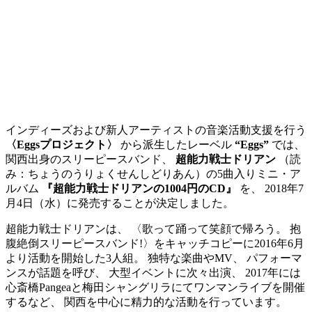
インディーズおよび新人アーティストの音楽活動支援を行う
〈Eggsプロジェクト〉
から派生したレーベル
“Eggs”
では、
関西出身のスリーピースバンド、
超能力戦士ドリアン
（読
み：ちょうのうりょくせんしどりあん）の5曲入りミニ・ア
ルバム
『超能力戦士ドリアンの1004円のCD』
を、 2018年7
月4日（水）に発売することが決定しました。
超能力戦士ドリアンは、 〈歌って踊って笑顔で帰ろう。 抱
腹絶倒スリーピースバンド!〉をキャッチコピーに2016年6月
より活動を開始した3人組。 独特な楽曲やMV、 パフォーマ
ンスが話題を呼び、 大型イベントに次々出演、 2017年には
心斎橋Pangeaと梅田シャングリラにてワンマンライブを開催
するなど、 関西を中心に精力的な活動を行っています。