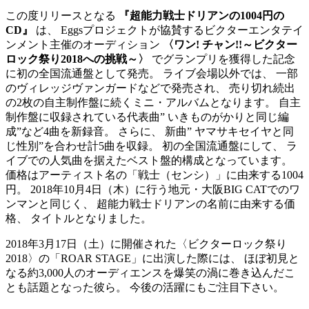
この度リリースとなる
『超能力戦士ドリアンの1004円の
CD』
は、 Eggsプロジェクトが協賛するビクターエンタテイ
ンメント主催のオーディション
〈ワン! チャン!!～ビクター
ロック祭り2018への挑戦～〉
でグランプリを獲得した記念
に初の全国流通盤として発売。 ライブ会場以外では、 一部
のヴィレッジヴァンガードなどで発売され、 売り切れ続出
の2枚の自主制作盤に続くミニ・アルバムとなります。 自主
制作盤に収録されている代表曲” いきものがかりと同じ編
成”など4曲を新録音。 さらに、 新曲” ヤマサキセイヤと同
じ性別”を合わせ計5曲を収録。 初の全国流通盤にして、 ラ
イブでの人気曲を据えたベスト盤的構成となっています。
価格はアーティスト名の「戦士（センシ）」に由来する1004
円。 2018年10月4日（木）に行う地元・大阪BIG CATでのワ
ンマンと同じく、 超能力戦士ドリアンの名前に由来する価
格、 タイトルとなりました。
2018年3月17日（土）に開催された〈ビクターロック祭り
2018〉の「ROAR STAGE」に出演した際には、 ほぼ初見と
なる約3,000人のオーディエンスを爆笑の渦に巻き込んだこ
とも話題となった彼ら。 今後の活躍にもご注目下さい。