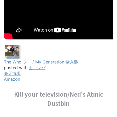
The Who フー / My Generation 輸入盤
posted with
カエレバ
楽天市場
Amazon
Kill your television/Ned's Atmic
Dustbin