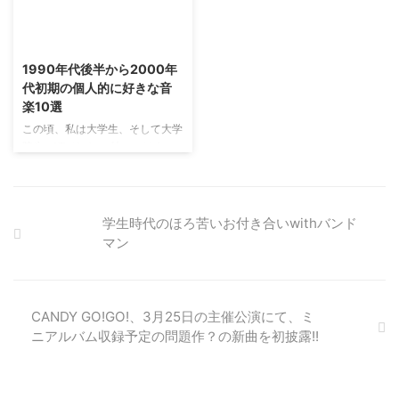
目して5曲を選びました。 １「ス
ち付き合ってるの？くらいの時に
トーリー」ゆず ゆずの代表的な
聞いて欲しいです。 ！完全にこ
2019/2/2
応援ソングといえば「栄光の架
れ今の私のこと？と思うくらい歌
橋」や「虹」などがありますが、
詞に共感します。 曲もポップで
1990年代後半から2000年
「ストーリー」もおすすめです。
可愛らしい感じなので重くならな
代初期の個人的に好きな音
明るい曲調と、実際に話しかけら
いのでデートに行く前の電車の中
楽10選
れているように感じられる歌詞
とかで聴いてほしい曲です。 リ
が、ぽんっと軽く肩をたたくよう
アル/ＣＤ/UMCK-1366 posted
この頃、私は大学生、そして大学
に励ましてくれます。つらい時も
with カエレバ 楽天市場 Amazon
院生の頃でした。 特に、はまっ
全てが嫌になりそうな時も、焦ら
トミーフェブラッテマカロ
たのが小室ファミリーでした。
ず楽にいこうよと笑顔で応援して
ン/Tommy febru ...
華原朋美 安室奈美恵 おすすめ
くれる楽曲です。 WONDERF ...
は、華原朋美さんで、I believe
や Proud は大好きでした。 ダン
学生時代のほろ苦いお付き合いwithバンド
スミュージック的だけどメロディ
マン
ーもしっかりしていたし、ともち
ゃんの高音がよかったです。 も
ちろん、安室奈美恵さんも大好き
で、I'm your sunshine はもう、
CANDY GO!GO!、3月25日の主催公演にて、ミ
超好きでずっとリピートしてまし
ニアルバム収録予定の問題作？の新曲を初披露!!
たね。 ALL TIME SINGLES
BEST（初回限定盤）/Ｃ
Ｄ/UPCH-7017posted with ...