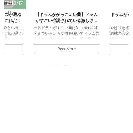
2019/10/17
2019/8/29
キッズが選ぶ
【ドラムがかっこいい曲】ドラム
ドラムがか
曲はこれだ！
がすごい強調されている激しさ満
点の一曲
紹介というこ
一番ドラムがすごい曲はX Japanの紅
やはり超絶
通う私が選ぶ
今までいろいろな曲を聴いてドラムの
満載の音楽
ご紹介しま
うまさを見てきましたが、私が思う中
思います。 
rian the
で一番ドラムがすごいと感じたのは、
ラムプレイ
ReadMore
。 2017年1
X Japanの紅の曲です。
す。 1. wha
パトスとエート
https://youtu.be/3jtXEpMiEPw X
ビィメタル
録されていま
Japanの紅のドラムのかっこよさ 初め
ていた実力
紹介をします
は落ち着いた感じから始まるのです
んのソロア
た明智光秀を
が、そこから一気にドラムが最高潮に
絶ナンバー
で、全体的に
なってくるので、ドラムのすごさを堪
ジェイムス・
す。 そして
能できるかと思います。 終わりまで
プレイが炸
もなくカッコ
まったく息抜きをする場面もなく、数
からのフィ
ントロから、
分間続けられるので、このドラムさば
満載で曲と
ットの裏打ち
きができるのはX Japanしか ...
す。 2.Dan
スティー ...