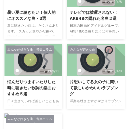
2019/5/12
2019/4/8
暑い夏に聴きたい！個人的
テレビでは披露されない！
にオススメな曲・3選
AKB48の隠れた名曲２選
夏に聴きたい曲は、たくさんあり
日本の国民的アイドルグループ、
ます。 スカッと爽やかな曲や、
AKB48の楽曲と言えば何を思い
躍動感のある曲、歌詞が夏を思わ
浮かべますか？ 『会いたかっ
せる曲など。 個人的におすすめ
た』、『ヘビーローテーショ
する、夏に聴きたい曲を3つ、ご
ン』、『恋するフォーチュンクッ
みんなが好きな曲
音楽コラム
みんなが好きな曲
紹介します。 【ひらり ひらり
キー』『365日の紙飛行機』など
と……】アゲハ蝶/ポルノグラフィ
誰もが口ずさめる名曲を多数輩出
ティ 「ひらり ひらりと舞うア
してきたAKB48ですが、テレビ
2019/3/23
2019/4/8
ゲハ蝶」 のフレーズでお馴染み
では披露されない名曲が沢山あり
の「アゲハ蝶」。 ポルノグラフ
ます。 『君のことが好きだか
悩んだりつまずいたりした
片想いしてる女の子に聞い
ィティの曲の中でも、特に印象的
ら』 14thシングル『RIVER』の
時に聴きたい歌詞の楽曲お
て欲しいかわいいラブソン
なひとつです。 軽快なリズム
カップリング曲として収録されて
すすめ５選
グ
と、笛などの音。 それでいなが
います。 歌うのは非選抜メンバ
ら、どこか謎めいた狂おしい、哲
ーで構成されるアンダーガールズ
日々生きていれば苦しいこともあ
洋楽も聴きますがやはりラブソン
学的な歌詞。 叶わぬ恋を歌った
というユニットです。 何とメン
ります。そうして悩んだりつまず
グは歌詞が大切なので、わたしが
詩と、ノリの良いメロディのギャ
バーには今ではテレビで大活躍の
いたりした時に、ふっと心を軽く
恋してる時に聴くおすすめラブソ
ップが好きです。 美しいアゲハ
指原莉乃さんや松井玲奈さ ...
してくれるような応援ソングをご
ングを3曲紹介します。 もっとも
みんなが好きな曲
音楽コラム
...
紹介したいと思います。歌詞に着
っとキミを教えてよ/Juliet 私た