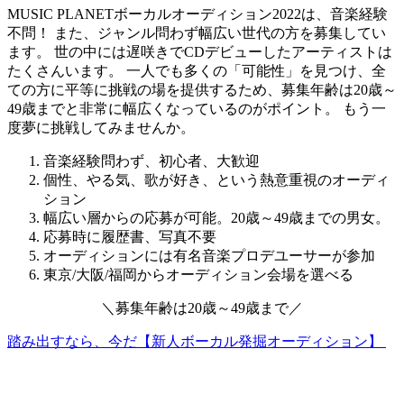
MUSIC PLANETボーカルオーディション2022は、音楽経験
不問！ また、ジャンル問わず幅広い世代の方を募集してい
ます。 世の中には遅咲きでCDデビューしたアーティストは
たくさんいます。
一人でも多くの「可能性」を見つけ、全
ての方に平等に挑戦の場を提供するため、募集年齢は20歳～
49歳までと非常に幅広くなっているのがポイント。
もう一
度夢に挑戦してみませんか。
音楽経験問わず、初心者、大歓迎
個性、やる気、歌が好き、という熱意重視のオーディ
ション
幅広い層からの応募が可能。20歳～49歳までの男女。
応募時に履歴書、写真不要
オーディションには有名音楽プロデユーサーが参加
東京/大阪/福岡からオーディション会場を選べる
＼
募集年齢は
20歳～49歳
まで
／
踏み出すなら、今だ【新人ボーカル発掘オーディション】