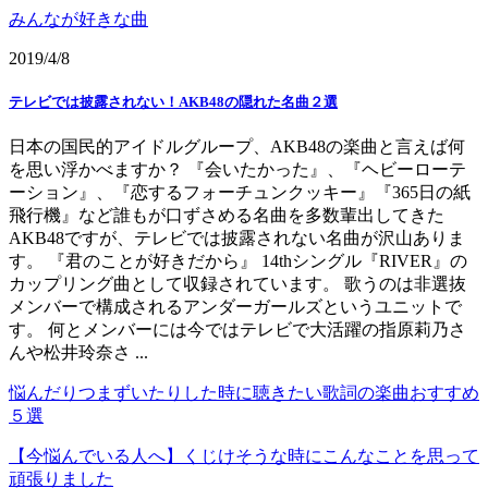
みんなが好きな曲
2019/4/8
テレビでは披露されない！AKB48の隠れた名曲２選
日本の国民的アイドルグループ、AKB48の楽曲と言えば何
を思い浮かべますか？ 『会いたかった』、『ヘビーローテ
ーション』、『恋するフォーチュンクッキー』『365日の紙
飛行機』など誰もが口ずさめる名曲を多数輩出してきた
AKB48ですが、テレビでは披露されない名曲が沢山ありま
す。 『君のことが好きだから』 14thシングル『RIVER』の
カップリング曲として収録されています。 歌うのは非選抜
メンバーで構成されるアンダーガールズというユニットで
す。 何とメンバーには今ではテレビで大活躍の指原莉乃さ
んや松井玲奈さ ...
悩んだりつまずいたりした時に聴きたい歌詞の楽曲おすすめ
５選
【今悩んでいる人へ】くじけそうな時にこんなことを思って
頑張りました