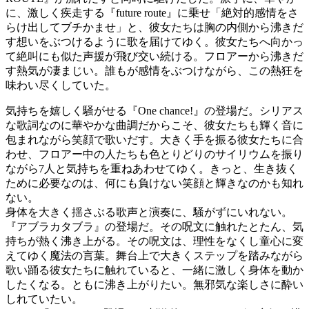
に、激しく疾走する『future route』に乗せ「絶対的感情をさ
らけ出してブチかませ」と、彼女たちは胸の内側から沸きだ
す想いをぶつけるように歌を届けてゆく。彼女たちへ向かっ
て絶叫にも似た声援が飛び交い続ける。フロアーから沸きだ
す熱気が凄まじい。誰もが感情をぶつけながら、この熱狂を
味わい尽くしていた。
気持ちを嬉しく騒がせる『One chance!』の登場だ。シリアス
な歌詞なのに華やかな曲調だからこそ、彼女たちも輝く音に
包まれながら笑顔で歌いだす。大きく手を振る彼女たちに合
わせ、フロアー中の人たちも色とりどりのサイリウムを振り
ながら7人と気持ちを重ねあわせてゆく。きっと、生き抜く
ために必要なのは、何にも負けない笑顔と輝きなのかも知れ
ない。
身体を大きく揺さぶる歌声と演奏に、騒がずにいれない。
『アブラカタブラ』の登場だ。その呪文に触れたとたん、気
持ちが熱く沸き上がる。その呪文は、理性をなくし童心に変
えてゆく魔法の言葉。舞台上で大きくステップを踏みながら
歌い踊る彼女たちに触れていると、一緒に激しく身体を動か
したくなる。ともに沸き上がりたい。無邪気な楽しさに酔い
しれていたい。