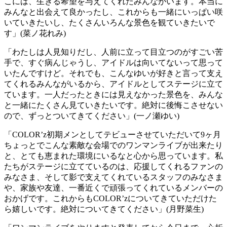
こには、生きる希望を与えてくれたみんながいます。本当に
みんなと出会えて良かったし、これからも一緒にいっぱい咲
いていきたいし、たくさんいろんな景色を観ていきたいで
す」(菜ノ花れみ)
「わたしは人見知りだし、人前に立って目立つのがすごい苦
手で、すぐ病んじゃうし、アイドルは向いてないって思って
いたんですけど。それでも、こんなゆいが好きと言って支え
てくれるみんながいるから、アイドルとしてステージに立て
ています。一人だったときには見えなかった景色を、みんな
と一緒にたくさん見ていきたいです。絶対に後悔こさせない
ので、ずっとついてきてください」(一ノ瀬ゆい)
「COLOR’z初期メンとしてテビューさせていただいて9ヶ月
ちょっとでこんな素敵な会場でのワンマンライブが出来たり
と、とても恵まれた環境にいるなと心から思っています。私
たちがステージに立てているのは、応援してくれるファンの
みなさま、そして影で支えてくれているスタッフのみなさま
や、家族や友達、一番近くで頑張ってくれているメンバーの
おかげです。これからもCOLOR’zについてきていただけた
ら嬉しいです。絶対についてきてください」(月野菜生)