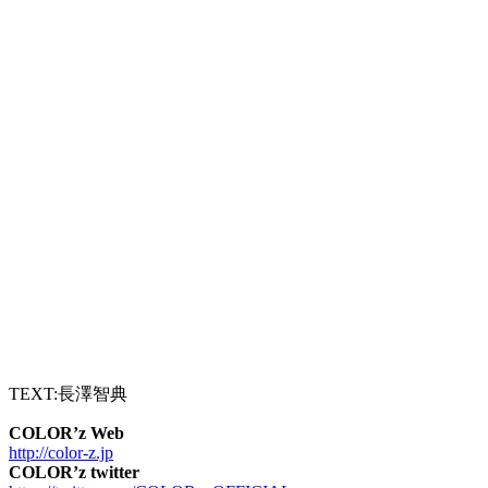
TEXT:長澤智典
COLOR’z Web
http://color-z.jp
COLOR’z twitter