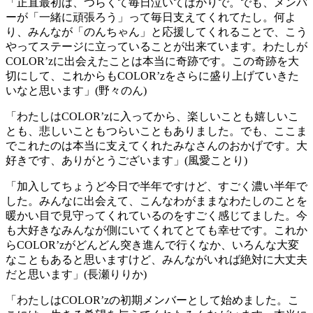
「正直最初は、つらくて毎日泣いてばかりで。でも、メンバ
ーが「一緒に頑張ろう」って毎日支えてくれてたし。何よ
り、みんなが「のんちゃん」と応援してくれることで、こう
やってステージに立っていることが出来ています。わたしが
COLOR’zに出会えたことは本当に奇跡です。この奇跡を大
切にして、これからもCOLOR’zをさらに盛り上げていきた
いなと思います」(野々のん)
「わたしはCOLOR’zに入ってから、楽しいことも嬉しいこ
とも、悲しいこともつらいこともありました。でも、ここま
でこれたのは本当に支えてくれたみなさんのおかげです。大
好きです、ありがとうございます」(風愛ことり)
「加入してちょうど今日で半年ですけど、すごく濃い半年で
した。みんなに出会えて、こんなわがままなわたしのことを
暖かい目で見守ってくれているのをすごく感じてました。今
も大好きなみんなが側にいてくれてとても幸せです。これか
らCOLOR’zがどんどん突き進んで行くなか、いろんな大変
なこともあると思いますけど、みんながいれば絶対に大丈夫
だと思います」(長瀬りりか)
「わたしはCOLOR’zの初期メンバーとして始めました。こ