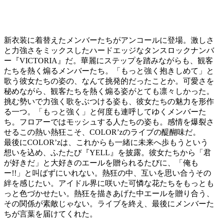
新衣装に着替えたメンバーたちがアンコールに登場。激しさ
と力強さをミックスしたハードエッジなタンスロックナンバ
ー『VICTORIA』だ。華麗にステップを踏みながらも、観客
たちを熱く煽るメンバーたち。「もっと強く抱きしめて」と
歌う彼女たちの姿の、なんて挑発的だったことか。可愛さを
秘めながら、観客たちを熱く煽る姿がとても凛々しかった。
挑む勢いで力強く歌をぶつける姿も、彼女たちの魅力を形作
る一つ。「もっと強く」と何度も連呼してゆくメンバーた
ち。フロアーではモッシュする人たちの姿も。感情を爆裂さ
せるこの熱い熱狂こそ、COLOR’zのライブの醍醐味だ。
最後にCOLOR’zは、これからも一緒に未来へ歩もうという
想いを込め、ふたたび『YELL』を披露。彼女たちから「君
が好きだ」と大好きのエールを贈られるたびに、「俺も
ー!!」と叫ばずにいれない。熱狂の中、互いを思い合うその
絆を感じたい。アイドル界に咲いた可憐な花たちをもっとも
っと色づかせたい。熱狂を描きあげた中エールを贈り合う、
その関係が素敵じゃない。ライブを終え、最後にメンバーた
ちが言葉を届けてくれた。