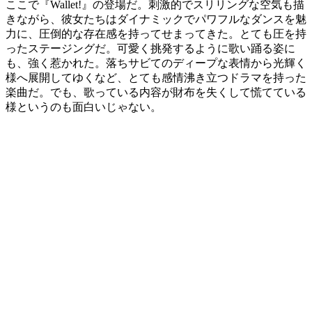
ここで『Wallet!』の登場だ。刺激的でスリリングな空気も描
きながら、彼女たちはダイナミックでパワフルなダンスを魅
力に、圧倒的な存在感を持ってせまってきた。とても圧を持
ったステージングだ。可愛く挑発するように歌い踊る姿に
も、強く惹かれた。落ちサビてのディープな表情から光輝く
様へ展開してゆくなど、とても感情沸き立つドラマを持った
楽曲だ。でも、歌っている内容が財布を失くして慌てている
様というのも面白いじゃない。