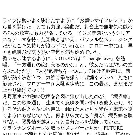
ライブは勢いよく駆けだすように『お願いマイフレンド』か
ら幕を開けた。とても力強い楽曲だ、舞台上で無邪気に戯れ
る7人の歌声にも力が漲っている。イジメ問題というシリア
スなテーマを持った楽曲とはいえ、パワフルなステージンク
だからこそ気持ちが滾らずにいれない。フロアー中には、早
くも絶叫飛び交う熱い空気が満ち始めていた。
勢いを加速するように、COLOR’zは『Triangle love』を熱
唱。「一方通行の恋は実るのかな」と、彼女たちは想いの丈
をぶつけだす。7人が気持ちを一つにして届ける歌声に、感
情が熱く沸き立つ。力強く拳を振り上げ煽るメンバーたちに
触発され、フロアー中が大騒ぎ状態に。この暑さ、まだまだ
上がり続けてゆく!!
月野菜生の力強い歌声を合図に飛び出したのが、『境界線』
だ。この歌を通し、生きてく意味を問い掛ける彼女たち。む
しろその輝きを放つ歌声は、触れた人たちを光輝く未来へ導
くようにも感じていた。何より彼女たち自身が、境界線を取
り払い、限界値を越えようと自分たちを鼓舞していた。
クラウチングポーズを取ったメンバーたちが『FUTURE
ROUTE』が流れだすと同時に駆けだした。派手に、華やか