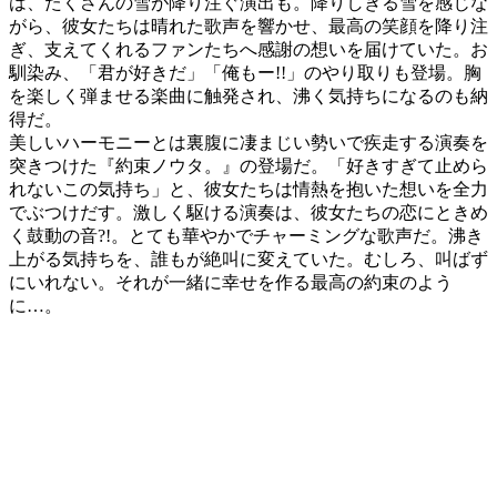
は、たくさんの雪が降り注ぐ演出も。降りしきる雪を感じな
がら、彼女たちは晴れた歌声を響かせ、最高の笑顔を降り注
ぎ、支えてくれるファンたちへ感謝の想いを届けていた。お
馴染み、「君が好きだ」「俺もー!!」のやり取りも登場。胸
を楽しく弾ませる楽曲に触発され、沸く気持ちになるのも納
得だ。
美しいハーモニーとは裏腹に凄まじい勢いで疾走する演奏を
突きつけた『約束ノウタ。』の登場だ。「好きすぎて止めら
れないこの気持ち」と、彼女たちは情熱を抱いた想いを全力
でぶつけだす。激しく駆ける演奏は、彼女たちの恋にときめ
く鼓動の音?!。とても華やかでチャーミングな歌声だ。沸き
上がる気持ちを、誰もが絶叫に変えていた。むしろ、叫ばず
にいれない。それが一緒に幸せを作る最高の約束のよう
に…。