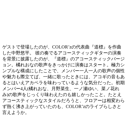
ゲストで登場したのが、COLOR’zの代表曲『道標』を作曲
した中野悠平。 彼の奏でるアコースティックギターの演奏
を背景に披露したのが、『道標』のアコースティックバージ
ョン。橘れおなの歌声をきっかけに演奏はスタート。極力シ
ンプルな構成にしたことで、メンバー一人一人の歌声の個性
や魅力も際立てば、一緒に歌ったときには、アコギの音もあ
るとはいえアカペラを味わっているような気分だった。初期
メンバー4人(橘れおな、月野菜生、一ノ瀬ゆい、菜ノ花れ
み)の歌声をじっくり味わえたのも嬉しかったこと。たとえ
アコースティックなスタイルだろうと、フロアーは相変わら
ず熱く沸き上がっていたのも、COLOR’zのライブらしさと
言えようか。