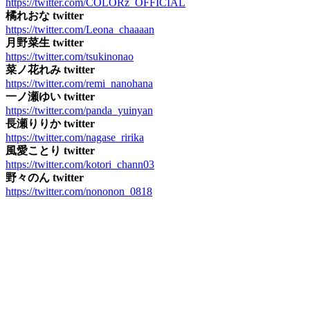
https://twitter.com/COLORz_OFFICIAL
橘れおな twitter
https://twitter.com/Leona_chaaaan
月野菜生 twitter
https://twitter.com/tsukinonao
菜ノ花れみ twitter
https://twitter.com/remi_nanohana
一ノ瀬ゆい twitter
https://twitter.com/panda_yuinyan
長瀬りりか twitter
https://twitter.com/nagase_ririka
風愛ことり twitter
https://twitter.com/kotori_chann03
野々のん twitter
https://twitter.com/nononon_0818