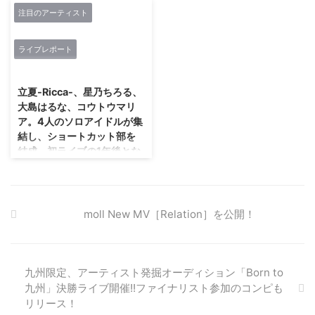
ストの出演も決定している。 さ
崎「愛」をイメージできる1枚と
たHANZOが、 東京・品川のJ-
注目のアーティスト
DAY１にはiriが、DAY2には、キ
らに、 バスケットボール女子日
なった。 その声で、 姿で、 恋し
SQUARE SHINAGAWAにて、 新
イチビール＆ザ・ホーリーティッ
本リーグWリ ...
愛する篠崎愛を、 たっぷりと ...
曲発売記念ライブを行った。 ゲ
ツ、MONO NO AWARE、LUCKY
ライブレポート
ストのケイ潤子とのデュエットに
TAPESが出演 iri／撮影：古溪一
2019/3/25
よる「くちびるの花」でライブが
道 10月15日(月)～21日(日)にかけ
スタート。 続いてテイチク移籍
て東京・渋谷を中心に開催されて
立夏-Ricca-、星乃ちろる、
第1弾シングル「東京ダンシング
いる国内最大級のファッションの
大島はるな、コウトウマリ
ナイト」をダンサブルに披露し、
祭典、 Amazon Fashion Week
ア。4人のソロアイドルが集
客席からは黄色い声援が飛び交
TOKYOとSPACE SHOWERが夢
結し、ショートカット部を
い、 新曲「人生の晩歌」では情
のコラボレーションを実現した、
結成。初ライブの1年後とな
感たっぷりに歌いあげ観客を魅了
音楽とファッションのコラボレー
る来年3月には、代官山
しました。 今回のライブでは、
ションライブ「FUZZNATION～
UNITでワンマン公演を行う
新曲の歌唱指導を観客に行い、
欲望を、 恥じるな。 ～」が10月
ことを発表。平成最期の青
今まで数多くの歌唱指導をしてき
15日(月)、 16日( ...
たH ...
春を楽しんでいるショート
moll New MV［Relation］を公開！
カット部とは??
立夏-Ricca-、星乃ちろる、大島
はるな、コウトウマリア。ショー
トカット部は、4人のソロアイメ
九州限定、アーティスト発掘オーディション「Born to
ドルたちが集まり、「平成最後の
九州」決勝ライブ開催!!ファイナリスト参加のコンピも
青春を楽しもう」「追い求める夢
リリース！
を掲げたなら、いくつになっても