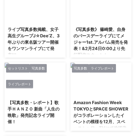
2018/3/10
2018/2/24
ライブ写真多数掲載、女子
《写真多数》 篠崎愛、自身
高生グループJ☆Dee’Z、3
のバースデーライブにてメ
年ぶりの東名阪ツアー開催
ジャー1st.アルバム発売を発
をワンマンライブにて発
表！&2月24日0:00より先
表!!!
行配信スタート！
3月7日（水）に1stミニアルバム
2017年末に約3年ぶりの写真集
をリリースした女子高生ヴォーカ
「結晶」を発売し、 大きな話題
セットリスト
写真多数
写真多数
ライブレポート
ル&ダンスグループJ☆Dee'Z(ジ
となった篠崎愛。 彼女のメジャ
ェイディーズ)が、 8月に約3年ぶ
ー1st.フルアルバムがついに完成
ライブレポート
りとなる東名阪ツアーを開催する
した。 2017年9月にリリースし
2018/10/23
2018/10/17
ことを、 自身のワンマンライブ
たシングル「Floatin' Like The
にて発表した。 実力派女子高生
Moon」から音楽性とビジュアル
【写真多数・レポート】歌
Amazon Fashion Week
ヴォーカル&ダンスグループとし
を大きく変更し、 より等身大
手ＨＡＮＺＯ 新曲「人生の
TOKYOとSPACE SHOWER
て、 各方面から注目が集まって
に、 より自身のカラーを打ち出
晩歌」発売記念ライブ開
がコラボレーションしたイ
いるJ☆Dee’Z。 1stミニアルバム
したという本作のテーマは、 な
催！
ベントの模様を12月、スペ
はオリコンデイリーランキング8
んと「恋する篠崎愛」。 収録さ
ースシャワーTVにて放送決
位を獲得し、 3月17日（土）には
れる全ての曲が心麗らかにあらゆ
2018年10月17日に、 テイチク移
定！
TBSのCDTVへイチオシアーティ
る恋愛を歌っており、 まさに篠
籍第2弾『人生の晩歌』を発売し