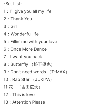
-Set List-
1：I’ll give you all my life
2：Thank You
3：Girl
4：Wonderful life
5：Fillin’ me with your love
6：Once More Dance
7：I want you back
8：Butterfly （松下優也）
9：Don’t need words （T-MAX）
10：Rap Star （JUKIYA）
11:花 （吉田広大）
12：This is love
13：Attention Please