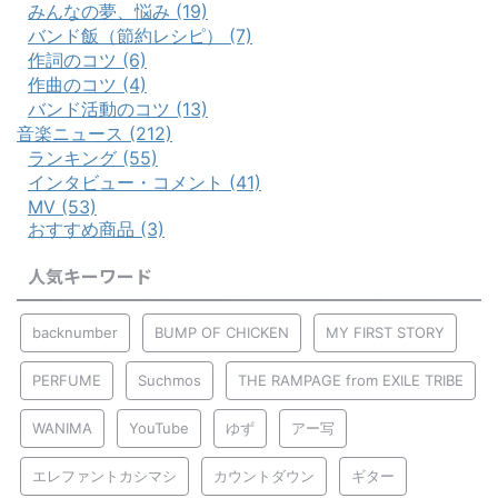
みんなの夢、悩み (19)
バンド飯（節約レシピ） (7)
作詞のコツ (6)
作曲のコツ (4)
バンド活動のコツ (13)
音楽ニュース (212)
ランキング (55)
インタビュー・コメント (41)
MV (53)
おすすめ商品 (3)
人気キーワード
backnumber
BUMP OF CHICKEN
MY FIRST STORY
PERFUME
Suchmos
THE RAMPAGE from EXILE TRIBE
WANIMA
YouTube
ゆず
アー写
エレファントカシマシ
カウントダウン
ギター