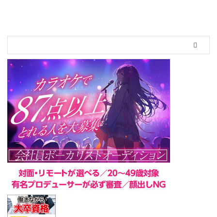
青春を始められれば、その青春は
終わらない」という想いを胸に結
成したグループ。 3月24日(日)
に新宿RUIDO K4を舞台に、ショ
ートカット部のデビューライブ
「ショートカット部デビューライ
ブ～平成最後の青春始めます～」
が行われた。ゲストに、楽しんご
が。オープニングアクトをヲタ芸
パフォーマンスチームのJKzが担
当。 ...