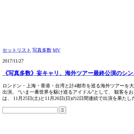
セットリスト
写真多数
MV
2017/11/27
《写真多数》妄キャリ、海外ツアー最終公演のシン
ロンドン・上海・香港・台湾と計4都市を巡る海外ツアーを大成功に
出演。 “いま一番世界を駆け巡るアイドル”として、 観客を
は、 11月25日(土)と11月26日(日)の2日間連続で出演を果たし