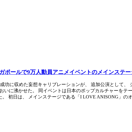
ガポールで9万人動員アニメイベントのメインステー
収めた妄想キャリブレーションが、 追加公演として、 シンガポー
おおいに沸かせた。 同イベントは日本のポップカルチャーをテー
た。 初日は、 メインステージである「I LOVE ANISONG」のオー