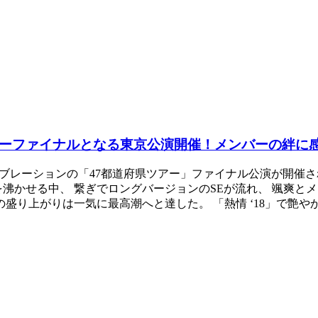
アーファイナルとなる東京公演開催！メンバーの絆に
妄想キャリブレーションの「47都道府県ツアー」ファイナル公演が開
を沸かせる中、 繋ぎでロングバージョンのSEが流れ、 颯爽と
り上がりは一気に最高潮へと達した。 「熱情 ‘18」で艶やかに