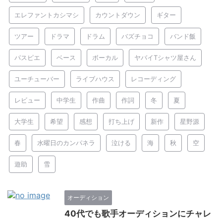
エレファントカシマシ
カウントダウン
ギター
ツアー
ドラマ
ドラム
バズチョコ
バンド飯
パスピエ
ベース
ボーカル
ヤバイTシャツ屋さん
ユーチューバー
ライブハウス
レコーディング
レビュー
中学生
作曲
作詞
冬
夏
大学生
希望
感想
打ち上げ
新作
星野源
春
水曜日のカンパネラ
泣ける
海
秋
空
遊助
雪
オーディション
40代でも歌手オーディションにチャレ