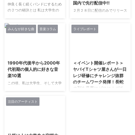
国内で先行配信中!!
仲良く長く続くバンドにするため
の２つの秘訣とは 私は大学生の
２月２８日に配信のみでリリース
頃に、男女2人ずつ、計4人のバ
されたAmismyk - Amismyk、こ
ンドグループを組んでいました。
れから海外のプレミア、 ワール
私のバンドグループは比較的仲が
ドワイドでのリリースを予定して
みんなが好きな曲
音楽コラム
ライブレポート
良く、大学入学当初に組んだバン
いる。 これまでSima Kim名義で
ドは、卒業までの４年間、特に大
YOUNG,GIFTED&WACKや
きないざこざもなく続きました。
Wonderlight records、Mu-Nest
2024/6/12
2017/9/21
今回はそんな経験から、仲良く長
などからのリリース、Pitchfork
く続くバンドにするための２つの
など大手の メディアにも取り上
1990年代後半から2000年
＜イベント開催レポート＞
秘訣を紹介します。 バンド内で
げられてきた彼のラッパー名義
代初期の個人的に好きな音
ヤバイTシャツ屋さんが一日
恋愛をしないこと 仲良く長く続
Amismyk. 2018年からの2つのイ
楽10選
レジ研修にチャレンジ抜群
くバンドにするための秘訣、１つ
ンタビューがあるにも関わら
のチームワーク発揮！長蛇
目はバンド内で恋愛をしないこと
ず、 彼がミュージシャン/デザイ
この頃、私は大学生、そして大学
の列を見事にゼロに！ガチ
です。 男女のバンドグループで
ナーSima Kimの別名義であるこ
院生の頃でした。 特に、はまっ
ャの“当たり”出現でファン大
よくあるのが、バンド内恋愛で
と以外は ...
たのが小室ファミリーでした。
す。このバンド内恋愛は非常に ...
喜び、手渡しで私物プレゼ
華原朋美 安室奈美恵 おすすめ
注目のアーティスト
ント
は、華原朋美さんで、I believe
や Proud は大好きでした。 ダン
＜イベント開催レポート＞ヤバイ
スミュージック的だけどメロディ
Tシャツ屋さんが一日レジ研修に
2018/11/15
ーもしっかりしていたし、ともち
チャレンジ抜群のチームワーク発
ゃんの高音がよかったです。 も
揮！長蛇の列を見事にゼロに！ガ