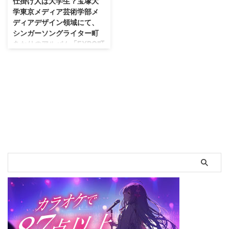
仕掛け人は大学生？宝塚大
ちろん、安室奈美恵さんも大好き
チャの“当たり”出現でファン大喜
学東京メディア芸術学部メ
で、I'm your sunshine はもう、
び、手渡しで私物プレゼント
ディアデザイン領域にて、
超好きでずっとリピートしてまし
~NEWシングル「パイナップルせ
シンガーソングライター町
たね。 ALL TIME SINGLES
んぱい」発売開始~2017年9月20
あかりのアルバム「EXPO町
BEST（初回限定盤）/Ｃ
日（水）渋谷ヴィレッジヴァンガ
あかり」の特典映像を制作
Ｄ/UPCH-7017posted with ...
ードにて開催~ロッテ「キシリト
宝塚大学東京メディア芸術学部で
ールガム」発売20周年記念プロ
は、2018年度よりメディアデザ
ジェクト~ 「COME ON!
イン領域が新設されます。領域設
ENERGY! -噛もう！ 未来に向か
置に先立ち、デザイン表現研究室
って！-」20challenge 第9弾
の学生たちと教員が、シンガーソ
「ヤバイTシャツ屋さんのヤバイ
ングライター町あかりの3rdアル
ガム屋さん」 株式会社ロッテは
バム「EXPO町あかり」（2017年
...
7月26日発売）の特典アニメーシ
ョン映像を制作しました。本学部
は、2013年から町あかりのプロ
モーションに協力し、今回の特典
映像の制作は第７弾のプロモーシ
ョン協力となります。一過性では
ない、息の長いアーティストプロ
モーションは本学独自のもので
す。 宝塚大学東京メディア芸術