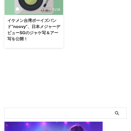
と日本で撮影され、 ブレザーの
(日)に開催された台湾最大の野外
2018/11/19
制服に身を包んだ彼らが、 街中
音楽フェス「NO FEAR FESTIVAL
をひたすら走り続ける映像となっ
2017」に出演した。 この「NO
イケメン台湾ボーイズバン
ている。 真夏に撮影が実施され
FEAR FESTIVAL」には過
ド“noovy”、日本メジャーデ
たため、 汗だくのメンバーの様
去“SPYAIR”“でんぱ組.inc”など日
ビューSGのジャケ写＆アー
子が見て取れる。 そんな彼らだ
本のアーティストも多数出演して
写を公開！
が、 オーディションで選ばれた
おり、 今回も‘UNISON SQUARE
後しばらくの間、 その活動が軌
GARDEN’‘ねごと（NEGOTO)’な
イケメン台湾ボーイズバン
道に乗る事は無く、 ひたすらス
どが参 ...
ド“noovy”、日本メジャーデビュ
タジオで練習に明け暮れる日々を
ーSGのジャケ写＆アー写を公
送っていた。 ...
開！ 2017年1月より日本での活動
を本格的にスタートさせ、 自ら
の手で合計4,500枚のCDを約半
年で売上げた台湾出身のイケメン
ボーイズバンド“noovy”が、 日本
メジャーデビューシングルのジャ
ケット写真とアーティスト写真を
公開した。 7月9日に行われた
「日本・台湾祭り」でのステージ
を最後に、 惜しまれつつ台湾に
一旦帰国したnoovyはその後、
台湾で発売された1st