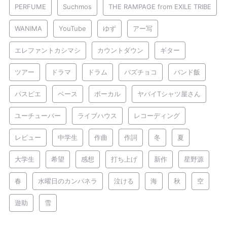
PERFUME
Suchmos
THE RAMPAGE from EXILE TRIBE
WANIMA
YouTube
ゆず
アー写
エレファントカシマシ
カウントダウン
ギター
ツアー
ドラマ
ドラム
バズチョコ
バンド飯
パスピエ
ベース
ボーカル
ヤバイTシャツ屋さん
ユーチューバー
ライブハウス
レコーディング
レビュー
中学生
作曲
作詞
冬
夏
大学生
希望
感想
打ち上げ
新作
星野源
春
水曜日のカンパネラ
泣ける
海
秋
空
遊助
雪