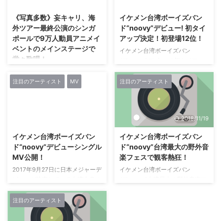
れたミニアルバム「ai/SOlate」
マイナビBLITZ赤坂で開催され
(アイソーレイト)を引っ提げて開
た。 過去3回のイベントでは、
《写真多数》妄キャリ、海
イケメン台湾ボーイズバン
催されるもので、 全国10ヶ所に
シノダ（G・Cho）がベッドイ
外ツアー最終公演のシンガ
ド“noovy”デビュー! 初タイ
加えて初の海外公演となる台湾、
ン、 イガラシ（B）がぼくのりり
ポールで9万人動員アニメイ
アップ決定！初登場12位！
上海を含む全12公演のツアー。
っくのぼうよみ、 ゆーまお
ベントのメインステージで
イケメン台湾ボーイズバン
初日の会場となった京都は淡い雪
（Dr）がパスピエなど、 それぞ
堂々歌唱！
ド“noovy”デビュー! 初タイアッ
が降る真冬の環境の中、 会場前
れ縁のあるアーティストを迎えて
プ決定！初登場12位！ 2017年1
から長蛇の列が出来ており、 寒
成功を収めてきたこの企画。
ロンドン・上海・香港・台湾と計
月より日本で本格的に活動を開始
さとは真逆の熱量のある空気で満
vol.4ではwowaka（Vo）がキュ
4都市を巡る海外ツアーを大成功
注目のアーティスト
MV
注目のアーティスト
し、 他のインディーズバンドさ
たされていた。 開演定刻をまわ
レイターを務め、 UNISON
に収めた妄想キャリブレーション
ながら各地のライブハウスを回り
...
SQUARE GARDENとの熱いツー
が、 追加公演として、 シンガポ
ながら合計70本以上のライブを
マ ...
ールにて開催された「C3AFA
2017/9/4
2018/11/19
行ってきた台湾のイケメンボーイ
SINGAPORE 2017」に出演。 “い
ズバンド‘noovy’。 知名度がほぼ
ま一番世界を駆け巡るアイド
イケメン台湾ボーイズバン
イケメン台湾ボーイズバン
無かった彼らが、 自らの努力で
ル”として、 観客をおおいに沸か
ド“noovy”デビューシングル
ド“noovy”台湾最大の野外音
ファンを増やし、 Single 1500
せた。 同イベントは日本のポッ
MV公開！
楽フェスで観客熱狂！
枚、 mini Album 3000枚を売り
プカルチャーをテーマに展開する
切った半年間を経て、 9月27日に
2017年9月27日に日本メジャーデ
イケメン台湾ボーイズバン
祭典で、 3日間で約9万人を動
シングル『Garage』で待望のメ
ビューが決定している台湾出身の
ド“noovy”台湾最大の野外音楽フ
員。 妄キャリは、 11月25日(土)
ジャーデビューを飾った。 記念
イケメンボーイズバン
ェスで観客熱狂！ 2017年9月27
と11月26日(日)の2日間連続で出
すべきデビュ ...
ド“noovy”のデビューシングル
日に日本メジャーデビューが決定
演を果たした。 初日は、 メイン
注目のアーティスト
『Garage』のMusic Videoが公
している台湾出身のイケメンボー
ステージである「I LOVE
開となった。 今作のMVは、 台湾
イズバンド“noovy”が、 8月27日
ANISONG」のオープニン ...