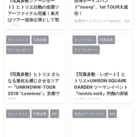
《写真多数ツアーレポー
台湾ボーイズバン
「HMV&BOOKS SHIBUYA」は、
て“DJドリチャイ”がフロアを沸
ト》ヒトリエ白熱の全国ツ
ド“noovy”、1st TOUR大成
無名時代に初めてフリーライブを
かせる中、 繋ぎでロングバージ
アーファイナル完遂！来月
功！
行った会場であり、 2017年3月
ョンのSEが流れ、 颯爽とメンバ
はツアー追加公演として初
にインディーズシングル
台湾ボーイズバンド“noovy”、1st
ーが登場。 メンバーひとりずつ
の海外へ
『KALEIDOSCOPE』1,000枚販
TOUR大成功！ 2017年1月より
がキレのあるダンスを披露し、
売を達成した記念すべき場所でも
日本で本格的な活動を開始した台
その勢いで1曲目の「旅は君連れ
ヒトリエの全国ツアー「ヒトリエ
ある。 シングルをリリースする
湾のボーイズバンド“noovy”が、
世は情け」へ。 会場の盛り上が
UNKNOWN-TOUR 2018
セットリスト
写真多数
セットリスト
写真多数
度 ...
自身初となる日本でのライブツア
りは一気に最高潮へと達した。
“Loveless”」のファイナル公演
ライブレポート
ライブレポート
ー「Singin' for you!!」を東京・
「熱情 ‘18」で艶やかに会場を ...
が、 3月25日に東京・EX
渋谷TSUTAYA O-nestにて大盛況
THEATER ROPPONGIで開催され
2018/1/30
2018/1/21
のうちに終了させた。 名古屋、
た。 ヒトリエ 撮影：西槇太一
大阪、 東京の3都市で行われた今
この公演は12月に発売されたミニ
《写真多数》ヒトリエ さら
【写真多数・レポート】ヒ
回のライブツアーは各会場とも超
アルバム「ai/SOlate」を携えて
なる進化を感じさせるツア
トリエ×UNISON SQUARE
満員。 「僕らの日本での活動
全国10か所で開催されたもの。 4
ー『UNKNOWN-TOUR
GARDEN ツーマンイベント
の、 一つの集大成です。 」と
月には追加公演として、 自身初
2018 “Loveless”』京都で
『nexUs vol4』灼熱の赤坂
Vo.ShawnがMCで話したよう
となる海外でのライブを台湾、
開幕！
大盛況で終了！
に、 ファンとの思い出をたどる
上海で実施する事も発表されてい
ようなセットリ ...
るが、 国内ツアーファイナルと
ヒトリエが『UNKNOWN-TOUR
ヒトリエのメンバー4人がそれぞ
して全19曲を約2時間で駆け抜け
2018 “Loveless”』を、 1月28日
れキュレイターとなって、 イベ
セットリスト
写真多数
MV
注目のアーティスト
MV
た。 開演定刻をまわり場内が暗
に京都・磔磔でスタートさせた。
ントの発案・企画を行なう主催イ
転すると、 J ...
磔磔2018.1.29_8 PHOTO：西槇太
ベント“ヒトリエ主催ツーマン公
一 このツアーは先月リリースさ
演「nexUs」”。 その第4回目が
2017/11/27
2017/9/28