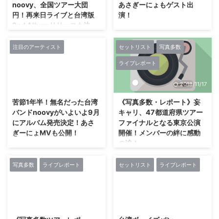
noovy、全国ツアー大団
あさぎーにょもゲスト出
円！再来日ライブと台湾版
演！
2nd Albumリリースも決
9月5日(水)に日本1stアルバム
定！
「LION」をリリースする台湾ボ
ーイズバンド“noovy”の2nd全国
注目のアーティスト
セットリスト
写真多数
台湾発のイケメンボーイズバン
ツアー 『LION DANCE ～ぬびが
ド・noovyが本日2018年9月15日
ライブレポート
舞う～』が8月31日(金)、 渋谷の
(土)、 HooK SENDAIにて2nd全
クラブクアトロにてその初日を迎
国ツアー「LION DANCE ～ぬび
2018/7/25
2018/11/17
えた。 前回のツアーから規模を
が舞う～」のツアーファイナルを
拡大し、 今回は全国6都市をまわ
迎えた。 先月2018年8月31日
苦節1年半！無名だった台湾
《写真多数・レポート》妄
るツアーとなっている。 このツ
(金)に開催された渋谷クラブクア
バンドnoovyがいよいよ9月
キャリ、47都道府県ツアー
アー中に待望の1stアルバムをリ
トロ公演を皮切りに6都市6公演
にアルバム発売決定！あさ
ファイナルとなる東京公演
リースするnoovyだが、 会場で
の全国ツアーを開催してきたが、
ぎーにょMVも公開！
開催！メンバーの絆に感動
はそのアルバム「LION」の予約
2018年3月に開催した東名阪ツア
の涙！
も 受け付けており、 CDの即売会
7月25日に、 台湾ボーイズバンド
ーから大きく成長した4人の姿を
場には長蛇の列ができていた。
noovyが3rd Single『LION
各地のファンに届けることができ
4月15日、 東京・渋谷の
さらに、 アルバムリリ ...
DANCE』を発売した。 今月より
たツアーとなった。 今回のツア
TSUTAYA O-EASTにて、 妄想キ
写真多数
ライブレポート
セットリスト
ライブレポート
全国各地でフリーライブツアーを
ーでは、 noovy4人が獅子舞に扮
ャリブレーションの「47都道府
行ってきたnoovyは、 7月25日の
し登場したり、 ...
県ツアー」ファイナル公演が開催
発売日当日も 「HMV＆BOOKS
された。 大勢のファンで埋め尽
2018/3/29
2018/3/19
SHIBUYA」でリリース記念フリ
くされた会場で、 全28曲を披露
ーライブを実施。
した。 オープニングアクトとし