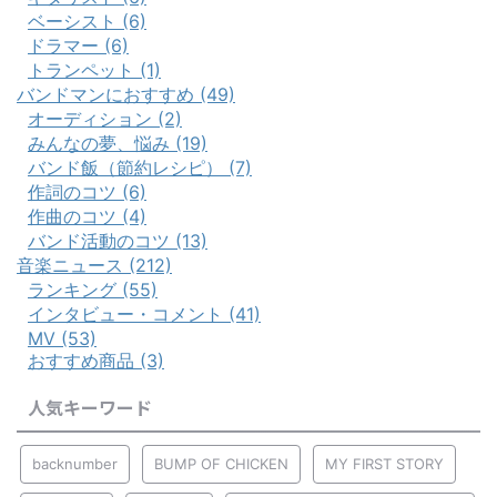
ベーシスト (6)
ドラマー (6)
トランペット (1)
バンドマンにおすすめ (49)
オーディション (2)
みんなの夢、悩み (19)
バンド飯（節約レシピ） (7)
作詞のコツ (6)
作曲のコツ (4)
バンド活動のコツ (13)
音楽ニュース (212)
ランキング (55)
インタビュー・コメント (41)
MV (53)
おすすめ商品 (3)
人気キーワード
backnumber
BUMP OF CHICKEN
MY FIRST STORY