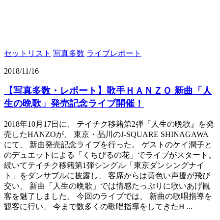
セットリスト
写真多数
ライブレポート
2018/11/16
【写真多数・レポート】歌手ＨＡＮＺＯ 新曲「人
生の晩歌」発売記念ライブ開催！
2018年10月17日に、 テイチク移籍第2弾『人生の晩歌』を発
売したHANZOが、 東京・品川のJ-SQUARE SHINAGAWA
にて、 新曲発売記念ライブを行った。 ゲストのケイ潤子と
のデュエットによる「くちびるの花」でライブがスタート。
続いてテイチク移籍第1弾シングル「東京ダンシングナイ
ト」をダンサブルに披露し、 客席からは黄色い声援が飛び
交い、 新曲「人生の晩歌」では情感たっぷりに歌いあげ観
客を魅了しました。 今回のライブでは、 新曲の歌唱指導を
観客に行い、 今まで数多くの歌唱指導をしてきたH ...