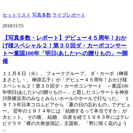
セットリスト
写真多数
ライブレポート
2018/11/15
【写真多数・レポート】デビュー４５周年！おか
げ様スペシャル２！第３０回ダ・カーポコンサー
ト〜童謡100年「明日(あした)への贈りもの」〜開
催
１１月６日（火）、 フォークグループ、 ダ・カーポ（榊原
まさとし・、 榊原広子）が「デビュー４５周年！おかげ様
スペシャル２！第３０回ダ・カーポコンサート ～童謡100
年明日(あした)への贈りもの～」と題したコンサートを神奈
川県横浜市のみなとみらいホール小ホールで行なった。 １
９７３年日本コロムビアから「夏の日の忘れもの」でデビュ
ー。 翌年の１９７４年には「結婚するって本当ですか」が
大ヒット。 その後、 結婚、 出産を経て１９８３年にはテレ
ビドラマ「裸の大将放浪記」主題歌、 「野に咲く花のよう
...