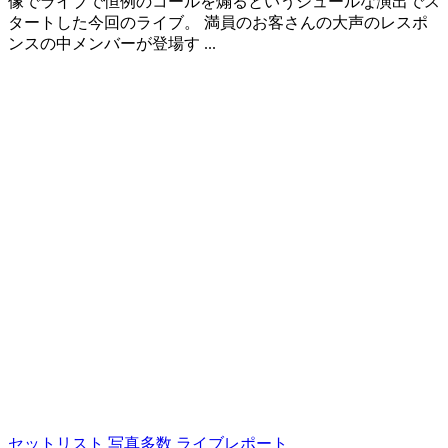
像でライブで恒例のコールを煽るというシュールな演出でス
タートした今回のライブ。 満員のお客さんの大声のレスポ
ンスの中メンバーが登場す ...
セットリスト
写真多数
ライブレポート