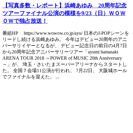
【写真多数・レポート】浜崎あゆみ 20周年記念
ツアーファイナル公演の模様を9/23（日）ＷＯＷ
ＯＷで独占放送！
番組HP https://www.wowow.co.jp/ayu/ 日本のJ-POPシーンを
リードし続ける浜崎あゆみ。 今年はデビュー20周年のアニ
バーサリイヤーとなるが、 デビュー記念日の前日の4月7日
から20周年記念アニバーサリーツアー「ayumi hamasaki
ARENA TOUR 2018 ～POWER of MUSIC 20th Anniversary
～」が、 埼玉・さいたまスーパーアリーナからスタートし
た。 全国７会場11公演が行われ、 7月22日、 大阪城ホール
でファイナルを迎えた。 ...