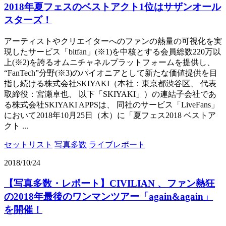
2018年夏フェスのベストアクト1位はサザンオール
スターズ！
アーティストやクリエイターへのファンの熱量の可視化を実
現したサービス「bitfan」(※1)を中核とする会員総数220万以
上(※2)を誇るオムニチャネルプラットフォームを提供し、
“FanTech”分野(※3)のパイオニアとして新たな価値提供を目
指し続ける株式会社SKIYAKI（本社：東京都渋谷区、 代表
取締役：宮瀬卓也、 以下「SKIYAKI」）の連結子会社であ
る株式会社SKIYAKI APPSは、 同社のサービス「LiveFans」
において2018年10月25日（木）に「夏フェス2018 ベストア
クト ...
セットリスト
写真多数
ライブレポート
2018/10/24
【写真多数・レポート】CIVILIAN 、ファン熱狂
の2018年最後のワンマンツアー「again&again」
を開催！