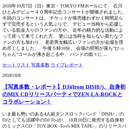
2018年10月7日（日）東京・TOKYO FMホールにて、 石川
ひとみデビュー４０周年記念コンサートが開催されました。
今回のコンサートは、 チケットが発売後わずか１時間足ら
ずで完売するという人気ぶりで、 デビュー当時から応援し
ている筋金入りのファンの方や、 近年の精力的な活動によ
って戻って来てくれた方、 更には当時を知らない新たなフ
ァンの方も加わり、 老若男女幅広いファンの方が会場を埋
め尽くしました。 午後５時10分。 会場の照明が落ち“ひっ
ちゃん”コールが沸き起こる中、 バンドの面々に ...
セットリスト
写真多数
ライブレポート
2018/10/8
【写真多数・レポート】DJi(from DISH//)、自身初
のMIX CDリリースパーティでZEN-LA-ROCKと
コラボレーション！
いま最も勢いのある4人組ダンスロックバンド「DISH//」の
DJとしても活躍中のDJ To-iが、 10月10日に発売する自身初
のミックスCD「TOY BOX -To-i's MIX TAPE-」のリリースパ