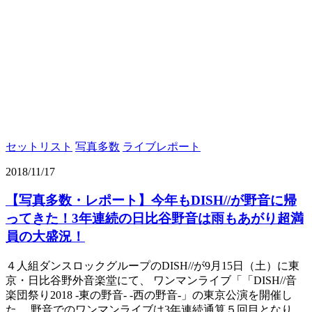
セットリスト
写真多数
ライブレポート
2018/11/17
【写真多数・レポート】今年もDISH//が野音に帰
ってきた！3年連続の日比谷野音は雨もあがり超満
員の大盛況！
４人組ダンスロックグループのDISH//が9月15日（土）に東
京・日比谷野外音楽堂にて、 ワンマンライブ「「DISH//音
楽団祭り2018 -東の野音- -西の野音-」の東京公演を開催し
た。 野音でのワンマンライブは3年連続通算５回目となり、