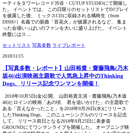
ーティをタワーレコード渋谷・CUTUP STUDIOにて開催し
た。 イベントでは、 この日限りのセットリストでDJプレイ
を披露した後、 ミックスCDに収録される橘柊生（from
DISH//）名義での新曲「音花火」が披露されるなど、 集ま
った会場いっぱいのファンを大いに盛り上げた。 イベント
終盤にはス ...
セットリスト
写真多数
ライブレポート
2018/11/15
【写真多数・レポート】山田裕貴・齋藤飛鳥(乃木
坂46)出演映画主題歌で人気急上昇中のThinking
Dogs、リリース記念ワンマンを開催！
2018年10月5日(金)公開、 山田裕貴主演・齋藤飛鳥(乃木坂
46)ヒロインの映画「あの頃、 君を追いかけた」の主題歌で
ある「言えなかったこと」を2018年9月26日(水)にリリース
したThinking Dogs。 このニューシングルのリリースを記念
して、 リリース前日となる2018年9月25日に表参道
GROUNDにてワンマンライブを開催した。 オープニング映