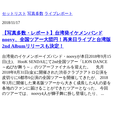
セットリスト
写真多数
ライブレポート
2018/11/17
【写真多数・レポート】台湾発イケメンバンド
noovy、全国ツアー大団円！再来日ライブと台湾版
2nd Albumリリースも決定！
台湾発のイケメンボーイズバンド・noovyが本日2018年9月15
日(土)、 HooK SENDAIにて2nd全国ツアー「LION DANCE
～ぬびが舞う～」のツアーファイナルを迎えた。 先月
2018年8月31日(金)に開催された渋谷クラブクアトロ公演を
皮切りに6都市6公演の全国ツアーを開催してきたが、 2018
年3月に開催した東名阪ツアーから大きく成長した4人の姿を
各地のファンに届けることができたツアーとなった。 今回
のツアーでは、 noovy4人が獅子舞に扮し登場したり、 ...