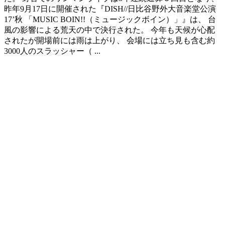
昨年9月17日に開催された『DISH//日比谷野外大音楽堂公演
17’秋 「MUSIC BOIN!!（ミュージックボイン）」』は、 台
風の影響による荒天の中で決行された。 今年も天候が心配
されたが開場前には雨は上がり、 会場には立ち見も含む約
3000人のスラッシャー（ ...