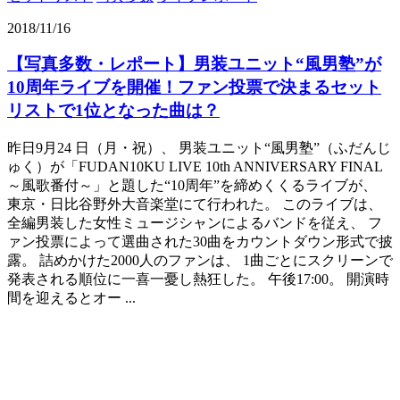
2018/11/16
【写真多数・レポート】男装ユニット“風男塾”が
10周年ライブを開催！ファン投票で決まるセット
リストで1位となった曲は？
昨日9月24 日（月・祝）、 男装ユニット“風男塾”（ふだんじ
ゅく）が「FUDAN10KU LIVE 10th ANNIVERSARY FINAL
～風歌番付～」と題した“10周年”を締めくくるライブが、
東京・日比谷野外大音楽堂にて行われた。 このライブは、
全編男装した女性ミュージシャンによるバンドを従え、 フ
ァン投票によって選曲された30曲をカウントダウン形式で披
露。 詰めかけた2000人のファンは、 1曲ごとにスクリーンで
発表される順位に一喜一憂し熱狂した。 午後17:00。 開演時
間を迎えるとオー ...