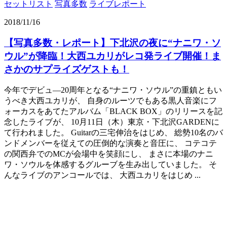
セットリスト
写真多数
ライブレポート
2018/11/16
【写真多数・レポート】下北沢の夜に“ナニワ・ソ
ウル”が降臨！大西ユカリがレコ発ライブ開催！ま
さかのサプライズゲストも！
今年でデビュ―20周年となる“ナニワ・ソウル”の重鎮ともい
うべき大西ユカリが、 自身のルーツでもある黒人音楽にフ
ォーカスをあてたアルバム「BLACK BOX」のリリースを記
念したライブが、 10月11日（木）東京・下北沢GARDENに
て行われました。 Guitarの三宅伸治をはじめ、 総勢10名のバ
ンドメンバーを従えての圧倒的な演奏と音圧に、 コテコテ
の関西弁でのMCが会場中を笑顔にし、 まさに本場のナニ
ワ・ソウルを体感するグルーブを生み出していました。 そ
んなライブのアンコールでは、 大西ユカリをはじめ ...