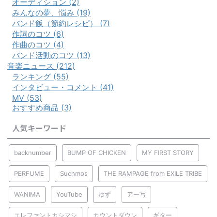
オーディション (2)
みんなの夢、悩み (19)
バンド飯（節約レシピ） (7)
作詞のコツ (6)
作曲のコツ (4)
バンド活動のコツ (13)
音楽ニュース (212)
ランキング (55)
インタビュー・コメント (41)
MV (53)
おすすめ商品 (3)
人気キーワード
backnumber
BUMP OF CHICKEN
MY FIRST STORY
PERFUME
Suchmos
THE RAMPAGE from EXILE TRIBE
WANIMA
YouTube
ゆず
アー写
エレファントカシマシ
カウントダウン
ギター