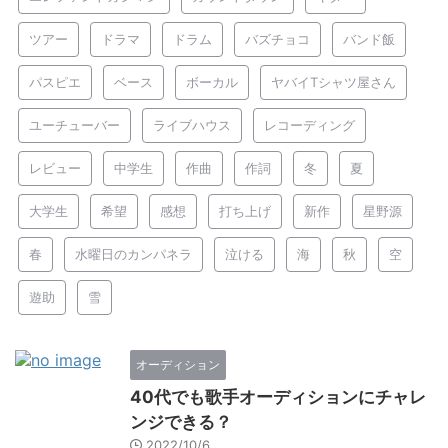
ツアー
ドラマ
ドラム
バズチョコ
バンド飯
パスピエ
ベース
ボーカル
ヤバイTシャツ屋さん
ユーチューバー
ライブハウス
レコーディング
レビュー
中学生
作曲
作詞
冬
夏
大学生
希望
感想
打ち上げ
新作
星野源
春
水曜日のカンパネラ
泣ける
海
秋
空
遊助
雪
オーディション
40代でも歌手オーディションにチャレ
ンジできる？
2022/10/6