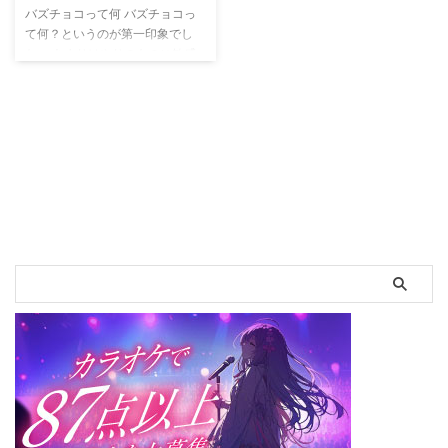
バズチョコって何 バズチョコっ
て何？というのが第一印象でし
た。 あまりはやりのものに敏感
なほうではなく、ユーチューバー
も少ししか知らないのですが、友
達の子供がいろいろ話してくれた
ことで興味が出てきて、数人のユ
ーチューバーの動画をこのごろ見
ています。 バズチョコはその友
達の家に行くときのお土産に持っ
ていこうと思って、いくつか入手
しようと思いました。 ローソン
やイオンにある？ ネットで調べ
るとローソンやイオンにあるらし
いということがわかり、さいわい
駅の近くにどちらもあるので帰り
に寄ることにしました。 最初に
イ ...