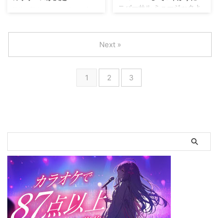
ODYSSEY 2018」を6/8(金)～
ニバーサル ミュージックよ
インディーズ作品3曲のオリジナ
期待の新人アイドルグループ・ナ
10(日)の期間、 渋谷各所で開催し
りメジャー復帰。5月16日発
ルミュージックビデオがYouTube
ナランドが、 2018年9月5日に１
ております。 初日6/8(金)に
売
オフィシャルチャンネルで約470
stシングルをリリースし、 メジャ
Shibuya WWWで行ったスペシャ
万回再生を超え注目を集め、 メ
ーデビューすることを発表した。
ルライブイベント
福岡出身の音楽デュオ、「ビーグ
Next »
ジ ...
こちらは、 本日恵比寿
「LANDSCAPE ーSHIBUYA
ルクルー」が、5月16日に9年ぶ
LIQUIDROOMにて開催されたワ
2018ー」にはフレデリック、
りメジャー復帰となるニューシン
ンマンライブ「ナナランドのリキ
DATS、 Lub ...
グル「My BROTHER」をユニバ
1
2
3
ッドランド」のステージにて発表
ーサル ミュージックより発売い
されたもの。 まねきケチャなど
たします。 日本ハム中田翔の新
も手掛けるコレットプロモーショ
登場曲、ビーグルクルー「My
ンがプロデュースするナナランド
BROTHER」 ビーグルクルー
は、 2017年12月の結成以降、 瞬
「My BROTHER」(YouTube)
く間にアイドル界の新星として注
https://www.youtube.com/watc
目度が急上昇しているグループ。
h?v=RsoNxoTHZMc ■日本ハム
ファン待望の１stシングルは初の
中田翔の新登場曲、ビーグルクル
オリジナル曲となる。 この発表
ー「My BROTHER」について 新
をうけて ...
曲「My BROTHER」は、日本ハ
ムファイターズ ...