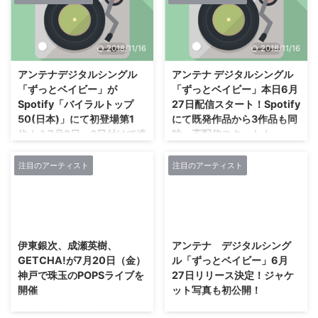
15日に自身が住職を務める奈良・
ニット”angela“。 今年5月19日に
龍王山 光明寺（浄土真宗）にて
山梨・河口湖ステラシアターでメ
『CD発売記念コンサート第七回
ジャーデビュー15周年記念ライブ
2018/11/16
2018/11/16
法話コンサート』を開いた。 約
「angela 15th Anniversary
550年の歴史を持つ、 奈良・ 光
Live!!」が開催されたが、 ７月15
アンテナデジタルシングル
アンテナ デジタルシングル
明寺 （浄土真宗）で女性住職を
日（日）午後2時からＷＯＷＯＷ
「ずっとベイビー」が
「ずっとベイビー」本日6月
務める 三浦明利 は、 過去に 「ち
でその公演の模様が放送されるこ
Spotify「バイラルトップ
27日配信スタート！Spotify
ふれ化粧品」 のCMに起用された
とが決定した。 そこで、 2人にこ
50(日本)」にて初登場第1
にて既発作品から3作品も同
ほか、 テレビ朝日系 「お坊さん
のライブに込めた思い、 放送で
位！＆7月2日・3日付けで連
時一斉配信スタート！
バラエティ ぶっちゃけ寺」 や
楽しむためのポイントなどを聞い
続第1位を獲得！
NHK総合 「バナナ♪ゼロミュージ
た。 ―今回のデビュー15周年ラ
アンテナは、 インディーズ時代
ック」 などに出演し、 袈裟姿で
イブの会場を「河口湖ステラシア
に4枚のミニアルバムと5枚のシ
注目のアーティスト
注目のアーティスト
アンテナのデジタルシングル「ず
ギ ...
ター」にした理由は？ ...
ングルを発表。 2017年10月、
っとベイビー」が、 デジタル音
Major Debut 1st Mini Album「モ
楽配信サービスSpotify「バイラ
ーンガータ」で、 BOGUS
ルトップ50(日本)」7/2付チャー
2018/11/16
2018/11/16
RECORDS（テイチクエンタテイ
トにて初登場第1位を獲得し更に
ンメント）よりメジャーデビュ
7/3付けでも連続第1位を獲得し
伊東銀次、成瀬英樹、
アンテナ デジタルシング
ー。 「光の陰」を歌う詞世界、
た。 バイラルチャートとは、 日
GETCHA!が7月20日（金）
ル「ずっとベイビー」6月
あやうく儚く強く多感に心に届く
本のSNSで今一番話題の曲をラン
神戸で珠玉のPOPSライブを
27日リリース決定！ジャケ
歌声、 くっきりと心の中でルー
キングしたチャート。 Spotifyで
開催
ット写真も初公開！
プし続けるメロディー、 心をや
は、 「ずっとベイビー」のリリ
さしく叩く踊れるポップサウンド
伊藤銀次、成瀬英樹、GETCHA!
アンテナは、 インディーズ時代
ースに合わせて、 インディーズ