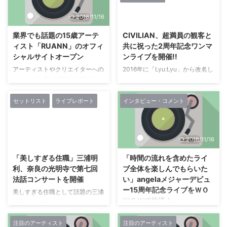
ファーストワンマンライブとなっ
ャーデビューし、 ワンアンドオ
が登場す ...
2018/11/16
2018/7/22
たこの日、 サポートメンバーに
ンリーの存在感を放つ、 キーボ
sugarbeans（Pre / Key /
ード弾き語りスタイルで活動する
業界でも話題の15歳アーテ
CIVILIAN、超満員の観客と
Cho）、 円山天使（E.Gt / Cho）
現役女子大生シンガーソングライ
ィスト「RUANN」のオフィ
共に祝った2周年記念ワンマ
を従え、 この夏話題となった
ターの“ましのみ”が9月8日（土）
シャルサイトオープン
ンライブを開催!!
「ALRIGHT」や、 LAでのレコー
に代官山UNITでワンマンライブ
ディングを敢行した「Ordinary
を開催、 500名のファンを前に
アーティストやクリエイターへの
2016年に「Lyu:Lyu」から改名し
days」、 さらにはこの日の為に
変幻自在のライブを繰り広げた。
ファンの熱量の可視化を実現した
たスリーピースのロックバンド
書き下ろしたミディアムバラード
“ましのみ”独 ...
サービス「bitfan」(※1)を中核と
「CIVILIAN」が、 7月18日(水)に
「 ...
する会員総数190万以上(※2)を誇
渋谷WWW にて、 改名2周年記念
セットリスト
ライブレポート
インタビュー・コメント
るオムニチャネルプラットフォー
ワンマンライブ『CIVILIAN 2nd
ムを提供し、 “FanTech”分野(※3)
Anniversary Live“TWO”』を開催
のパイオニアとして新たな価値提
した。 本公演は、 平日の開催に
2018/7/16
2018/11/16
供を目指し続ける株式会社
も関わらずにチケットが即日ソー
SKIYAKI（本社：東京都渋谷区、
ルドアウトしたため、 音楽専門
「美しすぎる住職」三浦明
「時間の流れを含めたライ
代表取締役：宮瀬卓也、 以下
チャンネル・ スペースシャワー
利、奈良の光明寺で第七回
ブ全体を楽しんでもらいた
「SKIYAKI」）は、 2018年9月10
TVの公式スマートフォンアプリ
法話コンサートを開催
い」angelaメジャーデビュ
日(月)に、 RUANNのオフィシャ
「スペシャアプリ」と「LINE
ー15周年記念ライブをＷＯ
ルサイト「RUANN Official
LIVE」にて生配信が行われ、 合
美しすぎる住職として話題の三浦
ＷＯＷで放送！
Site（ルアンオフィシャルサイ
計約5万名が視聴し、 バンドの２
明利が、 6月20日にリリースした
ト）」（URL: https ...
周年を祝った。 超満員 ...
ニューアルバム『手のひらに受け
ボーカルのatsukoとギター＆キ
る宇宙』の発売を記念して、 7月
ーボードのKATSUによる男女ユ
注目のアーティスト
注目のアーティスト