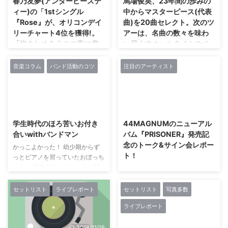
春乃友夢(アンダービーステ
馬場俊英、23年間の歩みの
成リップスパークルの魅力をメー
【TEARS-ティアーズ-2nd
ィー)の「1stシングル
中からマスターピース(代表
ルインタヴューという形を通し、
ONEMAN LIVE～The Sanctuary
『Rose』が、オリコンデイ
曲)を20曲セレクト。次のツ
お届したい。 ――「未完成リ
Garden～】と題したこの晴れ舞
リーチャート4位を獲得!。
アーは、名曲の数々を味わ
ップスパークルと言えば…」に続
台に、フロアを埋めつくす大勢の
「抱きしめあうこの夜に傷
い尽くすオールタイムのベ
く言葉をお願いしま ...
人たちが詰めかけていた。 先
をつけて」と情熱的な胸の
ストライブ! !
に、この日発表になったことを伝
内をぶつけた歌に火傷しち
えておこう。TEARS-ティアー ...
音楽コラム
バンド活動のコツ
注目のアーティスト
昨年は、根本要(スターダスト☆
まいな!!
レビュー)やKAN、SING LIKE
TALKINGなど9人のシンガーやグ
2月に発売した最新両A面シン
ループとコラボレートして作りあ
グル『ROCK ALIVE/ARCADIA
2024/6/12
2019/2/21
げたアルバム『STEP BY STEP』
CAT』がオリコンのデイリーチャ
を手に、アコースティック/バン
ートで6位、ウィークリーチャー
学生時代のほろ苦いお付き
44MAGNUMのニューアル
ドと2つのスタイルに分けた全国
トでは9位と、トップ10入りを果
合いwithバンドマン
バム『PRISONER』発売記
ツアーを実施。同ツアーのファイ
たした。その勢いへ連なるように
念のトーク&サイン会レポー
かっこよかった！ 幼少期からず
ナル公演を、12月20日に大阪
過去の作品たちもふたたび数字を
ト！
っとピアノを習っていたおぼっち
NHKホールで行った。根本要(ス
伸ばせば、イベントでも、つねに
ゃん。 発表会でクラシックを弾
44MAGNUMのニューアルバム
ターダスト☆レビュー) 、KAN、
高い動員を保持し続けているアン
く姿はどこから見ても好青年。
『PRISONER』の発売記念のトー
加藤いづみ、玉城千春(Kiroro)、
ダービースティー。 昨年秋に行
一方、バンドで長髪を振り乱しな
ク&サイン会が２月１１日１８時
池田綾子、光永亮太、森大輔がゲ
セットリスト
ライブレポート
セットリスト
写真多数
ったTSUTAYA O-EASTでのワン
がら低く構えたギターを弾きつつ
３０分からタワーレコード渋谷店
スト参加したスペシャルライブ
マン公演を成功へ導いた勢いを持
ライブレポート
歌う姿はどこか冷めた感じがし
５Ｆイベントスペースで開催され
「STEP BY STEP CONCERT
って、彼女たちは、結成5周年興
て、自分の彼ながら、素敵！と毎
た。 新横浜公演翌日にもかかわ
2018 ...
行として5月31日(金)にマイナビ
2018/11/16
2018/11/15