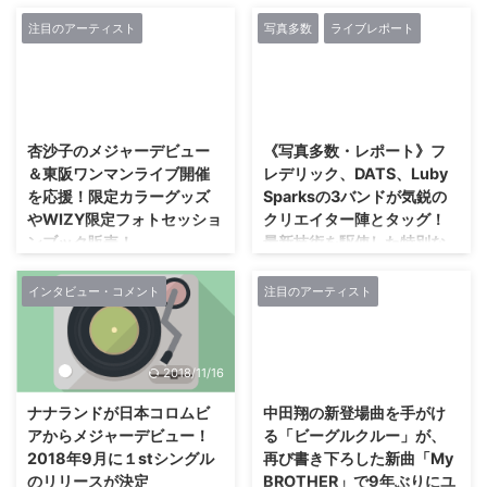
で、 大きな共鳴を集め、 メジャ
が7月20日（金） 神戸で珠玉の
に4枚のミニアルバムと5枚のシ
時代を含む既発作品の中から、
ーデビュー1stミニアルバム「モ
POPSライブを開催!! アーティス
ングルを発表。 2017年10月、
4thミニアルバム「天国なんて全
注目のアーティスト
写真多数
ライブレポート
ーンガータ」は「第10回CDショ
トとして、作詞家、作曲家とし
Major Debut 1st Mini Album「モ
部嘘さ」、 メジャーデビュー1st
ップ大賞2018」 ...
て、また佐野元春、ウルフルズの
ーンガータ」で、 BOGUS
ミニアルバム「モーンガータ」、
プロデューサーとしても知られる
RECORDS（テイチクエンタテイ
デジタルシングル「夕暮れ鉄 ...
2018/6/11
2018/11/16
デビュー45周年、ソロデビュー
ンメント）よりメジャーデビュ
40周年を迎えた「伊東銀次」。
ー。 「光の陰」を歌う詞世界、
杏沙子のメジャーデビュー
《写真多数・レポート》フ
1997年、バンド「FOUR
あやうく儚く強く多感に心に届く
＆東阪ワンマンライブ開催
レデリック、DATS、Luby
TRIPS」でメジャーデビューし、
歌声、 くっきりと心の中でルー
を応援！限定カラーグッズ
Sparksの3バンドが気鋭の
その後、自身が作曲したAKB48
プし続けるメロディー、 心をや
やWIZY限定フォトセッショ
クリエイター陣とタッグ！
の「君はメロディー」が129万枚
さしく叩く踊れるポップサウンド
ンブック販売！
最新技術を駆使した特別な
のミリオンヒットとなりヒットメ
で、 大きな共鳴を集め、 同アル
演出で、「いまの渋谷」を
ーカーの仲間入りを果たした「成
バム「モーンガータ」は「第10
レコチョクは、 2018年6月11日
表現する一夜限りのスペシ
瀬英樹」。 阪神淡路大震災が起
回CDショップ大賞2018」の「東
（月）正午から7月15日（日）ま
インタビュー・コメント
注目のアーティスト
ャルライブを披露
こった1995年に神戸で結成さ
北ブロック賞」を受 ...
での期間限定で、 【杏沙子（あ
れ、地元兵 ...
さこ） WIZY限定カラーライブグ
6/8(金)開催「LANDSCAPE ー
ッズ＆フォトセッションブック販
SHIBUYA 2018ー/TOKYO
2018/11/16
2018/5/15
売！】をアーティストとファンを
MUSIC ODYSSEY 2018」 日本
つなぐ共創・体験型プラットフォ
最大の音楽専門チャンネル スペ
ナナランドが日本コロムビ
中田翔の新登場曲を手がけ
ーム「WIZY（ウィジー）」で展
ースシャワーTVは、 ”都市と音楽
アからメジャーデビュー！
る「ビーグルクルー」が、
開（ https://wizy.jp/project/111/
の未来”がテーマの複合型音楽フ
2018年9月に１stシングル
再び書き下ろした新曲「My
）。 次世代女性シンガー杏沙
ェスティバル「TOKYO MUSIC
のリリースが決定
BROTHER」で9年ぶりにユ
子。 2017年までに発表してきた