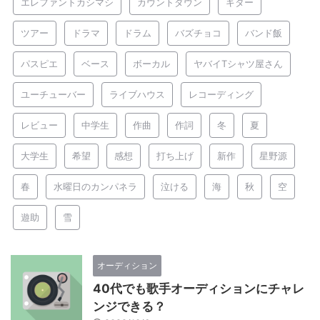
エレファントカシマシ
カウントダウン
ギター
ツアー
ドラマ
ドラム
バズチョコ
バンド飯
パスピエ
ベース
ボーカル
ヤバイTシャツ屋さん
ユーチューバー
ライブハウス
レコーディング
レビュー
中学生
作曲
作詞
冬
夏
大学生
希望
感想
打ち上げ
新作
星野源
春
水曜日のカンパネラ
泣ける
海
秋
空
遊助
雪
オーディション
40代でも歌手オーディションにチャレ
ンジできる？