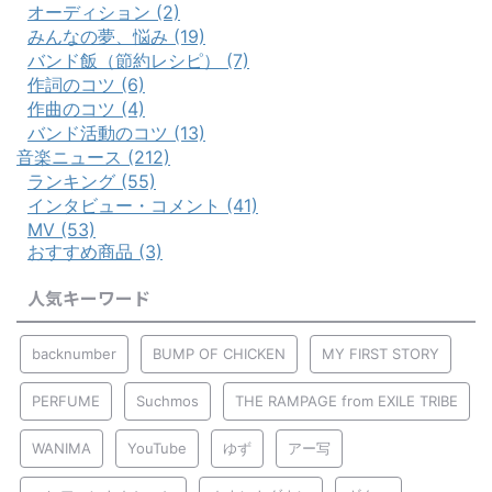
オーディション (2)
みんなの夢、悩み (19)
バンド飯（節約レシピ） (7)
作詞のコツ (6)
作曲のコツ (4)
バンド活動のコツ (13)
音楽ニュース (212)
ランキング (55)
インタビュー・コメント (41)
MV (53)
おすすめ商品 (3)
人気キーワード
backnumber
BUMP OF CHICKEN
MY FIRST STORY
PERFUME
Suchmos
THE RAMPAGE from EXILE TRIBE
WANIMA
YouTube
ゆず
アー写