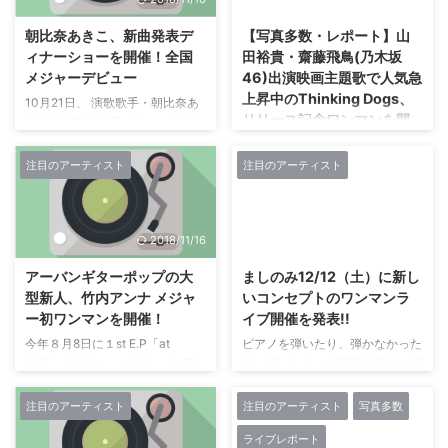
回思っていました。 大抵の楽器
らず、多くのファンが会場を埋め
BLITZ赤坂の舞台に立つ。その日
はこなせるし、作詞作曲も出来る
尽くした。「Mr.44MAGNUM」
へ向け、今も彼女たち ...
朝比奈あきこ、新曲発表デ
【写真多数・レポート】山
しと、鼻高々で学祭に見に行って
ことＰＡＵＬとMr.44MAGNUM
ィナーショーを開催！全国
田裕貴・齋藤飛鳥(乃木坂
いたものです。 これまで自分が
Ｊｒ．」ＳＴＥＶＩＥの2名がメ
メジャーデビュー
46)出演映画主題歌で人気急
聴いていたものに加え、彼と付き
ンバーを代表して出演。実父のバ
上昇中のThinking Dogs、
合ったことで、より間口が広がり
ンドに実子が加入して、親子で
10月21日、 演歌歌手・朝比奈あ
リリース記念ワンマンを開
ました。 ロックをやるなら原点
vocalを担当するという世界的に
きこが自身の全国メジャーデビュ
催！
知らないと的に、誰もが遡って有
も類を見ないバンドだ。 メジャ
ーで、 故郷・金沢に錦を飾る凱
名なクラシックロック等を聴いて
ーデビュー35周年、ＳＴＥＶＩ
旋デビューディナーショーを地
注目のアーティスト
注目のアーティスト
2018年10月5日(金)公開、 山田
い ...
Ｅ加入10周年にあたり、ＰＡ ...
元・金沢のホテル日航金沢で開催
裕貴主演・齋藤飛鳥(乃木坂46)ヒ
した。 金沢の地元では絶大な人
ロインの映画「あの頃、 君を追
気を誇る、 金沢の歌姫・朝比奈
いかけた」の主題歌である「言え
2018/11/16
2018/11/16
あきこ。 地元金沢では「藤堂あ
なかったこと」を2018年9月26日
きこ」の名前で2007年から歌手
(水)にリリースしたThinking
アーバンギターポップの大
ましのみ12/12（土）に新し
活動を開始。 最近では演歌以外
Dogs。 このニューシングルのリ
型新人、竹内アンナ メジャ
いコンセプトのワンマンラ
にも、 得意の英語を生かしジャ
リースを記念して、 リリース前
ー初ワンマンを開催！
イブ開催を発表!!
ズを歌うなど、 音楽の幅を広げ
日となる2018年9月25日に表参道
てきた。 並行して現在県内外の
今年８月8日に１st E.P「at
ピアノを弾いたり、弾かなかった
GROUNDにてワンマンライブを
ホテル等で精力的にライブ活動を
ONE」でメジャーデビューを果た
り、踊ったり、鍵盤弾き語りの概
開催した。 オープニング映像で
展開し、 実績を重ね、 その表現
した竹内アンナが、 ９月12日
念を覆す“ましのみ” 夏バテするく
ライブで恒例のコールを煽るとい
豊かな歌声と親しみやすい人柄は
（水）大阪・心斎橋CLUB
らい盛り上がって最高に楽しん
うシュールな演出でスタートした
注目のアーティスト
注目のアーティスト
写真多数
多くのファンを魅了し続け ...
JANUSにて、 デビュー後初とな
で！ キーボード弾き語りスタイ
今回のライブ。 満員のお客さん
ライブレポート
るワンマンライブを開催した。
ルのましのみ 2018年2月にメジ
の大声のレスポンスの中メンバー