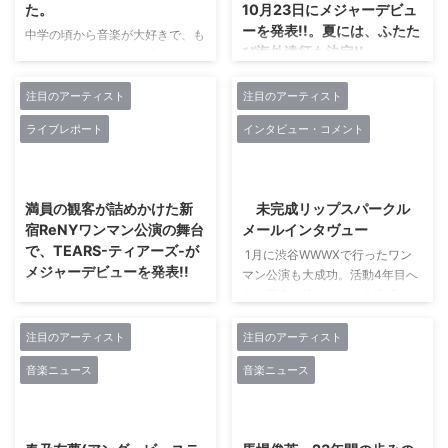
た。
10月23日にメジャーデビュ
ーを発表!!。夏には、ふたた
中学の頃から音楽が大好きで、も
び海外遠征も決定!!
う生活のすべてという感じでし
た。 特に海外のバンドが大好き
4月に大阪で行ったワンマン公
で、英語を必死で頑張り、高校生
演に続き、愛夢GLTOKYOは、6
注目のアーティスト
注目のアーティスト
になった頃から、海外のバンドマ
月15日(土)に新宿ホリデーを舞台
ライブレポート
インタビュー・コメント
ンに手紙を出すようになりまし
に「愛夢GLTOKYO結成４周年記
た。（メールの無い時代です！）
念ライブ〜我武者羅〜」と題した
2024/6/12
2024/6/12
インディーズ系とか、デビューし
ワンマン公演を行った。ここに至
たばかりのバンド、マイナーなバ
る4年間の道のりはけっして順風
満員の観客が詰めかけた新
未完成リップスパークル
ンドのバンドマンは手紙の返事を
満帆とは言えなかった。いや、彼
宿ReNYワンマン公演の舞台
メールインタヴュー
くれたりする人もいて、何度かや
女たちは今も、険しい道のりへ何
で、TEARS-ティアーズ-が
り取り後に、来日したりする会い
1月に渋谷WWWXで行ったワン
度も躓きながら、足に出来た豆を
メジャーデビューを発表!!
に行って仲良くなったり、海外ま
マン公演も大成功。活動4年目へ
何度も潰しては血を滲ませながら
で見に行ってバンドマンと仲良く
向け躍進し続けている未完成リッ
走り続けている。 昨年11月に愛
昨年11月末日に渋谷WOMBを舞
なったりするようになりました。
プスパークル。この日の模様は、
夢GLTOKYOは、第二期メンバー
台にTEARS-ティアーズ-が行っ
海外だと、わざわざ日本から会い
YouTube(https://www.youtube.c
を迎え入れ6人で新たなスタート
た「2周年記念単独公演」。その
注目のアーティスト
注目のアーティスト
に来てくれた！ と、特別扱いし
om/watch?
を切った。でも、この日の舞台に
場で告げたのが、2019年6月11日
音楽ニュース
音楽ニュース
...
v=goRLlKl5C3g&feature=youtu.
立っていたのは、創設メンバーの
に新宿ReNYで2ndワンマンライ
be&t=311)でも観ることができ
NEO ...
ブを行う」こと。あれから7ヶ月
2024/6/12
2024/6/12
る。現在も、定期公演を含め、精
強、TEARS-ティアーズ-は、新
力的にライブ活動中。そんな未完
宿ReNYの舞台に立っていた。