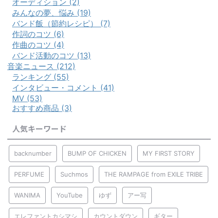
オーディション (2)
みんなの夢、悩み (19)
バンド飯（節約レシピ） (7)
作詞のコツ (6)
作曲のコツ (4)
バンド活動のコツ (13)
音楽ニュース (212)
ランキング (55)
インタビュー・コメント (41)
MV (53)
おすすめ商品 (3)
人気キーワード
backnumber
BUMP OF CHICKEN
MY FIRST STORY
PERFUME
Suchmos
THE RAMPAGE from EXILE TRIBE
WANIMA
YouTube
ゆず
アー写
エレファントカシマシ
カウントダウン
ギター