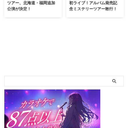
ツアー、北海道・福岡追加
初ライブ！アルバム発売記
公演が決定！
念ミステリーツアー敢行！
阪神甲子園球場でのツアーファイ
6月6日(水)に5thアルバム
ナル公演を始め「Chasing the
『Chasing the Horizon』をリリ
Horizon Tour 2018」全19公演が
ースしたMAN WITH A MISSION
即完したMAN WITH A MISSION
が、 アルバムリリースを記念し
だが、 先日発表されたアジアツ
て＜『Chasing the Horizon』発
アーと愛知県ポートメッセなごや
売記念 ～「地平線ヲ追イカケ
公演に続き、 北海道と福岡での
ロ」ミステリーツアー！～＞を東
全国アリーナツアーの追加公演が
京スカイツリーにて開催した。
発表された。 9月19日に福岡
このイベントはアルバム収録曲
DRUM LOGOSでの公演を皮切り
14曲にちなみ＜14店舗合同
にスタートした「Chasing the
『Chasing the Horizon』発売記
Horizon Tour」だが、 アルバム
念～「地平線ヲ追イカケロ」ミス
を引っ提げてのライブという事
テリーツアー」＞と名付けられ、
で、 セットリストにはアルバム
大阪や仙台を含む全国各地の集合
曲が多数盛り込まれてい ...
場所からイベント会場まで貸 ...