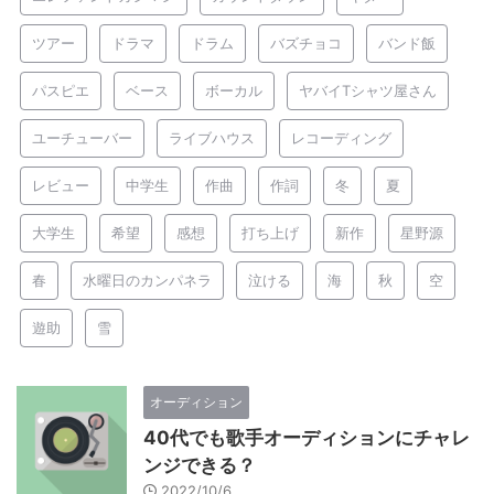
ツアー
ドラマ
ドラム
バズチョコ
バンド飯
パスピエ
ベース
ボーカル
ヤバイTシャツ屋さん
ユーチューバー
ライブハウス
レコーディング
レビュー
中学生
作曲
作詞
冬
夏
大学生
希望
感想
打ち上げ
新作
星野源
春
水曜日のカンパネラ
泣ける
海
秋
空
遊助
雪
オーディション
40代でも歌手オーディションにチャレ
ンジできる？
2022/10/6