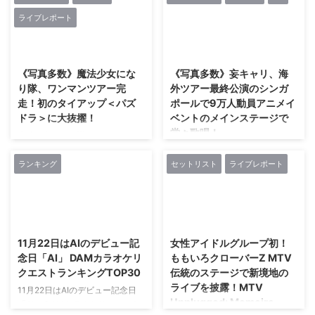
「恋」が席巻、その他リバイバル
ライブパ ...
における乃木坂46のカラオケリ
ライブレポート
ヒット目立つ株式会社フェイス・
クエストランキング調査を実施し
ワンダワークスは、 音楽配信サ
ました。 調査の結果、 17枚目の
2018/1/29
2017/11/27
ービス「GIGA」の「2017年 年間
シングル「インフルエンサー」が
ダウンロードランキング」を発表
第1位に輝きました。 同楽曲は
《写真多数》魔法少女にな
《写真多数》妄キャリ、海
いたしました。 株式会社フェイ
2017年の「輝く！日本レコード
り隊、ワンマンツアー完
外ツアー最終公演のシンガ
ス・ワンダワークス（本社：東京
大賞」を受賞し、 話題となりま
走！初のタイアップ＜パズ
ポールで9万人動員アニメイ
都港区、 代表取締役社長 木下 由
した。 2位には、 ミリオンヒット
ドラ＞に大抜擢！
ベントのメインステージで
佳）は、 音楽配信サービス
を記録した16枚目のシングル「サ
堂々歌唱！
「GIGA」の「2017年 年間ダウン
ヨナラの意味」、 3位には4枚目
魔法少女になり隊、ワンマンツア
ロードランキング」を発表いたし
のシングルで初のダンスナンバー
ー完走！初のタイアップ＜パズド
ロンドン・上海・香港・台湾と計
ました。 「GIGA」は、 日本最大
「制服のマネキン」がランクイン
ラ＞に大抜擢！ 魔法少女になり
4都市を巡る海外ツアーを大成功
ランキング
セットリスト
ライブレポート
級のキャ ...
しました。 トップアイドル乃木
隊が、 1月28日(日)全国
に収めた妄想キャリブレーション
坂46のポ ...
TOUR「魔法少女になり隊 ワンマ
が、 追加公演として、 シンガポ
ンツアー～まだ知らぬ勇者たちへ
ールにて開催された「C3AFA
2017/11/21
2017/11/8
～」ファイナル公演を、 渋谷
SINGAPORE 2017」に出演。 “い
TSUTAYA O-EASTにて開催。 こ
ま一番世界を駆け巡るアイド
11月22日はAIのデビュー記
女性アイドルグループ初！
の日のチケットはSOLD OUTを
ル”として、 観客をおおいに沸か
念日「AI」 DAMカラオケリ
ももいろクローバーZ MTV
記録。 会場満員に埋め尽くされ
せた。 同イベントは日本のポッ
クエストランキングTOP30
伝統のステージで新境地の
たオーディエンス1,300人を魅了
プカルチャーをテーマに展開する
ライブを披露！MTV
した。 １曲目は魔法少女になり
11月22日はAIのデビュー記念日
祭典で、 3日間で約9万人を動
Unplugged: Momoiro
隊にとって名刺代わりとも言える
「AI」 DAMカラオケリクエスト
員。 妄キャリは、 11月25日(土)