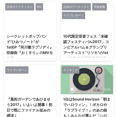
Clover Z」
楽曲『冒険の書１』。 そこから
ランキングTOP30 株式会社第一
と11月26日(日)の2日間連続で出
はノンストップで『BA・BA・BA
興商は、 AIのデビュー日である
演を果たした。 初日は、 メイン
注目のアーティスト
MV
注目のアーティスト
写真多数
女性アイドルグループ初！ももい
ばけ～しょん』や『革命のマス
11月22日に先立ちまして、 通信
ステージである「I LOVE
ろクローバーZ MTV伝統のステ
ライブレポート
ク』 ...
カラオケDAMにおけるAIのカラ
ANISONG」のオープニン ...
ージで新境地のライブを披露！
オケリクエストランキング調査を
MTV Unplugged: Momoiro
2018/11/16
2018/11/16
実施しました。 調査の結果、
Clover Z」 ライブの模様はMTV
2005年に発売された「Story」が
と「スカパー! 4K総合」にて1月
シークレットポップバン
10代限定音楽フェス「未確
第1位に。 同曲は世代を超えて心
放送米国バイアコム社傘下のバイ
ド"ひみつノート"が
認フェスティバル2017」コ
に響く究極のポップ・バラードと
アコム・ネットワークス・ジャパ
1stEP『河川敷ラプソディ』
ンピアルバム＆グランプリ
して人気を博しました。 2位は
ン株式会社（所在地：東京都港
収録曲『おくすり』のMVを
アーティスト“リツキ”の1st
2016年のTVCMに起用された
区、 代表取締役社長：井股 進）
公開。
ep12月20日同時発売決定！
「みんながみんな英雄」、 3位に
が運営する世界最大級のユース向
は2011年から5年連続で同じ
け音楽&エンターテインメント・
あなたの日常に非日常をお届けす
10代限定音楽フェス「未確認フ
TVCMに起用された「ハピ ...
チャンネル「MTV」は、 ももい
る謎のシークレットポップバン
ェスティバル2017」コンピアル
ライブレポート
ランキング
ろクローバーZを迎え、 伝統のア
ド"ひみつノート"。 日本語のアク
バム＆グランプリアーティス
コースティックライブ「MTV
セントと独特の拍子感が作り出
ト“リツキ”の1st ep12月20日同時
Unplugged ...
す"ひみつのおと"を是非聴いてみ
発売決定！ 人生二度目のライブ
2017/10/7
2018/11/19
て下さい。 ひみつノート - おく
でグランプリを獲得した異例の17
すり【MV】
歳シンガーソングライター「リツ
『風街ガーデンであひませ
1位はSound Horizon「朝ま
http://youtu.be/l2KNbYbbiMc
キ」注目のEP発売 タワーレコー
う2017』いよいよ開幕！初
でハロウィン」！ボカロや
Twitter
ド株式会社（本店所在地：東京都
日で既にファイナル並みの
『ラブライブ！』のあの曲
https://twitter.com/himitsunote
渋谷区、 代表取締役社長：嶺脇
感涙！
も！みんなが選んだ「ハロ
育夫、 以下：タワーレコード）