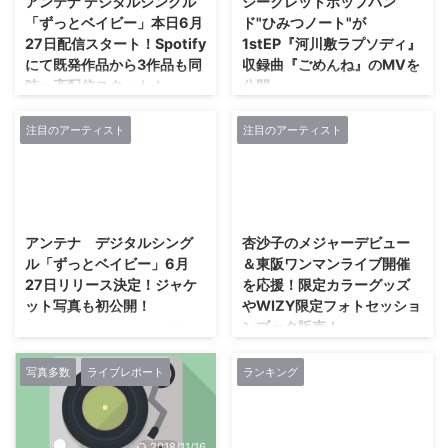
アンテナ デジタルシングル
シークレットポップバン
Cho）、 円山天使（E.Gt / Cho）
グランプリを獲得した名古屋発の
「ずっとベイビー」本日6月
ド"ひみつノート"が
を従え、 この夏話題となった
4ピース・バンド、 Some
27日配信スタート！Spotify
1stEP『河川敷ラプソディ』
「ALRIGHT」や、 LAでのレコー
Life（サムライフ）の初の全国流
にて既発作品から3作品も同
収録曲『ごめんね』のMVを
ディングを敢行した「Ordinary
通ミニ・アルバム『Poo』を、 8
時一斉配信スタート！
公開。
days」、 さらにはこの日の為に
月2日（木）にリリースいたしま
書き下ろしたミディアムバラード
す。 Some Life は、 地元・名古
アンテナは、 インディーズ時代
あなたの日常に非日常をお届けす
「 ...
屋を中心に活動する4人組ロッ
に4枚のミニアルバムと5枚のシ
る謎に包まれたシークレットポッ
注目のアーティスト
注目のアーティスト
ク・バンド。 10代アーティスト
ングルを発表。 2017年10月、
プバンド、ひみつノート。 日本
限定フェス「未確認フェスティバ
Major Debut 1st Mini Album「モ
語のアクセントと独特の拍子感が
ル2017」の準グランプリ獲得で
ーンガータ」で、 BOGUS
作り出す"ひみつのおと"を是非聴
2018/11/16
2018/6/11
...
RECORDS（テイチクエンタテイ
いてみて下さい。 ひみつノート -
ンメント）よりメジャーデビュ
ごめんね【MV】
アンテナ デジタルシング
杏沙子のメジャーデビュー
ー。 「光の陰」を歌う詞世界、
https://youtu.be/rssXG8xeOi8 公
ル「ずっとベイビー」6月
＆東阪ワンマンライブ開催
あやうく儚く強く多感に心に届く
式twitter
27日リリース決定！ジャケ
を応援！限定カラーグッズ
歌声、 くっきりと心の中でルー
https://twitter.com/himitsunote
ット写真も初公開！
やWIZY限定フォトセッショ
プし続けるメロディー、 心をや
ンブック販売！
さしく叩く踊れるポップサウンド
アンテナは、 インディーズ時代
で、 大きな共鳴を集め、 メジャ
に4枚のミニアルバムと5枚のシ
レコチョクは、 2018年6月11日
ーデビュー1stミニアルバム「モ
ングルを発表。 2017年10月、
（月）正午から7月15日（日）ま
写真多数
ライブレポート
ランキング
ーンガータ」は「第10回CDショ
Major Debut 1st Mini Album「モ
での期間限定で、 【杏沙子（あ
ップ大賞2018」 ...
ーンガータ」で、 BOGUS
さこ） WIZY限定カラーライブグ
RECORDS（テイチクエンタテイ
ッズ＆フォトセッションブック販
2018/11/16
2018/5/2