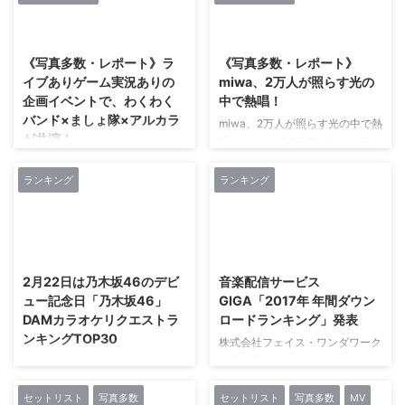
ルバム『話せてなかったこと』に
したレーベル“Eggs”では、 広島
題歌です。 “切なさと怖さと希
2018/3/19
2018/3/10
は収録されていない最新曲で、リ
県を拠点に全国で活動する4ピー
望”そして“美しくも切な
リース予定などは追ってアナウン
スギターロックバンド “ゆるふわ
い”「Lemon」が毎回、 ドラマの
《写真多数・レポート》ラ
《写真多数・レポート》
スされる。 「強がりな僕と 泣き
リムーブ”の新たなミニ・アルバ
クライマッ ...
イブありゲーム実況ありの
miwa、2万人が照らす光の
虫な君、冷めきった僕と愛された
ム『綻び』（読み：ほころび）
企画イベントで、わくわく
中で熱唱！
いだけの君」など、対照的な2人
を、 2018 年5月16日（水）に発
バンド×ましょ隊×アルカラ
の関係を描かれ、タイトルには
miwa、2万人が照らす光の中で熱
売 することが決定しました。 第
が共演！
「割り切れない」という意味があ
唱！ miwaが3月9日（金）に日本
10回CDショップ大賞で中国ブロ
るとヴォーカルさくらいが説明す
武道館2DAYS公演「miwa live at
ック賞を獲得した前作『芽生』よ
ライブありゲーム実況ありの企画
る楽曲で、MVには、夏海(牛乳寒
武道館 “We are the light ～
り約1年ぶりのミニ・アルバムと
イベントで、わくわくバンド×ま
ランキング
ランキング
天なつみんより改名)が出演して
38/39DAY～”」の 2日目となる
なる本作には、 テレビ新広島と
しょ隊×アルカラが共演！ 3月18
いる ...
「39DAY（サンキューデイ）」
取り組んできたコラボ企画「みん
日、 川崎CLUB CITTA’にて、 ゲ
を行った。 miwaにとっては、 大
なでつくる 全力応援ソング」で
ーム実況者わくわくバンドによる
2018/2/21
2018/1/31
学卒業に合わせて2013年3月に開
制作した楽曲 “ ...
初の自主企画イベント『ゲーム実
催された「miwa live at 武道館 ～
況者わくわくバンド presents
2月22日は乃木坂46のデビ
音楽配信サービス
卒業式～」、 2015年3月に“女性
Attack!! ボーナスステージ
ュー記念日「乃木坂46」
GIGA「2017年 年間ダウン
アーティスト初のアコギ1本 日本
vol.1』が開催された。 アルカ
DAMカラオケリクエストラ
ロードランキング」発表
武道館公演2DAYS”として話題を
ラ、 魔法少女になり隊、 そして
ンキングTOP30
集めた 「miwa live at 武道館～
株式会社フェイス・ワンダワーク
ゲーム実況者わくわくバンドの人
acoguis ...
ス音楽配信サービスGIGA「2017
気バンド3組が集結した本イベン
株式会社第一興商は、 乃木坂46
年 年間ダウンロードランキン
トはチケット即完。 会場には
のデビュー日である2月22日に先
グ」発表一昨年発売の星野源
1,300名のファンが詰めかけた。
立ちまして、 通信カラオケDAM
セットリスト
写真多数
セットリスト
写真多数
MV