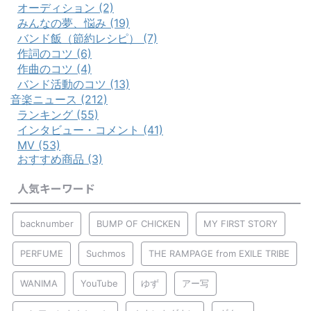
オーディション (2)
みんなの夢、悩み (19)
バンド飯（節約レシピ） (7)
作詞のコツ (6)
作曲のコツ (4)
バンド活動のコツ (13)
音楽ニュース (212)
ランキング (55)
インタビュー・コメント (41)
MV (53)
おすすめ商品 (3)
人気キーワード
backnumber
BUMP OF CHICKEN
MY FIRST STORY
PERFUME
Suchmos
THE RAMPAGE from EXILE TRIBE
WANIMA
YouTube
ゆず
アー写