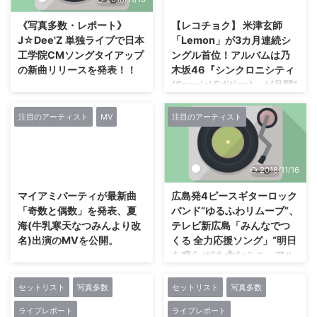
ンメント）よりメジャーデビュ
売！】をアーティストとファンを
ー。 「光の陰」を歌う詞世界、
つなぐ共創・体験型プラットフォ
《写真多数・レポート》
【レコチョク】 米津玄師
あやうく儚く強く多感に心に届く
ーム「WIZY（ウィジー）」で展
J☆Dee'Z 単独ライブで日本
「Lemon」が3カ月連続シ
歌声、 くっきりと心の中でルー
開（ https://wizy.jp/project/111/
工学院CMソングタイアップ
ングル首位！アルバムは乃
プし続けるメロディー、 心をや
）。 次世代女性シンガー杏沙
の新曲リリースを発表！！
木坂46『シンクロニシティ
さしく叩く踊れるポップサウンド
子。 2017年までに発表してきた
(Special Edition)』が月間1
で、 大きな共鳴を集め、 同アル
インディーズ作品3曲のオリジナ
J☆Dee'Z 単独ライブで日本工学
位！〜レコチョクアワード
バム「モーンガータ」は「第10
ルミュージックビデオがYouTube
院CMソングタイアップの新曲リ
月間最優秀楽曲賞2018年4
回CDショップ大賞2018」の「東
オフィシャルチャンネルで約470
リースを発表！！ 高いスキルで
注目のアーティスト
MV
注目のアーティスト
月度発表〜
北ブロック賞」を受 ...
万回再生を超え注目を集め、 メ
注目を集めているヴォーカル＆ダ
ジ ...
ンスグループJ☆Dee'Z(ジェイデ
株式会社レコチョク（本社：東京
ィーズ)が、 6月～オンエアされ
都渋谷区渋谷、 代表取締役社長:
2018/11/16
2018/11/16
る日本工学院のCMソングを担当
加藤裕一、 以下「レコチョ
することが決定。 更に、 CMソ
ク」）は、 「レコチョクアワー
マイアミパーティが最新曲
広島発4ピースギターロック
ング含む8thシングル『未来飛
ド 月間最優秀楽曲賞 201８年4月
「奇数と偶数」を発表、夏
バンド“ゆるふわリムーブ”、
行』を7月25日(水)に発売するこ
度」を発表いたします。 「レコ
海(牛乳寒天なつみんより改
テレビ新広島「みんなでつ
とが発表された。 これは、 5月
チョクランキング」は米津玄師
名)出演のMVを公開。
くる 全力応援ソング」“明日
19日(土)に六本木morph-tokyoで
「Lemon」が3カ月連続となる１
を鳴らせ”を含むミニ・アル
行われた、 J☆Dee’Z企画のライ
札幌のバンド マイアミパーティ
位を獲得 しました。 「Lemon」
バム『綻び』5/16リリース
ブイベント“Fun Fan LIVE”で発表
札幌のバンド マイアミパーティ
は、 2018年1月期TBS系金曜ドラ
されたもの。 1部はメンバープロ
が本日Youtubeにて「奇数と偶
セットリスト
写真多数
セットリスト
写真多数
インディーズおよび新人アーティ
マ「アンナチュラル」の主題歌
デ ...
数」のミュージックビデオを公開
ストの音楽活動支援を行う
として書き下ろされた楽曲で、
ライブレポート
ライブレポート
した。 2月に発売した1stミニア
〈Eggsプロジェクト〉から派生
米津玄師が担当する初のドラマ主