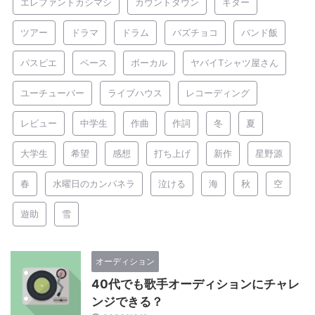
エレファントカシマシ
カウントダウン
ギター
ツアー
ドラマ
ドラム
バズチョコ
バンド飯
パスピエ
ベース
ボーカル
ヤバイTシャツ屋さん
ユーチューバー
ライブハウス
レコーディング
レビュー
中学生
作曲
作詞
冬
夏
大学生
希望
感想
打ち上げ
新作
星野源
春
水曜日のカンパネラ
泣ける
海
秋
空
遊助
雪
オーディション
40代でも歌手オーディションにチャレ
ンジできる？