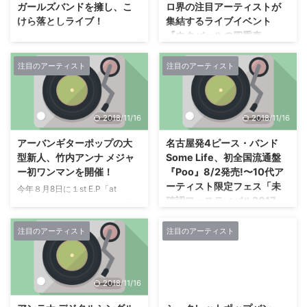
ガールズバンドを擁し、こ
ロ界の注目アーティストが
けら落としライブ！
集結するライブイベント
『ウクバールの四重奏』
2018年9月23日(日)、 新たに東
9/29(土)開催 dewey、村
京・渋谷にオープンした新施設
上ユカ、レンダ、
「渋谷ストリームホール」にて、
注目のアーティスト
注目のアーティスト
Sonikovevが出演
中川翔子によるこけら落としライ
ブ『中川翔子コンサート2018』
9/29(土)に渋谷LOFT HEAVENで
が開催された。 3ピースガールズ
『ウクバールの四重奏』が開催。
2018/11/16
2018/11/16
バンドを従えてステージに登場し
ニューウェーブ、ゴシック、エレ
た中川は「Wikipediaに書いてあ
クトロ界隈で注目を集める4アー
アーバンギターポップの大
名古屋発4ピース・バンド
ったけど“こけら落とし”を見た人
ティストが終結。渋谷LAST
型新人、竹内アンナ メジャ
Some Life、初全国流通盤
は寿命が延びるらしい！」などと
WALTZ時代にはワンマンライブ
ー初ワンマンを開催！
『Poo』8/2発売!〜10代ア
投げかけ、 会場にかけつけた合
を成功させたゴシックテクノの雄
ーティスト限定フェス「未
計1,400名のファンとともに渋谷
今年８月8日に１st E.P「at
レンダ、透明感あふれるテクノポ
確認フェスティバル2017」
の新名所のこけら落としを盛り上
ONE」でメジャーデビューを果た
ップで人気を博す村上ユカ、モジ
準グランプリ〜
げた。 本編中で『calling
した竹内アンナが、 ９月12日
ュラーシンセとエレクトリックチ
location』を歌唱すると、 10月
（水）大阪・心斎橋CLUB
注目のアーティスト
注目のアーティスト
インディーズおよび新人アーティ
ェロを駆使した独自の音世界を構
からTVアニメ「ゾイ ...
JANUSにて、 デビュー後初とな
ストの音楽活動支援を行う
築するSonikovev、ソフト／ハー
るワンマンライブを開催した。
〈Eggsプロジェクト〉から派生
ドシンセとボコーダボイスを操る
ファーストワンマンライブとなっ
したレーベル“Eggs”では、 10代
deweyが出演。VJは気鋭の表現
2018/11/16
2018/6/14
たこの日、 サポートメンバーに
アーティスト限定の夏フェス〈未
ユニットHello1103が担当。 『ウ
sugarbeans（Pre / Key /
確認フェスティバル 2017〉で準
クバールの四重奏』 ...