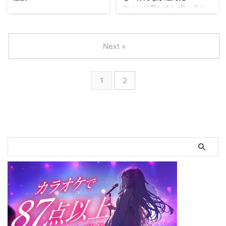
ウィンに歌いたい曲」ラン
では、 TOKYO FM(他JFN全国38
本日2017年 10月6日(金)から8日
キングTOP10を
局ネット)の人気番組「SCHOOL
(日)まで3日間に渡って開催され
JOYSOUNDが発表！
OF LOCK!」と、 タワーレコー
る「風街ガーデンであひませう
ド、 NTTドコモ、 レコチョクの
2017」の初日が大盛況のうちに
1位はSound Horizon「朝までハ
Next »
三社によるインディ ...
終わった。 これは作詞家・松本
ロウィン」！ボカロや『ラブライ
隆のデビュー47周年を記念して
ブ！』のあの曲も！みんなが選ん
恵比寿ガーデンホールが3日限り
だ「ハロウィンに歌いたい曲」ラ
1
2
の“風街”と化したプレミアムイベ
ンキングTOP10をJOYSOUNDが
ントで、 当イベントのためだけ
発表！ 今年もハロウィンシーズ
に限定オープンさせた「風街
ンが到来！趣向を凝らした仮装
BAR」では、 サッポロビールの
や、 かわいいスイーツが街に溢
完璧な生ビ―ルを目指した「パー
れ、 日本でも年々その盛り上が
フェクト黒ラベル」なども用意さ
りが過熱している秋の一大イベン
れている。 また砂原良徳による
トです。 カラオケJOYSOUNDで
松本作品オンリーのDJパフォー
は、 そんなハロウィン本番を前
マンス、 更にステージでは松本
に、 ユーザーアンケートにより
作品を心より慕 ...
集計した「ハロウィンに歌いたい
曲」ランキングを、 本日10月5日
（木）に発表！心躍るハロウィン
気 ...