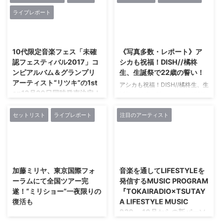
アルバムリリースを発表！ 人
槇原敬之がシングル「NG」でデ
み」の初のミニアルバム「きみと
ライブレポート
気・実力ともに注目を集め、 第
ビューしたのが1990年10月25
わたしとメロンソーダ」を3月14
68回NHK紅白歌合戦への初出場
日。 「どんなときも。 」「もう
日(水)にリリースすることを決定
2018/11/16
2017/10/15
も決定している女性5人組ボーカ
恋なんてしない」「GREEN
しました。 みきなつみは201 ...
ルグループLittle Glee
DAYS」をはじめ、 多くのヒット
10代限定音楽フェス「未確
《写真多数・レポート》ア
Monster（通称“リトグリ”）が、
曲を生み、 ドラマや映画の主題
認フェスティバル2017」コ
シカも祝福！DISH//橘柊
11月19日(日)に東京国際フォーラ
歌、 CMソングにも多く起用され
ンピアルバム＆グランプリ
生、生誕祭で22歳の誓い！
ム ホールAで、 「リトグリライ
てきた。 これまでにリリースし
アーティスト“リツキ”の1st
アシカも祝福！DISH//橘柊生、生
ブツアー 秋 2017 Let’s
た作品はシングルが47枚、 オリ
ep12月20日同時発売決定！
誕祭で22歳の誓い！ DISH//橘柊
Grooooove !!!!! Monster」のツア
ジナルアルバムが21枚、 ベスト
生 生誕祭「FM101.22」が本日10
ーファイナルを行った。 本公演
アルバムが12枚、 カバーアルバ
10代限定音楽フェス「未確認フ
月15日（日）日テレらんらんホー
のチケットは即日SOLD OUT。 9
ムが3枚、 そしてライブアルバム
ェスティバル2017」コンピアル
セットリスト
ライブレポート
注目のアーティスト
ルで行われた。 日曜午後にお送
月からスタートし、 全国23 ...
が４枚。 鈴木雅之やSMAP、 高
バム＆グランプリアーティス
りする、 のんびり楽しめる生放
橋みなみなど、 他のアーティス
ト“リツキ”の1st ep12月20日同時
送というコンセプトだった2017
ト ...
発売決定！ 人生二度目のライブ
2017/9/18
2018/11/19
年の生誕祭。 普段からラジオの
でグランプリを獲得した異例の17
MCとしても活躍中の柊生らしく
歳シンガーソングライター「リツ
加藤ミリヤ、東京国際フォ
音楽を通してLIFESTYLEを
ラジオブース風のセットと DJブ
キ」注目のEP発売 タワーレコー
ーラムにて全国ツアー完
発信するMUSIC PROGRAM
ースが置かれたステージに柊生が
ド株式会社（本店所在地：東京都
遂！“ミリショー”一夜限りの
『TOKAIRADIO×TSUTAY
登場すると大歓声で迎えられ、
渋谷区、 代表取締役社長：嶺脇
復活も
A LIFESTYLE MUSIC
バースデーの祝福ムードに包まれ
育夫、 以下：タワーレコード）
929』 10月からの新パーソ
たスタートとなった。 ラジオブ
では、 TOKYO FM(他JFN全国38
加藤ミリヤ、東京国際フォーラム