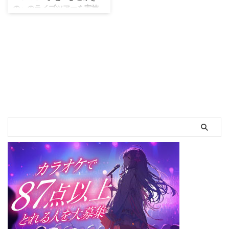
アルテーマソングに決定した。
は、2013年から町あかりのプロ
の』のライブツアーを実施
★名曲「六等星の夜」が“Magic
モーションに協力し、今回の特典
～ 7月13日～21日、ロンド
Blue ver.”として蘇る★ 夜空や星
映像の制作は第７弾のプロモーシ
ンのアーティストとの特別
座をテーマにした楽曲を数多く発
ョン協力となります。一過性では
バンド結成なども ～
表しているシンガーソングライタ
ない、息の長いアーティストプロ
ー“Aimer”。 中でも特に人 ...
モーションは本学独自のもので
ボーカルレッスンから楽曲制作ま
す。 宝塚大学東京メディア芸術
でを行う株式会社 Diamond
学部デザイン表現研 ...
Music Tour(本社：東京都目黒
区、代表取締役社長：小菅 良輔)
は、当社が運営するボーカルレッ
スン事業部「Diamond Voice
Music School」所属のシンガー
ソングライター『Chuck*』と
『ひごゆきの』2名が、2016年7
月13日(水)～21日(木)の期間、イ
ギリス・ロンドンでのライブツア
ーを実施することをお知らせいた
します。 ひごゆきの 1 当社プロ
ダクション事業部「FLYJAM
Creative Agency」のサ ...