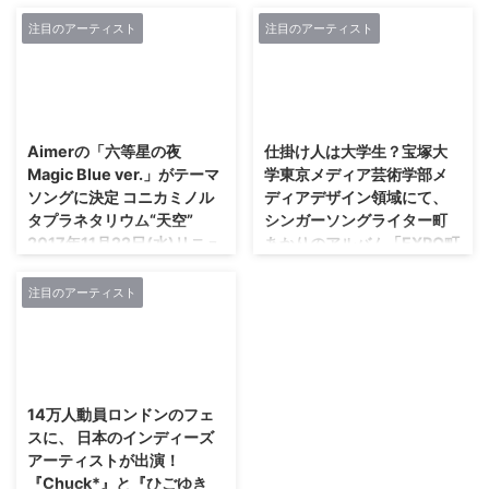
ナリティ発表！
ース風のステージに迎え入れられ
局ネット)の人気番組「SCHOOL
にて全国ツアー完遂！“ミリショ
た最初のゲストは DISH/ ...
OF LOCK!」と、 タワーレコー
ー”一夜限りの復活も 加藤ミリヤ
注目のアーティスト
注目のアーティスト
TSUTAYAを東海地区で展開する
ド、 NTTドコモ、 レコチョクの
が2017年4月にリリースしたアル
株式会社TSUTAYA東海カンパニ
三社によるインディ ...
バム『Utopia』を携えてスタート
ー(以下、TSUTAYA)と、東海ラ
させた3カ月20公演に渡る全国ツ
ジオ放送株式会社(以下、東海ラ
2018/11/16
2018/11/15
アー＜加藤ミリヤ “Utopia” tour
ジオ)がコラボレーションし、
2017＞を、 9月18日(月・祝)の東
2015年10月から放送中の人気番
Aimerの「六等星の夜
仕掛け人は大学生？宝塚大
京国際フォーラム・ホールAでの
組『TOKAIRADIO×TSUTAYA
Magic Blue ver.」がテーマ
学東京メディア芸術学部メ
ファイナル公演を以て完走した。
LIFESTYLE MUSIC 929』の火曜
ソングに決定 コニカミノル
ディアデザイン領域にて、
今回のツアーは、 「“歌声”をしっ
から金曜のパーソナリティが、
タプラネタリウム“天空”
シンガーソングライター町
かり聞いてもらうために、 ダン
2017年10月より一新することが
2017年11月22日(水)リニュ
あかりのアルバム「EXPO町
スミュージック的な要素を抑え
決定いたしましたので、お知らせ
ーアルオープン!!
あかり」の特典映像を制作
た」というチャレンジングなコン
いたします。 【火・前半】Яeal
セプトのアルバムを掲げたツアー
当番組は、東海ラジオが2015年
注目のアーティスト
2017年11月22日(水)に『Magic
宝塚大学東京メディア芸術学部で
だけに、 多くの ...
10月からスタートしたワイド
Blue(マジック・ブルー)』を新た
は、2018年度よりメディアデザ
FM(FM92.9MHz)のフラッグシ ...
な施設コンセプトとしてリニュー
イン領域が新設されます。領域設
アルオープンする「コニカミノル
置に先立ち、デザイン表現研究室
2018/11/15
タプラネタリウム“天空” in 東京
の学生たちと教員が、シンガーソ
スカイツリータウン(R)」。この
ングライター町あかりの3rdアル
14万人動員ロンドンのフェ
リニューアルを記念
バム「EXPO町あかり」（2017年
スに、 日本のインディーズ
し、“Aimer(エメ)”の「六等星の
7月26日発売）の特典アニメーシ
アーティストが出演！
夜 Magic Blue ver.」がリニュー
ョン映像を制作しました。本学部
『Chuck*』と『ひごゆき