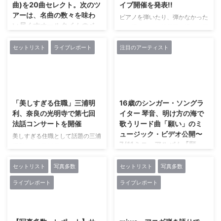
曲)を20曲セレクト。次のツ
イブ開催を発表!!
アーは、名曲の数々を味わ
ピアノを弾いたり、弾かなかった
い尽くすオールタイムのベ
り、踊ったり、鍵盤弾き語りの概
ストライブ! !
念を覆す“ましのみ” 夏バテするく
らい盛り上がって最高に楽しん
セットリスト
ライブレポート
注目のアーティスト
昨年は、根本要(スターダスト☆
で！ キーボード弾き語りスタイ
レビュー)やKAN、SING LIKE
ルのましのみ 2018年2月にメジ
TALKINGなど9人のシンガーやグ
ャーデビューし、 ワンアンドオ
ループとコラボレートして作りあ
2018/7/16
2018/6/25
ンリーの存在感を放つ、 キーボ
げたアルバム『STEP BY STEP』
ード弾き語りスタイルで活動する
を手に、アコースティック/バン
「美しすぎる住職」三浦明
16歳のシンガー・ソングラ
現役女子大生シンガーソングライ
ドと2つのスタイルに分けた全国
利、奈良の光明寺で第七回
イター 琴音、明け方の海で
ターの“ましのみ”が9月8日（土）
ツアーを実施。同ツアーのファイ
法話コンサートを開催
歌うリード曲「願い」のミ
に代官山UNITでワンマンライブ
ナル公演を、12月20日に大阪
ュージック・ビデオ公開〜
を開催、 500名のファンを前に
美しすぎる住職として話題の三浦
NHKホールで行った。根本要(ス
7/11ミニ・アルバム『願
変幻自在のライブを繰り広げた。
明利が、 6月20日にリリースした
ターダスト☆レビュー) 、KAN、
い』発売〜
“ましのみ”独 ...
ニューアルバム『手のひらに受け
加藤いづみ、玉城千春(Kiroro)、
る宇宙』の発売を記念して、 7月
池田綾子、光永亮太、森大輔がゲ
セットリスト
写真多数
セットリスト
写真多数
インディーズおよび新人アーティ
15日に自身が住職を務める奈良・
スト参加したスペシャルライブ
ストの音楽活動支援を行う
ライブレポート
ライブレポート
龍王山 光明寺（浄土真宗）にて
「STEP BY STEP CONCERT
〈Eggsプロジェクト〉から派生
『CD発売記念コンサート第七回
2018 ...
したレーベル“Eggs”から、 7月11
2018/6/24
2018/11/16
法話コンサート』を開いた。 約
日（水）にリリースする16歳のシ
550年の歴史を持つ、 奈良・ 光
ンガー・ソングライター、 琴音