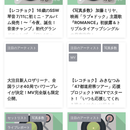
house”。 先日、 『関ジャム完全
ディション supported by Eggs』
燃SHOW』に出演し、 巧みなコ
の最終通過アーティストに、 ゆ
【レコチョク】 16歳のSSW
《写真多数》 加藤ミリヤ、
ーラスワークで、 そのスキルの
いにしお、 RiLの2組が発表され
琴音 7/11に初ミニ・アルバ
映画「ラブ×ドック」主題歌
高さを披露したことも記憶に新し
た。 同社は日本最古のレコード
ム発売！〜「今夜、誕生！
『ROMANCE』初披露＆ト
いGoose houseが大阪のZepp
会社として、 これまで数々のア
音楽チャンプ」初代グラン
リプルタイアップシングル
Nambaで「Goose house Live
ーティストを世に輩出し、 現在
ドチャンプ、「ワン!チャ
の発売決定！
Tour 2018 Flight」のファイナル
創立107周年を迎えている。 そし
ン!! 〜ビクターロック祭り
を迎 ...
て次なる100年を目指し、 時代を
加藤ミリヤ、映画「ラブ×ドッ
2018への挑戦〜」グランプ
切り開いていく次世代アーティス
ク」主題歌『ROMANCE』初披露
注目のアーティスト
注目のアーティスト
写真多数
リ〜
トを発掘すべく、 未知なるア ...
＆トリプルタイアップシングルの
MV
発売決定！ 横浜アリーナで行わ
16歳のSSW琴音 7/11に初ミニ・
れ1万3千人を動員した音楽イベ
アルバム発売！～「今夜、誕生！
2018/4/1
2018/2/26
ント“TOKYO GIRLS MUSIC FES.
音楽チャンプ」初代グランドチャ
2018”に 加藤ミリヤがシークレッ
ンプ、「ワン!チャン!! ～ビクター
大注目新人ロザリーナ、全
【レコチョク】 みきなつみ
トゲストとしてサプライズ登場
ロック祭り 2018への挑戦～」グ
国ラジオ40局でパワープレ
「47都道府県ツアー」応援
し、 5月に公開される映画「ラブ
ランプリ～ インディーズおよび
イが決定！MV完全版も限定
プロジェクトWIZYでスター
×ドック」の 主題歌
新人アーティストの音楽活動支援
公開。
ト！「いつも応援してくれ
『ROMANCE』を初披露、 同曲
を行う〈Eggsプロジェクト〉か
る皆さんに会いに行きま
を5月9日にシングルとして発売
大注目新人ロザリーナ、全国ラジ
ら派生したレーベル“Eggs”では、
す！」
する事を発表した。 映画「ラブ×
オ40局でパワープレイが決定！
テレビ朝日「今夜、 誕生！音楽
ドック」は鈴木おさむ初監督作品
MV完全版も限定公開。 新人シン
セットリスト
写真多数
注目のアーティスト
19歳のシンガーソングライター
チャンプ」初代グランドチャンプ
で、 女優・吉田羊の初単独主演
ガーソングライター“ロザリー
「みきなつみ」は、 初のミニア
で、 「ワン!チャン!! ～ビクター
ライブレポート
を務める他、 広末涼子や大久保
ナ”が4/11(水)にリリースするメジ
ルバム『きみとわたしとメロンソ
ロック祭り 2018への挑戦～」で