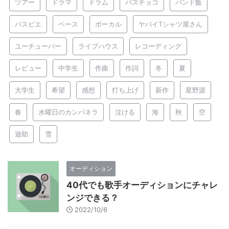
ツアー
ドラマ
ドラム
バズチョコ
バンド飯
パスピエ
ベース
ボーカル
ヤバイTシャツ屋さん
ユーチューバー
ライブハウス
レコーディング
レビュー
中学生
作曲
作詞
冬
夏
大学生
希望
感想
打ち上げ
新作
星野源
春
水曜日のカンパネラ
泣ける
海
秋
空
遊助
雪
オーディション
40代でも歌手オーディションにチャレ
ンジできる？
2022/10/6