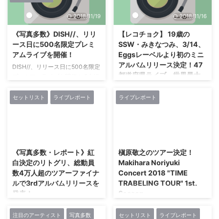
佳代 ...
ャー・デビューシングル『タラレ
ーダ』(3月14日発売)のリリース
グランプリを獲得した16歳のシン
2018/11/19
2018/11/16
バ流星群』が、 全国40のラジオ
を記念して、 3月29日（火）のワ
ガー・ソングライター、 琴音
局で4月度のパワープレイに選出
ンマンライブを皮切りに、 今夏
（読み：ことね）の初の ...
《写真多数》DISH//、リリ
【レコチョク】 19歳の
される事が決定した。 デビュー
かけて「会いにいくから会いにき
ース日に500名限定プレミ
SSW・みきなつみ、3/14、
前の2016年にキングコング西野
て！47都道府県ツアー ～きみと
アムライブを開催！
Eggsレーベルより初のミニ
亮廣氏の絵本「えんとつ町のプぺ
わたしとメロンソーダ～」を開催
アルバムリリース決定！47
ル」のテーマソングを歌い、 同
DISH//、リリース日に500名限定
します。 みきなつみは、 インデ
都道府県ライブ、世界最大
氏に“天才”と呼ばれ、 業界内外で
プレミアムライブを開催！ 5人組
ィーズバンド音楽配信サイト
規模の楽器ショー“NAMM
も注目を集めて、 インディーズ
ダンスロックバンド・DISH//が、
「Eggs」の2017年年間アーティ
Show”出演も決定！
としては異例のタイアップや大型
2月21日(水)にテレビ東京系アニ
ストランキング1位に輝いた、
セットリスト
ライブレポート
ライブレポート
イベントへの出演に起用されてき
メ「銀魂 銀ノ魂篇」のオープニ
今、 注目のアーティストです。
19歳のSSW・みきなつみ、
たロザリーナ。 ...
ング曲に起用された ニューシン
今回、 「いつも応援してくれて
3/14、Eggsレーベルより初のミ
グル『勝手にMY SOUL』をリリ
いる皆さんに自ら出向いて、 会
ニアルバムリリース決定！ 47都
2017/11/20
2017/11/1
ースし、 都内某所にて発売記念
いに行きたい」 ...
道府県ライブ、世界最大規模の楽
イベントを開催した。 7,000通の
器ショー“NAMM Show”出演も決
《写真多数・レポート》紅
槇原敬之のツアー決定！
応募の中から当選した500名限定
定！インディーズおよび新人アー
白決定のリトグリ、総動員
Makihara Noriyuki
のプレミアムイベントでトーク＆
ティストの音楽活動支援を行う
数4万人超のツアーファイナ
Concert 2018 "TIME
ミニライブを実施。 トークショ
〈Eggsプロジェクト〉から派生
ルで3rdアルバムリリースを
TRABELING TOUR" 1st.
ーでは、 まず、 ヴォーカル＆ギ
したレーベル“Eggs”では、 2017
発表！
Season
ターの北村匠海が「ドラムの大智
年のEggsサイト上で年間アーテ
が入って1年が経ちまして。 横浜
紅白決定のリトグリ、総動員数4
2018年 槇原敬之ツアー情報発
ィストランキング一位に輝いたシ
スタジアムに向かって、 ...
万人超のツアーファイナルで3rd
表！ シンガーソングライター、
注目のアーティスト
写真多数
セットリスト
ライブレポート
ンガーソングライター「みきなつ