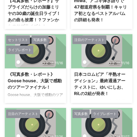
【写真多数・レポート】サ
miwa、アコギ弾き語りで
明寺 （浄土真宗）で女性住職を
（読み：ことね）の初のミニ・ア
プライズだらけの加藤ミリ
47都道府県を制覇！キャリ
務める 三浦明利 は、 過去に 「ち
ルバム『願い』のリード曲“願
ヤの30歳の誕生日ライブ！
ア初となるベストアルバム
ふれ化粧品」 のCMに起用された
い”のミュージック・ビデオを公
あの曲も披露！？ファンか
の詳細も発表！
ほか、 テレビ朝日系 「お坊さん
開しました。 「ワン! チャン!!～
らのサプライズも！
バラエティ ぶっちゃけ寺」 や
シンガーソングライターのmiwa
ビクターロック祭り2018への挑
NHK総合 「バナナ♪ゼロミュージ
が、 6月10日(日)に神奈川県・横
戦～」 グランプリ獲得記念盤と
加藤ミリヤが30歳の誕生日を迎
ック」 などに出演し、 袈裟姿で
浜アリーナにて、 アコギ弾き語
してのリリースとなる本作。 リ
えた6月22日(金)に、 新木場コー
セットリスト
写真多数
注目のアーティスト
ギ ...
りツアー『miwa acoustic live
ード曲「願い」のミュージック・
ストにファンを集めて誕生日ライ
ライブレポート
tour 2018 ～acoguissimo～』の
ビデオは、 彼女が持つ凛とした
ブ”BIRTHDAY BASH LIVE
最終公演を開催した。
透明感のある歌声を最大限に活か
2018”が実施された。 当日、 開
2018/11/16
2018/11/16
『acoguissimo（読み方：アコギ
すべく、 琴音の ...
場前の16時から現場では今週リリ
ッシモ）』とは、 47都道府県制
ースされた最新アルバム
《写真多数・レポート》
日本コロムビア「半熟オー
覇を目指して、 2011年11月2日の
『Femme Fatale』のCDジャケッ
Goose house、大阪で感動
ディション」最終通過アー
石川公演から開始した、 アコギ
ト写真の 巨大パネルが掲げら
のツアーファイナル！
ティストに、ゆいにしお、
弾き語りによる単独ツアー。 今
れ、 衣装が花びらを敷き詰めた
RiLの2組が発表！
年3月からは最終章となる第4弾
Goose house、大阪で感動のツア
ようなものであることから、 来
『acoguissimo4』を開催し、 33
ーファイナル！ YouTubeにアッ
場したファンに”おはながみ” を用
株式会社日本コロムビア「半熟オ
県目から46県目に到達。 足がけ8
プしたカバー曲は500以上、 オ
いて造花を作りパネルに敷き詰め
ーディション」最終通過アーティ
年、 47都道 ...
リジナルを含むその動画総再生数
てもらい、 巨大な“立体ジャケ
ストに、ゆいにしお、RiLの2組が
注目のアーティスト
写真多数
ライブレポート
約12億回、 チャンネル登録者数
写”を作る企画を実施。 記念す
発表！日本コロムビアが開催し
は220万人を超える、 シンガーソ
べき30歳の誕 ...
た、 時代を切り開く次世代のア
ングライター・ユニット“Goose
ーティストを募集する『半熟オー
2018/11/16
2018/11/17