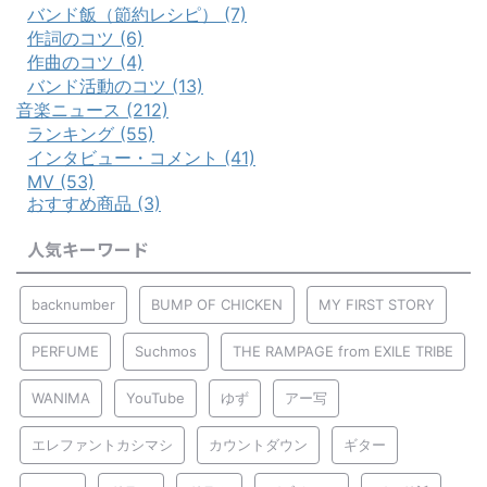
バンド飯（節約レシピ） (7)
作詞のコツ (6)
作曲のコツ (4)
バンド活動のコツ (13)
音楽ニュース (212)
ランキング (55)
インタビュー・コメント (41)
MV (53)
おすすめ商品 (3)
人気キーワード
backnumber
BUMP OF CHICKEN
MY FIRST STORY
PERFUME
Suchmos
THE RAMPAGE from EXILE TRIBE
WANIMA
YouTube
ゆず
アー写
エレファントカシマシ
カウントダウン
ギター