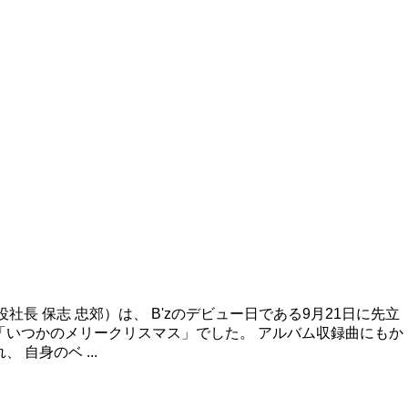
役社長 保志 忠郊）は、 B'zのデビュー日である9月21日に先立
は「いつかのメリークリスマス」でした。 アルバム収録曲にもか
自身のベ ...