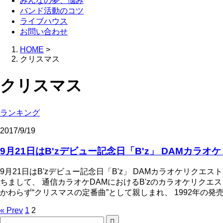
みんなの夢、悩み
バンド活動のコツ
ライブハウス
お問い合わせ
HOME
>
クリスマス
クリスマス
ランキング
2017/9/19
9月21日はB'zデビュー記念日「B'z」 DAMカラオ
9月21日はB'zデビュー記念日「B'z」 DAMカラオケリクエ
ちまして、 通信カラオケDAMにおけるB'zのカラオケリク
かわらず“クリスマスの定番曲”として親しまれ、 1992年の発売
« Prev
1
2