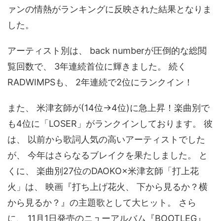
ァンの情熱がランキングに反映された結果となりま
した。
アーティスト別は、 back numberが圧倒的な総閲
覧回数で、 3年連続首位に輝きました。 続く
RADWIMPSも、 2年連続で2位にランクイン！
また、 米津玄師が(14位→4位)に急上昇！楽曲別で
も4位に「LOSER」がランクインしております。 彼
は、 以前から歌詞人気の高いアーティストでした
が、 今年はさらなるブレイクを果たしました。 と
くに、 楽曲別27位のDAOKO×米津玄師「打上花
火」は、 映画『打ち上げ花火、 下から見るか？横
から見るか？』の主題歌として大ヒット。 さら
に、 11月1日発売のニューアルバム『BOOTLEG』