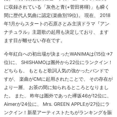
に収録されている「灰色と青(+菅田将暉)」も瞬く
間に歴代人気曲に認定(楽曲別19位)。 現在、 2018
年1月からスタートの石原さとみ主演ドラマ『アン
ナチュラル』主題歌の起用も決定しており、 ます
ます目が離せない存在です。
今年紅白への初出場が決まったWANIMAは(15位→7
位)に、 SHISHAMOは圏外から22位にランクイン！
どちらも、 もともと歌詞人気の強かったバンドで
すが、 楽曲がCMに起用されたことで、 その存在が
より一層、 お茶の間に知られるところとなりまし
た。 また、 昨年は圏外であった欅坂46が12位に、
Aimerが24位に、 Mrs. GREEN APPLEが27位にラ
ンクイン！新星アーティストたちがランキングを賑