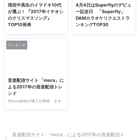
ャート（邦楽アルバムTOP20、
した。 ≪Topics≫ ■DAM年間カ
現役中高生のイマドキ10代
4月4日はSuperflyのデビュ
邦楽シングルTOP10※、 洋楽ア
ラオケリクエストランキング
が選ぶ！ 『2017年イチオシ
ー記念日 「Superfly」
ルバムTOP20）を発表します。
2017（総合） ＜楽曲別 TOP50
のクリスマスソング』
DAMカラオケリクエストラ
邦楽アルバムは、 引退を発表し
＞ 今年最も歌われた楽曲は、 星
TOP10発表
ンキングTOP30
今年の音楽シーンにおいてもっと
野源の「恋」。 昨年、 通称“恋ダ
も大きなトピックスとなった安室
～back number”クリスマスソン
株式会社第一興商4月4日は
ンス”が社会現象を巻き起こした
奈美恵の3枚組アルバム
グ”が連覇、アニメ架空アイドル
Superflyのデビュー記念日
同曲は、 年をまたいでもなおそ
「Finally」。 11月8日発売ながら
も人気！？～ 音楽SNS「nana」
「Superfly」 DAMカラオケリク
の人気が衰えることはなく、
ランキング
圧倒的なセー ...
を運営する株式会社nana
エストランキングTOP30 株式
堂々の1位を獲得。 また、 back
music（所在地：東京都渋谷区、
会社第一興商は、 Superflyのデ
numberの「ハッピーエンド」、
代表取締役社長：文原明臣）は、
ビュー日である4月4日に先立ち
Mr.Children ...
2017/12/21
nanaユーザー（※）を対象に
まして、 通信カラオケDAMにお
2017年のクリスマストレンドに
けるSuperflyのカラオケリクエス
音楽配信サイト 「mora」に
関するアンケート調査を実施しま
トランキングを調査しました。
よる2017年の音楽配信トレ
したので、 結果を公表致しま
調査の結果、 「愛をこめて花束
ンド
す。 ※有効回答数：4,364 ◆10
を」が第1位に輝きました。 4枚
代が選ぶ「2017年イチオシのク
目のシングルで、 ドラマの主題
iPhone経由の購入が伸長 ます
リスマスソング TOP10」 1位：
歌にも起用され話題となった楽曲
ます身近になった「ハイレゾ」
クリスマスソング / back number
です。 2位には、 リリースと同年
“アニソン” “スマホ”がハイレゾ
（38.8%） 2位：ジングルベル ...
の「NHK紅白歌合戦」に初出場
音源市場を牽引 株式会社レーベ
した際に披露した「Bea ...
ルゲート（本社：東京都港区、
代表取締役：妹尾 智）は、 運営
音楽配信サイト 「mora」による2017年の音楽配信ト
する音楽ダウンロードサービス