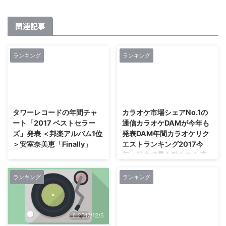
関連記事
ランキング
ランキング
2017/12/4
2017/12/1
タワーレコードの年間チャ
カラオケ市場シェアNo.1の
ート「2017 ベストセラー
通信カラオケDAMが今年も
ズ」発表 ＜邦楽アルバム1位
発表DAM年間カラオケリク
＞安室奈美恵「Finally」
エストランキング2017今
年、日本で最も歌われた楽
タワーレコードの年間チャート
曲は星野源の「恋」に
「2017 ベストセラーズ」発表 ＜
邦楽アルバム1位＞安室奈美恵
ランキング
ランキング
～その他、根強い人気を誇るアー
「Finally」＜邦楽シングル1位＞
ティスト陣が各ランキングの首位
乃木坂46「逃げ水」＜洋楽1位＞
を獲得～ 株式会社第一興商は、
Ed Sheeran「÷(Divide)」 タワー
2017年のDAM年間カラオケリク
2017/12/5
2018/4/3
レコードでは、 本年度の年間チ
エストランキング調査を実施しま