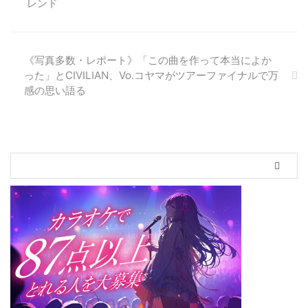
レンド
「mora ～WALKMAN(R)公式ミュ
ージックストア～ 」において、
2017年の実績を元に分析した
『2017年 音楽配信トレンド』を
《写真多数・レポート》「この曲を作って本当によか
発表します。＜サマリー＞ ◆ハ
った」とCIVILIAN、Vo.コヤマがツアーファイナルで万
イレゾ配信楽曲数が 前年比
感の思い語る
140.5% とコンテンツ数も上昇中
◆iPhoneからのハイレゾ音源売
上が 前年比188.5% ...