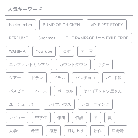
人気キーワード
backnumber
BUMP OF CHICKEN
MY FIRST STORY
PERFUME
Suchmos
THE RAMPAGE from EXILE TRIBE
WANIMA
YouTube
ゆず
アー写
エレファントカシマシ
カウントダウン
ギター
ツアー
ドラマ
ドラム
バズチョコ
バンド飯
パスピエ
ベース
ボーカル
ヤバイTシャツ屋さん
ユーチューバー
ライブハウス
レコーディング
レビュー
中学生
作曲
作詞
冬
夏
大学生
希望
感想
打ち上げ
新作
星野源