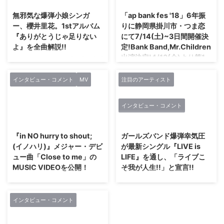
無邪気な爆弾小娘シンガ
「ap bank fes '18」6年振
ー、櫻井里花。1stアルバム
りに静岡県掛川市・つま恋
『ありがとうじゃ足りない
にて7/14(土)~3日間開催決
よ』を全曲解説!!
定!Bank Band,Mr.Children
出演決定!4/13(金)より第1
元スィートショップの近藤薫プ
次先行予約開始！
ロデュースのもと7月30日に1st
シングル『短篇小説/ルーレット
インタビュー・コメント
MV
注目のアーティスト
2005年に静岡県・つま恋で初開
を回して』を発売し、デビュー。
催された「ap bank fes」は、 音
自身の誕生日である11月16日に四
楽を気持ちの良い自然あふれる会
インタビュー・コメント
谷天窓で行ったワンマン公演はソ
場で楽しみながら、 環境問題を
2017/9/29
2019/5/5
ールドアウトを記録。その勢いを
より身近に、 より前向きに考え
示すように、櫻井里花は12月5日
ることができる場として、 ま
『in NO hurry to shout;
ガールズバンド爆弾幸気圧
(水)に早くも1stアルバム『ありが
た、 様々な取り組みの実践の場
(イノハリ)』メジャー・デビ
が最新シングル『LIVE is
とうじゃ足りないよ』を発売す
として始まりました。11回目の開
ュー曲「Close to me」の
LIFE』を通し、「ライブこ
る。 「歌が好きで、ただただ
催となる今年の「ap bank fes
MUSIC VIDEOを公開！
そ我が人生!!」と宣言!!
歌いたいから」という気持ちが彼
'18」は、 6年振りに静岡県掛川
女の歌の原点にあれば、その気持
『in NO hurry to shout; (イノハ
2018年1月より、始動。昨年は
市・つま恋での開催が決定！！
ちは今も変わらない。同時に、今
リ)』メジャー・デビュー曲
112本のライブを実施。ほぼ3日
日本のちょうど真ん中の位置にあ
の櫻井里花は「自分らしい色」を
「Close to me」のMUSIC VIDEO
に1本のペースでライブ活動を行
る“つま恋”で、 もう一度原点回帰
インタビュー・コメント
探している。今は、プロデューサ
を公開！ 11月15日（水）にSony
えば、その合間を縫って『爆攻ハ
する気持ちで音楽を楽しんでもら
ーの近藤薫 ...
Music Recordsよりメジャー・デ
リケーン』『ゼンシンFUTURE』
えるのはもちろんですが、 サス