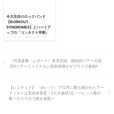
ビューシングル「Close to me」
と2枚のシングル盤も制作。今年
テナブルな未来への想いや食・ ...
2017/8/30
をリリースする映画【覆面系ノイ
に入っても、4月末時点ですでに
ズ】から飛び出したロックバンド
50本弱というハイペースでライ
今大注目のロックバンド
『in NO hurry to shout;（イノハ
ブを重ねているように、今年は昨
【BURNOUT
リ）』が シングル表題曲「Close
年を上回るライブ本数になりそう
SYNDROMES】とハートア
to me」のMUSIC VIDEOを公開
だ。 まさに「ライブ活動こそ人
ップの「コンタクト学割」
した。 このバンドは、 11月25日
生」と名乗る爆弾幸気圧。メンバ
がコラボ！ 学生の頃の思い
(土)に全国公開される中条あや ...
ーの中心人物が、全国を舞台に年
出を赤裸々に語った、特別
間3桁のライブ本数を何年も重ね
インタビューも公開！
てきた元HERe:NEのRENとZaku
と聞けば、納得だ。 爆弾幸気圧
今大注目のロックバンド
は ...
【BURNOUT SYNDROMES】と
《写真多数・レポート》米津玄師、挑戦的ツアー大団
ハートアップの「コンタクト学
円!!ツアーファイナルに菅田将暉がサプライズ参戦!!
割」がコラボ！ 学生の頃の思い
出を赤裸々に語った、特別インタ
ビューも公開！ コンタクト学割
×BURNOUT SYNDROMESキャ
【レコチョク】 「dヒッツ」で12月に最も聴かれたアー
ンペーン開始のお知らせ＜コンタ
ティストは安室奈美恵！2カ月連続1位！〜ヒット曲の
クト学割×BURNOUT
数々がスマホで聴き放題〜
SYNDROMES限定＞ サイン入り
クリアファイルや、 エンブレム
ピンズなど、 色々もらえる！ 特