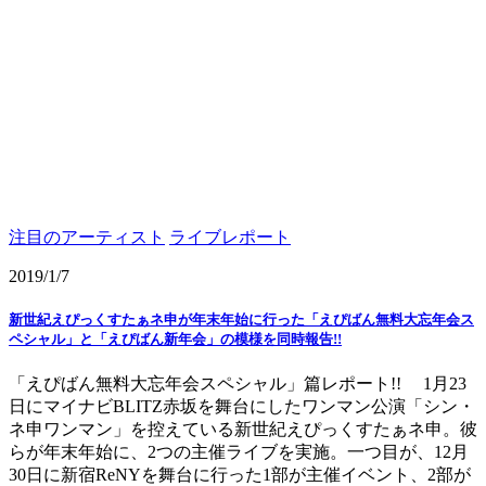
注目のアーティスト
ライブレポート
2019/1/7
新世紀えぴっくすたぁネ申が年末年始に行った「えぴばん無料大忘年会ス
ペシャル」と「えぴばん新年会」の模様を同時報告!!
「えぴばん無料大忘年会スペシャル」篇レポート!! 1月23
日にマイナビBLITZ赤坂を舞台にしたワンマン公演「シン・
ネ申ワンマン」を控えている新世紀えぴっくすたぁネ申。彼
らが年末年始に、2つの主催ライブを実施。一つ目が、12月
30日に新宿ReNYを舞台に行った1部が主催イベント、2部が