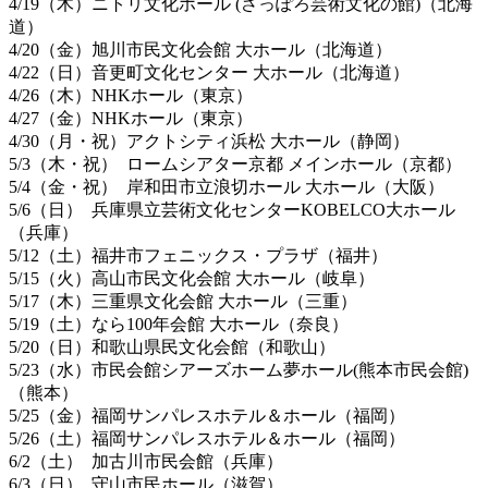
4/19（木）ニトリ文化ホール (さっぽろ芸術文化の館)（北海
道）
4/20（金）旭川市民文化会館 大ホール（北海道）
4/22（日）音更町文化センター 大ホール（北海道）
4/26（木）NHKホール（東京）
4/27（金）NHKホール（東京）
4/30（月・祝）アクトシティ浜松 大ホール（静岡）
5/3（木・祝） ロームシアター京都 メインホール（京都）
5/4（金・祝） 岸和田市立浪切ホール 大ホール（大阪）
5/6（日） 兵庫県立芸術文化センターKOBELCO大ホール
（兵庫）
5/12（土）福井市フェニックス・プラザ（福井）
5/15（火）高山市⺠文化会館 大ホール（岐阜）
5/17（木）三重県文化会館 大ホール（三重）
5/19（土）なら100年会館 大ホール（奈良）
5/20（日）和歌山県⺠文化会館（和歌山）
5/23（水）市民会館シアーズホーム夢ホール(熊本市民会館)
（熊本）
5/25（金）福岡サンパレスホテル＆ホール（福岡）
5/26（土）福岡サンパレスホテル＆ホール（福岡）
6/2（土） 加古川市⺠会館（兵庫）
6/3（日） 守山市⺠ホール（滋賀）