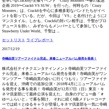
聖率いるCrack6が主催イベント「Crazy Monsters 〜春の緊急
企画 2019〜Crack6 VS SUW」を行った。何時もの「Crazy
Monsters」は、Crack6を中心に多種多彩なバンドたちがイベ
ントを彩っている。だが、今回は「VS」と名付けたように2
マンスタイル。しかも、Crack6の対バン相手は、千聖がプロ
デュースを担い、みずからもメンバーとして参加している
Strawberry Under World。千聖は ...
セットリスト
ライブレポート
2017/12/19
寺嶋由芙ツアーファイナル完走。来春ニューアルバム発売を発表！
株式会社テイチクエンタテインメント寺嶋由芙ツアーファイ
ナル完走。来春ニューアルバム発売を発表！寺嶋由芙がワン
マンツアー『寺嶋由芙の会いに行くつもり』ツアーファイナ
ルを迎え、沖縄での追加公演・2018年4月にニューアルバム
を発売する事を発表！ 寺嶋由芙が12月17日（日）東京・キ
ネマ倶楽部にて最終公演を迎えた。 自身のデビュー曲「＃
ゆーふらいと」で幕を開け、 それに続く8曲メドレーコーナ
ーでは続々とゆるキャラが登場しキネマ倶楽部を一気に寺嶋