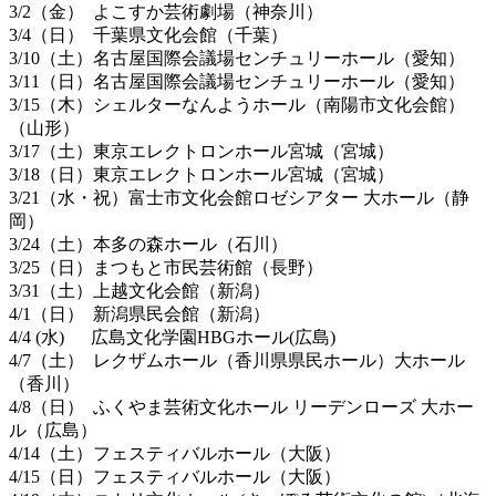
3/2（金） よこすか芸術劇場（神奈川）
3/4（日） 千葉県文化会館（千葉）
3/10（土）名古屋国際会議場センチュリーホール（愛知）
3/11（日）名古屋国際会議場センチュリーホール（愛知）
3/15（木）シェルターなんようホール（南陽市文化会館）
（山形）
3/17（土）東京エレクトロンホール宮城（宮城）
3/18（日）東京エレクトロンホール宮城（宮城）
3/21（水・祝）富士市文化会館ロゼシアター 大ホール（静
岡）
3/24（土）本多の森ホール（石川）
3/25（日）まつもと市民芸術館（長野）
3/31（土）上越文化会館（新潟）
4/1（日） 新潟県⺠会館（新潟）
4/4 (水) 広島文化学園HBGホール(広島)
4/7（土） レクザムホール（香川県県民ホール）大ホール
（香川）
4/8（日） ふくやま芸術文化ホール リーデンローズ 大ホー
ル（広島）
4/14（土）フェスティバルホール（大阪）
4/15（日）フェスティバルホール（大阪）