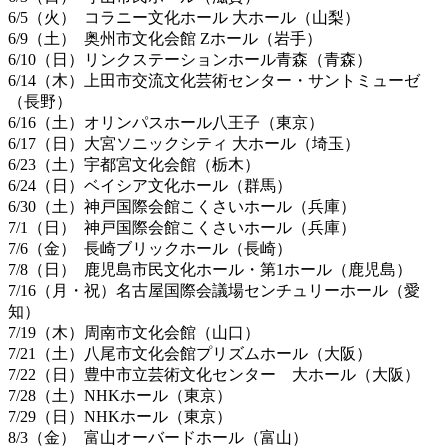
6/5（火） コラニー文化ホール 大ホール（山梨）
6/9（土） 奥州市文化会館 Zホール（岩手）
6/10（日）リンクステーションホール青森（青森）
6/14（木）上田市交流文化芸術センター・サントミューゼ
（長野）
6/16（土）オリンパスホール八王子（東京）
6/17（日）大宮ソニックシティ 大ホール（埼玉）
6/23（土）宇都宮文化会館（栃木）
6/24（日）ベイシア文化ホール（群馬）
6/30（土）神戸国際会館こくさいホール（兵庫）
7/1（日） 神戸国際会館こくさいホール（兵庫）
7/6（金） 長崎ブリックホール（長崎）
7/8（日） 鹿児島市民文化ホール・第1ホール（鹿児島）
7/16（月・祝）名古屋国際会議場センチュリーホール（愛
知）
7/19（木）周南市文化会館（山口）
7/21（土）八尾市文化会館プリズムホール（大阪）
7/22（日）豊中市立芸術文化センター 大ホール（大阪）
7/28（土）NHKホール（東京）
7/29（日）NHKホール（東京）
8/3（金） 富山オーバードホール（富山）