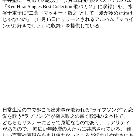
平井堅に「初めての恋人」（7月12日発売のベストアルバム
『Ken Hirai Singles Best Collection 歌バカ２』に収録）を、 水
谷千重子に“二葉・マッキー・敬之”として「愛が冷めたわけ
じゃないの」（11月15日にリリースされるアルバム『ジョイ
ンがお好きでしょ』に収録）を提供している。
日常生活の中で起こる出来事が歌われる“ライフソング”と恋
愛を歌う“ラブソング”が槇原敬之の書く歌詞の２本柱で、
どちらもリスナーにとって身近なものであり、 リアリティ
があるので、 幅広い年齢層の人たちに共感されている。 難
しい言葉や表現をあまり使わないところが伝わりやすさにも