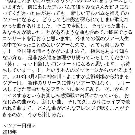
「僕はこれまでに21枚のオリジナルアルバムをリリースして
いますが、 前に出したアルバムで後々みなさんが好きにな
ってくださった曲があっても、 新しいアルバムを携えての
ツアーになると、 どうしても曲数が限られてしまい歌えな
かった曲がありました。 そこで今回は、 そういった曲も、
みなさんが聴いたことがあるような曲も含めてご披露できる
コンサートを行おうと思います。 今までの僕のツアー人生
の中でやったことのないツアーなので、 とても楽しみで
す！ 全国津々浦々うかがいますので、 槇原をあまり知ら
ない方も、 是非お友達を無理やり誘っていらしてください
（笑）。 キット楽しいコンサートになると思います。 お待
ちしていまーす！」という本人のメッセージからわかるよう
に、 2018年3月2日に神奈川・よこすか芸術劇場から始まる
ツアーは、 新作のリリースに伴うツアーではなく、 リリー
スしてきた楽曲たちをフラットに並べてみて、 そこからチ
ョイスするというお楽しみ感満載の内容になっている。 お
なじみの曲から、 新しい曲、 そして久しぶりにライブで歌
われる曲まで。 どんな曲がどんなアレンジで聴くことがで
きるのか、 今から楽しみだ。
＜ツアー日程＞
2018年