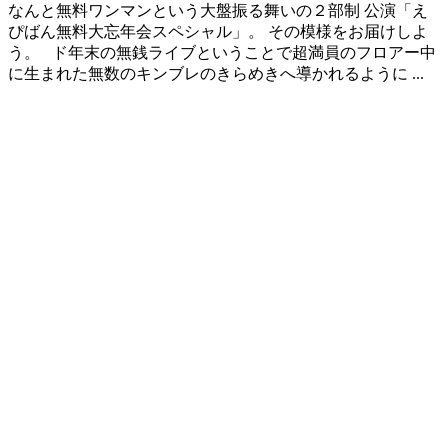
なんと無料ワンマンという大盤振る舞いの２部制 公演「え
ぴばん無料大忘年会スペシャル」。 その模様をお届けしよ
う。 ド年末の無銭ライブということで超満員のフロアー中
に生まれた無数のキンブレのきらめきへ導かれるように ...