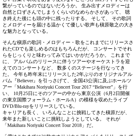
繋がっているのではないだろうか。 生み出すメロディーは
自然と口ずさんでしまうくらいのなめらかさがあって、 聴
き終えた後にも頭の中に残ったりする。 そして、 その歌詞
とメロディーを届ける温かくて優しい歌声も槇原敬之の大き
な魅力となっている。
そんな槇原の歌詞・メロディー・歌をこれまでにリリースさ
れたCDでも楽しめるのはもちろんだが、 コンサートでそれ
らをじっくりと味わってみてはいかがだろうか。 これまで
に、 アルバムのリリースに伴うツアーやオーケストラを迎
えてのコンサートなど、 数多くのステージを行なってき
た。 今年も昨年末にリリースした2年ぶりのオリジナルアル
バム『Believer』を引っさげて、 全国43公演に及ぶホールツ
アー「Makihara Noriyuki Concert Tour 2017 “Believer”」を行
い、 10月25日にそのツアーの中から東京公演（6月2日開催
の東京国際フォーラム・ホールA）の模様を収めたライブ
DVD/Blu-rayをリリースしている。
キャリアも長く、 いろんなことに挑戦してきた槇原だが、
来年また新しいことに挑戦しようとしている。 それが
「Makihara Noriyuki Concert Tour 2018」だ。