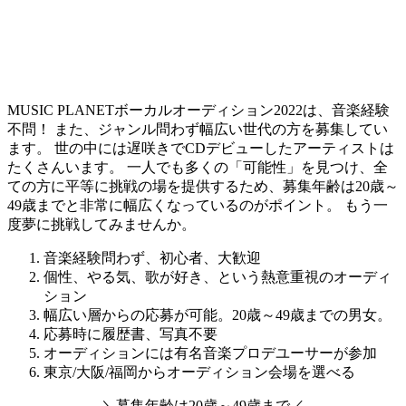
MUSIC PLANETボーカルオーディション2022は、音楽経験
不問！ また、ジャンル問わず幅広い世代の方を募集してい
ます。 世の中には遅咲きでCDデビューしたアーティストは
たくさんいます。
一人でも多くの「可能性」を見つけ、全
ての方に平等に挑戦の場を提供するため、募集年齢は20歳～
49歳までと非常に幅広くなっているのがポイント。
もう一
度夢に挑戦してみませんか。
音楽経験問わず、初心者、大歓迎
個性、やる気、歌が好き、という熱意重視のオーディ
ション
幅広い層からの応募が可能。20歳～49歳までの男女。
応募時に履歴書、写真不要
オーディションには有名音楽プロデユーサーが参加
東京/大阪/福岡からオーディション会場を選べる
＼
募集年齢は
20歳～49歳
まで
／