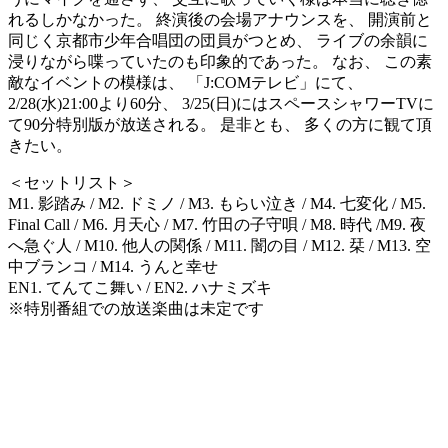
れるしかなかった。 終演後の会場アナウンスを、 開演前と
同じく京都市少年合唱団の団員がつとめ、 ライブの余韻に
浸りながら喋っていたのも印象的であった。 なお、 この素
敵なイベントの模様は、 「J:COMテレビ」にて、
2/28(水)21:00より60分、 3/25(日)にはスペースシャワーTVに
て90分特別版が放送される。 是非とも、 多くの方に観て頂
きたい。
＜セットリスト＞
M1. 影踏み / M2. ドミノ / M3. もらい泣き / M4. 七変化 / M5.
Final Call / M6. 月天心 / M7. 竹田の子守唄 / M8. 時代 /M9. 夜
へ急ぐ人 / M10. 他人の関係 / M11. 闇の目 / M12. 栞 / M13. 空
中ブランコ / M14. うんと幸せ
EN1. てんてこ舞い / EN2. ハナミズキ
※特別番組での放送楽曲は未定です