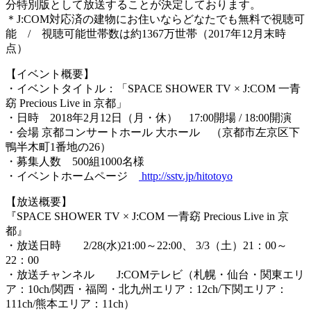
分特別版として放送することが決定しております。
＊J:COM対応済の建物にお住いならどなたでも無料で視聴可
能 / 視聴可能世帯数は約1367万世帯（2017年12月末時
点）
【イベント概要】
・イベントタイトル：「SPACE SHOWER TV × J:COM 一青
窈 Precious Live in 京都」
・日時 2018年2月12日（月・休） 17:00開場 / 18:00開演
・会場 京都コンサートホール 大ホール （京都市左京区下
鴨半木町1番地の26）
・募集人数 500組1000名様
・イベントホームページ
http://sstv.jp/hitotoyo
【放送概要】
『SPACE SHOWER TV × J:COM 一青窈 Precious Live in 京
都』
・放送日時 2/28(水)21:00～22:00、 3/3（土）21：00～
22：00
・放送チャンネル J:COMテレビ（札幌・仙台・関東エリ
ア：10ch/関西・福岡・北九州エリア：12ch/下関エリア：
111ch/熊本エリア：11ch）