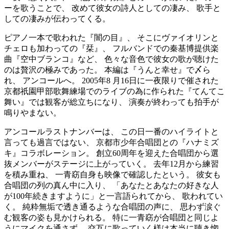
ーを歌うことで、 改めて彼女の詩人としての凄み、 歌手と
しての凄みが伝わってくる。
ピアノ一本で歌われた『闇の目』、 そこにヴァイオリンと
チェロも加わっての『栞』、 フルバンドでの秦基博提供楽
曲『空中ブランコ』など、 色々な音色で彼女の歌が聴けた
のは贅沢の極みであった。 本編は『うんと幸せ』で〆ら
れ、 アンコールへ。 2005年8 月16日に一夜限りで催された
京都祇園甲部歌舞練場でのライブの為に作られた『てんてこ
舞い』では観客が総立ちになり、 演奏が終わっても拍手が
鳴りやまない。
アンコールラストナンバーは、 この日一番のハイライトと
言っても過言ではない、 京都市少年合唱団との『ハナミズ
キ』コラボレーション。 創立60周年を迎えた合唱団から選
抜メンバーがステージに上がっていく。 去年12月から練習
を積み重ね、 一青窈自身も映像で確認したという。 彼女も
合唱団の列の真ん中に入り、 「あなたとあなたの好きな人
が100年続きますように」と一言語られてから、 歌われてい
く。 純粋無垢で透き通るような合唱団の声に、 思わず涙ぐ
む観客の姿も見かけられる。 特に一青窈が合唱団と同じよ
うにマイクを通さず、 交互に歌っていく様は本当に聴き惚