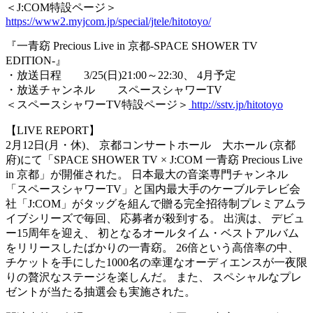
＜J:COM特設ページ＞
https://www2.myjcom.jp/special/jtele/hitotoyo/
『一青窈 Precious Live in 京都‐SPACE SHOWER TV
EDITION‐』
・放送日程 3/25(日)21:00～22:30、 4月予定
・放送チャンネル スペースシャワーTV
＜スペースシャワーTV特設ページ＞
http://sstv.jp/hitotoyo
【LIVE REPORT】
2月12日(月・休)、 京都コンサートホール 大ホール (京都
府)にて「SPACE SHOWER TV × J:COM 一青窈 Precious Live
in 京都」が開催された。 日本最大の音楽専門チャンネル
「スペースシャワーTV」と国内最大手のケーブルテレビ会
社「J:COM」がタッグを組んで贈る完全招待制プレミアムラ
イブシリーズで毎回、 応募者が殺到する。 出演は、 デビュ
ー15周年を迎え、 初となるオールタイム・ベストアルバム
をリリースしたばかりの一青窈。 26倍という高倍率の中、
チケットを手にした1000名の幸運なオーディエンスが一夜限
りの贅沢なステージを楽しんだ。 また、 スペシャルなプレ
ゼントが当たる抽選会も実施された。