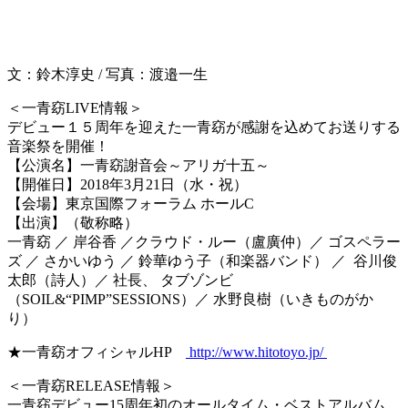
文：鈴木淳史 / 写真：渡邉一生
＜一青窈LIVE情報＞
デビュー１５周年を迎えた一青窈が感謝を込めてお送りする
音楽祭を開催！
【公演名】一青窈謝音会～アリガ十五～
【開催日】2018年3月21日（水・祝）
【会場】東京国際フォーラム ホールC
【出演】（敬称略）
一青窈 ／ 岸谷香 ／クラウド・ルー（盧廣仲）／ ゴスペラー
ズ ／ さかいゆう ／ 鈴華ゆう子（和楽器バンド） ／ 谷川俊
太郎（詩人）／ 社長、 タブゾンビ
（SOIL&“PIMP”SESSIONS）／ 水野良樹（いきものがか
り）
★一青窈オフィシャルHP
http://www.hitotoyo.jp/
＜一青窈RELEASE情報＞
一青窈デビュー15周年初のオールタイム・ベストアルバム