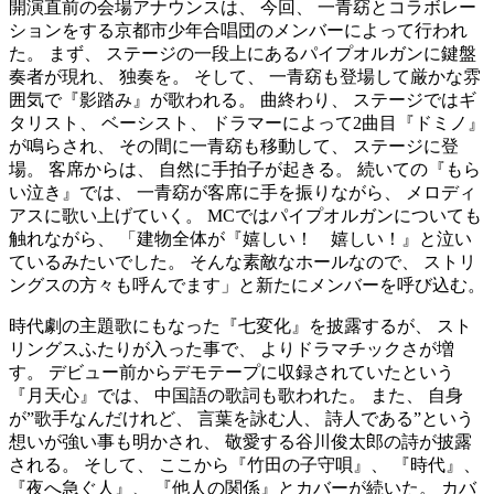
開演直前の会場アナウンスは、 今回、 一青窈とコラボレー
ションをする京都市少年合唱団のメンバーによって行われ
た。 まず、 ステージの一段上にあるパイプオルガンに鍵盤
奏者が現れ、 独奏を。 そして、 一青窈も登場して厳かな雰
囲気で『影踏み』が歌われる。 曲終わり、 ステージではギ
タリスト、 ベーシスト、 ドラマーによって2曲目『ドミノ』
が鳴らされ、 その間に一青窈も移動して、 ステージに登
場。 客席からは、 自然に手拍子が起きる。 続いての『もら
い泣き』では、 一青窈が客席に手を振りながら、 メロディ
アスに歌い上げていく。 MCではパイプオルガンについても
触れながら、 「建物全体が『嬉しい！ 嬉しい！』と泣い
ているみたいでした。 そんな素敵なホールなので、 ストリ
ングスの方々も呼んでます」と新たにメンバーを呼び込む。
時代劇の主題歌にもなった『七変化』を披露するが、 スト
リングスふたりが入った事で、 よりドラマチックさが増
す。 デビュー前からデモテープに収録されていたという
『月天心』では、 中国語の歌詞も歌われた。 また、 自身
が”歌手なんだけれど、 言葉を詠む人、 詩人である”という
想いが強い事も明かされ、 敬愛する谷川俊太郎の詩が披露
される。 そして、 ここから『竹田の子守唄』、 『時代』、
『夜へ急ぐ人』、 『他人の関係』とカバーが続いた。 カバ