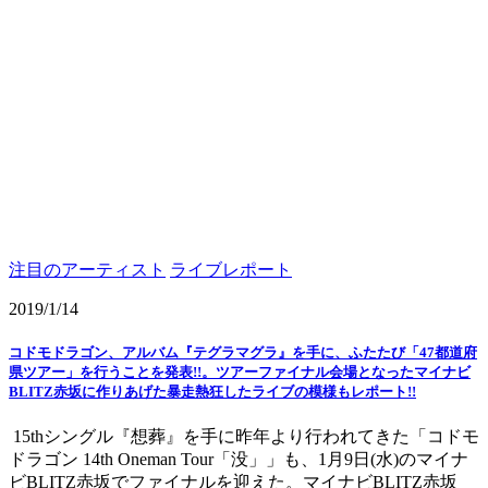
注目のアーティスト
ライブレポート
2019/1/14
コドモドラゴン、アルバム『テグラマグラ』を手に、ふたたび「47都道府
県ツアー」を行うことを発表!!。ツアーファイナル会場となったマイナビ
BLITZ赤坂に作りあげた暴走熱狂したライブの模様もレポート!!
15thシングル『想葬』を手に昨年より行われてきた「コドモ
ドラゴン 14th Oneman Tour「没」」も、1月9日(水)のマイナ
ビBLITZ赤坂でファイナルを迎えた。マイナビBLITZ赤坂