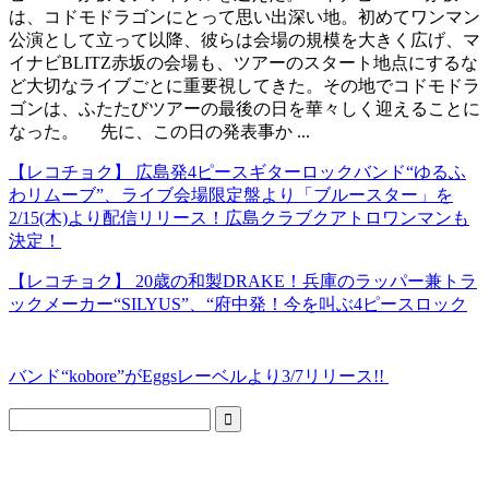
は、コドモドラゴンにとって思い出深い地。初めてワンマン
公演として立って以降、彼らは会場の規模を大きく広げ、マ
イナビBLITZ赤坂の会場も、ツアーのスタート地点にするな
ど大切なライブごとに重要視してきた。その地でコドモドラ
ゴンは、ふたたびツアーの最後の日を華々しく迎えることに
なった。 先に、この日の発表事か ...
【レコチョク】 広島発4ピースギターロックバンド“ゆるふ
わリムーブ”、ライブ会場限定盤より「ブルースター」を
2/15(木)より配信リリース！広島クラブクアトロワンマンも
決定！
【レコチョク】 20歳の和製DRAKE！兵庫のラッパー兼トラ
ックメーカー“SILYUS”、“府中発！今を叫ぶ4ピースロック
バンド“kobore”がEggsレーベルより3/7リリース!!