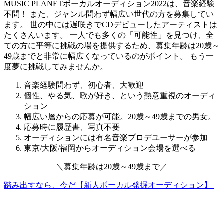
MUSIC PLANETボーカルオーディション2022は、音楽経験
不問！ また、ジャンル問わず幅広い世代の方を募集してい
ます。 世の中には遅咲きでCDデビューしたアーティストは
たくさんいます。
一人でも多くの「可能性」を見つけ、全
ての方に平等に挑戦の場を提供するため、募集年齢は20歳～
49歳までと非常に幅広くなっているのがポイント。
もう一
度夢に挑戦してみませんか。
音楽経験問わず、初心者、大歓迎
個性、やる気、歌が好き、という熱意重視のオーディ
ション
幅広い層からの応募が可能。20歳～49歳までの男女。
応募時に履歴書、写真不要
オーディションには有名音楽プロデユーサーが参加
東京/大阪/福岡からオーディション会場を選べる
＼
募集年齢は
20歳～49歳
まで
／
踏み出すなら、今だ【新人ボーカル発掘オーディション】