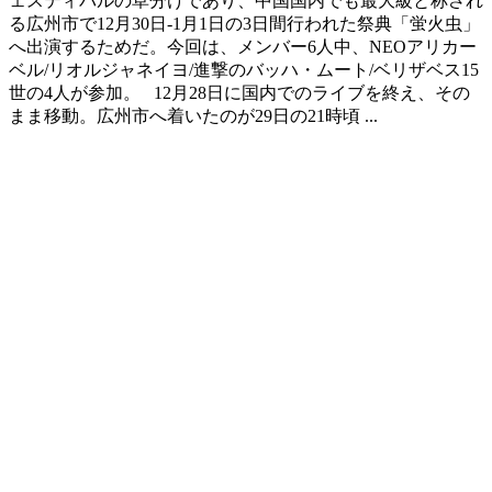
ェスティバルの草分けであり、中国国内でも最大級と称され
る広州市で12月30日-1月1日の3日間行われた祭典「蛍火虫」
へ出演するためだ。今回は、メンバー6人中、NEOアリカー
ベル/リオルジャネイヨ/進撃のバッハ・ムート/ベリザベス15
世の4人が参加。 12月28日に国内でのライブを終え、その
まま移動。広州市へ着いたのが29日の21時頃 ...