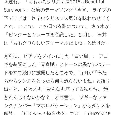
き連れ、 「ももいろクリスマス2015～Beautiful
Survivor～」公演のテーマソング「今宵、 ライブの
下で」では一足早いクリスマス気分を味わわせてく
れた。 ここで、 この日の衣装について、 佐々木が
「ピンクーとキラーズを意識した」と明し、 玉井
は「ももクロらしいフォーマルだよね」と続けた。
さらに、 ピアノをメインにした「白い風」、 アコ
ギを基調にした「青春賦」とトーンの異なるバラー
ドを立て続けに披露したところで、 百田が「私た
ちからダンスをとったら何も残らないよね」と語り
出すと、 佐々木も「みんなも座ってる私たち、 飽
きたんじゃないかな？」と同意し、 ブギーなファ
ンクナンバー「マホロバケーション」からダンスを
解禁。 「行くぜっ！怪盗少女」では、 百田の“えび