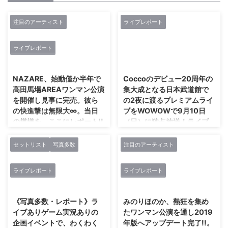
注目のアーティスト
ライブレポート
ライブレポート
2019/6/29
2017/9/7
NAZARE、始動僅か半年で
Coccoのデビュー20周年の
高田馬場AREAワンマン公演
集大成となる日本武道館で
を開催し見事に完売。彼ら
の2夜に渡るプレミアムライ
の快進撃は無限大∞。当日
ブをWOWOWで9月10日
の模様を、ここにレポート!!
（日）に独占放送！ライブ
ダイジェスト映像も公開！
2019年1月12日に池袋
BlackHoleにて行われた始動ワン
セットリスト
写真多数
注目のアーティスト
http://www.wowow.co.jp/cocco/
マンライブ「NAZARE始動
1997年3月、メジャーデビューし
ONEMAN LIVE【荊海】」を即日
たCoccoが2017年、デビュー20
ライブレポート
ライブレポート
ソールドアウト。その勢いを受
周年の大きな節目を迎え、7月12
2018/3/19
2018/12/29
け、NAZAREは「NAZARE始動
日・14日の2日間に渡って、9年
ONEMAN LIVE追加公演 5大都市
ぶりとなる日本武道館公演を行な
《写真多数・レポート》ラ
みのりほのか、熱狂を集め
ONEMAN TOUR【荊海
った。12日の公演を「一の巻」、
イブありゲーム実況ありの
たワンマン公演を通し2019
BEYOND】」を発表。同ツアー
14日の公演を「二の巻」と銘打
企画イベントで、わくわく
年版へアップデート完了!!。
のファイナル公演となった4月28
ち、各日バンドメンバーを替え、