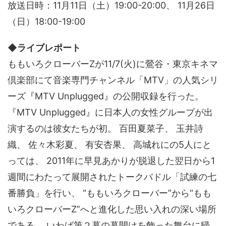
放送日時：11月11日（土）19:00-20:00、 11月26日
（日）18:00-19:00
◆ライブレポート
ももいろクローバーZが11/7(火)に鶯谷・東京キネマ
倶楽部にて音楽専門チャンネル「MTV」の人気シリ
ーズ『MTV Unplugged』の公開収録を行った。
『MTV Unplugged』に日本人の女性グループが出
演するのは彼女たちが初。 百田夏菜子、 玉井詩
織、 佐々木彩夏、 有安杏果、 高城れにの5人にと
っては、 2011年に早見あかりが脱退した翌日から1
週間にわたって展開されたトークバドル「試練の七
番勝負」を行い、 “ももいろクローバー”から“もも
いろクローバーZ”へと進化した思い入れの深い場所
である。 いわば第２幕の幕開けを飾った舞台に帰