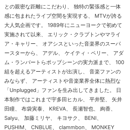
との親密な距離にこだわり、 独特の緊張感と一体
感に包まれたライブ空間を実現する、 MTVが誇る
大人気企画です。 1989年にニューヨークで初めて
実施されて以来、 エリック・クラプトンやマライ
ア・キャリー、 オアシスといった音楽界のスーパ
ースターから、 アデル、 ケイティ・ペリー、 アダ
ム・ランバートらポップシーンの実力派まで、 100
組を超えるアーティストが出演し、 音楽ファンの
みならず、 アーティストや音楽業界全体に熱烈な
「Unplugged」ファンを生み出してきました。 日
本制作ではこれまで宇多田ヒカル、 平井堅、 矢井
田瞳、 布袋寅泰、 KREVA、 長瀬智也、 絢香、
Salyu、 加藤ミリヤ、 キヨサク、 BENI、
PUSHIM、 CNBLUE、 clammbon、 MONKEY